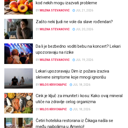
kod nekih mogu izazvati probleme
BY
MILENA STEVANOVIĆ
JUL 21, 2026
Zašto neki ljudi ne vole da slave rođendan?
BY
MILENA STEVANOVIĆ
JUL 20, 2026
Da li je bezbedno voditi bebu na koncert? Lekari
upozoravaju na rizike
BY
MILENA STEVANOVIĆ
JUL 19, 2026
Lekari upozoravaju: Dim iz požara izaziva
skrivene simptome koje mnogi ignorišu
BY
MILOS KRIVOKAPIĆ
JUL 18, 2026
Cink je ključ za imunitet i kosu: Kako ovaj mineral
utiče na zdravlje celog organizma
BY
MILOS KRIVOKAPIĆ
JUL 18, 2026
Četiri hotelska restorana iz Čikaga našla se
među najboljima u Americi!