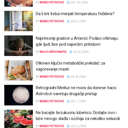
BY
MIŠKO PETROVIĆ
JUL 10, 2026
Da li leti treba menjati temperaturu frižidera?
BY
MIŠKO PETROVIĆ
JUL 9, 2026
Najstresniji gradovi u Americi: Podaci otkrivaju
gde ljudi žive pod najvećim pritiskom
BY
MILOS KRIVOKAPIĆ
JUL 8, 2026
Otkriven ključni metabolički prekidač za
sagorevanje masti
BY
MIŠKO PETROVIĆ
JUL 8, 2026
Retrogradni Merkur ne mora da donese haos:
Astrolozi savetuju drugačiji pristup
BY
MIŠKO PETROVIĆ
JUL 7, 2026
Ne bacajte bezukusnu lubenicu: Dodajte ovo i
biće mnogo slađa i sočnija za nekoliko sekundi
BY
MIŠKO PETROVIĆ
JUL 6, 2026