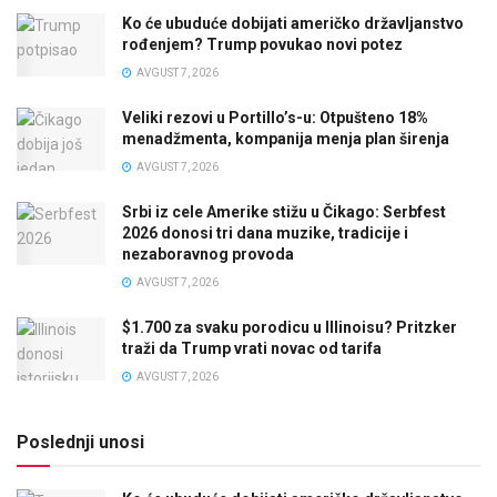
Ko će ubuduće dobijati američko državljanstvo
rođenjem? Trump povukao novi potez
AVGUST 7, 2026
Veliki rezovi u Portillo’s-u: Otpušteno 18%
menadžmenta, kompanija menja plan širenja
AVGUST 7, 2026
Srbi iz cele Amerike stižu u Čikago: Serbfest
2026 donosi tri dana muzike, tradicije i
nezaboravnog provoda
AVGUST 7, 2026
$1.700 za svaku porodicu u Illinoisu? Pritzker
traži da Trump vrati novac od tarifa
AVGUST 7, 2026
Poslednji unosi