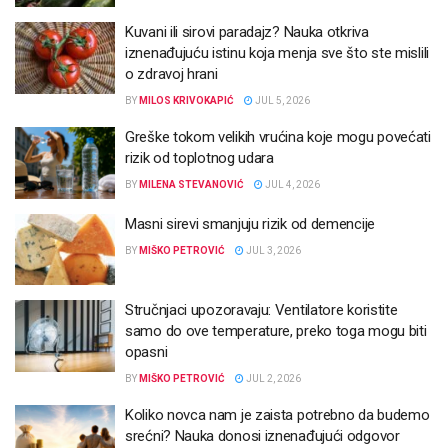
Kuvani ili sirovi paradajz? Nauka otkriva
iznenađujuću istinu koja menja sve što ste mislili
o zdravoj hrani
BY
MILOS KRIVOKAPIĆ
JUL 5, 2026
Greške tokom velikih vrućina koje mogu povećati
rizik od toplotnog udara
BY
MILENA STEVANOVIĆ
JUL 4, 2026
Masni sirevi smanjuju rizik od demencije
BY
MIŠKO PETROVIĆ
JUL 3, 2026
Stručnjaci upozoravaju: Ventilatore koristite
samo do ove temperature, preko toga mogu biti
opasni
BY
MIŠKO PETROVIĆ
JUL 2, 2026
Koliko novca nam je zaista potrebno da budemo
srećni? Nauka donosi iznenađujući odgovor