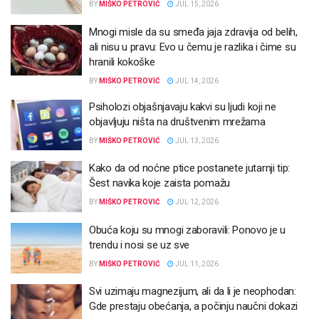
BY
MIŠKO PETROVIĆ
JUL 15, 2026
Mnogi misle da su smeđa jaja zdravija od belih,
ali nisu u pravu: Evo u čemu je razlika i čime su
hranili kokoške
BY
MIŠKO PETROVIĆ
JUL 14, 2026
Psiholozi objašnjavaju kakvi su ljudi koji ne
objavljuju ništa na društvenim mrežama
BY
MIŠKO PETROVIĆ
JUL 13, 2026
Kako da od noćne ptice postanete jutarnji tip:
Šest navika koje zaista pomažu
BY
MIŠKO PETROVIĆ
JUL 12, 2026
Obuća koju su mnogi zaboravili: Ponovo je u
trendu i nosi se uz sve
BY
MIŠKO PETROVIĆ
JUL 11, 2026
Svi uzimaju magnezijum, ali da li je neophodan:
Gde prestaju obećanja, a počinju naučni dokazi