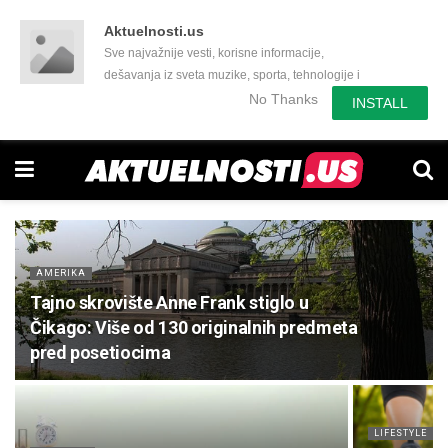
Aktuelnosti.us
Sve najvažnije vesti, korisne informacije,
dešavanja iz sveta muzike, sporta, tehnologije i
još mnogo toga zanimljivog.
No Thanks
INSTALL
AMERIKA
Tajno skrovište Anne Frank stiglo u
Čikago: Više od 130 originalnih predmeta
pred posetiocima
LIFESTYLE