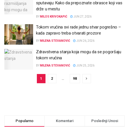
sputavaju: Kako da prepoznate obrasce koji vas
drže u mestu
BY
MILOS KRIVOKAPIĆ
JUN 27, 2026
Tokom vrućina svi rade jednu stvar pogrešno –
kada zapravo treba otvarati prozore
BY
MILENA STEVANOVIĆ
JUN 26, 2026
Zdravstvena stanja koja mogu da se pogoršaju
tokom vrućina
BY
MILENA STEVANOVIĆ
JUN 25, 2026
1
2
…
98
Popularno
Komentari
Poslednji Unosi