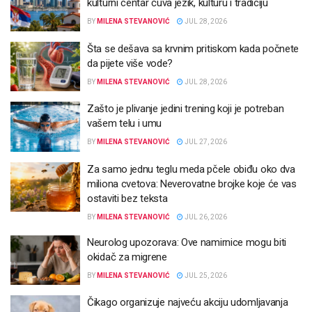
kulturni centar čuva jezik, kulturu i tradiciju
BY
MILENA STEVANOVIĆ
JUL 28, 2026
Šta se dešava sa krvnim pritiskom kada počnete
da pijete više vode?
BY
MILENA STEVANOVIĆ
JUL 28, 2026
Zašto je plivanje jedini trening koji je potreban
vašem telu i umu
BY
MILENA STEVANOVIĆ
JUL 27, 2026
Za samo jednu teglu meda pčele obiđu oko dva
miliona cvetova: Neverovatne brojke koje će vas
ostaviti bez teksta
BY
MILENA STEVANOVIĆ
JUL 26, 2026
Neurolog upozorava: Ove namirnice mogu biti
okidač za migrene
BY
MILENA STEVANOVIĆ
JUL 25, 2026
Čikago organizuje najveću akciju udomljavanja