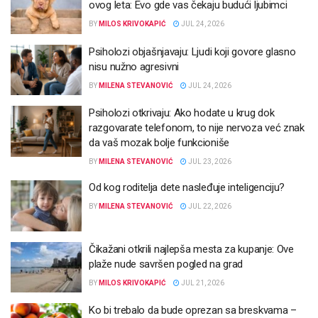
ovog leta: Evo gde vas čekaju budući ljubimci
BY
MILOS KRIVOKAPIĆ
JUL 24, 2026
Psiholozi objašnjavaju: Ljudi koji govore glasno
nisu nužno agresivni
BY
MILENA STEVANOVIĆ
JUL 24, 2026
Psiholozi otkrivaju: Ako hodate u krug dok
razgovarate telefonom, to nije nervoza već znak
da vaš mozak bolje funkcioniše
BY
MILENA STEVANOVIĆ
JUL 23, 2026
Od kog roditelja dete nasleđuje inteligenciju?
BY
MILENA STEVANOVIĆ
JUL 22, 2026
Čikažani otkrili najlepša mesta za kupanje: Ove
plaže nude savršen pogled na grad
BY
MILOS KRIVOKAPIĆ
JUL 21, 2026
Ko bi trebalo da bude oprezan sa breskvama –