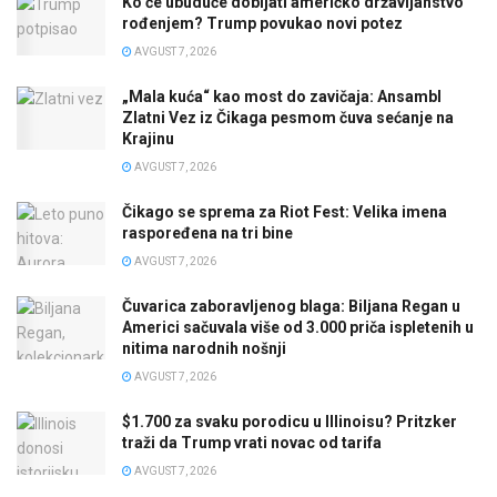
Ko će ubuduće dobijati američko državljanstvo
rođenjem? Trump povukao novi potez
AVGUST 7, 2026
„Mala kuća“ kao most do zavičaja: Ansambl
Zlatni Vez iz Čikaga pesmom čuva sećanje na
Krajinu
AVGUST 7, 2026
Čikago se sprema za Riot Fest: Velika imena
raspoređena na tri bine
AVGUST 7, 2026
Čuvarica zaboravljenog blaga: Biljana Regan u
Americi sačuvala više od 3.000 priča ispletenih u
nitima narodnih nošnji
AVGUST 7, 2026
$1.700 za svaku porodicu u Illinoisu? Pritzker
traži da Trump vrati novac od tarifa
AVGUST 7, 2026