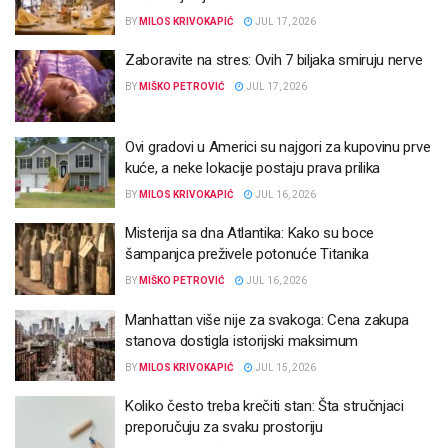
BY
MILOS KRIVOKAPIĆ
JUL 17, 2026
Zaboravite na stres: Ovih 7 biljaka smiruju nerve
BY
MIŠKO PETROVIĆ
JUL 17, 2026
Ovi gradovi u Americi su najgori za kupovinu prve
kuće, a neke lokacije postaju prava prilika
BY
MILOS KRIVOKAPIĆ
JUL 16, 2026
Misterija sa dna Atlantika: Kako su boce
šampanjca preživele potonuće Titanika
BY
MIŠKO PETROVIĆ
JUL 16, 2026
Manhattan više nije za svakoga: Cena zakupa
stanova dostigla istorijski maksimum
BY
MILOS KRIVOKAPIĆ
JUL 15, 2026
Koliko često treba krečiti stan: Šta stručnjaci
preporučuju za svaku prostoriju