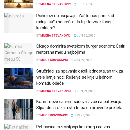
BY
MILENA STEVANOVIĆ
JUL 1, 2026
Psiholozi objašnjavaju: Zašto nas ponekad
raduje tuđa nesreća i da li je to znak lošeg
karaktera?
BY
MILENA STEVANOVIĆ
JUN 30, 2026
Čikago dominira svetskom burger scenom: Četiri
restorana među najboljima
BY
MILOS KRIVOKAPIĆ
JUN 29, 2026
Stručnjaci za spavanje otkrili jednostavan trik za
vrele letnje noći: Rešenje se krije u jednom
komadu odeće
BY
MILENA STEVANOVIĆ
JUN 29, 2026
Kofer može da vam sačuva živce na putovanju:
Stjuardesa otkrila šta treba da proverite pre leta
BY
MILOS KRIVOKAPIĆ
JUN 27, 2026
Pet načina razmišljanja koji mogu da vas