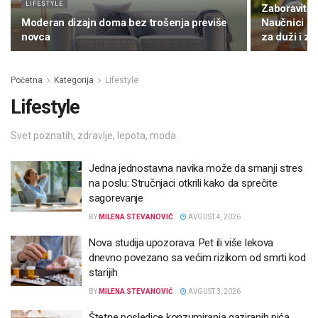
LIFESTYLE
Zaboravite 
Moderan dizajn doma bez trošenja previše
Naučnici otk
novca
za duži i zdr
Početna
Kategorija
Lifestyle
Lifestyle
Svet poznatih, zdravlje, lepota, moda.
Jedna jednostavna navika može da smanji stres
na poslu: Stručnjaci otkrili kako da sprečite
sagorevanje
BY
MILENA STEVANOVIĆ
AVGUST 4, 2026
Nova studija upozorava: Pet ili više lekova
dnevno povezano sa većim rizikom od smrti kod
starijih
BY
MILENA STEVANOVIĆ
AVGUST 3, 2026
Štetne posledice konzumiranja gaziranih pića