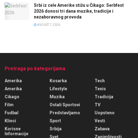
Srbi iz cele Amerike stižu u Čikago: Serbfest
2026 donosi tri dana muzike, tradicije i
nezaboravnog provoda
AVGUST 7, 2026
Pretraga po kategorijama
Amerika
Kosarka
Tech
Amerika
Lifestyle
Tenis
Cikago
Muzika
Tradicija
Film
Ostali Sportovi
TV
Fudbal
Predstavljamo
Uopsteno
Klinci
Sport
Vesti
Korisne
Srbija
Zabava
Informacije
Svet
Zanimljivosti