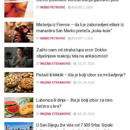
BY
MIŠKO PETROVIĆ
AVGUST 2, 2026
Misterija iz Firence – da li je zaboravljeni eliksir iz
manastira San Marko preteča „koka-kole“
BY
MIŠKO PETROVIĆ
AVGUST 1, 2026
Zašto nam od straha lupa srce: Doktor
objašnjava reakciju tela na anksioznost
BY
MILENA STEVANOVIĆ
JUL 31, 2026
Pistaći ili kikiriki – šta je bolji izbor za mršavljenje?
BY
MILENA STEVANOVIĆ
JUL 30, 2026
Lubenica ili dinja – šta je bolji izbor za nivo
šećera u krvi?
BY
MILENA STEVANOVIĆ
JUL 29, 2026
U San Dijegu živi više od 7.500 Srba: Srpski