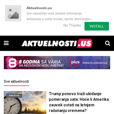
Aktuelnosti.us
Sve najvažnije vesti, korisne informacije,
dešavanja iz sveta muzike, sporta, tehnologije i
još mnogo toga zanimljivog.
No Thanks
INSTALL
Sve aktuelnosti
Trump ponovo traži ukidanje
AMERIKA
pomeranja sata: Hoće li Amerika
zauvek ostati na letnjem
računanju vremena?