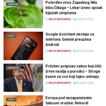
Potvrđen virus Zapadnog Nila
AMERIKA
blizu Čikaga – Lekar izneo spisak
ključnih simptoma
BY
MILOS KRIVOKAPIĆ
AVGUST 6, 2026
Google Assistant nestaje sa
TECH
telefona: Gemini preuzima
Android
BY
MILOS KRIVOKAPIĆ
AVGUST 6, 2026
Pritzker potpisao zakon koji štiti
AMERIKA
žrtve nasilja u porodici – Stroge
kazne za sve koji tajno snimaju
BY
MILOS KRIVOKAPIĆ
AVGUST 6, 2026
Evropa pod nezapamćenim
SVET
talasom vrućine: Rekordi