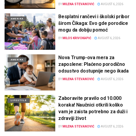
BY
MILENA STEVANOVIĆ
AVGUST 6, 2026
Besplatni rančevi i školski pribor
AMERIKA
širom Čikaga: Evo gde porodice
mogu da dobiju pomoć
BY
MILOS KRIVOKAPIĆ
AVGUST 6, 2026
Nova Trump-ova mera za
AMERIKA
zaposlene: Plaćeno porodično
odsustvo dostupnije nego ikada
BY
MILENA STEVANOVIĆ
AVGUST 6, 2026
Zaboravite pravilo od 10.000
LIFESTYLE
koraka! Naučnici otkrili koliko
vam je zaista potrebno za duži i
zdraviji život
BY
MILENA STEVANOVIĆ
AVGUST 6, 2026