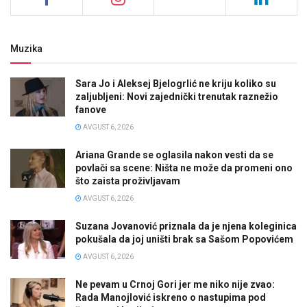
Muzika
Sara Jo i Aleksej Bjelogrlić ne kriju koliko su
zaljubljeni: Novi zajednički trenutak raznežio
fanove
AVGUST 6, 2026
Ariana Grande se oglasila nakon vesti da se
povlači sa scene: Ništa ne može da promeni ono
što zaista proživljavam
AVGUST 6, 2026
Suzana Jovanović priznala da je njena koleginica
pokušala da joj uništi brak sa Sašom Popovićem
AVGUST 6, 2026
Ne pevam u Crnoj Gori jer me niko nije zvao:
Rada Manojlović iskreno o nastupima pod