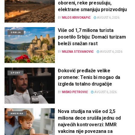
oboreni, reke presušuju,
elektrane smanjuju proizvodnju
BY
MILOS KRIVOKAPIĆ
AVGUST 6, 2026
Više od 1,7 miliona turista
SRBIJA
posetilo Srbiju: Domaći turizam
beleži snažan rast
BY
MILENA STEVANOVIĆ
AVGUST 6, 2026
Đoković predlaže velike
SPORT
promene: Tenis bi mogao da
izgleda totalno drugačije
BY
MIŠKO PETROVIĆ
AVGUST 6, 2026
Nova studija na više od 2,5
AMERIKA
miliona dece srušila jednu od
najvećih kontroverzi: MMR
vakcina nije povezana sa