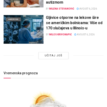
autizmom
BY
MILENA STEVANOVIĆ
AVGUST 6, 2026
Gljivice otporne na lekove šire
AMERIKA
se američkim bolnicama: Više od
170 slučajeva u Illinois-u
BY
MILOS KRIVOKAPIĆ
AVGUST 6, 2026
UČITAJ JOŠ
Vremenska prognoza