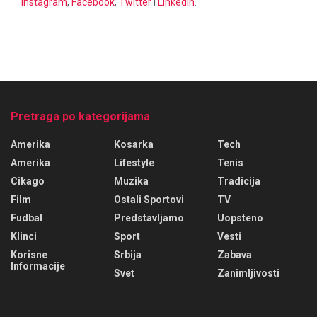
Instagram
,
Facebook
,
Twitter
i
Linkedin
.
Pretraga po kategorijama
Amerika
Kosarka
Tech
Amerika
Lifestyle
Tenis
Cikago
Muzika
Tradicija
Film
Ostali Sportovi
TV
Fudbal
Predstavljamo
Uopsteno
Klinci
Sport
Vesti
Korisne
Srbija
Zabava
Informacije
Svet
Zanimljivosti