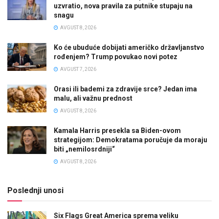
uzvratio, nova pravila za putnike stupaju na
snagu
AVGUST 8, 2026
Ko će ubuduće dobijati američko državljanstvo
rođenjem? Trump povukao novi potez
AVGUST 7, 2026
Orasi ili bademi za zdravije srce? Jedan ima
malu, ali važnu prednost
AVGUST 8, 2026
Kamala Harris presekla sa Biden-ovom
strategijom: Demokratama poručuje da moraju
biti „nemilosrdniji“
AVGUST 8, 2026
Poslednji unosi
Six Flags Great America sprema veliku