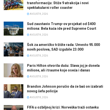
transformaciju: Stiže 9 atrakcija i novi
spektakularni roller coaster
AVGUST 8, 2026
Sud zaustavio Trump-ov projekat od $400
miliona: Bela kuća ide pred Supreme Court
AVGUST 8, 2026
Šok za američko tržište rada: Umesto 95.000
novih poslova, SAD izgubile 23.000
AVGUST 8, 2026
Paris Hilton otvorila dušu: Slava joj je donela
milione, ali i traume koje oseća i danas
AVGUST 8, 2026
Brandon Johnson poručio da će baš on izabrati
novog šefa policije
AVGUST 8, 2026
FIFA u ozbiljnoj krizi: Norveška traži ostavku