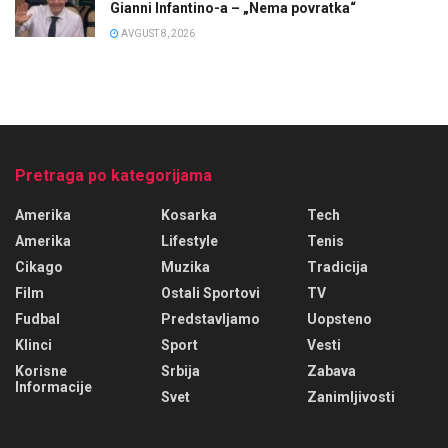
Gianni Infantino-a – „Nema povratka“
AVGUST 8, 2026
Pretraga po kategorijama
Amerika
Kosarka
Tech
Amerika
Lifestyle
Tenis
Cikago
Muzika
Tradicija
Film
Ostali Sportovi
TV
Fudbal
Predstavljamo
Uopsteno
Klinci
Sport
Vesti
Korisne
Srbija
Zabava
Informacije
Svet
Zanimljivosti