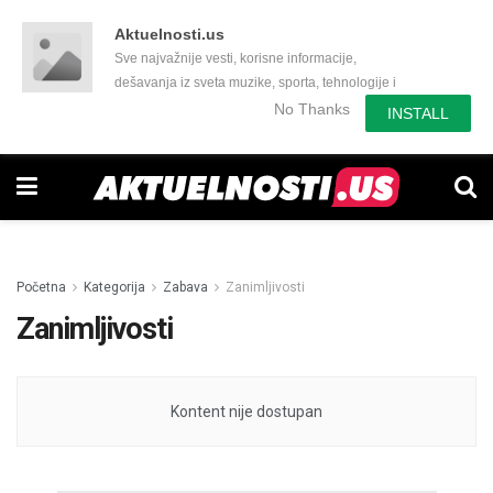
Aktuelnosti.us
Sve najvažnije vesti, korisne informacije,
dešavanja iz sveta muzike, sporta, tehnologije i
još mnogo toga zanimljivog.
No Thanks
INSTALL
Početna
Kategorija
Zabava
Zanimljivosti
Zanimljivosti
Kontent nije dostupan