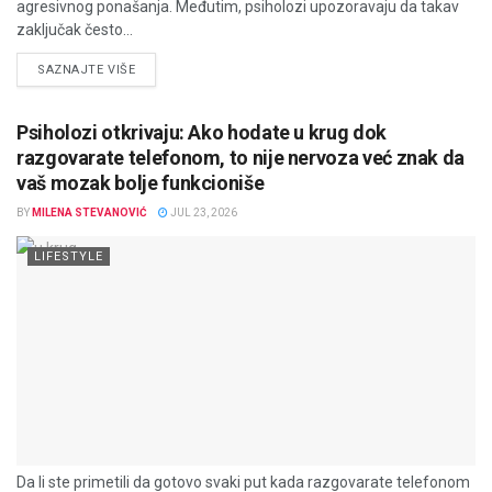
agresivnog ponašanja. Međutim, psiholozi upozoravaju da takav
zaključak često...
DETAILS
SAZNAJTE VIŠE
Psiholozi otkrivaju: Ako hodate u krug dok
razgovarate telefonom, to nije nervoza već znak da
vaš mozak bolje funkcioniše
BY
MILENA STEVANOVIĆ
JUL 23, 2026
LIFESTYLE
Da li ste primetili da gotovo svaki put kada razgovarate telefonom