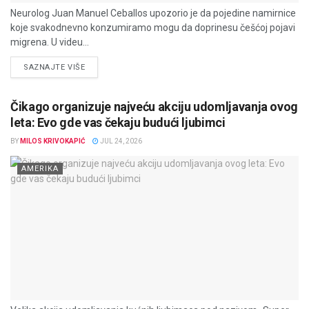
Neurolog Juan Manuel Ceballos upozorio je da pojedine namirnice
koje svakodnevno konzumiramo mogu da doprinesu češćoj pojavi
migrena. U videu...
DETAILS
SAZNAJTE VIŠE
Čikago organizuje najveću akciju udomljavanja ovog
leta: Evo gde vas čekaju budući ljubimci
BY
MILOS KRIVOKAPIĆ
JUL 24, 2026
AMERIKA