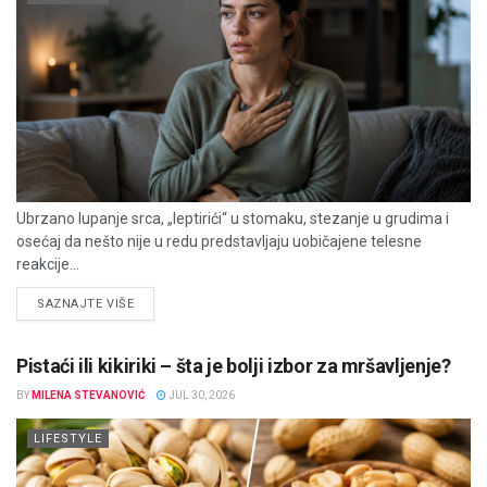
Ubrzano lupanje srca, „leptirići“ u stomaku, stezanje u grudima i
osećaj da nešto nije u redu predstavljaju uobičajene telesne
reakcije...
DETAILS
SAZNAJTE VIŠE
Pistaći ili kikiriki – šta je bolji izbor za mršavljenje?
BY
MILENA STEVANOVIĆ
JUL 30, 2026
LIFESTYLE