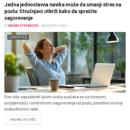
Jedna jednostavna navika može da smanji stres na
poslu: Stručnjaci otkrili kako da sprečite
sagorevanje
BY
MILENA STEVANOVIĆ
AVGUST 4, 2026
LIFESTYLE
Sve više zaposlenih širom sveta suočava se sa stresom,
iscrpljenošću i sindromom sagorevanja na poslu, posebno oni koji
svakodnevno rade...
DETAILS
SAZNAJTE VIŠE