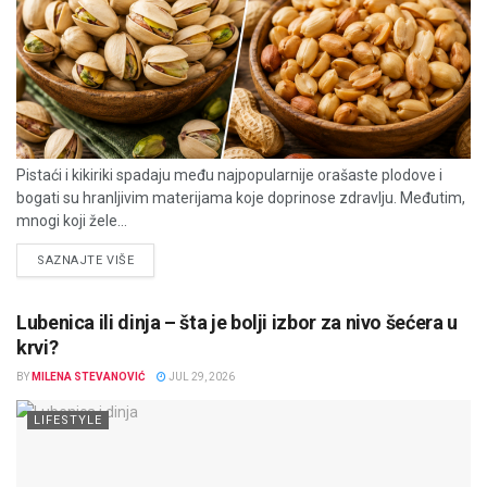
Pistaći i kikiriki spadaju među najpopularnije orašaste plodove i
bogati su hranljivim materijama koje doprinose zdravlju. Međutim,
mnogi koji žele...
DETAILS
SAZNAJTE VIŠE
Lubenica ili dinja – šta je bolji izbor za nivo šećera u
krvi?
BY
MILENA STEVANOVIĆ
JUL 29, 2026
LIFESTYLE