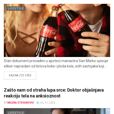
LIFESTYLE
Stari dokument pronađen u apoteci manastira San Marko opisuje
eliksir napravljen od listova koke i ploda kole, istih sastojaka koji...
DETAILS
SAZNAJTE VIŠE
Zašto nam od straha lupa srce: Doktor objašnjava
reakciju tela na anksioznost
BY
MILENA STEVANOVIĆ
JUL 31, 2026
LIFESTYLE