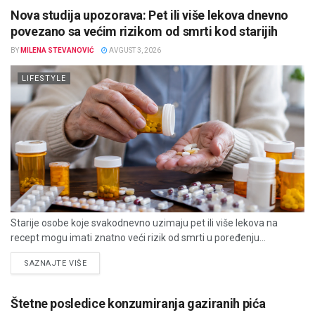
Nova studija upozorava: Pet ili više lekova dnevno
povezano sa većim rizikom od smrti kod starijih
BY
MILENA STEVANOVIĆ
AVGUST 3, 2026
LIFESTYLE
Starije osobe koje svakodnevno uzimaju pet ili više lekova na
recept mogu imati znatno veći rizik od smrti u poređenju...
DETAILS
SAZNAJTE VIŠE
Štetne posledice konzumiranja gaziranih pića