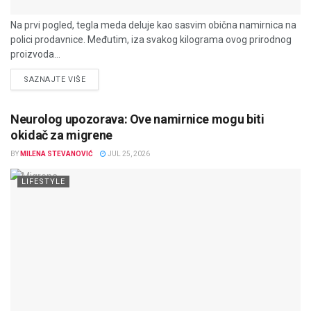
Na prvi pogled, tegla meda deluje kao sasvim obična namirnica na
polici prodavnice. Međutim, iza svakog kilograma ovog prirodnog
proizvoda...
DETAILS
SAZNAJTE VIŠE
Neurolog upozorava: Ove namirnice mogu biti
okidač za migrene
BY
MILENA STEVANOVIĆ
JUL 25, 2026
LIFESTYLE