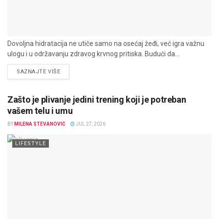
Dovoljna hidratacija ne utiče samo na osećaj žeđi, već igra važnu
ulogu i u održavanju zdravog krvnog pritiska. Budući da...
DETAILS
SAZNAJTE VIŠE
Zašto je plivanje jedini trening koji je potreban
vašem telu i umu
BY
MILENA STEVANOVIĆ
JUL 27, 2026
LIFESTYLE