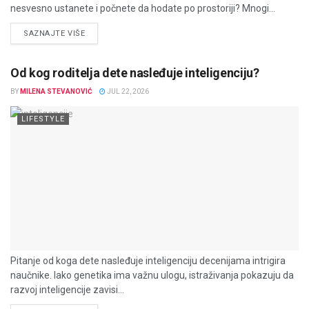
nesvesno ustanete i počnete da hodate po prostoriji? Mnogi...
DETAILS
SAZNAJTE VIŠE
Od kog roditelja dete nasleđuje inteligenciju?
BY
MILENA STEVANOVIĆ
JUL 22, 2026
LIFESTYLE
Pitanje od koga dete nasleđuje inteligenciju decenijama intrigira
naučnike. Iako genetika ima važnu ulogu, istraživanja pokazuju da
razvoj inteligencije zavisi...