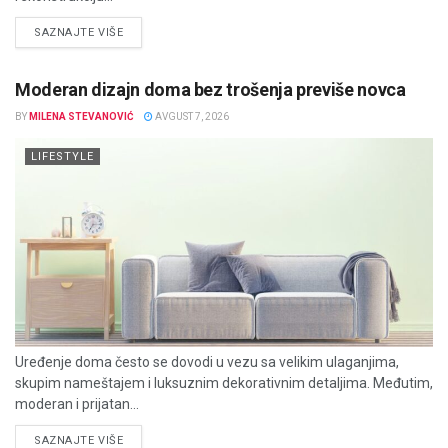
DETAILS
SAZNAJTE VIŠE
Moderan dizajn doma bez trošenja previše novca
BY
MILENA STEVANOVIĆ
AVGUST 7, 2026
LIFESTYLE
Uređenje doma često se dovodi u vezu sa velikim ulaganjima,
skupim nameštajem i luksuznim dekorativnim detaljima. Međutim,
moderan i prijatan...
DETAILS
SAZNAJTE VIŠE