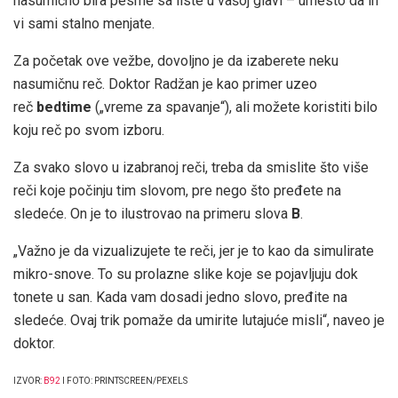
nasumično bira pesme sa liste u vašoj glavi – umesto da ih
vi sami stalno menjate.
Za početak ove vežbe, dovoljno je da izaberete neku
nasumičnu reč. Doktor Radžan je kao primer uzeo
reč
bedtime
(„vreme za spavanje“), ali možete koristiti bilo
koju reč po svom izboru.
Za svako slovo u izabranoj reči, treba da smislite što više
reči koje počinju tim slovom, pre nego što pređete na
sledeće. On je to ilustrovao na primeru slova
B
.
„Važno je da vizualizujete te reči, jer je to kao da simulirate
mikro-snovе. To su prolazne slike koje se pojavljuju dok
tonete u san. Kada vam dosadi jedno slovo, pređite na
sledeće. Ovaj trik pomaže da umirite lutajuće misli“, naveo je
doktor.
IZVOR:
B92
I FOTO: PRINTSCREEN/PEXELS