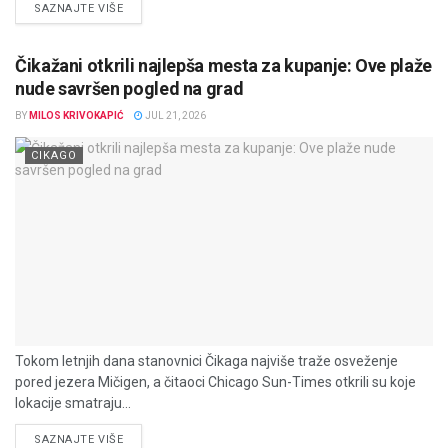
DETAILS
SAZNAJTE VIŠE
Čikažani otkrili najlepša mesta za kupanje: Ove plaže
nude savršen pogled na grad
BY
MILOS KRIVOKAPIĆ
JUL 21, 2026
CIKAGO
Tokom letnjih dana stanovnici Čikaga najviše traže osveženje
pored jezera Mičigen, a čitaoci Chicago Sun-Times otkrili su koje
lokacije smatraju...
DETAILS
SAZNAJTE VIŠE