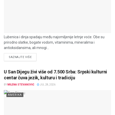
Lubenica i dinja spadaju među najomiljenije letnje voće. Obe su
prirodno slatke, bogate vodom, vitaminima, mineralima i
antioksidansima, ali mnogi...
DETAILS
SAZNAJTE VIŠE
U San Dijegu živi više od 7.500 Srba: Srpski kulturni
centar čuva jezik, kulturu i tradiciju
BY
MILENA STEVANOVIĆ
JUL 28, 2026
AMERIKA