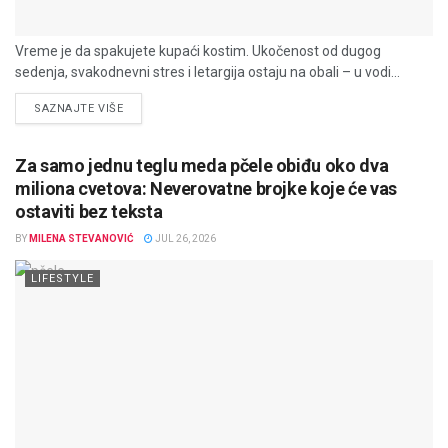
Vreme je da spakujete kupaći kostim. Ukočenost od dugog
sedenja, svakodnevni stres i letargija ostaju na obali – u vodi...
DETAILS
SAZNAJTE VIŠE
Za samo jednu teglu meda pčele obiđu oko dva
miliona cvetova: Neverovatne brojke koje će vas
ostaviti bez teksta
BY
MILENA STEVANOVIĆ
JUL 26, 2026
LIFESTYLE