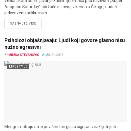
Velika akcija udomljavanja kućnih ljubimaca pod nazivom „Super
Adoption Saturday“ održaće se ovog vikenda u Čikagu, nudeći
jedinstvenu priliku svim...
DETAILS
SAZNAJTE VIŠE
Psiholozi objašnjavaju: Ljudi koji govore glasno nisu
nužno agresivni
BY
MILENA STEVANOVIĆ
JUL 24, 2026
LIFESTYLE
Mnogi smatraju da je povišen ton glasa siguran znak ljutnje ili