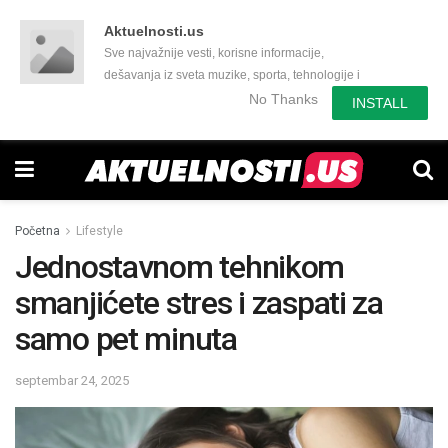
Aktuelnosti.us
Sve najvažnije vesti, korisne informacije,
dešavanja iz sveta muzike, sporta, tehnologije i
još mnogo toga zanimljivog.
No Thanks
INSTALL
Početna
Lifestyle
Jednostavnom tehnikom
smanjićete stres i zaspati za
samo pet minuta
septembar 24, 2025