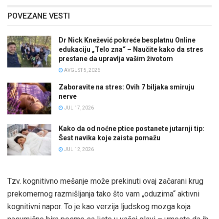
POVEZANE VESTI
Dr Nick Knežević pokreće besplatnu Online
edukaciju „Telo zna“ – Naučite kako da stres
prestane da upravlja vašim životom
AVGUST 5, 2026
Zaboravite na stres: Ovih 7 biljaka smiruju
nerve
JUL 17, 2026
Kako da od noćne ptice postanete jutarnji tip:
Šest navika koje zaista pomažu
JUL 12, 2026
Tzv. kognitivno mešanje može prekinuti ovaj začarani krug
prekomernog razmišljanja tako što vam „oduzima“ aktivni
kognitivni napor. To je kao verzija ljudskog mozga koja