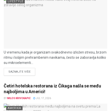
LIFESTYLE
U vremenu kada je organizam svakodnevno izložen stresu, brzom
ritmu i lošijim prehrambenim navikama, često se zaboravlja koliko
su mikroelementi...
DETAILS
SAZNAJTE VIŠE
Četiri hotelska restorana iz Čikaga našla se među
najboljima u Americi!
BY
MILOS KRIVOKAPIĆ
JUL 17, 2026
AMERIKA