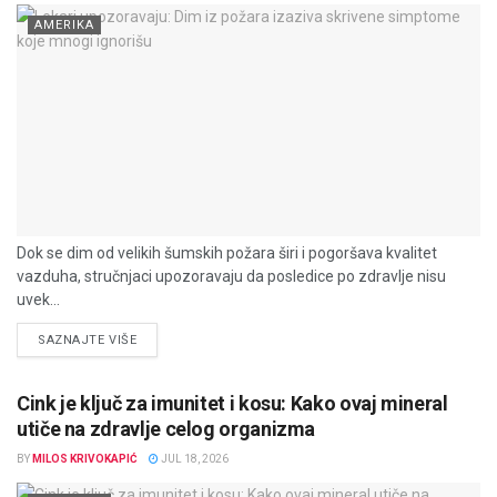
AMERIKA
Dok se dim od velikih šumskih požara širi i pogoršava kvalitet
vazduha, stručnjaci upozoravaju da posledice po zdravlje nisu
uvek...
DETAILS
SAZNAJTE VIŠE
Cink je ključ za imunitet i kosu: Kako ovaj mineral
utiče na zdravlje celog organizma
BY
MILOS KRIVOKAPIĆ
JUL 18, 2026