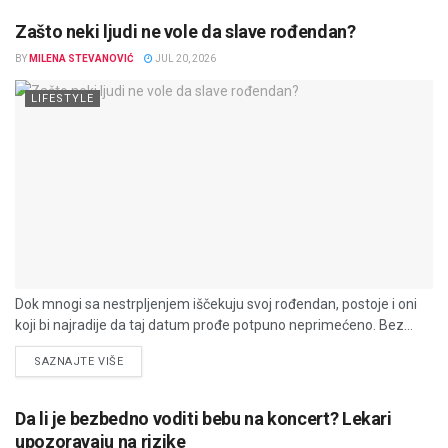
Zašto neki ljudi ne vole da slave rođendan?
BY
MILENA STEVANOVIĆ
JUL 20, 2026
LIFESTYLE
Dok mnogi sa nestrpljenjem iščekuju svoj rođendan, postoje i oni
koji bi najradije da taj datum prođe potpuno neprimećeno. Bez...
DETAILS
SAZNAJTE VIŠE
Da li je bezbedno voditi bebu na koncert? Lekari
upozoravaju na rizike