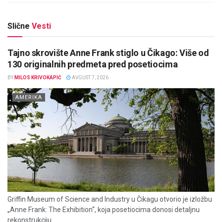
Slične
Vesti
Tajno skrovište Anne Frank stiglo u Čikago: Više od
130 originalnih predmeta pred posetiocima
BY
MILOS KRIVOKAPIĆ
AVGUST 7, 2026
AMERIKA
Griffin Museum of Science and Industry u Čikagu otvorio je izložbu
„Anne Frank: The Exhibition“, koja posetiocima donosi detaljnu
rekonstrukciju...