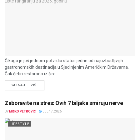
Čikago je još jednom potvrdio status jedne od najuzbudljivijih
gastronomskih destinacija u Sjedinjenim Američkim Državama.
Čak četiri restorana iz šire...
DETAILS
SAZNAJTE VIŠE
Zaboravite na stres: Ovih 7 biljaka smiruju nerve
BY
MIŠKO PETROVIĆ
JUL 17, 2026
LIFESTYLE