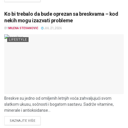
Ko bi trebalo da bude oprezan sa breskvama – kod
nekih mogu izazvati probleme
BY
MILENA STEVANOVIĆ
JUL 21, 2026
LIFESTYLE
Breskve su jedno od omiljenih letnjih voća zahvaljujući svom
slatkom ukusu, sočnosti i bogatom sastavu. Sadrže vitamine,
minerale i antioksidanse...
DETAILS
SAZNAJTE VIŠE