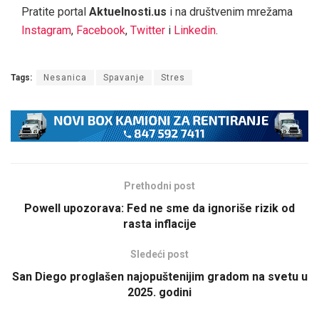
Pratite portal
Aktuelnosti.us
i na društvenim mrežama
Instagram
,
Facebook
,
Twitter
i
Linkedin
.
Tags:
Nesanica
Spavanje
Stres
Prethodni post
Powell upozorava: Fed ne sme da ignoriše rizik od
rasta inflacije
Sledeći post
San Diego proglašen najopuštenijim gradom na svetu u
2025. godini