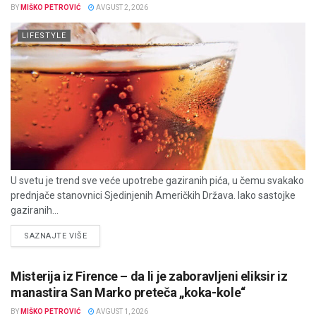
BY
MIŠKO PETROVIĆ
AVGUST 2, 2026
LIFESTYLE
U svetu je trend sve veće upotrebe gaziranih pića, u čemu svakako
prednjače stanovnici Sjedinjenih Američkih Država. Iako sastojke
gaziranih...
DETAILS
SAZNAJTE VIŠE
Misterija iz Firence – da li je zaboravljeni eliksir iz
manastira San Marko preteča „koka-kole“
BY
MIŠKO PETROVIĆ
AVGUST 1, 2026