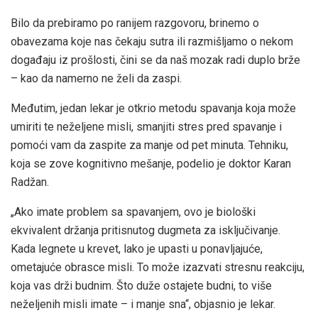
Bilo da prebiramo po ranijem razgovoru, brinemo o
obavezama koje nas čekaju sutra ili razmišljamo o nekom
događaju iz prošlosti, čini se da naš mozak radi duplo brže
– kao da namerno ne želi da zaspi.
Međutim, jedan lekar je otkrio metodu spavanja koja može
umiriti te neželjene misli, smanjiti stres pred spavanje i
pomoći vam da zaspite za manje od pet minuta. Tehniku,
koja se zove kognitivno mešanje, podelio je doktor Karan
Radžan.
„Ako imate problem sa spavanjem, ovo je biološki
ekvivalent držanja pritisnutog dugmeta za isključivanje.
Kada legnete u krevet, lako je upasti u ponavljajuće,
ometajuće obrasce misli. To može izazvati stresnu reakciju,
koja vas drži budnim. Što duže ostajete budni, to više
neželjenih misli imate – i manje sna“, objasnio je lekar.