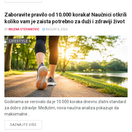
Zaboravite pravilo od 10.000 koraka! Naučnici otkrili
koliko vam je zaista potrebno za duži i zdraviji život
BY
MILENA STEVANOVIĆ
AVGUST 6, 2026
LIFESTYLE
Godinama se verovalo da je 10.000 koraka dnevno zlatni standard
za dobro zdravlje. Međutim, nova naučna analiza pokazuje da
maksimalne...
DETAILS
SAZNAJTE VIŠE