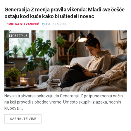
Generacija Z menja pravila vikenda: Mladi sve češće
ostaju kod kuće kako bi uštedeli novac
BY
MILENA STEVANOVIĆ
AVGUST 5, 2026
LIFESTYLE
Nova istraživanja pokazuju da Generacija Z potpuno menja način
na koji provodi slobodno vreme. Umesto skupih izlazaka, noćnih
klubova i...
DETAILS
SAZNAJTE VIŠE