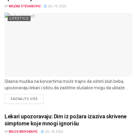
BY
MILENA STEVANOVIĆ
JUL 19, 2026
LIFESTYLE
Glasna muzika na koncertima može trajno da ošteti sluh beba,
upozoravaju lekari i ističu da zaštitne slušalice mogu da ublaže...
DETAILS
SAZNAJTE VIŠE
Lekari upozoravaju: Dim iz požara izaziva skrivene
simptome koje mnogi ignorišu
BY
MILOS KRIVOKAPIĆ
JUL 18, 2026