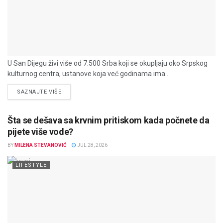
U San Dijegu živi više od 7.500 Srba koji se okupljaju oko Srpskog
kulturnog centra, ustanove koja već godinama ima...
DETAILS
SAZNAJTE VIŠE
Šta se dešava sa krvnim pritiskom kada počnete da
pijete više vode?
BY
MILENA STEVANOVIĆ
JUL 28, 2026
LIFESTYLE