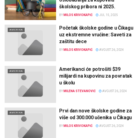
školskog pribora ni 2025.
BY
MILOS KRIVOKAPIĆ
JUL 15, 2025
Početak školske godine u Čikagu
AMERIKA
uz ekstremne vrućine: Saveti za
zaštitu dece
BY
MILOS KRIVOKAPIĆ
AVGUST 26, 2024
Amerikanci će potrošiti $39
AMERIKA
milijardi na kupovinu za povratak
u školu
BY
MILENA STEVANOVIĆ
AVGUST 26, 2024
Prvi dan nove školske godine za
AMERIKA
više od 300.000 učenika u Čikagu
BY
MILOS KRIVOKAPIĆ
AVGUST 26, 2024