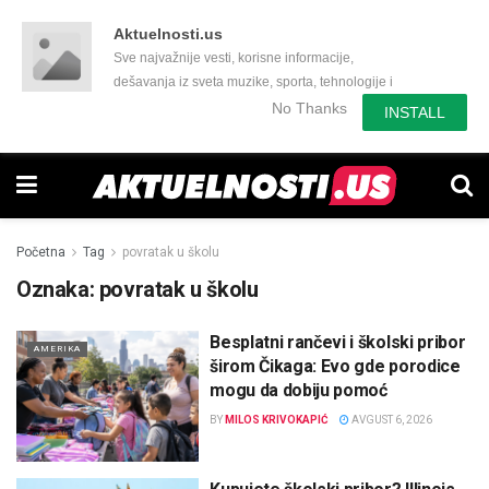
Aktuelnosti.us
Sve najvažnije vesti, korisne informacije,
dešavanja iz sveta muzike, sporta, tehnologije i
još mnogo toga zanimljivog.
No Thanks
INSTALL
Početna
Tag
povratak u školu
Oznaka:
povratak u školu
Besplatni rančevi i školski pribor
AMERIKA
širom Čikaga: Evo gde porodice
mogu da dobiju pomoć
BY
MILOS KRIVOKAPIĆ
AVGUST 6, 2026