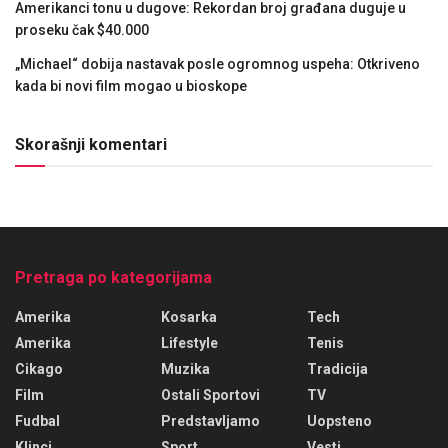
Amerikanci tonu u dugove: Rekordan broj građana duguje u
proseku čak $40.000
„Michael“ dobija nastavak posle ogromnog uspeha: Otkriveno
kada bi novi film mogao u bioskope
Skorašnji komentari
Pretraga po kategorijama
Amerika
Kosarka
Tech
Amerika
Lifestyle
Tenis
Cikago
Muzika
Tradicija
Film
Ostali Sportovi
TV
Fudbal
Predstavljamo
Uopsteno
Klinci
Sport
Vesti