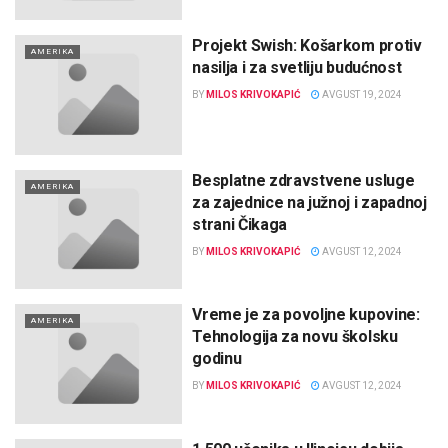
Projekt Swish: Košarkom protiv
AMERIKA
nasilja i za svetliju budućnost
BY
MILOS KRIVOKAPIĆ
AVGUST 19, 2024
Besplatne zdravstvene usluge
AMERIKA
za zajednice na južnoj i zapadnoj
strani Čikaga
BY
MILOS KRIVOKAPIĆ
AVGUST 12, 2024
Vreme je za povoljne kupovine:
AMERIKA
Tehnologija za novu školsku
godinu
BY
MILOS KRIVOKAPIĆ
AVGUST 12, 2024