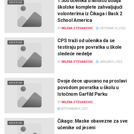
1.500 učenika u Ilinoisu dobija
AMERIKA
školske komplete zahvaljujući
volonterima iz Čikaga i Back 2
School America
BY
MILENA STEVANOVIĆ
OKTOBAR 16, 2022
CPS traži od učenika da se
AMERIKA
testiraju pre povratka u škole
sledeće nedelje
BY
MILENA STEVANOVIĆ
JANUAR 4, 2022
Dvoje dece upucano na proslavi
AMERIKA
povodom povratka u školu u
Istočnom Garfild Parku
BY
MILENA STEVANOVIĆ
SEPTEMBAR 6, 2021
Čikago: Maske obavezne za sve
AMERIKA
učenike od jeseni