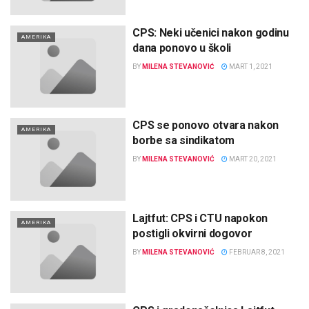
CPS: Neki učenici nakon godinu
AMERIKA
dana ponovo u školi
BY
MILENA STEVANOVIĆ
MART 1, 2021
CPS se ponovo otvаra nakon
AMERIKA
borbe sa sindikatom
BY
MILENA STEVANOVIĆ
MART 20, 2021
Lajtfut: CPS i CTU napokon
AMERIKA
postigli okvirni dogovor
BY
MILENA STEVANOVIĆ
FEBRUAR 8, 2021