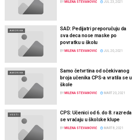
BY
MILENA STEVANOVIĆ
JUL 23, 2021
SAD: Pedijatri preporučuju da
AMERIKA
sva deca nose maske po
povratku u školu
BY
MILENA STEVANOVIĆ
JUL 20, 2021
Samo četvrtina od očekivanog
AMERIKA
broja učenika CPS-a vratila se u
škole
BY
MILENA STEVANOVIĆ
MART 20, 2021
CPS: Učenici od 6. do 8. razreda
VESTI
se vraćaju u školske klupe
BY
MILENA STEVANOVIĆ
MART 8, 2021