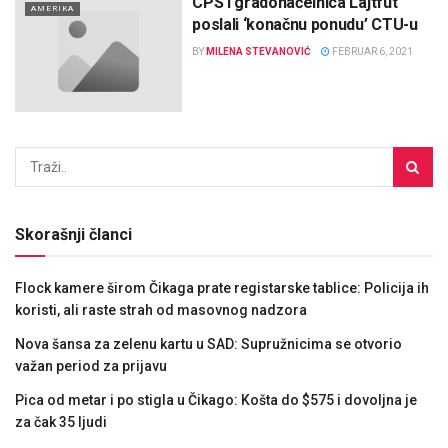
CPS i gradonačelnica Lajtfut
AMERIKA
poslali ‘konačnu ponudu’ CTU-u
BY
MILENA STEVANOVIĆ
FEBRUAR 6, 2021
Skorašnji članci
Flock kamere širom Čikaga prate registarske tablice: Policija ih
koristi, ali raste strah od masovnog nadzora
Nova šansa za zelenu kartu u SAD: Supružnicima se otvorio
važan period za prijavu
Pica od metar i po stigla u Čikago: Košta do $575 i dovoljna je
za čak 35 ljudi