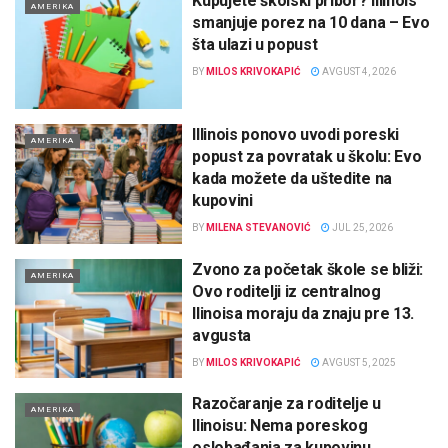
Kupujete školski pribor? Illinois
AMERIKA
smanjuje porez na 10 dana – Evo
šta ulazi u popust
BY
MILOS KRIVOKAPIĆ
AVGUST 4, 2026
Illinois ponovo uvodi poreski
AMERIKA
popust za povratak u školu: Evo
kada možete da uštedite na
kupovini
BY
MILENA STEVANOVIĆ
JUL 25, 2026
Zvono za početak škole se bliži:
AMERIKA
Ovo roditelji iz centralnog
Ilinoisa moraju da znaju pre 13.
avgusta
BY
MILOS KRIVOKAPIĆ
AVGUST 5, 2025
Razočaranje za roditelje u
AMERIKA
Ilinoisu: Nema poreskog
oslobađanja za kupovinu