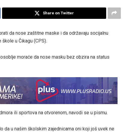
Share on Twitter
rati da nose zaštitne maske i da održavaju socijalnu
škole u ​​Čikagu (CPS).
 osoblje moraće da nose masku bez obzira na status
mora ili sportova na otvorenom, navodi se u pismu.
alo da u našim školskim zajednicama oni koji još uvek ne