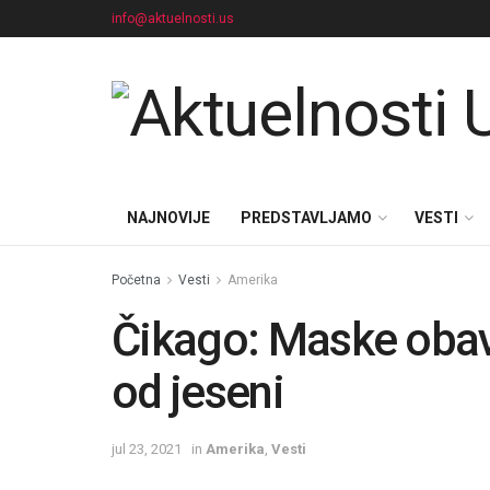
info@aktuelnosti.us
NAJNOVIJE
PREDSTAVLJAMO
VESTI
Početna
Vesti
Amerika
Čikago: Maske obav
od jeseni
jul 23, 2021
in
Amerika
,
Vesti