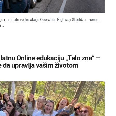
je rezultate velike akcije Operation Highway Shield, usmerene
...
atnu Online edukaciju „Telo zna“ –
e da upravlja vašim životom