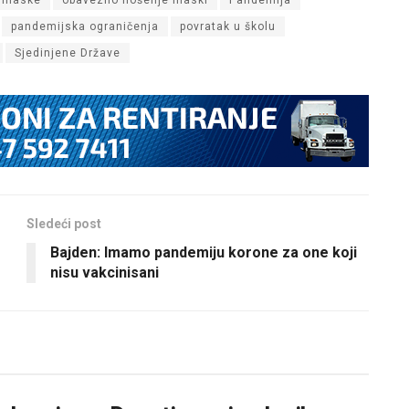
pandemijska ograničenja
povratak u školu
Sjedinjene Države
Sledeći post
Bajden: Imamo pandemiju korone za one koji
nisu vakcinisani