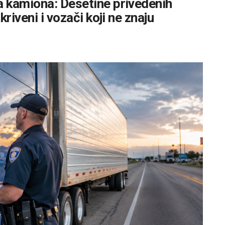
 kamiona: Desetine privedenih
riveni i vozači koji ne znaju