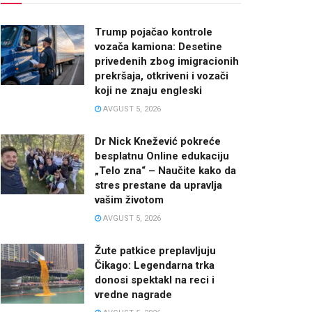
Trump pojačao kontrole
vozača kamiona: Desetine
privedenih zbog imigracionih
prekršaja, otkriveni i vozači
koji ne znaju engleski
AVGUST 5, 2026
Dr Nick Knežević pokreće
besplatnu Online edukaciju
„Telo zna“ – Naučite kako da
stres prestane da upravlja
vašim životom
AVGUST 5, 2026
Žute patkice preplavljuju
Čikago: Legendarna trka
donosi spektakl na reci i
vredne nagrade