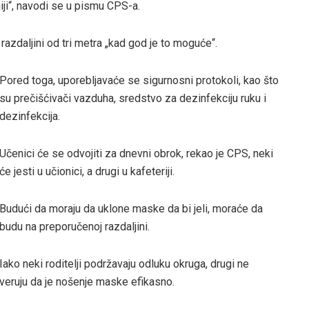
ji“, navodi se u pismu CPS-a.
azdaljini od tri metra „kad god je to moguće“.
Pored toga, uporebljavaće se sigurnosni protokoli, kao što
su prečišćivači vazduha, sredstvo za dezinfekciju ruku i
dezinfekcija.
Učenici će se odvojiti za dnevni obrok, rekao je CPS, neki
će jesti u učionici, a drugi u kafeteriji.
Budući da moraju da uklone maske da bi jeli, moraće da
budu na preporučenoj razdaljini.
Iako neki roditelji podržavaju odluku okruga, drugi ne
veruju da je nošenje maske efikasno.