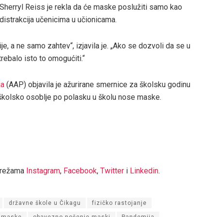
Sherryl Reiss je rekla da će maske poslužiti samo kao
distrakcija učenicima u učionicama.
je, a ne samo zahtev“, izjavila je. „Ako se dozvoli da se u
ebalo isto to omogućiti.“
ja
(AAP) objavila je ažurirane smernice za školsku godinu
 školsko osoblje po polasku u školu nose maske.
mrežama
Instagram
,
Facebook
,
Twitter
i
Linkedin
.
državne škole u Čikagu
fizičko rastojanje
 maske
obavezno nošenje maski
Pandemija