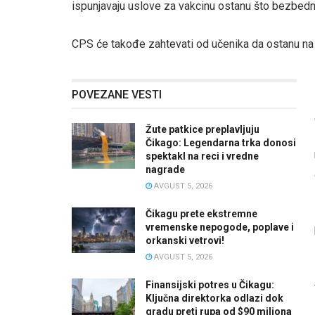
ispunjavaju uslove za vakcinu ostanu što bezbedni
CPS će takođe zahtevati od učenika da ostanu na r
POVEZANE VESTI
Žute patkice preplavljuju
Čikago: Legendarna trka donosi
spektakl na reci i vredne
nagrade
AVGUST 5, 2026
Čikagu prete ekstremne
vremenske nepogode, poplave i
orkanski vetrovi!
AVGUST 5, 2026
Finansijski potres u Čikagu:
Ključna direktorka odlazi dok
gradu preti rupa od $90 miliona