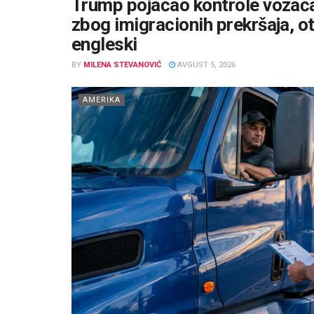
Trump pojačao kontrole vozača
zbog imigracionih prekršaja, otk
engleski
BY
MILENA STEVANOVIĆ
AVGUST 5, 2026
AMERIKA