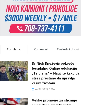
Popularno
Komentari
Poslednji Unosi
Dr Nick Knežević pokreće
besplatnu Online edukaciju
„Telo zna“ – Naučite kako da
stres prestane da upravlja
vašim životom
AVGUST 5, 2026
Velike promene za sticanje