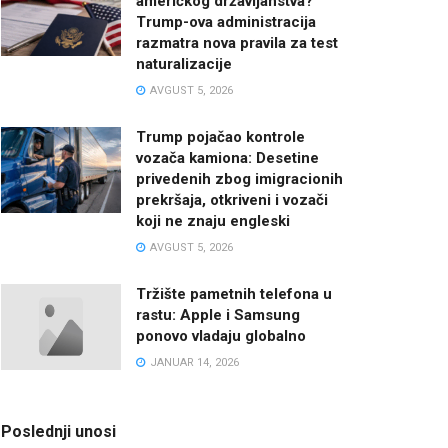
američkog državljanstva?
Trump-ova administracija
razmatra nova pravila za test
naturalizacije
AVGUST 5, 2026
Trump pojačao kontrole
vozača kamiona: Desetine
privedenih zbog imigracionih
prekršaja, otkriveni i vozači
koji ne znaju engleski
AVGUST 5, 2026
Tržište pametnih telefona u
rastu: Apple i Samsung
ponovo vladaju globalno
JANUAR 14, 2026
Poslednji unosi