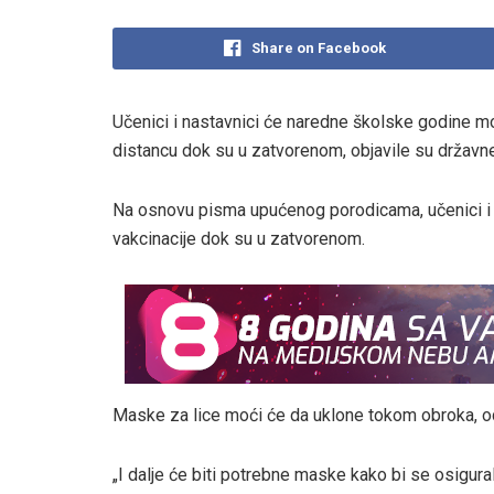
Share on Facebook
Učenici i nastavnici će naredne školske godine mo
distancu dok su u zatvorenom, objavile su državne 
Na osnovu pisma upućenog porodicama, učenici i
vakcinacije dok su u zatvorenom.
Maske za lice moći će da uklone tokom obroka, od
„I dalje će biti potrebne maske kako bi se osigur