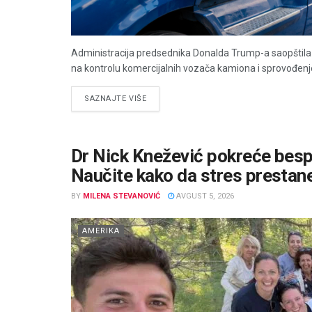
Administracija predsednika Donalda Trump-a saopštila 
na kontrolu komercijalnih vozača kamiona i sprovođenje
DETAILS
SAZNAJTE VIŠE
Dr Nick Knežević pokreće bespl
Naučite kako da stres prestan
BY
MILENA STEVANOVIĆ
AVGUST 5, 2026
AMERIKA