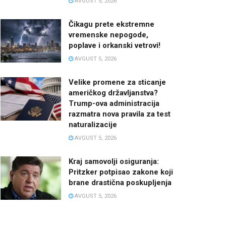
AVGUST 5, 2026
Čikagu prete ekstremne
vremenske nepogode,
poplave i orkanski vetrovi!
AVGUST 5, 2026
Velike promene za sticanje
američkog državljanstva?
Trump-ova administracija
razmatra nova pravila za test
naturalizacije
AVGUST 5, 2026
Kraj samovolji osiguranja:
Pritzker potpisao zakone koji
brane drastična poskupljenja
AVGUST 5, 2026