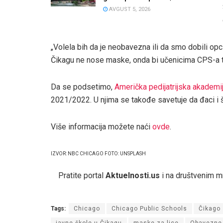
AVGUST 5, 2026
„Volela bih da je neobavezna ili da smo dobili opci
Čikagu ne nose maske, onda bi učenicima CPS-a tr
Da se podsetimo,
Američka pedijatrijska akademi
2021/2022. U njima se takođe savetuje da đaci i
Više informacija možete naći
ovde
.
IZVOR: NBC CHICAGO FOTO: UNSPLASH
Pratite portal
Aktuelnosti.us
i na društvenim 
Tags:
Chicago
Chicago Public Schools
Čikago
javne škole u Čikagu
maske za lice
Obavezne