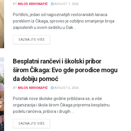
BY
MILOS KRIVOKAPIĆ
AVGUST 7, 2026
Portillo’s, jedan od najpoznatijih restoranskih lanaca
poreklom iz Čikaga, sproveo je ozbiljno smanjenje broja
zaposlenih u svom sedištu u Oak ...
DETAILS
SAZNAJTE VIŠE
Besplatni rančevi i školski pribor
širom Čikaga: Evo gde porodice mogu
da dobiju pomoć
BY
MILOS KRIVOKAPIĆ
AVGUST 6, 2026
Početak nove školske godine približava se, a više
organizacija i škola širom Čikaga priprema besplatnu
podelu rančeva, pribora i drugih ...
DETAILS
SAZNAJTE VIŠE