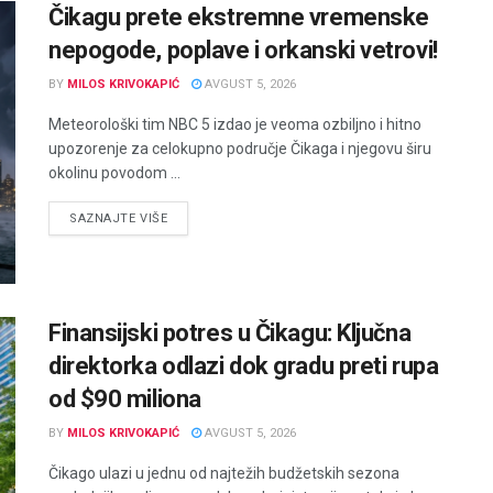
Čikagu prete ekstremne vremenske
nepogode, poplave i orkanski vetrovi!
BY
MILOS KRIVOKAPIĆ
AVGUST 5, 2026
Meteorološki tim NBC 5 izdao je veoma ozbiljno i hitno
upozorenje za celokupno područje Čikaga i njegovu širu
okolinu povodom ...
DETAILS
SAZNAJTE VIŠE
Finansijski potres u Čikagu: Ključna
direktorka odlazi dok gradu preti rupa
od $90 miliona
BY
MILOS KRIVOKAPIĆ
AVGUST 5, 2026
Čikago ulazi u jednu od najtežih budžetskih sezona