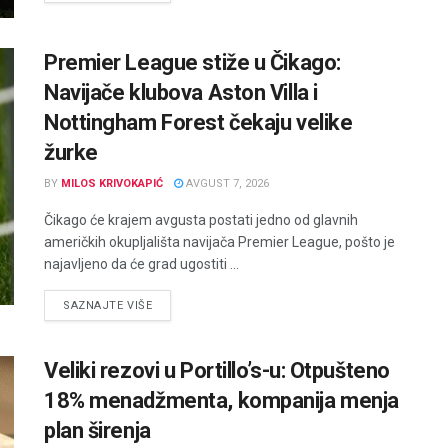
Premier League stiže u Čikago:
Navijače klubova Aston Villa i
Nottingham Forest čekaju velike
žurke
BY
MILOS KRIVOKAPIĆ
AVGUST 7, 2026
Čikago će krajem avgusta postati jedno od glavnih
američkih okupljališta navijača Premier League, pošto je
najavljeno da će grad ugostiti ...
DETAILS
SAZNAJTE VIŠE
Veliki rezovi u Portillo’s-u: Otpušteno
18% menadžmenta, kompanija menja
plan širenja