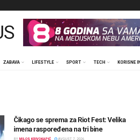
ZABAVA
LIFESTYLE
SPORT
TECH
KORISNE 
Čikago se sprema za Riot Fest: Velika
imena raspoređena na tri bine
BY
MILOS KRIVOKAPIĆ
AVGUST 7, 2026