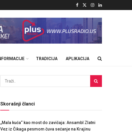
INFORMACIJE
TRADICIJA
APLIKACIJA
Skorašnji članci
„Mala kuća“ kao most do zavičaja: Ansambl Zlatni
Vez iz Čikaga pesmom čuva sećanje na Krajinu