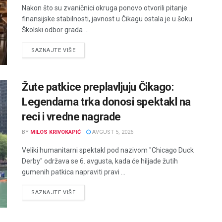
Nakon što su zvaničnici okruga ponovo otvorili pitanje
finansijske stabilnosti, javnost u Čikagu ostala je u šoku.
Školski odbor grada ...
DETAILS
SAZNAJTE VIŠE
Žute patkice preplavljuju Čikago:
Legendarna trka donosi spektakl na
reci i vredne nagrade
BY
MILOS KRIVOKAPIĆ
AVGUST 5, 2026
Veliki humanitarni spektakl pod nazivom "Chicago Duck
Derby" održava se 6. avgusta, kada će hiljade žutih
gumenih patkica napraviti pravi ...
DETAILS
SAZNAJTE VIŠE