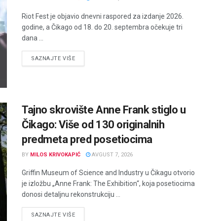
Riot Fest je objavio dnevni raspored za izdanje 2026.
godine, a Čikago od 18. do 20. septembra očekuje tri
dana ...
DETAILS
SAZNAJTE VIŠE
Tajno skrovište Anne Frank stiglo u
Čikago: Više od 130 originalnih
predmeta pred posetiocima
BY
MILOS KRIVOKAPIĆ
AVGUST 7, 2026
Griffin Museum of Science and Industry u Čikagu otvorio
je izložbu „Anne Frank: The Exhibition“, koja posetiocima
donosi detaljnu rekonstrukciju ...
DETAILS
SAZNAJTE VIŠE