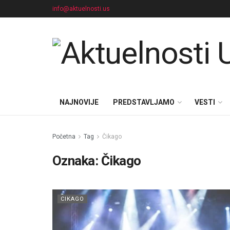
info@aktuelnosti.us
NAJNOVIJE
PREDSTAVLJAMO
VESTI
Početna
Tag
Čikago
Oznaka:
Čikago
CIKAGO