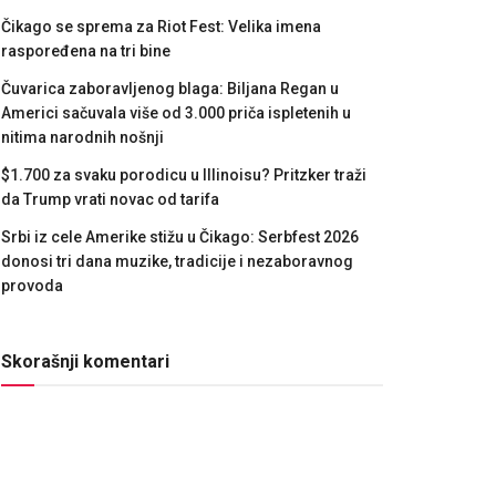
Čikago se sprema za Riot Fest: Velika imena
raspoređena na tri bine
Čuvarica zaboravljenog blaga: Biljana Regan u
Americi sačuvala više od 3.000 priča ispletenih u
nitima narodnih nošnji
$1.700 za svaku porodicu u Illinoisu? Pritzker traži
da Trump vrati novac od tarifa
Srbi iz cele Amerike stižu u Čikago: Serbfest 2026
donosi tri dana muzike, tradicije i nezaboravnog
provoda
Skorašnji komentari