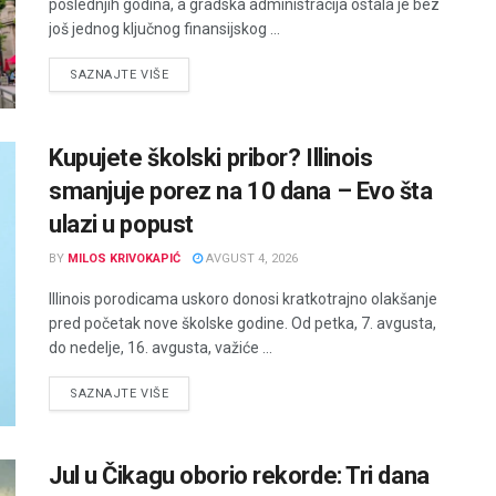
poslednjih godina, a gradska administracija ostala je bez
još jednog ključnog finansijskog ...
DETAILS
SAZNAJTE VIŠE
Kupujete školski pribor? Illinois
smanjuje porez na 10 dana – Evo šta
ulazi u popust
BY
MILOS KRIVOKAPIĆ
AVGUST 4, 2026
Illinois porodicama uskoro donosi kratkotrajno olakšanje
pred početak nove školske godine. Od petka, 7. avgusta,
do nedelje, 16. avgusta, važiće ...
DETAILS
SAZNAJTE VIŠE
Jul u Čikagu oborio rekorde: Tri dana