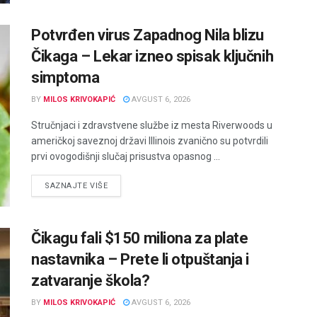
Potvrđen virus Zapadnog Nila blizu
Čikaga – Lekar izneo spisak ključnih
simptoma
BY
MILOS KRIVOKAPIĆ
AVGUST 6, 2026
Stručnjaci i zdravstvene službe iz mesta Riverwoods u
američkoj saveznoj državi Illinois zvanično su potvrdili
prvi ovogodišnji slučaj prisustva opasnog ...
DETAILS
SAZNAJTE VIŠE
Čikagu fali $150 miliona za plate
nastavnika – Prete li otpuštanja i
zatvaranje škola?
BY
MILOS KRIVOKAPIĆ
AVGUST 6, 2026