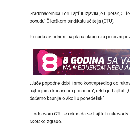
Gradonačelnica Lori Lajtfut izjavila je u petak, 5.
ponudu’ Čikaškom sindikatu učitelja (CTU).
Ponuda se odnosi na plana okruga za ponovni pov
„Juče popodne dobili smo kontrapredlog od rukov
najboljom i konačnom ponudom“, rekla je Lajtfut.
daćemo kasnije o školi u ponedeljak.“
U odgovoru CTU je rekao da se Lajtfut i rukovods
školske zgrade.