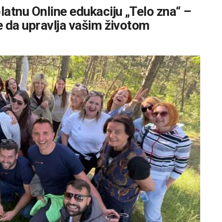
atnu Online edukaciju „Telo zna“ –
e da upravlja vašim životom