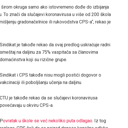
e širom okruga samo ako istovremeno dođe do izbijanja
u. To znači da slučajevi koronavirusa u više od 200 škola
mišljenju gradonačelnice ili rukovodstva CPS-a“, rekao je
Sindikat je takođe rekao da ovaj predlog uskraćuje radni
smeštaj na daljinu za 75% vaspitača sa članovima
domaćinstva koji su rizične grupe.
Sindikat i CPS takođe nisu mogli postići dogovor o
vakcinaciji ili poboljšanju učenja na daljinu.
CTU je takođe rekao da se slučajevi koronavirusa
povećavaju u okviru CPS-a.
P
ovratak u škole se već nekoliko puta odlagao
. Iz tog