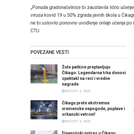
„Ponuda gradonačelnice bi zaustavila lično učenj
virusa kovid 19 u 50% zgrada javnih škola u Čikag
ne bi uslovilo ponovno uvođenje onlajn učenja po 
CTU.
POVEZANE VESTI
Žute patkice preplavljuju
Čikago: Legendarna trka donosi
spektakl na reci i vredne
nagrade
AVGUST 5, 2026
Čikagu prete ekstremne
vremenske nepogode, poplave i
orkanski vetrovi!
AVGUST 5, 2026
Finansijski potres u Čikagu: