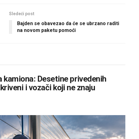
Sledeći post
Bajden se obavezao da će se ubrzano raditi
na novom paketu pomoći
 kamiona: Desetine privedenih
riveni i vozači koji ne znaju