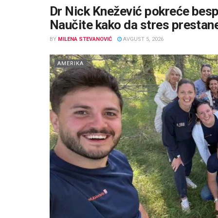
Dr Nick Knežević pokreće bespl
Naučite kako da stres prestan
BY
MILENA STEVANOVIĆ
AVGUST 5, 2026
AMERIKA