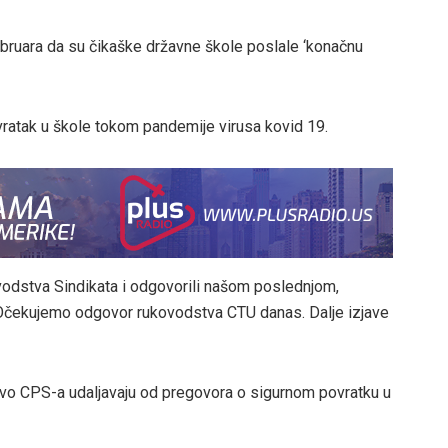
 februara da su čikaške državne škole poslale ‘konačnu
ratak u škole tokom pandemije virusa kovid 19.
odstva Sindikata i odgovorili našom poslednjom,
 „Očekujemo odgovor rukovodstva CTU danas. Dalje izjave
tvo CPS-a udaljavaju od pregovora o sigurnom povratku u