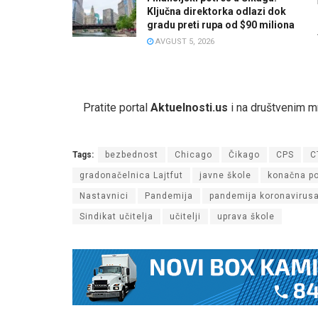
Ključna direktorka odlazi dok
gradu preti rupa od $90 miliona
AVGUST 5, 2026
Pratite portal
Aktuelnosti.us
i na društvenim 
Tags:
bezbednost
Chicago
Čikago
CPS
C
gradonačelnica Lajtfut
javne škole
konačna p
Nastavnici
Pandemija
pandemija koronavirus
Sindikat učitelja
učitelji
uprava škole