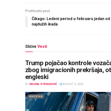
Prethodni post
Čikago: Ledeni period u februaru jedan od
najdužih ikada
Slične
Vesti
Trump pojačao kontrole vozača
zbog imigracionih prekršaja, otk
engleski
BY
MILENA STEVANOVIĆ
AVGUST 5, 2026
AMERIKA