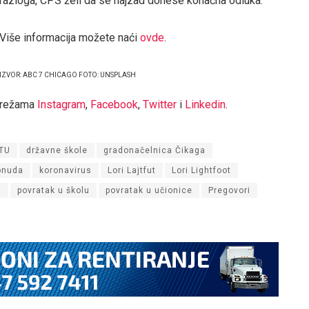
razloga, CPS želi da se najzad donese konačna odluka.
Više informacija možete naći
ovde
.
IZVOR: ABC 7 CHICAGO FOTO: UNSPLASH
mrežama
Instagram
,
Facebook
,
Twitter
i
Linkedin
.
TU
državne škole
gradonačelnica Čikaga
onuda
koronavirus
Lori Lajtfut
Lori Lightfoot
a
povratak u školu
povratak u učionice
Pregovori