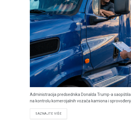
Administracija predsednika Donalda Trump-a saopštila 
na kontrolu komercijalnih vozača kamiona i sprovođenje
DETAILS
SAZNAJTE VIŠE