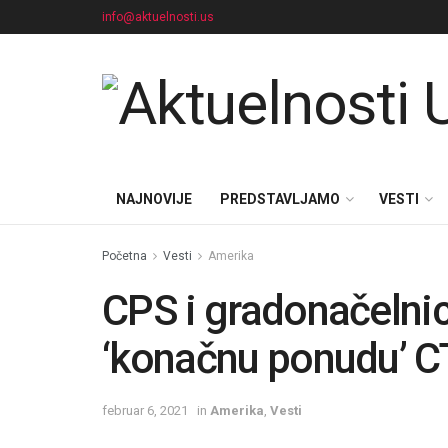
info@aktuelnosti.us
NAJNOVIJE
PREDSTAVLJAMO
VESTI
Početna
Vesti
Amerika
CPS i gradonačelnica
‘konačnu ponudu’ C
februar 6, 2021
in
Amerika
,
Vesti