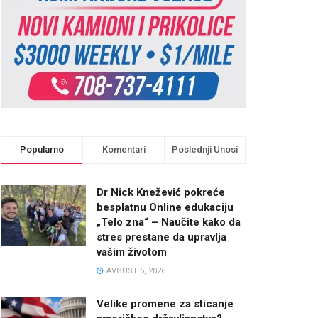
Popularno
Komentari
Poslednji Unosi
Dr Nick Knežević pokreće
besplatnu Online edukaciju
„Telo zna“ – Naučite kako da
stres prestane da upravlja
vašim životom
AVGUST 5, 2026
Velike promene za sticanje