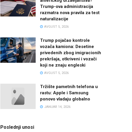
američkog državljanstva?
Trump-ova administracija
razmatra nova pravila za test
naturalizacije
AVGUST 5, 2026
Trump pojačao kontrole
vozača kamiona: Desetine
privedenih zbog imigracionih
prekršaja, otkriveni i vozači
koji ne znaju engleski
AVGUST 5, 2026
Tržište pametnih telefona u
rastu: Apple i Samsung
ponovo vladaju globalno
JANUAR 14, 2026
Poslednji unosi