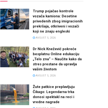
Trump pojačao kontrole
vozača kamiona: Desetine
privedenih zbog imigracionih
prekršaja, otkriveni i vozači
koji ne znaju engleski
AVGUST 5, 2026
Dr Nick Knežević pokreće
besplatnu Online edukaciju
„Telo zna“ – Naučite kako da
stres prestane da upravlja
vašim životom
AVGUST 5, 2026
Žute patkice preplavljuju
Čikago: Legendarna trka
donosi spektakl na reci i
vredne nagrade