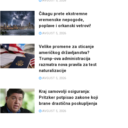
AVGUST 5, 2026
Čikagu prete ekstremne
vremenske nepogode,
poplave i orkanski vetrovi!
AVGUST 5, 2026
Velike promene za sticanje
američkog državljanstva?
Trump-ova administracija
razmatra nova pravila za test
naturalizacije
AVGUST 5, 2026
Kraj samovolji osiguranja:
Pritzker potpisao zakone koji
brane drastična poskupljenja
AVGUST 5, 2026