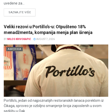
uvedene za...
DETAILS
SAZNAJTE VIŠE
Veliki rezovi u Portillo’s-u: Otpušteno 18%
menadžmenta, kompanija menja plan širenja
BY
MILOS KRIVOKAPIĆ
AVGUST 7, 2026
AMERIKA
Portillo’s, jedan od najpoznatijih restoranskih lanaca poreklom iz
Čikaga, sproveo je ozbiljno smanjenje broja zaposlenih u svom
sedištu u Oak...