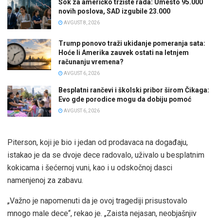
Šok za američko tržište rada: Umesto 95.000
novih poslova, SAD izgubile 23.000
AVGUST 8, 2026
Trump ponovo traži ukidanje pomeranja sata:
Hoće li Amerika zauvek ostati na letnjem
računanju vremena?
AVGUST 6, 2026
Besplatni rančevi i školski pribor širom Čikaga:
Evo gde porodice mogu da dobiju pomoć
AVGUST 6, 2026
Piterson, koji je bio i jedan od prodavaca na događaju,
istakao je da se dvoje dece radovalo, uživalo u besplatnim
kokicama i šećernoj vuni, kao i u odskočnoj dasci
namenjenoj za zabavu.
„Važno je napomenuti da je ovoj tragediji prisustovalo
mnogo male dece“, rekao je. „Zaista nejasan, neobjašnjiv