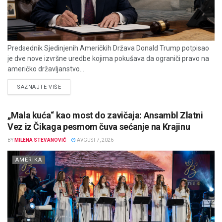
Predsednik Sjedinjenih Američkih Država Donald Trump potpisao
je dve nove izvršne uredbe kojima pokušava da ograniči pravo na
američko državljanstvo...
DETAILS
SAZNAJTE VIŠE
„Mala kuća“ kao most do zavičaja: Ansambl Zlatni
Vez iz Čikaga pesmom čuva sećanje na Krajinu
BY
MILENA STEVANOVIĆ
AVGUST 7, 2026
AMERIKA