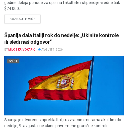
godine dobija ponude za upis na fakultete i stipendije vredne čak
$24.000, i...
DETAILS
SAZNAJTE VIŠE
Španija dala Italiji rok do nedelje: „Ukinite kontrole
ili sledi naš odgovor“
BY
MILOS KRIVOKAPIĆ
AVGUST 7, 2026
SVET
Španija je otvoreno zapretila Italiji uzvratnim merama ako Rim do
nedelje, 9. avgusta, ne ukine privremene granične kontrole