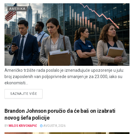
AMERIKA
Američko tržište rada poslalo je iznenađujuće upozorenje u julu:
broj zaposlenih van poljoprivrede smanjen je za 23.000, iako su
ekonomisti...
DETAILS
SAZNAJTE VIŠE
Brandon Johnson poručio da će baš on izabrati
novog šefa policije
BY
MILOS KRIVOKAPIĆ
AVGUST 8, 2026