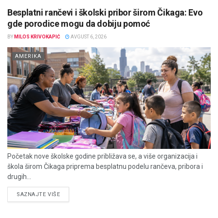
Besplatni rančevi i školski pribor širom Čikaga: Evo
gde porodice mogu da dobiju pomoć
BY
MILOS KRIVOKAPIĆ
AVGUST 6, 2026
AMERIKA
Početak nove školske godine približava se, a više organizacija i
škola širom Čikaga priprema besplatnu podelu rančeva, pribora i
drugih...
DETAILS
SAZNAJTE VIŠE