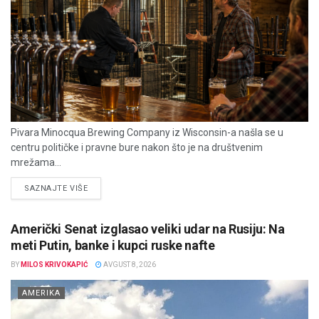
Pivara Minocqua Brewing Company iz Wisconsin-a našla se u
centru političke i pravne bure nakon što je na društvenim
mrežama...
DETAILS
SAZNAJTE VIŠE
Američki Senat izglasao veliki udar na Rusiju: Na
meti Putin, banke i kupci ruske nafte
BY
MILOS KRIVOKAPIĆ
AVGUST 8, 2026
AMERIKA