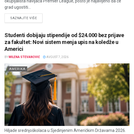
okupljališta navijača Premier League, pošto je najavljeno da će
grad ugostiti...
DETAILS
SAZNAJTE VIŠE
Studenti dobijaju stipendije od $24.000 bez prijave
za fakultet: Novi sistem menja upis na koledže u
Americi
BY
MILENA STEVANOVIĆ
AVGUST 7, 2026
AMERIKA
Hiljade srednjoškolaca u Sjedinjenim Američkim Državama 2026.