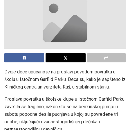
Dvoje dece upucano je na proslavi povodom povratka u
školu u Istočnom Garfild Parku. Deca su, kako je sapšteno iz
Kliničkog centra univerziteta Raš, u stabilnom stanju.
Proslava povratka u školske klupe u Istočnom Garfild Parku
završila se tragično, nakon što se na benzinskoj pumpi u
subotu popodne desila pucnjava u kojoj su povređene tri
osobe, uključujući dvanaestogodišnjeg dečaka i
petnaestogodišnju devojčicu.