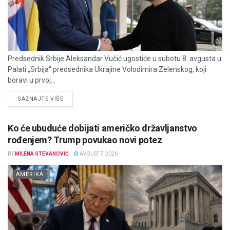
Predsednik Srbije Aleksandar Vučić ugostiće u subotu 8. avgusta u
Palati „Srbija“ predsednika Ukrajine Volodimira Zelenskog, koji
boravi u prvoj...
DETAILS
SAZNAJTE VIŠE
Ko će ubuduće dobijati američko državljanstvo
rođenjem? Trump povukao novi potez
BY
MILENA STEVANOVIĆ
AVGUST 7, 2026
AMERIKA