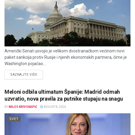
Američki Senat usvojio je velikom dvostranačkom većinom novi
paket sankcija protiv Rusije i njenih ekonomskih partnera, čime je
Washington pojačao...
DETAILS
SAZNAJTE VIŠE
Meloni odbila ultimatum Španije: Madrid odmah
uzvratio, nova pravila za putnike stupaju na snagu
BY
MILOS KRIVOKAPIĆ
AVGUST 8, 2026
SVET