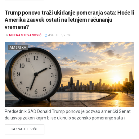
Trump ponovo traži ukidanje pomeranja sata: Hoće li
Amerika zauvek ostati na letnjem računanju
vremena?
BY
MILENA STEVANOVIĆ
AVGUST 6, 2026
AMERIKA
Predsednik SAD Donald Trump ponovo je pozvao američki Senat
da usvoji zakon kojim bi se ukinulo sezonsko pomeranje sata i...
DETAILS
SAZNAJTE VIŠE