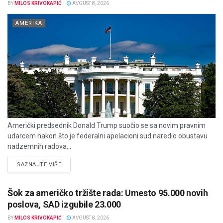
BY
MILOS KRIVOKAPIĆ
AVGUST 8, 2026
AMERIKA
Američki predsednik Donald Trump suočio se sa novim pravnim
udarcem nakon što je federalni apelacioni sud naredio obustavu
nadzemnih radova...
DETAILS
SAZNAJTE VIŠE
Šok za američko tržište rada: Umesto 95.000 novih
poslova, SAD izgubile 23.000
BY
MILOS KRIVOKAPIĆ
AVGUST 8, 2026