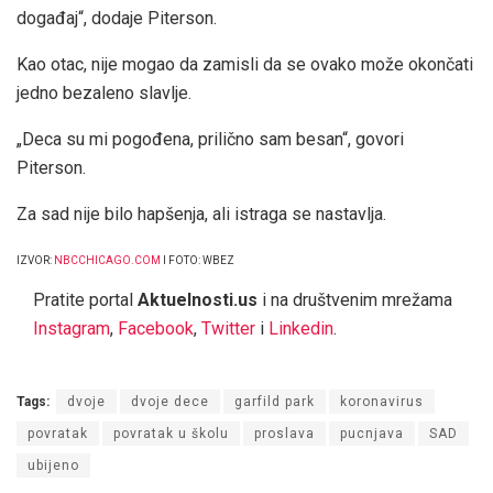
događaj“, dodaje Piterson.
Kao otac, nije mogao da zamisli da se ovako može okončati
jedno bezaleno slavlje.
„Deca su mi pogođena, prilično sam besan“, govori
Piterson.
Za sad nije bilo hapšenja, ali istraga se nastavlja.
IZVOR:
NBCCHICAGO.COM
I FOTO: WBEZ
Pratite portal
Aktuelnosti.us
i na društvenim mrežama
Instagram
,
Facebook
,
Twitter
i
Linkedin
.
Tags:
dvoje
dvoje dece
garfild park
koronavirus
povratak
povratak u školu
proslava
pucnjava
SAD
ubijeno