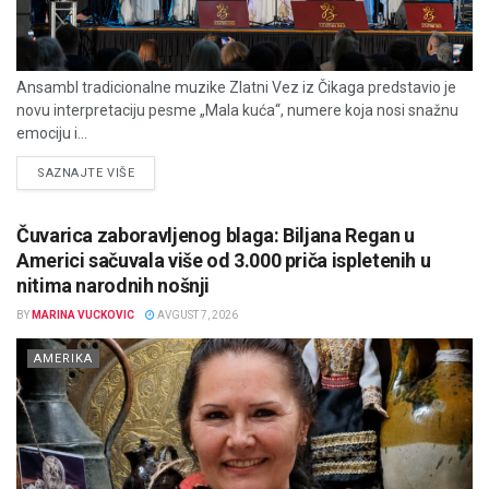
Ansambl tradicionalne muzike Zlatni Vez iz Čikaga predstavio je
novu interpretaciju pesme „Mala kuća“, numere koja nosi snažnu
emociju i...
DETAILS
SAZNAJTE VIŠE
Čuvarica zaboravljenog blaga: Biljana Regan u
Americi sačuvala više od 3.000 priča ispletenih u
nitima narodnih nošnji
BY
MARINA VUCKOVIC
AVGUST 7, 2026
AMERIKA