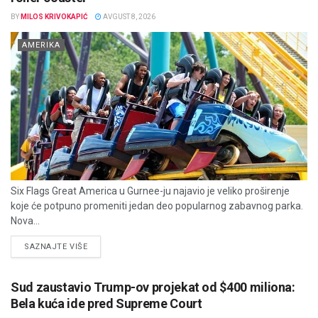
BY
MILOS KRIVOKAPIĆ
AVGUST 8, 2026
AMERIKA
Six Flags Great America u Gurnee-ju najavio je veliko proširenje
koje će potpuno promeniti jedan deo popularnog zabavnog parka.
Nova...
DETAILS
SAZNAJTE VIŠE
Sud zaustavio Trump-ov projekat od $400 miliona:
Bela kuća ide pred Supreme Court