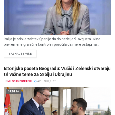
Italija je odbila zahtev Španije da do nedelje 9. avgusta ukine
privremene granične kontrole i poručila da mere ostaju na...
DETAILS
SAZNAJTE VIŠE
Istorijska poseta Beogradu: Vučić i Zelenski otvaraju
tri važne teme za Srbiju i Ukrajinu
BY
MILOS KRIVOKAPIĆ
AVGUST 8, 2026
SRBIJA