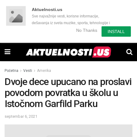
Aktuelnosti.us
Sve najvažnije vesti, korisne informacije,
dešavanja iz sveta muzike, sporta, tehnologije i
još mnogo toga zanimljivog.
No Thanks
INSTALL
Početna
Vesti
Amerika
Dvoje dece upucano na proslavi
povodom povratka u školu u
Istočnom Garfild Parku
septembar 6, 2021