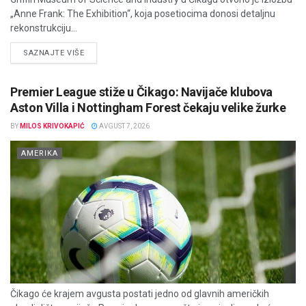
„Anne Frank: The Exhibition“, koja posetiocima donosi detaljnu
rekonstrukciju...
DETAILS
SAZNAJTE VIŠE
Premier League stiže u Čikago: Navijače klubova
Aston Villa i Nottingham Forest čekaju velike žurke
BY
MILOS KRIVOKAPIĆ
AVGUST 7, 2026
AMERIKA
Čikago će krajem avgusta postati jedno od glavnih američkih