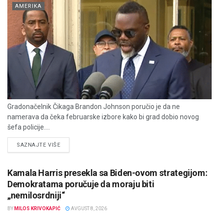
AMERIKA
Gradonačelnik Čikaga Brandon Johnson poručio je da ne
namerava da čeka februarske izbore kako bi grad dobio novog
šefa policije....
DETAILS
SAZNAJTE VIŠE
Kamala Harris presekla sa Biden-ovom strategijom:
Demokratama poručuje da moraju biti
„nemilosrdniji“
BY
MILOS KRIVOKAPIĆ
AVGUST 8, 2026