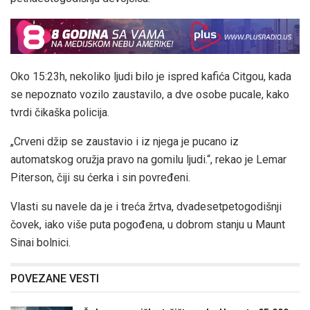
Oko 15:23h, nekoliko ljudi bilo je ispred kafića Citgou, kada
se nepoznato vozilo zaustavilo, a dve osobe pucale, kako
tvrdi čikaška policija.
„Crveni džip se zaustavio i iz njega je pucano iz
automatskog oružja pravo na gomilu ljudi.“, rekao je Lemar
Piterson, čiji su ćerka i sin povređeni.
Vlasti su navele da je i treća žrtva, dvadesetpetogodišnji
čovek, iako više puta pogođena, u dobrom stanju u Maunt
Sinai bolnici.
POVEZANE VESTI