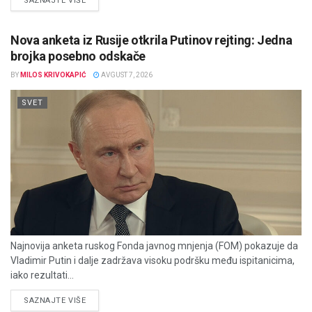
SAZNAJTE VIŠE
Nova anketa iz Rusije otkrila Putinov rejting: Jedna
brojka posebno odskače
BY
MILOS KRIVOKAPIĆ
AVGUST 7, 2026
SVET
Najnovija anketa ruskog Fonda javnog mnjenja (FOM) pokazuje da
Vladimir Putin i dalje zadržava visoku podršku među ispitanicima,
iako rezultati...
DETAILS
SAZNAJTE VIŠE