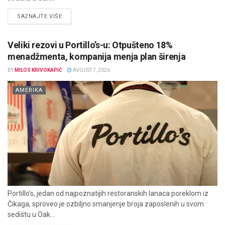
DETAILS
SAZNAJTE VIŠE
Veliki rezovi u Portillo’s-u: Otpušteno 18%
menadžmenta, kompanija menja plan širenja
BY
MILOS KRIVOKAPIĆ
AVGUST 7, 2026
AMERIKA
Portillo’s, jedan od najpoznatijih restoranskih lanaca poreklom iz
Čikaga, sproveo je ozbiljno smanjenje broja zaposlenih u svom
sedištu u Oak...