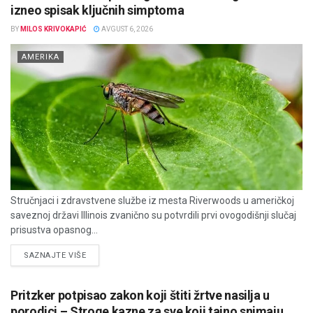
izneo spisak ključnih simptoma
BY
MILOS KRIVOKAPIĆ
AVGUST 6, 2026
AMERIKA
Stručnjaci i zdravstvene službe iz mesta Riverwoods u američkoj
saveznoj državi Illinois zvanično su potvrdili prvi ovogodišnji slučaj
prisustva opasnog...
DETAILS
SAZNAJTE VIŠE
Pritzker potpisao zakon koji štiti žrtve nasilja u
porodici – Stroge kazne za sve koji tajno snimaju