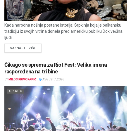
Kada narodna nošnja postane istorija: Srpkinja koja je balkansku
tradiciju iz svojih vitrina donela pred američku publiku Dok većina
ljudi...
DETAILS
SAZNAJTE VIŠE
Čikago se sprema za Riot Fest: Velika imena
raspoređena na tri bine
BY
MILOS KRIVOKAPIĆ
AVGUST 7, 2026
CIKAGO