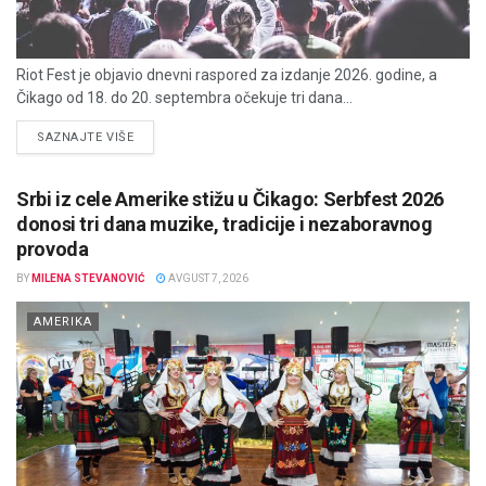
Riot Fest je objavio dnevni raspored za izdanje 2026. godine, a
Čikago od 18. do 20. septembra očekuje tri dana...
DETAILS
SAZNAJTE VIŠE
Srbi iz cele Amerike stižu u Čikago: Serbfest 2026
donosi tri dana muzike, tradicije i nezaboravnog
provoda
BY
MILENA STEVANOVIĆ
AVGUST 7, 2026
AMERIKA