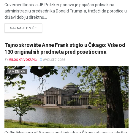
Guverner Illinois-a JB Pritzker ponovo je pojačao pritisak na
administraciju predsednika Donald Trump-a, tražeći da porodice u
državi dobiju direktnu...
DETAILS
SAZNAJTE VIŠE
Tajno skrovište Anne Frank stiglo u Čikago: Više od
130 originalnih predmeta pred posetiocima
BY
MILOS KRIVOKAPIĆ
AVGUST 7, 2026
AMERIKA
Griffin Museum of Science and Industry u Čikagu otvorio je izložbu