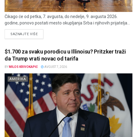
Čikago će od petka, 7. avgusta, do nedelje, 9. avgusta 2026.
godine, ponovo postati mesto okupljanja Srba i njihovih prijatelja...
DETAILS
SAZNAJTE VIŠE
$1.700 za svaku porodicu u Illinoisu? Pritzker traži
da Trump vrati novac od tarifa
BY
MILOS KRIVOKAPIĆ
AVGUST 7, 2026
AMERIKA