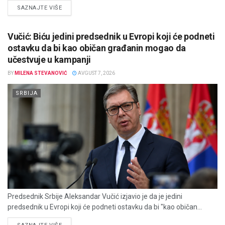
DETAILS
SAZNAJTE VIŠE
Vučić: Biću jedini predsednik u Evropi koji će podneti
ostavku da bi kao običan građanin mogao da
učestvuje u kampanji
BY
MILENA STEVANOVIĆ
AVGUST 7, 2026
SRBIJA
Predsednik Srbije Aleksandar Vučić izjavio je da je jedini
predsednik u Evropi koji će podneti ostavku da bi "kao običan...
DETAILS