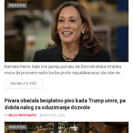
AMERIKA
Kamala Harris šalje sve jasniju poruku da Demokratska stranka
mora da promeni način borbe protiv republikanaca i da više ne...
DETAILS
SAZNAJTE VIŠE
Pivara obećala besplatno pivo kada Trump umre, pa
dobila nalog za oduzimanje dozvole
BY
MILOS KRIVOKAPIĆ
AVGUST 8, 2026
AMERIKA