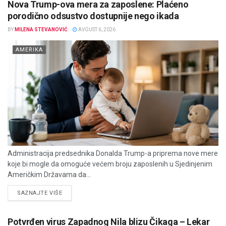
Nova Trump-ova mera za zaposlene: Plaćeno
porodično odsustvo dostupnije nego ikada
BY
MILENA STEVANOVIĆ
AVGUST 6, 2026
AMERIKA
Administracija predsednika Donalda Trump-a priprema nove mere
koje bi mogle da omoguće većem broju zaposlenih u Sjedinjenim
Američkim Državama da...
DETAILS
SAZNAJTE VIŠE
Potvrđen virus Zapadnog Nila blizu Čikaga – Lekar