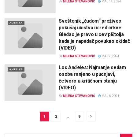
BY
MILENA STEVANOVIĆ
MAJ 14, 2024
Sveštenik „čudom“ preživeo
AMERIKA
pokušaj ubistva usred crkve:
Gledao je pravo u cev pištolja
kada je napadač povukao okidač
(VIDEO)
BY
MILENA STEVANOVIĆ
MAJ 7, 2024
Los Anđeles: Najmanje sedam
AMERIKA
osoba ranjeno u pucnjavi,
četvoro u kritičnom stanju
(VIDEO)
BY
MILENA STEVANOVIĆ
MAJ 6, 2024
1
2
…
9