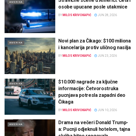
Stravične scene u Americi: Četiri
AMERIKA
osobe upucane posle utakmice
BY
MILOS KRIVOKAPIĆ
JUN 28, 2026
Novi plan za Čikago: $100 miliona
AMERIKA
i kancelarija protiv uličnog nasilja
BY
MILOS KRIVOKAPIĆ
JUN 23, 2026
$10.000 nagrade za ključne
AMERIKA
informacije: Četvorostruka
pucnjava potresla zapadni deo
Čikaga
BY
MILOS KRIVOKAPIĆ
JUN 10, 2026
Drama na večeri Donald Trump-
AMERIKA
a: Pucnji odjeknuli hotelom, tajna
služba hitno reagovala