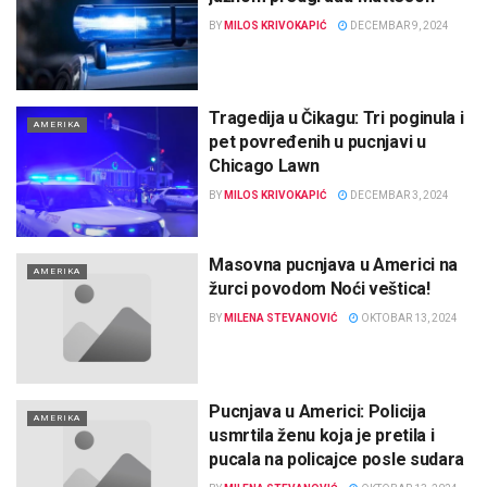
BY
MILOS KRIVOKAPIĆ
DECEMBAR 9, 2024
Tragedija u Čikagu: Tri poginula i
AMERIKA
pet povređenih u pucnjavi u
Chicago Lawn
BY
MILOS KRIVOKAPIĆ
DECEMBAR 3, 2024
Masovna pucnjava u Americi na
AMERIKA
žurci povodom Noći veštica!
BY
MILENA STEVANOVIĆ
OKTOBAR 13, 2024
Pucnjava u Americi: Policija
AMERIKA
usmrtila ženu koja je pretila i
pucala na policajce posle sudara