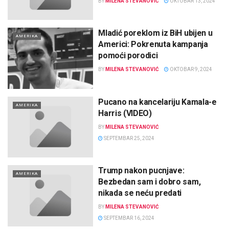
BY
MILENA STEVANOVIĆ
OKTOBAR 13, 2024
Mladić poreklom iz BiH ubijen u
AMERIKA
Americi: Pokrenuta kampanja
pomoći porodici
BY
MILENA STEVANOVIĆ
OKTOBAR 9, 2024
Pucano na kancelariju Kamala-e
AMERIKA
Harris (VIDEO)
BY
MILENA STEVANOVIĆ
SEPTEMBAR 25, 2024
Trump nakon pucnjave:
AMERIKA
Bezbedan sam i dobro sam,
nikada se neću predati
BY
MILENA STEVANOVIĆ
SEPTEMBAR 16, 2024