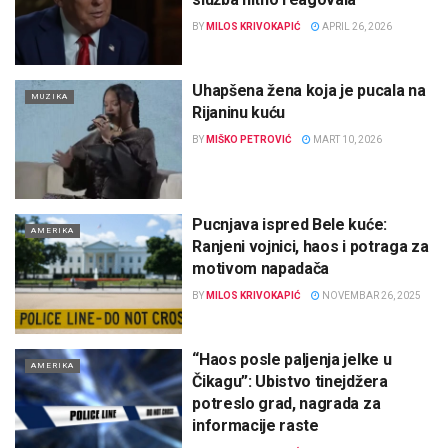
BY
MILOS KRIVOKAPIĆ
APRIL 26, 2026
Uhapšena žena koja je pucala na
MUZIKA
Rijaninu kuću
BY
MIŠKO PETROVIĆ
MART 10, 2026
Pucnjava ispred Bele kuće:
AMERIKA
Ranjeni vojnici, haos i potraga za
motivom napadača
BY
MILOS KRIVOKAPIĆ
NOVEMBAR 26, 2025
“Haos posle paljenja jelke u
AMERIKA
Čikagu”: Ubistvo tinejdžera
potreslo grad, nagrada za
informacije raste