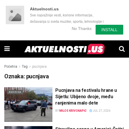
Aktuelnosti.us
Sve najvažnije vesti, korisne informacije,
dešavanja iz sveta muzike, sporta, tehnologije i
još mnogo toga zanimljivog.
No Thanks
INSTALL
Početna
Tag
pucnjava
Oznaka:
pucnjava
Pucnjava na festivalu hrane u
AMERIKA
Sijetlu: Ubijeno dvoje, među
ranjenima malo dete
BY
MILOS KRIVOKAPIĆ
JUL 27, 2026