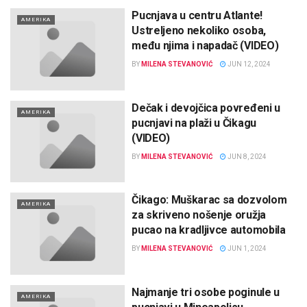
Pucnjava u centru Atlante!
AMERIKA
Ustreljeno nekoliko osoba,
među njima i napadač (VIDEO)
BY
MILENA STEVANOVIĆ
JUN 12, 2024
Dečak i devojčica povređeni u
AMERIKA
pucnjavi na plaži u Čikagu
(VIDEO)
BY
MILENA STEVANOVIĆ
JUN 8, 2024
Čikago: Muškarac sa dozvolom
AMERIKA
za skriveno nošenje oružja
pucao na kradljivce automobila
BY
MILENA STEVANOVIĆ
JUN 1, 2024
Najmanje tri osobe poginule u
AMERIKA