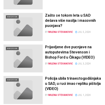
Zašto se tokom leta u SAD
AMERIKA
dešava više nasilja i masovnih
pucnjava?
BY
MILENA STEVANOVIĆ
JUL 5, 2024
Prijavljene dve pucnjave na
AMERIKA
autoputevima Stevenson i
Bishop Ford u Čikagu (VIDEO)
BY
MILENA STEVANOVIĆ
JUL 3, 2024
Policija ubila trinaestogodišnjaka
AMERIKA
u SAD, u ruci imao repliku pištolja
(VIDEO)
BY
MILENA STEVANOVIĆ
JUL 1, 2024