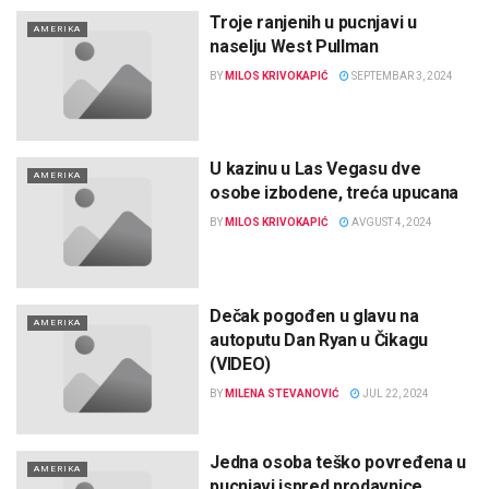
Troje ranjenih u pucnjavi u
AMERIKA
naselju West Pullman
BY
MILOS KRIVOKAPIĆ
SEPTEMBAR 3, 2024
U kazinu u Las Vegasu dve
AMERIKA
osobe izbodene, treća upucana
BY
MILOS KRIVOKAPIĆ
AVGUST 4, 2024
Dečak pogođen u glavu na
AMERIKA
autoputu Dan Ryan u Čikagu
(VIDEO)
BY
MILENA STEVANOVIĆ
JUL 22, 2024
Jedna osoba teško povređena u
AMERIKA
pucnjavi ispred prodavnice