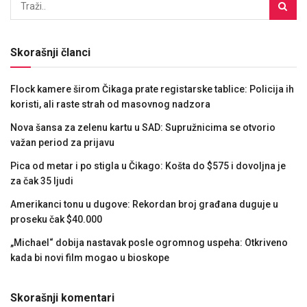
Skorašnji članci
Flock kamere širom Čikaga prate registarske tablice: Policija ih
koristi, ali raste strah od masovnog nadzora
Nova šansa za zelenu kartu u SAD: Supružnicima se otvorio
važan period za prijavu
Pica od metar i po stigla u Čikago: Košta do $575 i dovoljna je
za čak 35 ljudi
Amerikanci tonu u dugove: Rekordan broj građana duguje u
proseku čak $40.000
„Michael“ dobija nastavak posle ogromnog uspeha: Otkriveno
kada bi novi film mogao u bioskope
Skorašnji komentari