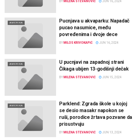
BY
MILENA STEVANOVIĆ
JUN 16, 2024
Pucnjava u akvaparku: Napadač
AMERIKA
pucao nasumice, među
povređenima i dvoje dece
BY
MILOS KRIVOKAPIĆ
JUN 16, 2024
U pucnjavi na zapadnoj strani
AMERIKA
Čikaga ubijen 13-godišnji dečak
BY
MILENA STEVANOVIĆ
JUN 15, 2024
Parklend: Zgrada škole u kojoj
AMERIKA
se desio masakr napokon se
ruši, porodice žrtava pozvane da
prisustvuju
BY
MILENA STEVANOVIĆ
JUN 13, 2024