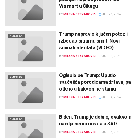
Walmart u Čikagu
BY
MILENA STEVANOVIĆ
JUL 20, 2024
Trump napravio ključan potez i
AMERIKA
izbegao sigurnu smrt; Novi
snimak atentata (VIDEO)
BY
MILENA STEVANOVIĆ
JUL 14, 2024
Oglasio se Trump: Uputio
AMERIKA
saučešća porodicama žrtava, pa
otkrio u kakvom je stanju
BY
MILENA STEVANOVIĆ
JUL 14, 2024
Biden: Trump je dobro, ovakvom
AMERIKA
nasilju nema mesta u SAD
BY
MILENA STEVANOVIĆ
JUL 14, 2024