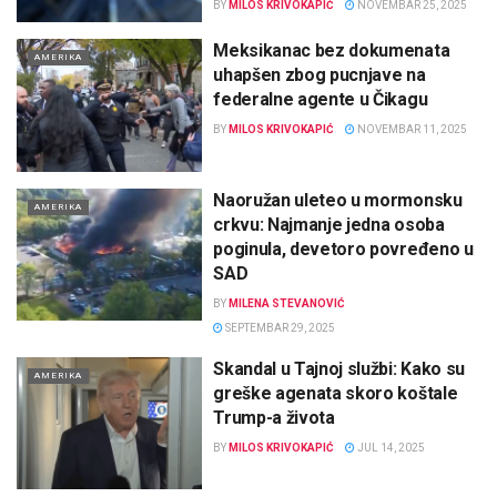
BY
MILOS KRIVOKAPIĆ
NOVEMBAR 25, 2025
Meksikanac bez dokumenata
AMERIKA
uhapšen zbog pucnjave na
federalne agente u Čikagu
BY
MILOS KRIVOKAPIĆ
NOVEMBAR 11, 2025
Naoružan uleteo u mormonsku
AMERIKA
crkvu: Najmanje jedna osoba
poginula, devetoro povređeno u
SAD
BY
MILENA STEVANOVIĆ
SEPTEMBAR 29, 2025
Skandal u Tajnoj službi: Kako su
AMERIKA
greške agenata skoro koštale
Trump-a života
BY
MILOS KRIVOKAPIĆ
JUL 14, 2025