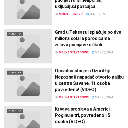
pucnjavi u Mineapolisu,
uključujući policajca
BY
MIŠKO PETROVIĆ
JUN 1, 2024
Grad u Teksasu isplaćuje po dva
AMERIKA
miliona dolara porodicama
žrtava pucnjave u školi
BY
MILENA STEVANOVIĆ
MAJ 23, 2024
Opsadno stanje u Džordžiji:
AMERIKA
Nepoznati napadač otvorio paljbu
u centru Savane, 11 osoba
povređeno! (VIDEO)
BY
MILENA STEVANOVIĆ
MAJ 20, 2024
Krvava proslava u Americi:
AMERIKA
Poginule tri, povređeno 15
osoba (VIDEO)