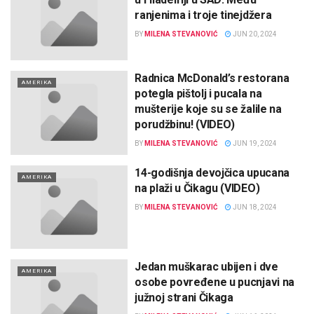
ranjenima i troje tinejdžera
BY
MILENA STEVANOVIĆ
JUN 20, 2024
Radnica McDonald’s restorana
AMERIKA
potegla pištolj i pucala na
mušterije koje su se žalile na
porudžbinu! (VIDEO)
BY
MILENA STEVANOVIĆ
JUN 19, 2024
14-godišnja devojčica upucana
AMERIKA
na plaži u Čikagu (VIDEO)
BY
MILENA STEVANOVIĆ
JUN 18, 2024
Jedan muškarac ubijen i dve
AMERIKA
osobe povređene u pucnjavi na
južnoj strani Čikaga