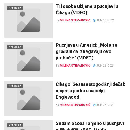
Tri osobe ubijene u pucnjavi u
AMERIKA
Čikagu (VIDEO)
BY
MILENA STEVANOVIĆ
JUN 30, 2024
Pucnjava u Americi: „Mole se
AMERIKA
građani da izbegavaju ovo
područje“ (VIDEO)
BY
MILENA STEVANOVIĆ
JUN 26, 2024
Čikago: Šesnaestogodišnji dečak
AMERIKA
ubijen u parku u naselju
Englewood
BY
MILENA STEVANOVIĆ
JUN 23, 2024
Sedam osoba ranjeno u pucnjavi
AMERIKA
u Filadelfiji u SAD: Među