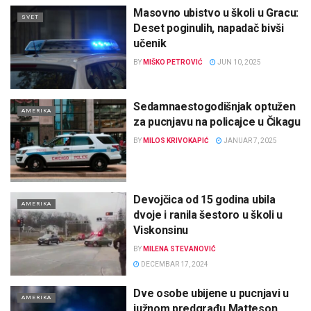
Masovno ubistvo u školi u Gracu:
SVET
Deset poginulih, napadač bivši
učenik
BY
MIŠKO PETROVIĆ
JUN 10, 2025
Sedamnaestogodišnjak optužen
AMERIKA
za pucnjavu na policajce u Čikagu
BY
MILOS KRIVOKAPIĆ
JANUAR 7, 2025
Devojčica od 15 godina ubila
AMERIKA
dvoje i ranila šestoro u školi u
Viskonsinu
BY
MILENA STEVANOVIĆ
DECEMBAR 17, 2024
Dve osobe ubijene u pucnjavi u
AMERIKA
južnom predgrađu Matteson