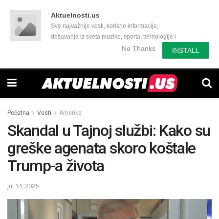
Aktuelnosti.us
Sve najvažnije vesti, korisne informacije,
dešavanja iz sveta muzike, sporta, tehnologije i
još mnogo toga zanimljivog.
No Thanks
INSTALL
Početna
Vesti
Amerika
Skandal u Tajnoj službi: Kako su
greške agenata skoro koštale
Trump-a života
jul 14, 2025