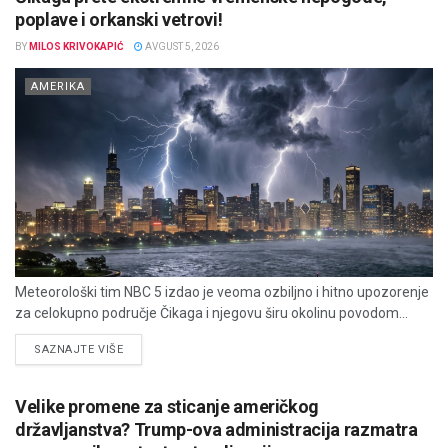
poplave i orkanski vetrovi!
BY
MILOS KRIVOKAPIĆ
AVGUST 5, 2026
AMERIKA
Meteorološki tim NBC 5 izdao je veoma ozbiljno i hitno upozorenje
za celokupno područje Čikaga i njegovu širu okolinu povodom...
DETAILS
SAZNAJTE VIŠE
Velike promene za sticanje američkog
državljanstva? Trump-ova administracija razmatra