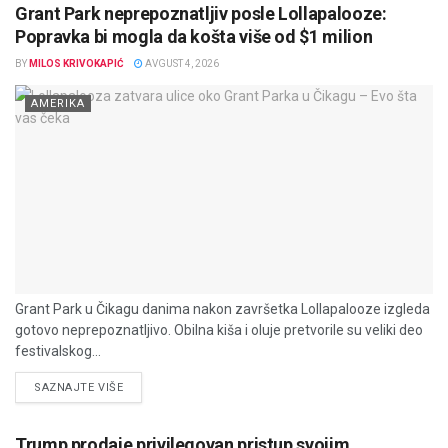
Grant Park neprepoznatljiv posle Lollapalooze:
Popravka bi mogla da košta više od $1 milion
BY
MILOS KRIVOKAPIĆ
AVGUST 4, 2026
AMERIKA
Grant Park u Čikagu danima nakon završetka Lollapalooze izgleda
gotovo neprepoznatljivo. Obilna kiša i oluje pretvorile su veliki deo
festivalskog...
DETAILS
SAZNAJTE VIŠE
Trump prodaje privilegovan pristup svojim