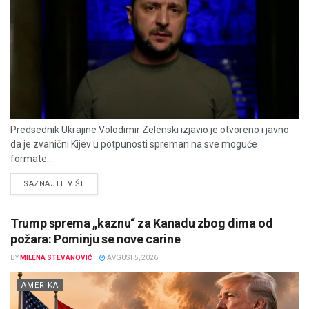
Predsednik Ukrajine Volodimir Zelenski izjavio je otvoreno i javno
da je zvanični Kijev u potpunosti spreman na sve moguće
formate...
DETAILS
SAZNAJTE VIŠE
Trump sprema „kaznu“ za Kanadu zbog dima od
požara: Pominju se nove carine
BY
MILENA STEVANOVIĆ
AVGUST 5, 2026
AMERIKA