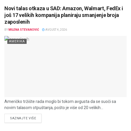
Novi talas otkaza u SAD: Amazon, Walmart, FedEx i
još 17 velikih kompanija planiraju smanjenje broja
zaposlenih
BY
MILENA STEVANOVIĆ
AVGUST 4, 2026
AMERIKA
Američko tržište rada moglo bi tokom avgusta da se suoči sa
novim talasom otpuštanja, pošto je više od 20 velikih...
DETAILS
SAZNAJTE VIŠE