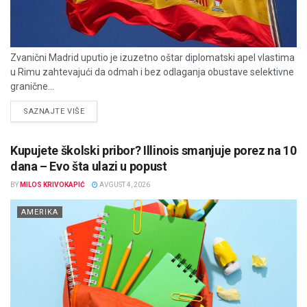
Zvanični Madrid uputio je izuzetno oštar diplomatski apel vlastima
u Rimu zahtevajući da odmah i bez odlaganja obustave selektivne
granične...
DETAILS
SAZNAJTE VIŠE
Kupujete školski pribor? Illinois smanjuje porez na 10
dana – Evo šta ulazi u popust
BY
MILOS KRIVOKAPIĆ
AVGUST 4, 2026
AMERIKA