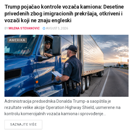
Trump pojačao kontrole vozača kamiona: Desetine
privedenih zbog imigracionih prekršaja, otkriveni i
vozači koji ne znaju engleski
BY
MILENA STEVANOVIĆ
AVGUST 5, 2026
AMERIKA
Administracija predsednika Donalda Trump-a saopštila je
rezultate velike akcije Operation Highway Shield, usmerene na
kontrolu komercijalnih vozača kamiona i sprovođenje...
DETAILS
SAZNAJTE VIŠE