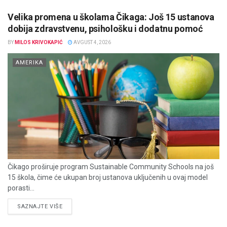
Velika promena u školama Čikaga: Još 15 ustanova
dobija zdravstvenu, psihološku i dodatnu pomoć
BY
MILOS KRIVOKAPIĆ
AVGUST 4, 2026
AMERIKA
Čikago proširuje program Sustainable Community Schools na još
15 škola, čime će ukupan broj ustanova uključenih u ovaj model
porasti...
DETAILS
SAZNAJTE VIŠE