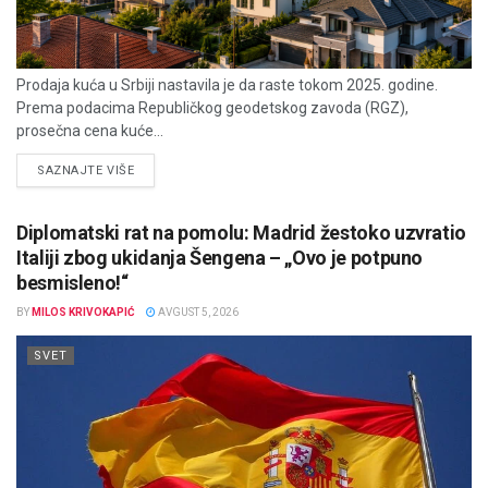
Prodaja kuća u Srbiji nastavila je da raste tokom 2025. godine.
Prema podacima Republičkog geodetskog zavoda (RGZ),
prosečna cena kuće...
DETAILS
SAZNAJTE VIŠE
Diplomatski rat na pomolu: Madrid žestoko uzvratio
Italiji zbog ukidanja Šengena – „Ovo je potpuno
besmisleno!“
BY
MILOS KRIVOKAPIĆ
AVGUST 5, 2026
SVET