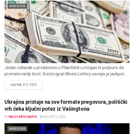
AMERIKA
Jedan odlazak u prodavnicu u Plainfield-u mogao bi potpuno da
promeni nečiji život. Srećni igrač Illinois Lottery osvojio je jackpot...
DETAILS
SAZNAJTE VIŠE
Ukrajina pristaje na sve formate pregovora, politički
vrh čeka ključni potez iz Vašingtona
BY
MILOS KRIVOKAPIĆ
AVGUST 5, 2026
AMERIKA