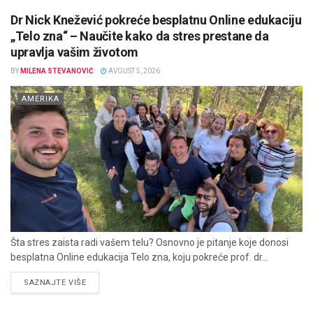
Dr Nick Knežević pokreće besplatnu Online edukaciju
„Telo zna“ – Naučite kako da stres prestane da
upravlja vašim životom
BY
MILENA STEVANOVIĆ
AVGUST 5, 2026
AMERIKA
Šta stres zaista radi vašem telu? Osnovno je pitanje koje donosi
besplatna Online edukacija Telo zna, koju pokreće prof. dr...
DETAILS
SAZNAJTE VIŠE