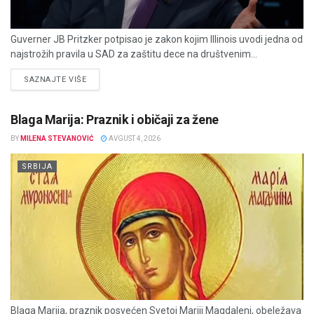
Guverner JB Pritzker potpisao je zakon kojim Illinois uvodi jedna od
najstrožih pravila u SAD za zaštitu dece na društvenim...
DETAILS
SAZNAJTE VIŠE
Blaga Marija: Praznik i običaji za žene
BY
MILENA STEVANOVIĆ
AVGUST 4, 2026
SRBIJA
Blaga Marija, praznik posvećen Svetoj Mariji Magdaleni, obeležava