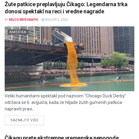
Žute patkice preplavljuju Čikago: Legendarna trka
donosi spektakl na reci i vredne nagrade
BY
MILOS KRIVOKAPIĆ
AVGUST 5, 2026
AMERIKA
Veliki humanitarni spektakl pod nazivom "Chicago Duck Derby"
održava se 6. avgusta, kada će hiljade žutih gumenih patkica
napraviti pravi...
DETAILS
SAZNAJTE VIŠE
Čikagu prete ekstremne vremenske nepogode,