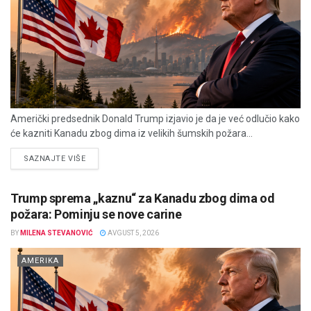
Američki predsednik Donald Trump izjavio je da je već odlučio kako
će kazniti Kanadu zbog dima iz velikih šumskih požara...
DETAILS
SAZNAJTE VIŠE
Trump sprema „kaznu“ za Kanadu zbog dima od
požara: Pominju se nove carine
BY
MILENA STEVANOVIĆ
AVGUST 5, 2026
AMERIKA