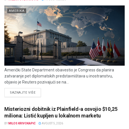
AMERIKA
Američki State Department obavestio je Congress da planira
zatvaranje pet diplomatskih predstavništava u inostranstvu,
objavio je Reuters pozivajući se na...
DETAILS
SAZNAJTE VIŠE
Misteriozni dobitnik iz Plainfield-a osvojio $10,25
miliona: Listić kupljen u lokalnom marketu
BY
MILOS KRIVOKAPIĆ
AVGUST 5, 2026