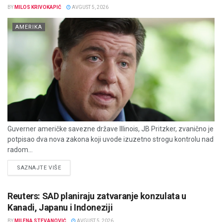
BY
MILOS KRIVOKAPIĆ
AVGUST 5, 2026
AMERIKA
Guverner američke savezne države Illinois, JB Pritzker, zvanično je
potpisao dva nova zakona koji uvode izuzetno strogu kontrolu nad
radom...
DETAILS
SAZNAJTE VIŠE
Reuters: SAD planiraju zatvaranje konzulata u
Kanadi, Japanu i Indoneziji
BY
MILENA STEVANOVIĆ
AVGUST 5, 2026