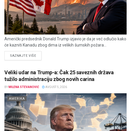
Američki predsednik Donald Trump izjavio je da je već odlučio kako
će kazniti Kanadu zbog dima iz velikih šumskih požara...
DETAILS
SAZNAJTE VIŠE
Veliki udar na Trump-a: Čak 25 saveznih država
tužilo administraciju zbog novih carina
BY
MILENA STEVANOVIĆ
AVGUST 5, 2026
AMERIKA