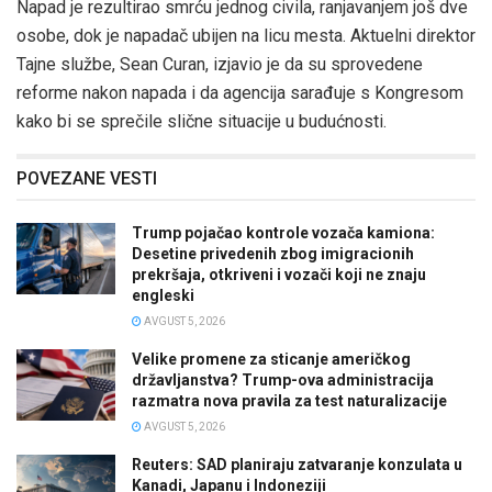
Napad je rezultirao smrću jednog civila, ranjavanjem još dve
osobe, dok je napadač ubijen na licu mesta. Aktuelni direktor
Tajne službe, Sean Curan, izjavio je da su sprovedene
reforme nakon napada i da agencija sarađuje s Kongresom
kako bi se sprečile slične situacije u budućnosti.
POVEZANE VESTI
Trump pojačao kontrole vozača kamiona:
Desetine privedenih zbog imigracionih
prekršaja, otkriveni i vozači koji ne znaju
engleski
AVGUST 5, 2026
Velike promene za sticanje američkog
državljanstva? Trump-ova administracija
razmatra nova pravila za test naturalizacije
AVGUST 5, 2026
Reuters: SAD planiraju zatvaranje konzulata u
Kanadi, Japanu i Indoneziji