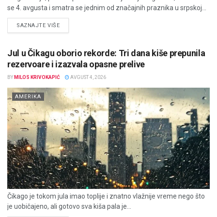
se 4. avgusta i smatra se jednim od značajnih praznika u srpskoj...
DETAILS
SAZNAJTE VIŠE
Jul u Čikagu oborio rekorde: Tri dana kiše prepunila
rezervoare i izazvala opasne prelive
BY
MILOS KRIVOKAPIĆ
AVGUST 4, 2026
AMERIKA
Čikago je tokom jula imao toplije i znatno vlažnije vreme nego što
je uobičajeno, ali gotovo sva kiša pala je...