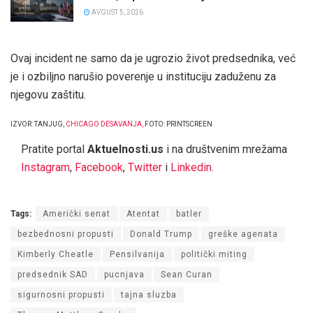
AVGUST 5, 2026
Ovaj incident ne samo da je ugrozio život predsednika, već
je i ozbiljno narušio poverenje u instituciju zaduženu za
njegovu zaštitu.
IZVOR: TANJUG,
CHICAGO DESAVANJA
,
FOTO: PRINTSCREEN
Pratite portal
Aktuelnosti.us
i na društvenim mrežama
Instagram
,
Facebook
,
Twitter
i
Linkedin
.
Tags:
Američki senat
Atentat
batler
bezbednosni propusti
Donald Trump
greške agenata
Kimberly Cheatle
Pensilvanija
politički miting
predsednik SAD
pucnjava
Sean Curan
sigurnosni propusti
tajna sluzba