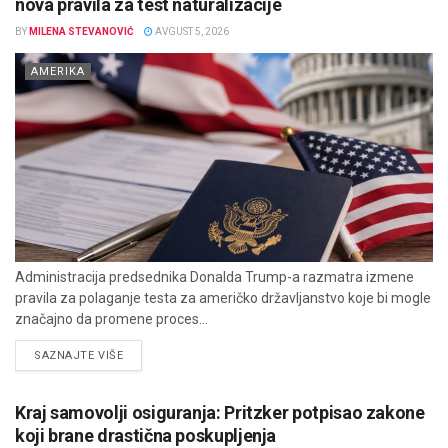
nova pravila za test naturalizacije
BY
MILENA STEVANOVIĆ
AVGUST 5, 2026
AMERIKA
Administracija predsednika Donalda Trump-a razmatra izmene
pravila za polaganje testa za američko državljanstvo koje bi mogle
značajno da promene proces...
DETAILS
SAZNAJTE VIŠE
Kraj samovolji osiguranja: Pritzker potpisao zakone
koji brane drastična poskupljenja