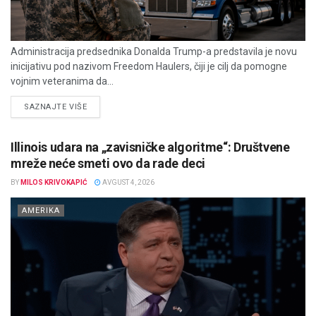
Administracija predsednika Donalda Trump-a predstavila je novu
inicijativu pod nazivom Freedom Haulers, čiji je cilj da pomogne
vojnim veteranima da...
DETAILS
SAZNAJTE VIŠE
Illinois udara na „zavisničke algoritme“: Društvene
mreže neće smeti ovo da rade deci
BY
MILOS KRIVOKAPIĆ
AVGUST 4, 2026
AMERIKA