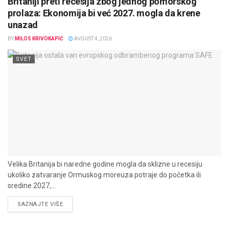
Britaniji preti recesija zbog jednog pomorskog
prolaza: Ekonomija bi već 2027. mogla da krene
unazad
BY
MILOS KRIVOKAPIĆ
AVGUST 4, 2026
SVET
Velika Britanija bi naredne godine mogla da sklizne u recesiju
ukoliko zatvaranje Ormuskog moreuza potraje do početka ili
sredine 2027,...
DETAILS
SAZNAJTE VIŠE