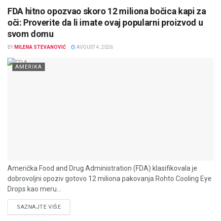
FDA hitno opozvao skoro 12 miliona bočica kapi za
oči: Proverite da li imate ovaj popularni proizvod u
svom domu
BY
MILENA STEVANOVIĆ
AVGUST 4, 2026
AMERIKA
Američka Food and Drug Administration (FDA) klasifikovala je
dobrovoljni opoziv gotovo 12 miliona pakovanja Rohto Cooling Eye
Drops kao meru...
DETAILS
SAZNAJTE VIŠE