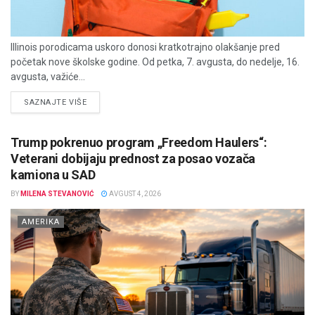
Illinois porodicama uskoro donosi kratkotrajno olakšanje pred
početak nove školske godine. Od petka, 7. avgusta, do nedelje, 16.
avgusta, važiće...
DETAILS
SAZNAJTE VIŠE
Trump pokrenuo program „Freedom Haulers“:
Veterani dobijaju prednost za posao vozača
kamiona u SAD
BY
MILENA STEVANOVIĆ
AVGUST 4, 2026
AMERIKA