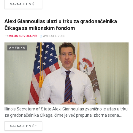
DETAILS
SAZNAJTE VIŠE
Alexi Giannoulias ulazi u trku za gradonačelnika
Čikaga sa milionskim fondom
BY
MILOS KRIVOKAPIĆ
AVGUST 4, 2026
AMERIKA
Illinois Secretary of State Alexi Giannoulias zvanično je ušao u trku
za gradonačelnika Čikaga, čime je već prepuna izborna scena...
DETAILS
SAZNAJTE VIŠE