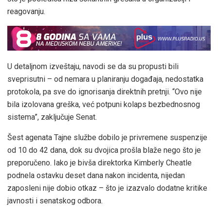
reagovanju.
U detaljnom izveštaju, navodi se da su propusti bili
sveprisutni – od nemara u planiranju događaja, nedostatka
protokola, pa sve do ignorisanja direktnih pretnji. “Ovo nije
bila izolovana greška, već potpuni kolaps bezbednosnog
sistema”, zaključuje Senat.
Šest agenata Tajne službe dobilo je privremene suspenzije
od 10 do 42 dana, dok su dvojica prošla blaže nego što je
preporučeno. Iako je bivša direktorka Kimberly Cheatle
podnela ostavku deset dana nakon incidenta, nijedan
zaposleni nije dobio otkaz – što je izazvalo dodatne kritike
javnosti i senatskog odbora.