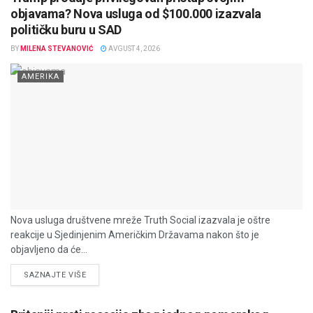
objavama? Nova usluga od $100.000 izazvala
političku buru u SAD
BY
MILENA STEVANOVIĆ
AVGUST 4, 2026
AMERIKA
Nova usluga društvene mreže Truth Social izazvala je oštre
reakcije u Sjedinjenim Američkim Državama nakon što je
objavljeno da će...
DETAILS
SAZNAJTE VIŠE