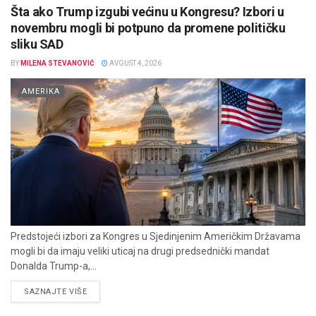
Šta ako Trump izgubi većinu u Kongresu? Izbori u
novembru mogli bi potpuno da promene političku
sliku SAD
BY
MILENA STEVANOVIĆ
AVGUST 4, 2026
AMERIKA
Predstojeći izbori za Kongres u Sjedinjenim Američkim Državama
mogli bi da imaju veliki uticaj na drugi predsednički mandat
Donalda Trump-a,...
DETAILS
SAZNAJTE VIŠE