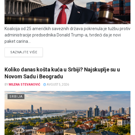
Koalicija od 25 američkih saveznih država pokrenula je tužbu protiv
administracije predsednika Donald Trump-a, tvrdeći da je novi
paket carina...
DETAILS
SAZNAJTE VIŠE
Koliko danas košta kuća u Srbiji? Najskuplje su u
Novom Sadu i Beogradu
BY
MILENA STEVANOVIĆ
AVGUST 5, 2026
SRBIJA