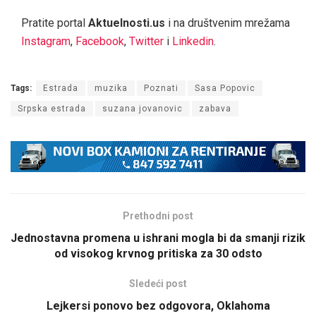
Pratite portal
Aktuelnosti.us
i na društvenim mrežama
Instagram
,
Facebook
,
Twitter
i
Linkedin
.
Tags:
Estrada
muzika
Poznati
Sasa Popovic
Srpska estrada
suzana jovanovic
zabava
Prethodni post
Jednostavna promena u ishrani mogla bi da smanji rizik
od visokog krvnog pritiska za 30 odsto
Sledeći post
Lejkersi ponovo bez odgovora, Oklahoma