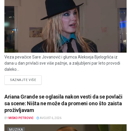
Veza pevačice Sare Jovanović i glumca Alekseja Bjelogrlića iz
dana u dan privlači sve više pažnje, a zaljubljeni par leto provodi
daleko...
DETAILS
SAZNAJTE VIŠE
Ariana Grande se oglasila nakon vesti da se povlači
sa scene: Ništa ne može da promeni ono što zaista
proživljavam
BY
MIŠKO PETROVIĆ
AVGUST 6, 2026
MUZIKA