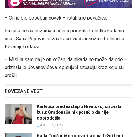
– On je bio poseban čovek – istakla je pevačica.
Suzana se sa suzama u očima prisetila trenutka kada su
ona i Saša Popović saznali surovu dijagnozu u bolnici na
Bežanijskoj kosi.
– Mislila sam da je on večan, da nikada ne može da ode –
priznala je Jovanovićeva, opisujući situaciju kroz koju su
prošli.
POVEZANE VESTI
Karleuša pred nastup u Hrvatskoj izazvala
buru: Gradonačelnik poručio da nije
dobrodošla
AVGUST 9, 2026
Nada Topčagić progovorila o najtežoj temi: