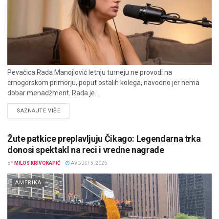
Pevačica Rada Manojlović letnju turneju ne provodi na
crnogorskom primorju, poput ostalih kolega, navodno jer nema
dobar menadžment. Rada je...
DETAILS
SAZNAJTE VIŠE
Žute patkice preplavljuju Čikago: Legendarna trka
donosi spektakl na reci i vredne nagrade
BY
MILOS KRIVOKAPIĆ
AVGUST 5, 2026
AMERIKA