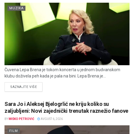
MUZIKA
Čuvena Lepa Brena je tokom koncerta u jednom budvanskom
klubu doživela peh kada je pala na bini. Lepa Brena je...
DETAILS
SAZNAJTE VIŠE
Sara Jo i Aleksej Bjelogrlić ne kriju koliko su
zaljubljeni: Novi zajednički trenutak raznežio fanove
BY
MIŠKO PETROVIĆ
AVGUST 6, 2026
FILM