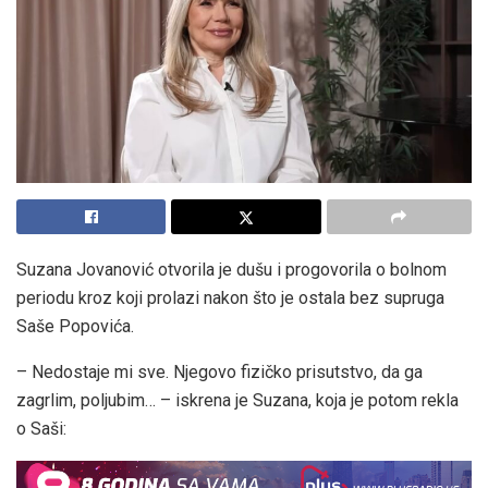
Suzana Jovanović otvorila je dušu i progovorila o bolnom
periodu kroz koji prolazi nakon što je ostala bez supruga
Saše Popovića.
– Nedostaje mi sve. Njegovo fizičko prisutstvo, da ga
zagrlim, poljubim… – iskrena je Suzana, koja je potom rekla
o Saši: