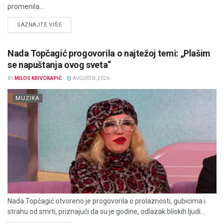
promenila...
DETAILS
SAZNAJTE VIŠE
Nada Topčagić progovorila o najtežoj temi: „Plašim
se napuštanja ovog sveta“
BY
MILOS KRIVOKAPIĆ
AVGUST 8, 2026
MUZIKA
Nada Topčagić otvoreno je progovorila o prolaznosti, gubicima i
strahu od smrti, priznajući da su je godine, odlazak bliskih ljudi...