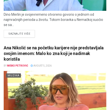
Dino Merlin je svojevremeno otvoreno govorio o jednom od
najmračnijih perioda u životu. Tokom boravka u Nemačkoj suočio
se sa...
DETAILS
SAZNAJTE VIŠE
Ana Nikolić se na početku karijere nije predstavljala
svojim imenom: Malo ko zna koji je nadimak
koristila
BY
MIŠKO PETROVIĆ
AVGUST 5, 2026
MUZIKA