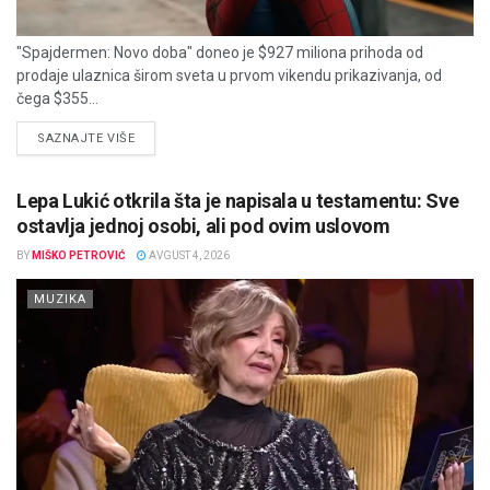
"Spajdermen: Novo doba" doneo je $927 miliona prihoda od
prodaje ulaznica širom sveta u prvom vikendu prikazivanja, od
čega $355...
DETAILS
SAZNAJTE VIŠE
Lepa Lukić otkrila šta je napisala u testamentu: Sve
ostavlja jednoj osobi, ali pod ovim uslovom
BY
MIŠKO PETROVIĆ
AVGUST 4, 2026
MUZIKA