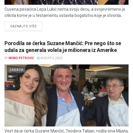
Čuvena pevačica Lepa Lukić nema svoju decu, a svojevremeno je
otkrila kome je u testamentu ostavila bogatstvo koje je stvorila...
DETAILS
SAZNAJTE VIŠE
Porodila se ćerka Suzane Mančić: Pre nego što se
udala za generala volela je milionera iz Amerike
BY
MIŠKO PETROVIĆ
AVGUST 4, 2026
ZABAVA
Vest da je ćerka Suzane Mančić, Teodora Talijan, rodila sina Mijata,