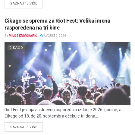
DETAILS
SAZNAJTE VIŠE
Čikago se sprema za Riot Fest: Velika imena
raspoređena na tri bine
BY
MILOS KRIVOKAPIĆ
AVGUST 7, 2026
CIKAGO
Riot Fest je objavio dnevni raspored za izdanje 2026. godine, a
Čikago od 18. do 20. septembra očekuje tri dana...
DETAILS
SAZNAJTE VIŠE