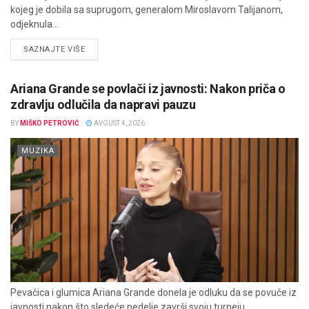
kojeg je dobila sa suprugom, generalom Miroslavom Talijanom,
odjeknula...
DETAILS
SAZNAJTE VIŠE
Ariana Grande se povlači iz javnosti: Nakon priča o
zdravlju odlučila da napravi pauzu
BY
MIŠKO PETROVIĆ
AVGUST 4, 2026
MUZIKA
Pevačica i glumica Ariana Grande donela je odluku da se povuče iz
javnosti nakon što sledeće nedelje završi svoju turneju,...