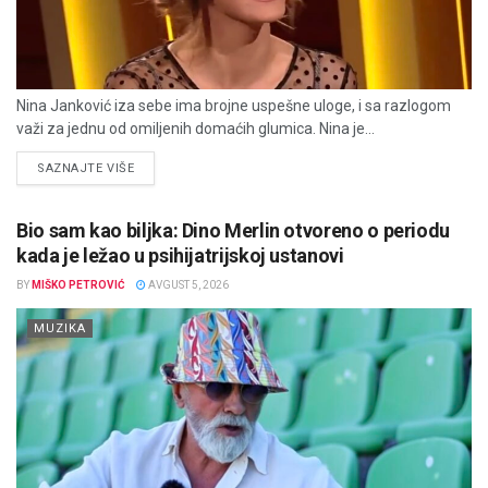
Nina Janković iza sebe ima brojne uspešne uloge, i sa razlogom
važi za jednu od omiljenih domaćih glumica. Nina je...
DETAILS
SAZNAJTE VIŠE
Bio sam kao biljka: Dino Merlin otvoreno o periodu
kada je ležao u psihijatrijskoj ustanovi
BY
MIŠKO PETROVIĆ
AVGUST 5, 2026
MUZIKA