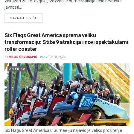
zakazan za 15. avgust, izazvao je burne reakcije dela hrvatske
javnosti...
DETAILS
SAZNAJTE VIŠE
Six Flags Great America sprema veliku
transformaciju: Stiže 9 atrakcija i novi spektakularni
roller coaster
BY
MILOS KRIVOKAPIĆ
AVGUST 8, 2026
AMERIKA
Six Flags Great America u Gurnee-ju najavio je veliko proširenje