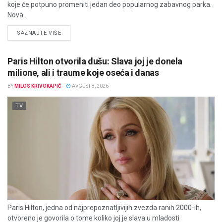
koje će potpuno promeniti jedan deo popularnog zabavnog parka.
Nova...
DETAILS
SAZNAJTE VIŠE
Paris Hilton otvorila dušu: Slava joj je donela
milione, ali i traume koje oseća i danas
BY
MILOS KRIVOKAPIĆ
AVGUST 8, 2026
TV
Paris Hilton, jedna od najprepoznatljivijih zvezda ranih 2000-ih,
otvoreno je govorila o tome koliko joj je slava u mladosti