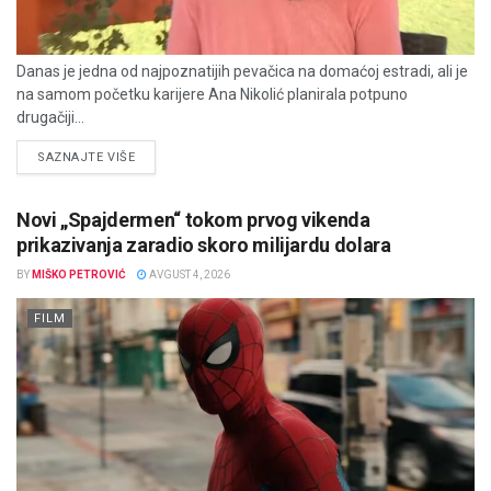
Danas je jedna od najpoznatijih pevačica na domaćoj estradi, ali je
na samom početku karijere Ana Nikolić planirala potpuno
drugačiji...
DETAILS
SAZNAJTE VIŠE
Novi „Spajdermen“ tokom prvog vikenda
prikazivanja zaradio skoro milijardu dolara
BY
MIŠKO PETROVIĆ
AVGUST 4, 2026
FILM