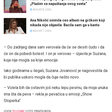
„Plašim se napuštanja ovog sveta“
AVGUST 8, 2026
Ana Nikolić snimila ceo album na grčkom koji
nikada nije objavila: Bacila sam ga u kantu
AVGUST 7, 2026
– Do zadnjeg dana sam verovala da će se desiti čudo i da
će on da pobedi bolest. I on je verovao – izjavila je Suzana,
koja nije mogla sa krije emocije.
Iako godinama u ilegali, Suzana Jovanović je nagovestila da
bi publika uskoro mogla da čuje nešto novo.
– Volela bih da ostavim još neku lepu pesmu, da moja unuka
ima šta da peva – rekla je pevačica u emisiji „Show
Stoperka“.
IZVOR:
TELEGRAF
I FOTO: PRINTSCREEN