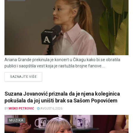
Ariana Grande prekinula je koncert u Čikagu kako bi se obratila
publici i saopštila vest koja je rastužila brojne fanove....
DETAILS
SAZNAJTE VIŠE
Suzana Jovanović priznala da je njena koleginica
pokušala da joj uništi brak sa Sašom Popovićem
BY
MIŠKO PETROVIĆ
AVGUST 6, 2026
MUZIKA