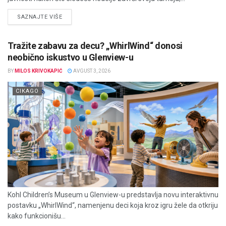
DETAILS
SAZNAJTE VIŠE
Tražite zabavu za decu? „WhirlWind“ donosi
neobično iskustvo u Glenview-u
BY
MILOS KRIVOKAPIĆ
AVGUST 3, 2026
CIKAGO
Kohl Children’s Museum u Glenview-u predstavlja novu interaktivnu
postavku „WhirlWind“, namenjenu deci koja kroz igru žele da otkriju
kako funkcionišu...