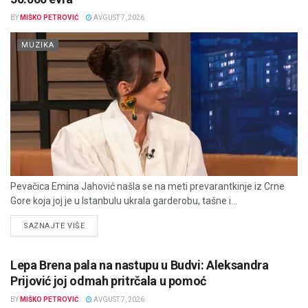
BY
MIŠKO PETROVIĆ
AVGUST 7, 2026
MUZIKA
Pevačica Emina Jahović našla se na meti prevarantkinje iz Crne
Gore koja joj je u Istanbulu ukrala garderobu, tašne i...
DETAILS
SAZNAJTE VIŠE
Lepa Brena pala na nastupu u Budvi: Aleksandra
Prijović joj odmah pritrčala u pomoć
BY
MIŠKO PETROVIĆ
AVGUST 7, 2026