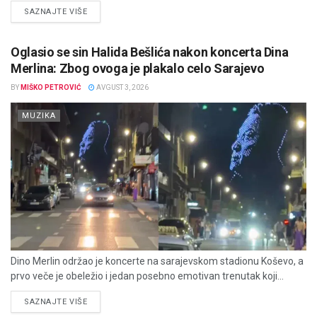
DETAILS
SAZNAJTE VIŠE
Oglasio se sin Halida Bešlića nakon koncerta Dina
Merlina: Zbog ovoga je plakalo celo Sarajevo
BY
MIŠKO PETROVIĆ
AVGUST 3, 2026
MUZIKA
Dino Merlin održao je koncerte na sarajevskom stadionu Koševo, a
prvo veče je obeležio i jedan posebno emotivan trenutak koji...
DETAILS
SAZNAJTE VIŠE