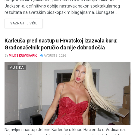
Jackson-a, definitivno dobija nastavak nakon spektakularnog
rezultata na svetskim bioskopskim blagajnama. Lionsgate...
DETAILS
SAZNAJTE VIŠE
Karleuša pred nastup u Hrvatskoj izazvala buru:
Gradonačelnik poručio da nije dobrodošla
BY
MILOS KRIVOKAPIĆ
AVGUST 9, 2026
MUZIKA
Najavljeni nastup Jelene Karleuše u klubu Hacienda u Vodicama,