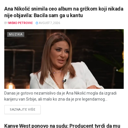
Ana Nikolić snimila ceo album na grčkom koji nikada
nije objavila: Bacila sam ga u kantu
BY
MIŠKO PETROVIĆ
AVGUST 7, 2026
MUZIKA
Danas je gotovo nezamislivo da je Ana Nikolić mogla da izgradi
karijeru van Srbije, ali malo ko zna da je pre legendarnog...
DETAILS
SAZNAJTE VIŠE
Kanye West ponovo na sudu: Producent tvrdi da mu