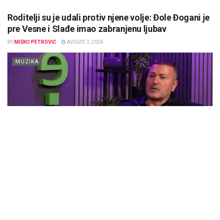
Roditelji su je udali protiv njene volje: Đole Đogani je
pre Vesne i Slađe imao zabranjenu ljubav
BY
MIŠKO PETROVIĆ
AVGUST 3, 2026
MUZIKA
Denser Đole Đogani svojevremeno je bio u braku sa koleginicom
Slađom Delibašić sa kojom je dobio ćerke Silviju i Marinelu....
DETAILS
SAZNAJTE VIŠE
Anastasija nikad emotivnija: Ponovo bih prošla kroz