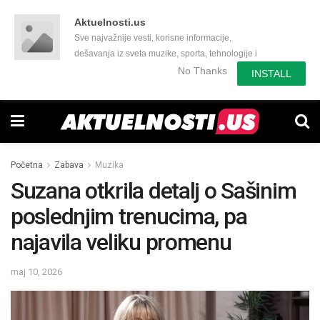
Aktuelnosti.us
Sve najvažnije vesti, korisne informacije,
dešavanja iz sveta muzike, sporta, tehnologije i
još mnogo toga zanimljivog.
No Thanks
INSTALL
Početna
Zabava
Muzika
Suzana otkrila detalj o Sašinim
poslednjim trenucima, pa
najavila veliku promenu
maj 10, 2026