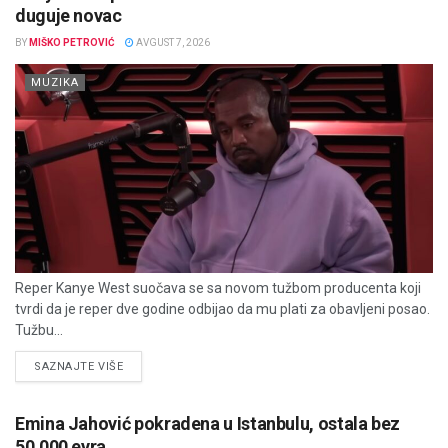
duguje novac
BY
MIŠKO PETROVIĆ
AVGUST 7, 2026
MUZIKA
Reper Kanye West suočava se sa novom tužbom producenta koji
tvrdi da je reper dve godine odbijao da mu plati za obavljeni posao.
Tužbu...
DETAILS
SAZNAJTE VIŠE
Emina Jahović pokradena u Istanbulu, ostala bez
50.000 evra