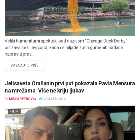
Veliki humanitarni spektakl pod nazivom "Chicago Duck Derby"
održava se 6. avgusta, kada će hiljade žutih gumenih patkica
napraviti pravi...
DETAILS
SAZNAJTE VIŠE
Jelisaveta Orašanin prvi put pokazala Pavla Mensura
na mrežama: Više ne kriju ljubav
BY
MIŠKO PETROVIĆ
AVGUST 5, 2026
FILM