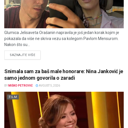
Glumica Jelisaveta Orašanin napravila je još jedan korak kojim je
pokazala da više ne skriva vezu sa kolegom Pavlom Mensurom.
Nakon što su...
DETAILS
SAZNAJTE VIŠE
Snimala sam za baš male honorare: Nina Janković je
samo jednom govorila o zaradi
BY
MIŠKO PETROVIĆ
AVGUST 5, 2026
FILM