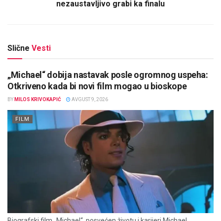
nezaustavljivo grabi ka finalu
Slične
Vesti
„Michael“ dobija nastavak posle ogromnog uspeha:
Otkriveno kada bi novi film mogao u bioskope
BY
MILOS KRIVOKAPIĆ
AVGUST 9, 2026
FILM
Biografski film „Michael“, posvećen životu i karijeri Michael