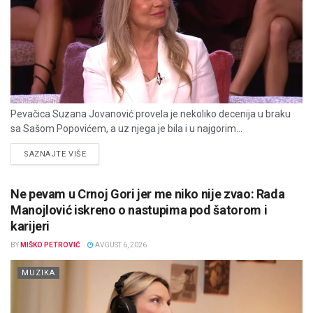
Pevačica Suzana Jovanović provela je nekoliko decenija u braku
sa Sašom Popovićem, a uz njega je bila i u najgorim...
DETAILS
SAZNAJTE VIŠE
Ne pevam u Crnoj Gori jer me niko nije zvao: Rada
Manojlović iskreno o nastupima pod šatorom i
karijeri
BY
MIŠKO PETROVIĆ
AVGUST 6, 2026
MUZIKA