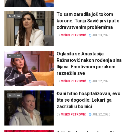
To sam zaradila još tokom
MUZIKA
korone: Tanja Savić prvi put o
zdravstvenim problemima
BY
MIŠKO PETROVIĆ
JUL 23, 2026
Oglasila se Anastasija
MUZIKA
Ražnatović nakon rođenja sina
Ilijana: Emotivnom porukom
raznežila sve
BY
MIŠKO PETROVIĆ
JUL 22, 2026
Đani hitno hospitalizovan, evo
MUZIKA
šta se dogodilo: Lekari ga
zadržali u bolnici
BY
MIŠKO PETROVIĆ
JUL 22, 2026