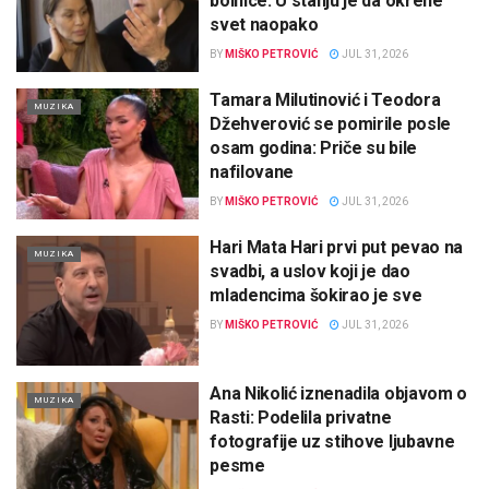
bolnice: U stanju je da okrene
svet naopako
BY
MIŠKO PETROVIĆ
JUL 31, 2026
Tamara Milutinović i Teodora
MUZIKA
Džehverović se pomirile posle
osam godina: Priče su bile
nafilovane
BY
MIŠKO PETROVIĆ
JUL 31, 2026
Hari Mata Hari prvi put pevao na
MUZIKA
svadbi, a uslov koji je dao
mladencima šokirao je sve
BY
MIŠKO PETROVIĆ
JUL 31, 2026
Ana Nikolić iznenadila objavom o
MUZIKA
Rasti: Podelila privatne
fotografije uz stihove ljubavne
pesme