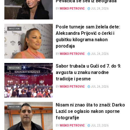
Pevačica se seli iz Beograda
BY
MIŠKO PETROVIĆ
JUL 24, 2026
Posle turneje sam želela dete:
MUZIKA
Aleksandra Prijović o ćerki i
gubitku kilograma nakon
porođaja
BY
MIŠKO PETROVIĆ
JUL 24, 2026
Sabor trubača u Guči od 7. do 9.
MUZIKA
avgusta u znaku narodne
tradicije i pesme
BY
MIŠKO PETROVIĆ
JUL 24, 2026
Nisam ni znao šta to znači: Darko
MUZIKA
Lazić se oglasio nakon sporne
fotografije
BY
MIŠKO PETROVIĆ
JUL 23, 2026