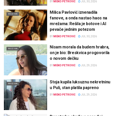
BY
MIŠKO PETROVIĆ
JUL 30, 2026
Milica Pavlović iznenadila
MUZIKA
fanove, a onda nastao haos na
mrežama: Rešila je botove i AI
pevače jednim potezom
BY
MIŠKO PETROVIĆ
JUL 30, 2026
Nisam morala da budem hrabra,
MUZIKA
on je bio: Breskvica progovorila
o novom dečku
BY
MIŠKO PETROVIĆ
JUL 29, 2026
Stoja kupila luksuznu nekretninu
MUZIKA
u Puli, stan platila papreno
BY
MIŠKO PETROVIĆ
JUL 29, 2026