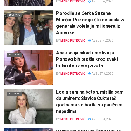
BY
MIŠKO PETROVIĆ
AVGUST 4, 2026
Porodila se ćerka Suzane
ZABAVA
Mančić: Pre nego što se udala za
generala volela je milionera iz
Amerike
BY
MIŠKO PETROVIĆ
AVGUST 4, 2026
Anastasija nikad emotivnija:
MUZIKA
Ponovo bih prošla kroz svaki
bolan deo svog života
BY
MIŠKO PETROVIĆ
AVGUST 3, 2026
Legla sam na beton, mislila sam
MUZIKA
da umirem: Slavica Ćukteraš
godinama se borila sa paničnim
napadima
BY
MIŠKO PETROVIĆ
AVGUST 3, 2026