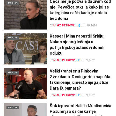
Ceca me je pozvala da živim kod
MUZIKA
nje: Pevačica otkrila kako joj se
koleginica našla kada je ostala
bez doma
BY
MIŠKO PETROVIĆ
JUL 10, 2026
Kasper i Mina napustili Srbiju:
MUZIKA
Nakon njenog lečenja u
psihijatrijskoj ustanovi doneli
odluku
BY
MIŠKO PETROVIĆ
JUL 9, 2026
Veliki transfer u Pinkovim
MUZIKA
Zvezdama: Desingerica napušta
takmičenje, umesto njega stiže
Dara Bubamara?
BY
MIŠKO PETROVIĆ
JUL 9, 2026
Šok ispovest Halida Muslimovića:
MUZIKA
Posumnjao da ćerka nije