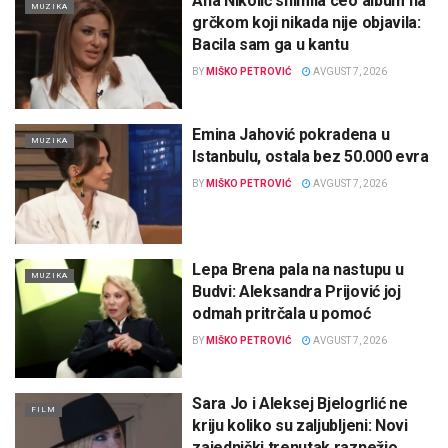
Ana Nikolić snimila ceo album na
MUZIKA
grčkom koji nikada nije objavila:
Bacila sam ga u kantu
BY
MIŠKO PETROVIĆ
AVGUST 7, 2026
Emina Jahović pokradena u
MUZIKA
Istanbulu, ostala bez 50.000 evra
BY
MIŠKO PETROVIĆ
AVGUST 7, 2026
Lepa Brena pala na nastupu u
MUZIKA
Budvi: Aleksandra Prijović joj
odmah pritrčala u pomoć
BY
MIŠKO PETROVIĆ
AVGUST 7, 2026
Sara Jo i Aleksej Bjelogrlić ne
FILM
kriju koliko su zaljubljeni: Novi
zajednički trenutak raznežio