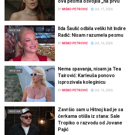
ova pesma osvojila „na prvu“
BY
MIŠKO PETROVIĆ
JUL 17, 2026
Ilda Šaulić odbila veliki hit Indire
MUZIKA
Radić: Nisam razumela pesmu
BY
MIŠKO PETROVIĆ
JUL 16, 2026
Nema spavanja, nisam ja Tea
MUZIKA
Tairović: Karleuša ponovo
isprozivala koleginicu
BY
MIŠKO PETROVIĆ
JUL 15, 2026
Završio sam u Hitnoj kad je sa
MUZIKA
ćerkama otišla iz stana: Sale
Tropiko o razvodu od Jovane
Pajić