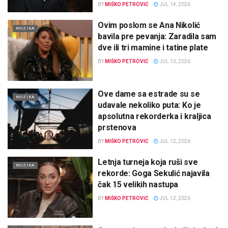
BY
MIŠKO PETROVIĆ
JUL 14, 2026
Ovim poslom se Ana Nikolić
MUZIKA
bavila pre pevanja: Zaradila sam
dve ili tri mamine i tatine plate
BY
MIŠKO PETROVIĆ
JUL 13, 2026
Ove dame sa estrade su se
MUZIKA
udavale nekoliko puta: Ko je
apsolutna rekorderka i kraljica
prstenova
BY
MIŠKO PETROVIĆ
JUL 12, 2026
Letnja turneja koja ruši sve
MUZIKA
rekorde: Goga Sekulić najavila
čak 15 velikih nastupa
BY
MIŠKO PETROVIĆ
JUL 12, 2026