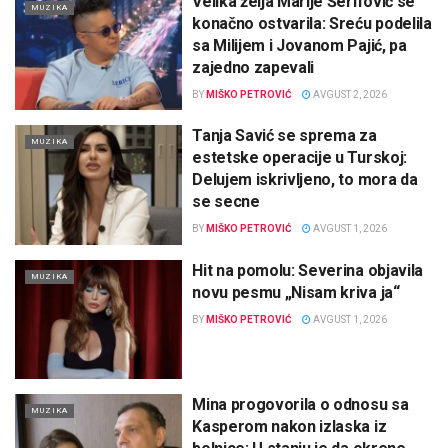
Velika želja Marije Šerifović se
MUZIKA
konačno ostvarila: Sreću podelila
sa Milijem i Jovanom Pajić, pa
zajedno zapevali
BY
MIŠKO PETROVIĆ
AVGUST 2, 2026
Tanja Savić se sprema za
MUZIKA
estetske operacije u Turskoj:
Delujem iskrivljeno, to mora da
se secne
BY
MIŠKO PETROVIĆ
AVGUST 1, 2026
Hit na pomolu: Severina objavila
MUZIKA
novu pesmu „Nisam kriva ja“
BY
MIŠKO PETROVIĆ
AVGUST 1, 2026
Mina progovorila o odnosu sa
MUZIKA
Kasperom nakon izlaska iz