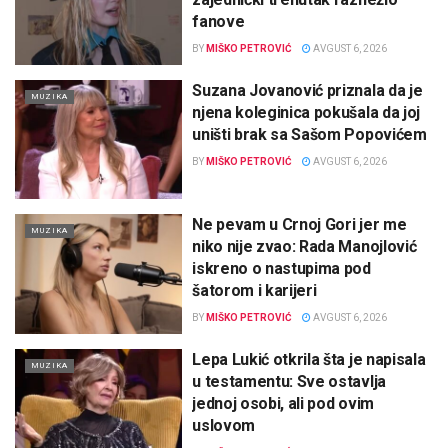
fanove
BY
MIŠKO PETROVIĆ
AVGUST 6, 2026
Suzana Jovanović priznala da je
MUZIKA
njena koleginica pokušala da joj
uništi brak sa Sašom Popovićem
BY
MIŠKO PETROVIĆ
AVGUST 6, 2026
Ne pevam u Crnoj Gori jer me
MUZIKA
niko nije zvao: Rada Manojlović
iskreno o nastupima pod
šatorom i karijeri
BY
MIŠKO PETROVIĆ
AVGUST 6, 2026
Lepa Lukić otkrila šta je napisala
MUZIKA
u testamentu: Sve ostavlja
jednoj osobi, ali pod ovim
uslovom