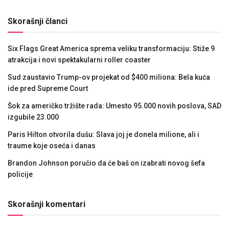
Skorašnji članci
Six Flags Great America sprema veliku transformaciju: Stiže 9
atrakcija i novi spektakularni roller coaster
Sud zaustavio Trump-ov projekat od $400 miliona: Bela kuća
ide pred Supreme Court
Šok za američko tržište rada: Umesto 95.000 novih poslova, SAD
izgubile 23.000
Paris Hilton otvorila dušu: Slava joj je donela milione, ali i
traume koje oseća i danas
Brandon Johnson poručio da će baš on izabrati novog šefa
policije
Skorašnji komentari