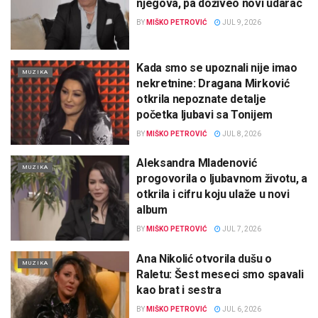
njegova, pa doživeo novi udarac
BY
MIŠKO PETROVIĆ
JUL 9, 2026
Kada smo se upoznali nije imao
MUZIKA
nekretnine: Dragana Mirković
otkrila nepoznate detalje
početka ljubavi sa Tonijem
BY
MIŠKO PETROVIĆ
JUL 8, 2026
Aleksandra Mladenović
MUZIKA
progovorila o ljubavnom životu, a
otkrila i cifru koju ulaže u novi
album
BY
MIŠKO PETROVIĆ
JUL 7, 2026
Ana Nikolić otvorila dušu o
MUZIKA
Raletu: Šest meseci smo spavali
kao brat i sestra
BY
MIŠKO PETROVIĆ
JUL 6, 2026