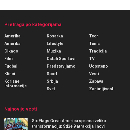
Pretraga po kategorijama
Amerika
Kosarka
Tech
Amerika
Lifestyle
Tenis
Cikago
Muzika
Tradicija
Film
Ostali Sportovi
TV
Fudbal
Predstavljamo
Uopsteno
Klinci
Sport
Vesti
Korisne
Srbija
Zabava
Informacije
Svet
Zanimljivosti
Najnovije vesti
Six Flags Great America sprema veliku
transformaciju: Stiže 9 atrakcija i novi