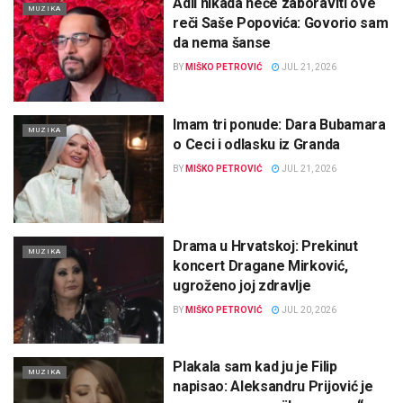
Adil nikada neće zaboraviti ove
MUZIKA
reči Saše Popovića: Govorio sam
da nema šanse
BY
MIŠKO PETROVIĆ
JUL 21, 2026
Imam tri ponude: Dara Bubamara
MUZIKA
o Ceci i odlasku iz Granda
BY
MIŠKO PETROVIĆ
JUL 21, 2026
Drama u Hrvatskoj: Prekinut
MUZIKA
koncert Dragane Mirković,
ugroženo joj zdravlje
BY
MIŠKO PETROVIĆ
JUL 20, 2026
Plakala sam kad ju je Filip
MUZIKA
napisao: Aleksandru Prijović je