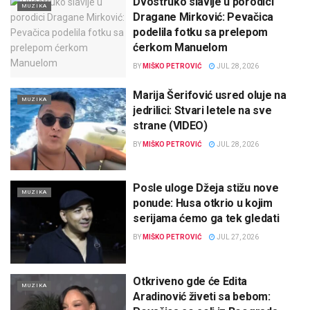
Dvostruko slavlje u porodici
MUZIKA
Dragane Mirković: Pevačica
podelila fotku sa prelepom
ćerkom Manuelom
BY
MIŠKO PETROVIĆ
JUL 28, 2026
Marija Šerifović usred oluje na
MUZIKA
jedrilici: Stvari letele na sve
strane (VIDEO)
BY
MIŠKO PETROVIĆ
JUL 28, 2026
Posle uloge Džeja stižu nove
MUZIKA
ponude: Husa otkrio u kojim
serijama ćemo ga tek gledati
BY
MIŠKO PETROVIĆ
JUL 27, 2026
Otkriveno gde će Edita
MUZIKA
Aradinović živeti sa bebom: