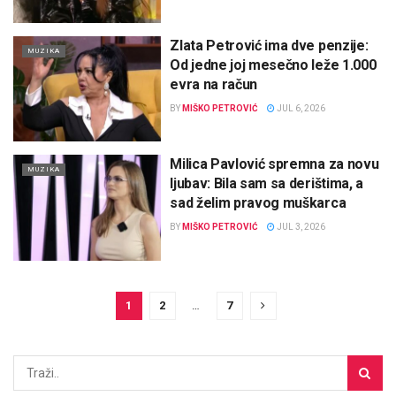
Zlata Petrović ima dve penzije:
MUZIKA
Od jedne joj mesečno leže 1.000
evra na račun
BY
MIŠKO PETROVIĆ
JUL 6, 2026
Milica Pavlović spremna za novu
MUZIKA
ljubav: Bila sam sa derištima, a
sad želim pravog muškarca
BY
MIŠKO PETROVIĆ
JUL 3, 2026
1
2
…
7