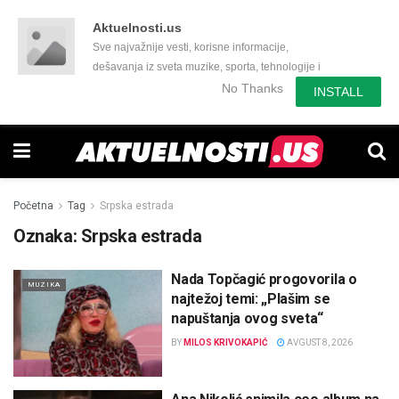
Aktuelnosti.us
Sve najvažnije vesti, korisne informacije,
dešavanja iz sveta muzike, sporta, tehnologije i
još mnogo toga zanimljivog.
No Thanks
INSTALL
Početna
Tag
Srpska estrada
Oznaka:
Srpska estrada
Nada Topčagić progovorila o
MUZIKA
najtežoj temi: „Plašim se
napuštanja ovog sveta“
BY
MILOS KRIVOKAPIĆ
AVGUST 8, 2026