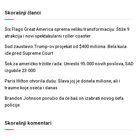
Skorašnji članci
Six Flags Great America sprema veliku transformaciju: Stiže 9
atrakcija i novi spektakularni roller coaster
Sud zaustavio Trump-ov projekat od $400 miliona: Bela kuća
ide pred Supreme Court
Šok za američko tržište rada: Umesto 95.000 novih poslova, SAD
izgubile 23.000
Paris Hilton otvorila dušu: Slava joj je donela milione, ali i
traume koje oseća i danas
Brandon Johnson poručio da će baš on izabrati novog šefa
policije
Skorašnji komentari