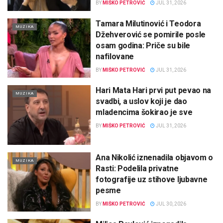
BY
MIŠKO PETROVIĆ
JUL 31, 2026
Tamara Milutinović i Teodora
MUZIKA
Džehverović se pomirile posle
osam godina: Priče su bile
nafilovane
BY
MIŠKO PETROVIĆ
JUL 31, 2026
Hari Mata Hari prvi put pevao na
MUZIKA
svadbi, a uslov koji je dao
mladencima šokirao je sve
BY
MIŠKO PETROVIĆ
JUL 31, 2026
Ana Nikolić iznenadila objavom o
MUZIKA
Rasti: Podelila privatne
fotografije uz stihove ljubavne
pesme
BY
MIŠKO PETROVIĆ
JUL 30, 2026