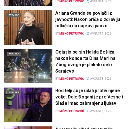
BY
MIŠKO PETROVIĆ
AVGUST 4, 2026
Ariana Grande se povlači iz
MUZIKA
javnosti: Nakon priča o zdravlju
odlučila da napravi pauzu
BY
MIŠKO PETROVIĆ
AVGUST 4, 2026
Oglasio se sin Halida Bešlića
MUZIKA
nakon koncerta Dina Merlina:
Zbog ovoga je plakalo celo
Sarajevo
BY
MIŠKO PETROVIĆ
AVGUST 3, 2026
Roditelji su je udali protiv njene
MUZIKA
volje: Đole Đogani je pre Vesne i
Slađe imao zabranjenu ljubav
BY
MIŠKO PETROVIĆ
AVGUST 3, 2026