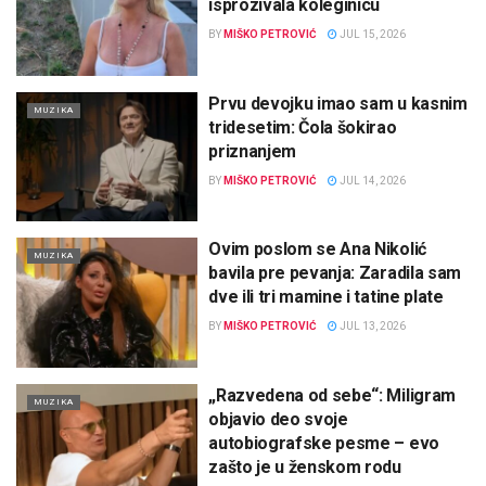
isprozivala koleginicu
BY
MIŠKO PETROVIĆ
JUL 15, 2026
Prvu devojku imao sam u kasnim
MUZIKA
tridesetim: Čola šokirao
priznanjem
BY
MIŠKO PETROVIĆ
JUL 14, 2026
Ovim poslom se Ana Nikolić
MUZIKA
bavila pre pevanja: Zaradila sam
dve ili tri mamine i tatine plate
BY
MIŠKO PETROVIĆ
JUL 13, 2026
„Razvedena od sebe“: Miligram
MUZIKA
objavio deo svoje
autobiografske pesme – evo
zašto je u ženskom rodu