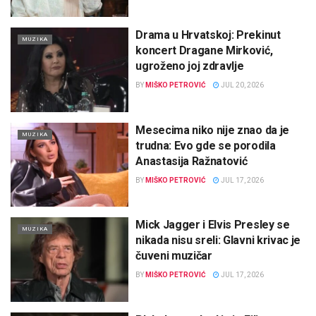
Drama u Hrvatskoj: Prekinut
MUZIKA
koncert Dragane Mirković,
ugroženo joj zdravlje
BY
MIŠKO PETROVIĆ
JUL 20, 2026
Mesecima niko nije znao da je
MUZIKA
trudna: Evo gde se porodila
Anastasija Ražnatović
BY
MIŠKO PETROVIĆ
JUL 17, 2026
Mick Jagger i Elvis Presley se
MUZIKA
nikada nisu sreli: Glavni krivac je
čuveni muzičar
BY
MIŠKO PETROVIĆ
JUL 17, 2026