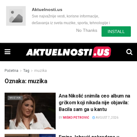
Aktuelnosti.us
Sve najvažnije vesti, korisne informacije,
dešavanja iz sveta muzike, sporta, tehnologije i
još mnogo toga zanimljivog.
No Thanks
INSTALL
Početna
Tag
muzika
Oznaka:
muzika
Ana Nikolić snimila ceo album na
MUZIKA
grčkom koji nikada nije objavila:
Bacila sam ga u kantu
BY
MIŠKO PETROVIĆ
AVGUST 7, 2026