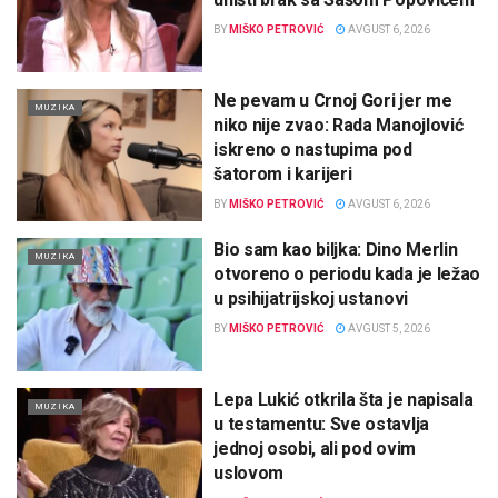
BY
MIŠKO PETROVIĆ
AVGUST 6, 2026
Ne pevam u Crnoj Gori jer me
MUZIKA
niko nije zvao: Rada Manojlović
iskreno o nastupima pod
šatorom i karijeri
BY
MIŠKO PETROVIĆ
AVGUST 6, 2026
Bio sam kao biljka: Dino Merlin
MUZIKA
otvoreno o periodu kada je ležao
u psihijatrijskoj ustanovi
BY
MIŠKO PETROVIĆ
AVGUST 5, 2026
Lepa Lukić otkrila šta je napisala
MUZIKA
u testamentu: Sve ostavlja
jednoj osobi, ali pod ovim
uslovom