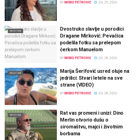
BY
MIŠKO PETROVIĆ
JUL 29, 2026
Dvostruko slavlje u porodici
MUZIKA
Dragane Mirković: Pevačica
podelila fotku sa prelepom
ćerkom Manuelom
BY
MIŠKO PETROVIĆ
JUL 28, 2026
Marija Šerifović usred oluje na
MUZIKA
jedrilici: Stvari letele na sve
strane (VIDEO)
BY
MIŠKO PETROVIĆ
JUL 28, 2026
Rat vas promeni i unizi: Dino
MUZIKA
Merlin otvorio dušu o
siromaštvu, majci i životnim
borbama