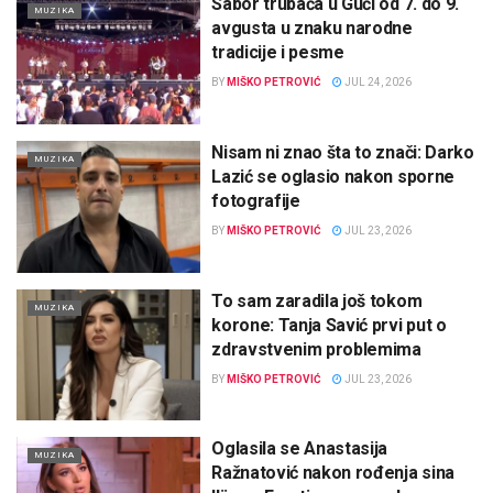
Sabor trubača u Guči od 7. do 9.
MUZIKA
avgusta u znaku narodne
tradicije i pesme
BY
MIŠKO PETROVIĆ
JUL 24, 2026
Nisam ni znao šta to znači: Darko
MUZIKA
Lazić se oglasio nakon sporne
fotografije
BY
MIŠKO PETROVIĆ
JUL 23, 2026
To sam zaradila još tokom
MUZIKA
korone: Tanja Savić prvi put o
zdravstvenim problemima
BY
MIŠKO PETROVIĆ
JUL 23, 2026
Oglasila se Anastasija
MUZIKA
Ražnatović nakon rođenja sina