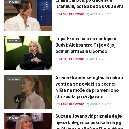
Emina Jahović pokradena u
MUZIKA
Istanbulu, ostala bez 50.000 evra
BY
MIŠKO PETROVIĆ
AVGUST 7, 2026
Lepa Brena pala na nastupu u
MUZIKA
Budvi: Aleksandra Prijović joj
odmah pritrčala u pomoć
BY
MIŠKO PETROVIĆ
AVGUST 7, 2026
Ariana Grande se oglasila nakon
MUZIKA
vesti da se povlači sa scene:
Ništa ne može da promeni ono
što zaista proživljavam
BY
MIŠKO PETROVIĆ
AVGUST 6, 2026
Suzana Jovanović priznala da je
MUZIKA
njena koleginica pokušala da joj
uništi brak sa Sašom Popovićem