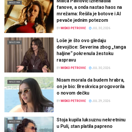
Milica Pavlović iznenadila
MUZIKA
fanove, a onda nastao haos na
mrežama: Rešila je botove i AI
pevače jednim potezom
BY
MIŠKO PETROVIĆ
JUL 30, 2026
Loše je što ovo gledaju
MUZIKA
devojčice: Severina zbog „tanga
haljine“ pokrenula žestoku
raspravu
BY
MIŠKO PETROVIĆ
JUL 30, 2026
Nisam morala da budem hrabra,
MUZIKA
on je bio: Breskvica progovorila
o novom dečku
BY
MIŠKO PETROVIĆ
JUL 29, 2026
Stoja kupila luksuznu nekretninu
MUZIKA
u Puli, stan platila papreno