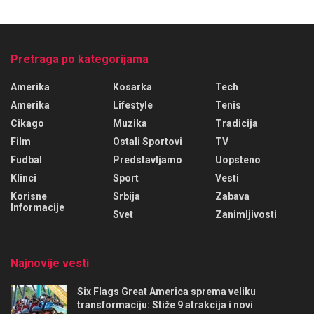
Pretraga po kategorijama
Amerika
Kosarka
Tech
Amerika
Lifestyle
Tenis
Cikago
Muzika
Tradicija
Film
Ostali Sportovi
TV
Fudbal
Predstavljamo
Uopsteno
Klinci
Sport
Vesti
Korisne
Srbija
Zabava
Informacije
Svet
Zanimljivosti
Najnovije vesti
Six Flags Great America sprema veliku
transformaciju: Stiže 9 atrakcija i novi