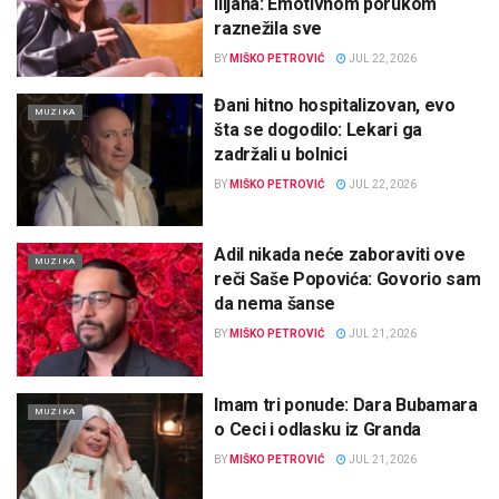
Ilijana: Emotivnom porukom
raznežila sve
BY
MIŠKO PETROVIĆ
JUL 22, 2026
Đani hitno hospitalizovan, evo
MUZIKA
šta se dogodilo: Lekari ga
zadržali u bolnici
BY
MIŠKO PETROVIĆ
JUL 22, 2026
Adil nikada neće zaboraviti ove
MUZIKA
reči Saše Popovića: Govorio sam
da nema šanse
BY
MIŠKO PETROVIĆ
JUL 21, 2026
Imam tri ponude: Dara Bubamara
MUZIKA
o Ceci i odlasku iz Granda
BY
MIŠKO PETROVIĆ
JUL 21, 2026