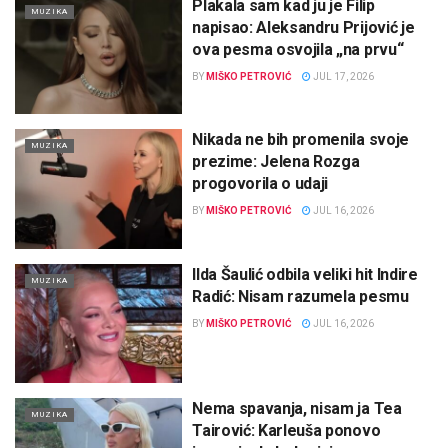
Plakala sam kad ju je Filip
MUZIKA
napisao: Aleksandru Prijović je
ova pesma osvojila „na prvu“
BY
MIŠKO PETROVIĆ
JUL 17, 2026
Nikada ne bih promenila svoje
MUZIKA
prezime: Jelena Rozga
progovorila o udaji
BY
MIŠKO PETROVIĆ
JUL 16, 2026
Ilda Šaulić odbila veliki hit Indire
MUZIKA
Radić: Nisam razumela pesmu
BY
MIŠKO PETROVIĆ
JUL 16, 2026
Nema spavanja, nisam ja Tea
MUZIKA
Tairović: Karleuša ponovo