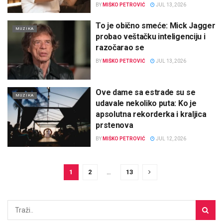
BY
MIŠKO PETROVIĆ
JUL 13, 2026
To je obično smeće: Mick Jagger
MUZIKA
probao veštačku inteligenciju i
razočarao se
BY
MIŠKO PETROVIĆ
JUL 13, 2026
Ove dame sa estrade su se
MUZIKA
udavale nekoliko puta: Ko je
apsolutna rekorderka i kraljica
prstenova
BY
MIŠKO PETROVIĆ
JUL 12, 2026
1
2
…
13