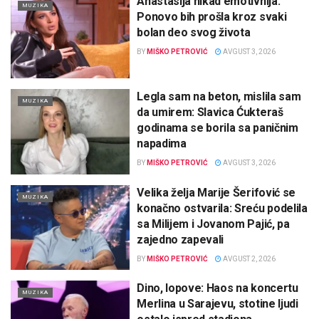
Anastasija nikad emotivnija:
MUZIKA
Ponovo bih prošla kroz svaki
bolan deo svog života
BY
MIŠKO PETROVIĆ
AVGUST 3, 2026
Legla sam na beton, mislila sam
MUZIKA
da umirem: Slavica Ćukteraš
godinama se borila sa paničnim
napadima
BY
MIŠKO PETROVIĆ
AVGUST 3, 2026
Velika želja Marije Šerifović se
MUZIKA
konačno ostvarila: Sreću podelila
sa Milijem i Jovanom Pajić, pa
zajedno zapevali
BY
MIŠKO PETROVIĆ
AVGUST 2, 2026
Dino, lopove: Haos na koncertu
MUZIKA
Merlina u Sarajevu, stotine ljudi