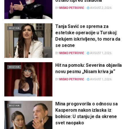
ostalo ispred stadiona
BY
MIŠKO PETROVIĆ
AVGUST 2, 2026
Tanja Savić se sprema za
MUZIKA
estetske operacije u Turskoj:
Delujem iskrivljeno, to mora da
se secne
BY
MIŠKO PETROVIĆ
AVGUST 1, 2026
Hit na pomolu: Severina objavila
MUZIKA
novu pesmu „Nisam kriva ja“
BY
MIŠKO PETROVIĆ
AVGUST 1, 2026
Mina progovorila o odnosu sa
MUZIKA
Kasperom nakon izlaska iz
bolnice: U stanju je da okrene
svet naopako