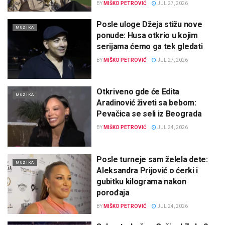
BY
MIŠKO PETROVIĆ
JUL 27, 2026
Posle uloge Džeja stižu nove
MUZIKA
ponude: Husa otkrio u kojim
serijama ćemo ga tek gledati
BY
MIŠKO PETROVIĆ
JUL 27, 2026
Otkriveno gde će Edita
MUZIKA
Aradinović živeti sa bebom:
Pevačica se seli iz Beograda
BY
MIŠKO PETROVIĆ
JUL 24, 2026
Posle turneje sam želela dete:
MUZIKA
Aleksandra Prijović o ćerki i
gubitku kilograma nakon
porođaja
BY
MIŠKO PETROVIĆ
JUL 24, 2026