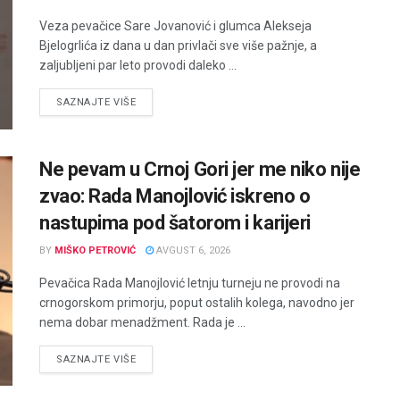
Veza pevačice Sare Jovanović i glumca Alekseja
Bjelogrlića iz dana u dan privlači sve više pažnje, a
zaljubljeni par leto provodi daleko ...
DETAILS
SAZNAJTE VIŠE
Ne pevam u Crnoj Gori jer me niko nije
zvao: Rada Manojlović iskreno o
nastupima pod šatorom i karijeri
BY
MIŠKO PETROVIĆ
AVGUST 6, 2026
Pevačica Rada Manojlović letnju turneju ne provodi na
crnogorskom primorju, poput ostalih kolega, navodno jer
nema dobar menadžment. Rada je ...
DETAILS
SAZNAJTE VIŠE