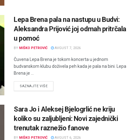
Lepa Brena pala na nastupu u Budvi:
Aleksandra Prijović joj odmah pritrčala
u pomoć
BY
MIŠKO PETROVIĆ
AVGUST 7, 2026
Čuvena Lepa Brena je tokom koncerta u jednom
budvanskom klubu doživela peh kada je pala na bini. Lepa
Brena je ...
DETAILS
SAZNAJTE VIŠE
Sara Jo i Aleksej Bjelogrlić ne kriju
koliko su zaljubljeni: Novi zajednički
trenutak raznežio fanove
BY
MIŠKO PETROVIĆ
AVGUST 6, 2026