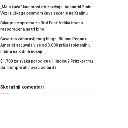
„Mala kuća“ kao most do zavičaja: Ansambl Zlatni
Vez iz Čikaga pesmom čuva sećanje na Krajinu
Čikago se sprema za Riot Fest: Velika imena
raspoređena na tri bine
Čuvarica zaboravljenog blaga: Biljana Regan u
Americi sačuvala više od 3.000 priča ispletenih u
nitima narodnih nošnji
$1.700 za svaku porodicu u Illinoisu? Pritzker traži
da Trump vrati novac od tarifa
Skorašnji komentari