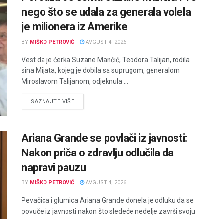
nego što se udala za generala volela
je milionera iz Amerike
BY
MIŠKO PETROVIĆ
AVGUST 4, 2026
Vest da je ćerka Suzane Mančić, Teodora Talijan, rodila
sina Mijata, kojeg je dobila sa suprugom, generalom
Miroslavom Talijanom, odjeknula ...
DETAILS
SAZNAJTE VIŠE
Ariana Grande se povlači iz javnosti:
Nakon priča o zdravlju odlučila da
napravi pauzu
BY
MIŠKO PETROVIĆ
AVGUST 4, 2026
Pevačica i glumica Ariana Grande donela je odluku da se
povuče iz javnosti nakon što sledeće nedelje završi svoju