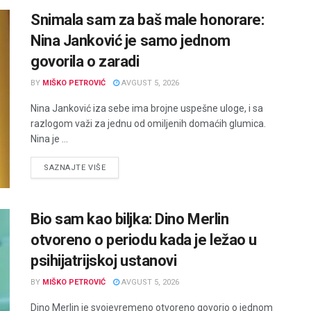
Snimala sam za baš male honorare:
Nina Janković je samo jednom
govorila o zaradi
BY
MIŠKO PETROVIĆ
AVGUST 5, 2026
Nina Janković iza sebe ima brojne uspešne uloge, i sa
razlogom važi za jednu od omiljenih domaćih glumica.
Nina je ...
DETAILS
SAZNAJTE VIŠE
Bio sam kao biljka: Dino Merlin
otvoreno o periodu kada je ležao u
psihijatrijskoj ustanovi
BY
MIŠKO PETROVIĆ
AVGUST 5, 2026
Dino Merlin je svojevremeno otvoreno govorio o jednom