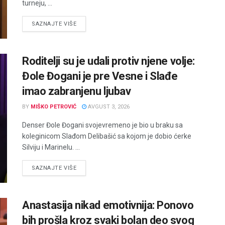
turneju, ...
DETAILS
SAZNAJTE VIŠE
Roditelji su je udali protiv njene volje:
Đole Đogani je pre Vesne i Slađe
imao zabranjenu ljubav
BY
MIŠKO PETROVIĆ
AVGUST 3, 2026
Denser Đole Đogani svojevremeno je bio u braku sa
koleginicom Slađom Delibašić sa kojom je dobio ćerke
Silviju i Marinelu. ...
DETAILS
SAZNAJTE VIŠE
Anastasija nikad emotivnija: Ponovo
bih prošla kroz svaki bolan deo svog