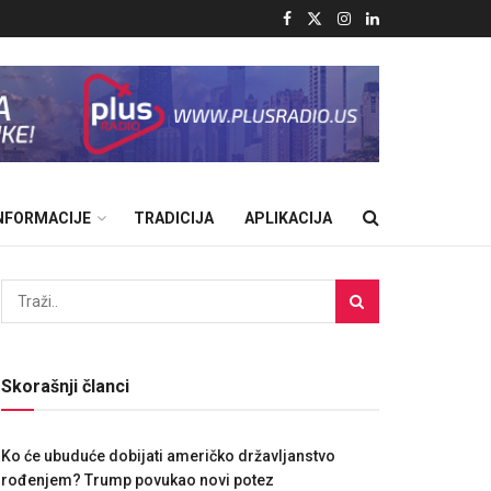
INFORMACIJE
TRADICIJA
APLIKACIJA
Skorašnji članci
Ko će ubuduće dobijati američko državljanstvo
rođenjem? Trump povukao novi potez