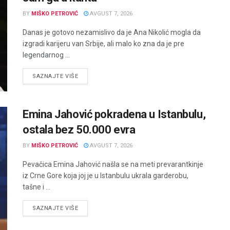
BY
MIŠKO PETROVIĆ
AVGUST 7, 2026
Danas je gotovo nezamislivo da je Ana Nikolić mogla da
izgradi karijeru van Srbije, ali malo ko zna da je pre
legendarnog ...
DETAILS
SAZNAJTE VIŠE
Emina Jahović pokradena u Istanbulu,
ostala bez 50.000 evra
BY
MIŠKO PETROVIĆ
AVGUST 7, 2026
Pevačica Emina Jahović našla se na meti prevarantkinje
iz Crne Gore koja joj je u Istanbulu ukrala garderobu,
tašne i ...
DETAILS
SAZNAJTE VIŠE