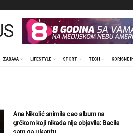
ZABAVA
LIFESTYLE
SPORT
TECH
KORISNE 
Ana Nikolić snimila ceo album na
grčkom koji nikada nije objavila: Bacila
sam ga u kantu