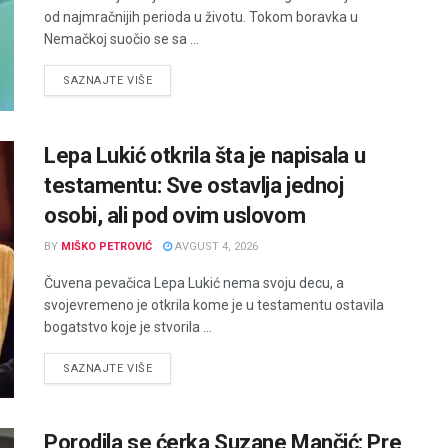
od najmračnijih perioda u životu. Tokom boravka u
Nemačkoj suočio se sa ...
DETAILS
SAZNAJTE VIŠE
Lepa Lukić otkrila šta je napisala u
testamentu: Sve ostavlja jednoj
osobi, ali pod ovim uslovom
BY
MIŠKO PETROVIĆ
AVGUST 4, 2026
Čuvena pevačica Lepa Lukić nema svoju decu, a
svojevremeno je otkrila kome je u testamentu ostavila
bogatstvo koje je stvorila ...
DETAILS
SAZNAJTE VIŠE
Porodila se ćerka Suzane Mančić: Pre