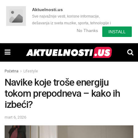
Aktuelnosti.us
Sve najvažnije vesti, korisne informacije,
dešavanja iz sveta muzike, sporta, tehnologije i
još mnogo toga zanimljivog.
No Thanks
INSTALL
Početna
Lifestyle
Navike koje troše energiju
tokom prepodneva – kako ih
izbeći?
mart 6, 2026