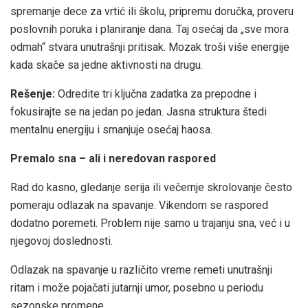
spremanje dece za vrtić ili školu, pripremu doručka, proveru
poslovnih poruka i planiranje dana. Taj osećaj da „sve mora
odmah“ stvara unutrašnji pritisak. Mozak troši više energije
kada skače sa jedne aktivnosti na drugu.
Rešenje:
Odredite tri ključna zadatka za prepodne i
fokusirajte se na jedan po jedan. Jasna struktura štedi
mentalnu energiju i smanjuje osećaj haosa.
Premalo sna – ali i neredovan raspored
Rad do kasno, gledanje serija ili večernje skrolovanje često
pomeraju odlazak na spavanje. Vikendom se raspored
dodatno poremeti. Problem nije samo u trajanju sna, već i u
njegovoj doslednosti.
Odlazak na spavanje u različito vreme remeti unutrašnji
ritam i može pojačati jutarnji umor, posebno u periodu
sezonske promene.