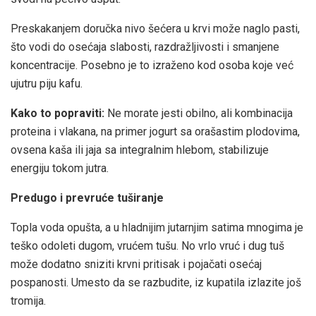
Preskakanjem doručka nivo šećera u krvi može naglo pasti,
što vodi do osećaja slabosti, razdražljivosti i smanjene
koncentracije. Posebno je to izraženo kod osoba koje već
ujutru piju kafu.
Kako to popraviti:
Ne morate jesti obilno, ali kombinacija
proteina i vlakana, na primer jogurt sa orašastim plodovima,
ovsena kaša ili jaja sa integralnim hlebom, stabilizuje
energiju tokom jutra.
Predugo i prevruće tuširanje
Topla voda opušta, a u hladnijim jutarnjim satima mnogima je
teško odoleti dugom, vrućem tušu. No vrlo vruć i dug tuš
može dodatno sniziti krvni pritisak i pojačati osećaj
pospanosti. Umesto da se razbudite, iz kupatila izlazite još
tromija.