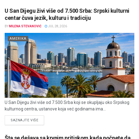
U San Dijegu živi više od 7.500 Srba: Srpski kulturni
centar čuva jezik, kulturu i tradiciju
BY
MILENA STEVANOVIĆ
JUL 28, 2026
AMERIKA
U San Dijegu živi više od 7.500 Srba koji se okupljaju oko Srpskog
kulturnog centra, ustanove koja već godinama ima...
DETAILS
SAZNAJTE VIŠE
Šta se dešava sa krvnim pritiskom kada počnete da