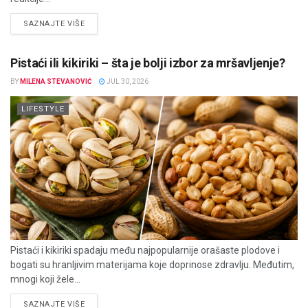
DETAILS
SAZNAJTE VIŠE
Pistaći ili kikiriki – šta je bolji izbor za mršavljenje?
BY
MILENA STEVANOVIĆ
JUL 30, 2026
LIFESTYLE
Pistaći i kikiriki spadaju među najpopularnije orašaste plodove i
bogati su hranljivim materijama koje doprinose zdravlju. Međutim,
mnogi koji žele...
DETAILS
SAZNAJTE VIŠE