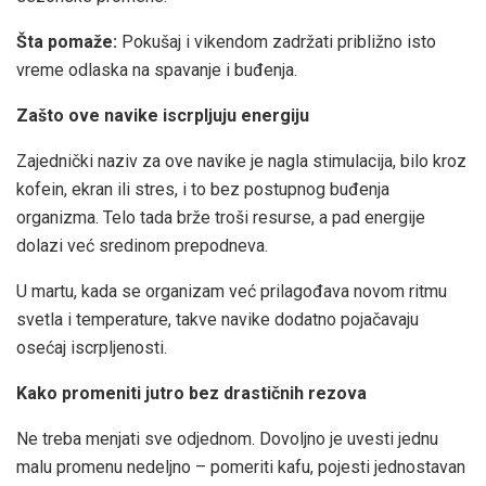
Šta pomaže:
Pokušaj i vikendom zadržati približno isto
vreme odlaska na spavanje i buđenja.
Zašto ove navike iscrpljuju energiju
Zajednički naziv za ove navike je nagla stimulacija, bilo kroz
kofein, ekran ili stres, i to bez postupnog buđenja
organizma. Telo tada brže troši resurse, a pad energije
dolazi već sredinom prepodneva.
U martu, kada se organizam već prilagođava novom ritmu
svetla i temperature, takve navike dodatno pojačavaju
osećaj iscrpljenosti.
Kako promeniti jutro bez drastičnih rezova
Ne treba menjati sve odjednom. Dovoljno je uvesti jednu
malu promenu nedeljno – pomeriti kafu, pojesti jednostavan