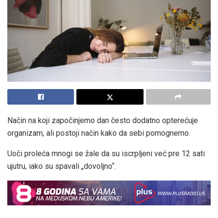
Način na koji započinjemo dan često dodatno opterećuje
organizam, ali postoji način kako da sebi pomognemo.
Uoči proleća mnogi se žale da su iscrpljeni već pre 12 sati
ujutru, iako su spavali „dovoljno“.