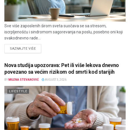
Sve više zaposlenih širom sveta suočava se sa stresom,
iscrpljenošću i sindromom sagorevanja na poslu, posebno oni koji
svakodnevno rade...
DETAILS
SAZNAJTE VIŠE
Nova studija upozorava: Pet ili više lekova dnevno
povezano sa većim rizikom od smrti kod starijih
BY
MILENA STEVANOVIĆ
AVGUST 3, 2026
LIFESTYLE