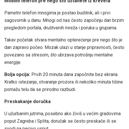
Mobilni telefon pre nego što ustanete iz kreveta
Pametni telefon mnogima je postao budilnik, ali i prvi
sagovornik u danu. Mnogi od nas često započinju dan brzim
pregledom portala, društvenih mreža i poruka u grupama.
Takav početak stvara mentalno opterećenje pre nego što je
dan zapravo počeo. Mozak ulazi u stanje pripravnosti, često
povezano sa stresom, što ubrzava potrošnju mentalne
energije.
Bolja opcija:
Prvih 20 minuta dana započnite bez ekrana.
Kratko istezanje, otvaranje prozora ili nekoliko minuta tišine
pomažu telu da se prirodno razbudi.
Preskakanje doručka
U užurbanim jutrima, posebno ako živiš u većim gradovima
poput Zagreba i Splita, doručak se često preskače ili se
svodi na pecivo usput.