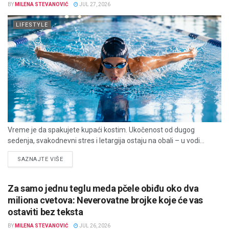
BY
MILENA STEVANOVIĆ
JUL 27, 2026
LIFESTYLE
Vreme je da spakujete kupaći kostim. Ukočenost od dugog
sedenja, svakodnevni stres i letargija ostaju na obali – u vodi...
DETAILS
SAZNAJTE VIŠE
Za samo jednu teglu meda pčele obiđu oko dva
miliona cvetova: Neverovatne brojke koje će vas
ostaviti bez teksta
BY
MILENA STEVANOVIĆ
JUL 26, 2026