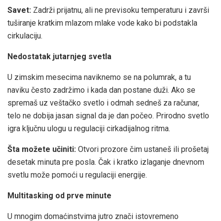
Savet:
Zadrži prijatnu, ali ne previsoku temperaturu i završi
tuširanje kratkim mlazom mlake vode kako bi podstakla
cirkulaciju.
Nedostatak jutarnjeg svetla
U zimskim mesecima naviknemo se na polumrak, a tu
naviku često zadržimo i kada dan postane duži. Ako se
spremaš uz veštačko svetlo i odmah sedneš za računar,
telo ne dobija jasan signal da je dan počeo. Prirodno svetlo
igra ključnu ulogu u regulaciji cirkadijalnog ritma.
Šta možete učiniti:
Otvori prozore čim ustaneš ili prošetaj
desetak minuta pre posla. Čak i kratko izlaganje dnevnom
svetlu može pomoći u regulaciji energije.
Multitasking od prve minute
U mnogim domaćinstvima jutro znači istovremeno