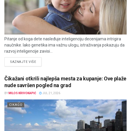
Pitanje od koga dete nasleđuje inteligenciju decenijama intrigira
naučnike. Iako genetika ima važnu ulogu, istraživanja pokazuju da
razvoj inteligencije zavisi...
DETAILS
SAZNAJTE VIŠE
Čikažani otkrili najlepša mesta za kupanje: Ove plaže
nude savršen pogled na grad
BY
MILOS KRIVOKAPIĆ
JUL 21, 2026
CIKAGO