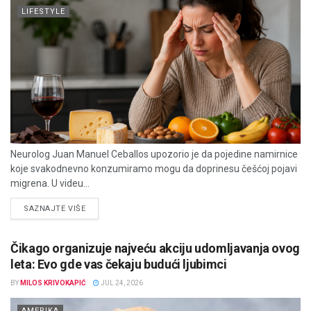
LIFESTYLE
Neurolog Juan Manuel Ceballos upozorio je da pojedine namirnice
koje svakodnevno konzumiramo mogu da doprinesu češćoj pojavi
migrena. U videu...
DETAILS
SAZNAJTE VIŠE
Čikago organizuje najveću akciju udomljavanja ovog
leta: Evo gde vas čekaju budući ljubimci
BY
MILOS KRIVOKAPIĆ
JUL 24, 2026
AMERIKA