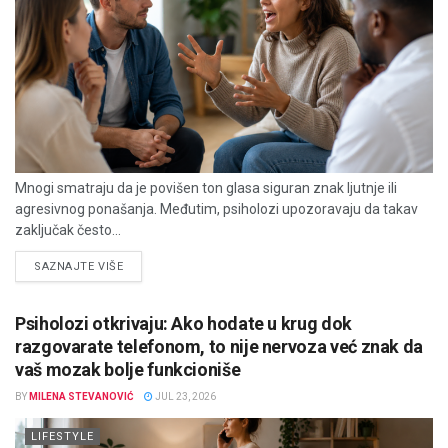
Mnogi smatraju da je povišen ton glasa siguran znak ljutnje ili
agresivnog ponašanja. Međutim, psiholozi upozoravaju da takav
zaključak često...
DETAILS
SAZNAJTE VIŠE
Psiholozi otkrivaju: Ako hodate u krug dok
razgovarate telefonom, to nije nervoza već znak da
vaš mozak bolje funkcioniše
BY
MILENA STEVANOVIĆ
JUL 23, 2026
LIFESTYLE