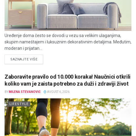
Uređenje doma često se dovodi u vezu sa velikim ulaganjima,
skupim nameštajem i luksuznim dekorativnim detaljima. Međutim,
moderan i prijatan...
DETAILS
SAZNAJTE VIŠE
Zaboravite pravilo od 10.000 koraka! Naučnici otkrili
koliko vam je zaista potrebno za duži i zdraviji život
BY
MILENA STEVANOVIĆ
AVGUST 6, 2026
LIFESTYLE