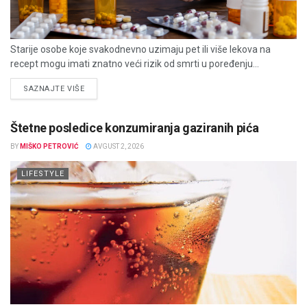
Starije osobe koje svakodnevno uzimaju pet ili više lekova na
recept mogu imati znatno veći rizik od smrti u poređenju...
DETAILS
SAZNAJTE VIŠE
Štetne posledice konzumiranja gaziranih pića
BY
MIŠKO PETROVIĆ
AVGUST 2, 2026
LIFESTYLE