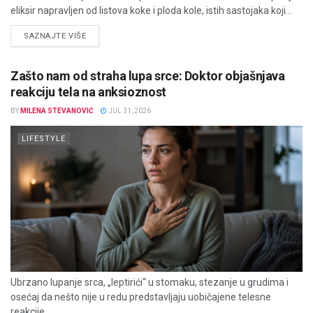
eliksir napravljen od listova koke i ploda kole, istih sastojaka koji...
DETAILS
SAZNAJTE VIŠE
Zašto nam od straha lupa srce: Doktor objašnjava
reakciju tela na anksioznost
BY
MILENA STEVANOVIĆ
JUL 31, 2026
LIFESTYLE
Ubrzano lupanje srca, „leptirići“ u stomaku, stezanje u grudima i
osećaj da nešto nije u redu predstavljaju uobičajene telesne
reakcije...