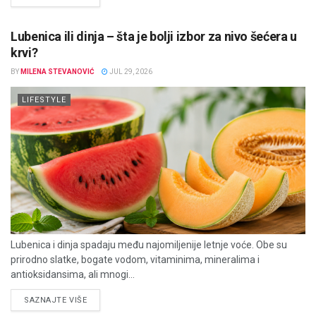
Lubenica ili dinja – šta je bolji izbor za nivo šećera u
krvi?
BY
MILENA STEVANOVIĆ
JUL 29, 2026
LIFESTYLE
Lubenica i dinja spadaju među najomiljenije letnje voće. Obe su
prirodno slatke, bogate vodom, vitaminima, mineralima i
antioksidansima, ali mnogi...
DETAILS
SAZNAJTE VIŠE