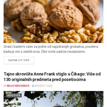
Orasi i bademi važe za jedne od najzdravijih grickalica, posebno
kada je reč o zaštiti srca. Obe vrste sadrže nezasićene...
DETAILS
SAZNAJTE VIŠE
Tajno skrovište Anne Frank stiglo u Čikago: Više od
130 originalnih predmeta pred posetiocima
BY
MILOS KRIVOKAPIĆ
AVGUST 7, 2026
AMERIKA