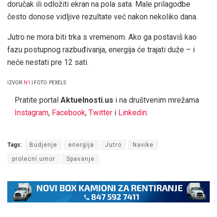
doručak ili odložiti ekran na pola sata. Male prilagodbe
često donose vidljive rezultate već nakon nekoliko dana.
Jutro ne mora biti trka s vremenom. Ako ga postaviš kao
fazu postupnog razbuđivanja, energija će trajati duže – i
neće nestati pre 12 sati.
IZVOR:
N1
I FOTO: PEXELS
Pratite portal
Aktuelnosti.us
i na društvenim mrežama
Instagram
,
Facebook
,
Twitter
i
Linkedin
.
Tags:
Budjenje
energija
Jutro
Navike
prolecni umor
Spavanje