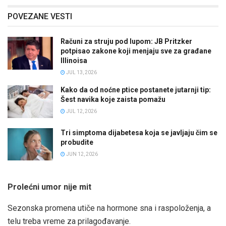
POVEZANE VESTI
Računi za struju pod lupom: JB Pritzker
potpisao zakone koji menjaju sve za građane
Illinoisa
JUL 13, 2026
Kako da od noćne ptice postanete jutarnji tip:
Šest navika koje zaista pomažu
JUL 12, 2026
Tri simptoma dijabetesa koja se javljaju čim se
probudite
JUN 12, 2026
Prolećni umor nije mit
Sezonska promena utiče na hormone sna i raspoloženja, a
telu treba vreme za prilagođavanje.