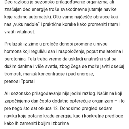
Deo razloga je sezonsko prilagođavanje organizma, ali
značajan deo energije troše svakodnevne jutarnje navike
koje radimo automatski. Otkrivamo najčešće obrasce koji
nas „vuku nadole“ i praktične korake kako promeniti ritam i
vratiti vitalnost.
Prelazak iz zime u proleće donosi promene u nivou
hormona koji regulišu san i raspoloženje, poput melatonina i
serotonina. Telu treba vreme da uskladi unutrašnji sat sa
dužim danima i više svetla, zbog čega se može javiti osećaj
tromosti, manjak koncentracije i pad energije,
prenosi Tportal.
Ali sezonsko prilagođavanje nije jedini razlog. Način na koji
započinjemo dan često dodatno opterećuje organizam – i to
pre nego što sat otkuca 12. Donosimo pregled sedam
navika koje potajno kradu energiju, kao i konkretne predloge
kako ih zameniti boljim izborima.