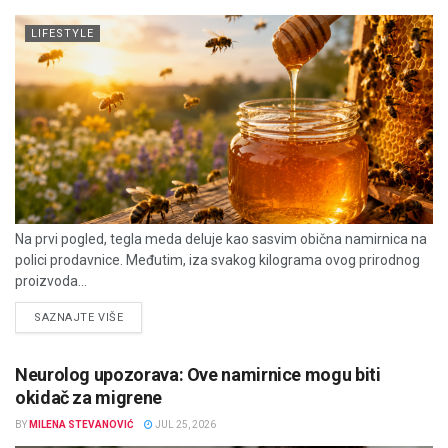
LIFESTYLE
Na prvi pogled, tegla meda deluje kao sasvim obična namirnica na
polici prodavnice. Međutim, iza svakog kilograma ovog prirodnog
proizvoda...
DETAILS
SAZNAJTE VIŠE
Neurolog upozorava: Ove namirnice mogu biti
okidač za migrene
BY
MILENA STEVANOVIĆ
JUL 25, 2026