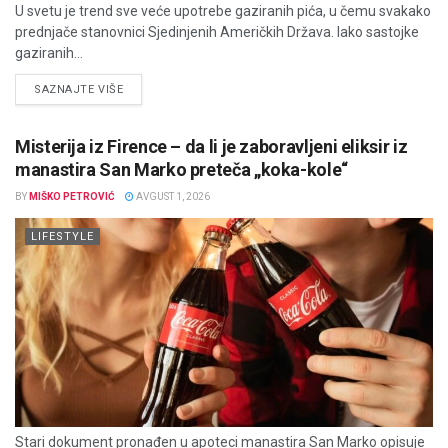
U svetu je trend sve veće upotrebe gaziranih pića, u čemu svakako
prednjače stanovnici Sjedinjenih Američkih Država. Iako sastojke
gaziranih...
DETAILS
SAZNAJTE VIŠE
Misterija iz Firence – da li je zaboravljeni eliksir iz
manastira San Marko preteča „koka-kole“
BY
MIŠKO PETROVIĆ
AVGUST 1, 2026
LIFESTYLE
Stari dokument pronađen u apoteci manastira San Marko opisuje