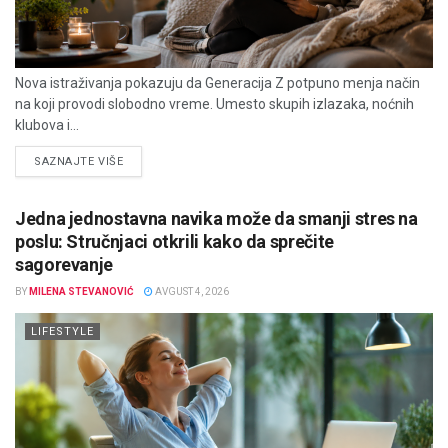
Nova istraživanja pokazuju da Generacija Z potpuno menja način
na koji provodi slobodno vreme. Umesto skupih izlazaka, noćnih
klubova i...
DETAILS
SAZNAJTE VIŠE
Jedna jednostavna navika može da smanji stres na
poslu: Stručnjaci otkrili kako da sprečite
sagorevanje
BY
MILENA STEVANOVIĆ
AVGUST 4, 2026
LIFESTYLE