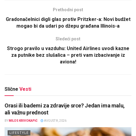
Prethodni post
Gradonačelnici digli glas protiv Pritzker-a: Novi budžet
mogao bi da udari po džepu građana Illinois-a
Sledeći post
Strogo pravilo u vazduhu: United Airlines uvodi kazne
za putnike bez slušalica – preti vam izbacivanje iz
aviona!
Slične
Vesti
Orasi ili bademi za zdravije srce? Jedan ima malu,
ali važnu prednost
BY
MILOS KRIVOKAPIĆ
AVGUST 8, 2026
LIFESTYLE