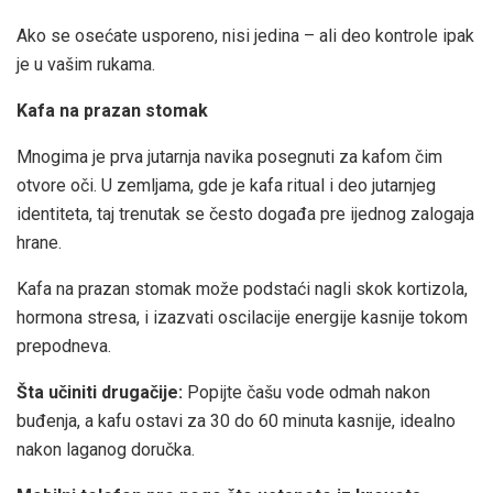
Ako se osećate usporeno, nisi jedina – ali deo kontrole ipak
je u vašim rukama.
Kafa na prazan stomak
Mnogima je prva jutarnja navika posegnuti za kafom čim
otvore oči. U zemljama, gde je kafa ritual i deo jutarnjeg
identiteta, taj trenutak se često događa pre ijednog zalogaja
hrane.
Kafa na prazan stomak može podstaći nagli skok kortizola,
hormona stresa, i izazvati oscilacije energije kasnije tokom
prepodneva.
Šta učiniti drugačije:
Popijte čašu vode odmah nakon
buđenja, a kafu ostavi za 30 do 60 minuta kasnije, idealno
nakon laganog doručka.