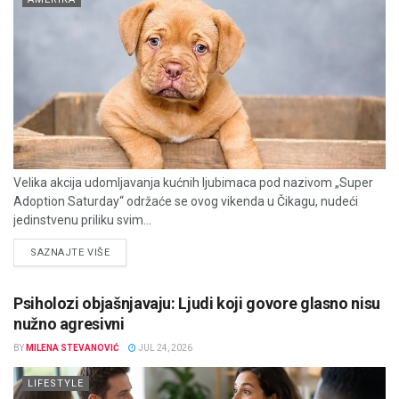
Velika akcija udomljavanja kućnih ljubimaca pod nazivom „Super
Adoption Saturday“ održaće se ovog vikenda u Čikagu, nudeći
jedinstvenu priliku svim...
DETAILS
SAZNAJTE VIŠE
Psiholozi objašnjavaju: Ljudi koji govore glasno nisu
nužno agresivni
BY
MILENA STEVANOVIĆ
JUL 24, 2026
LIFESTYLE