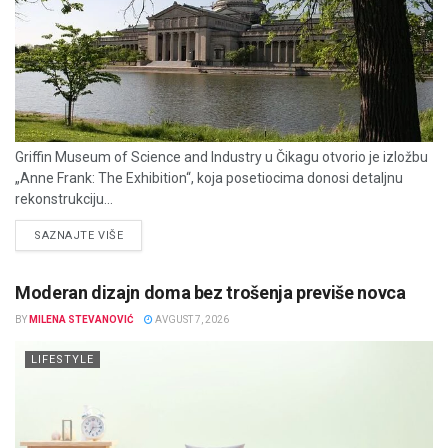
Griffin Museum of Science and Industry u Čikagu otvorio je izložbu
„Anne Frank: The Exhibition“, koja posetiocima donosi detaljnu
rekonstrukciju...
DETAILS
SAZNAJTE VIŠE
Moderan dizajn doma bez trošenja previše novca
BY
MILENA STEVANOVIĆ
AVGUST 7, 2026
LIFESTYLE