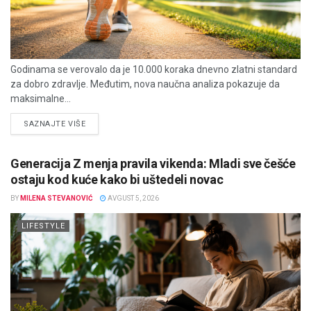
Godinama se verovalo da je 10.000 koraka dnevno zlatni standard
za dobro zdravlje. Međutim, nova naučna analiza pokazuje da
maksimalne...
DETAILS
SAZNAJTE VIŠE
Generacija Z menja pravila vikenda: Mladi sve češće
ostaju kod kuće kako bi uštedeli novac
BY
MILENA STEVANOVIĆ
AVGUST 5, 2026
LIFESTYLE