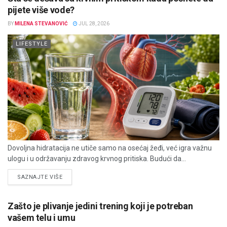
pijete više vode?
BY
MILENA STEVANOVIĆ
JUL 28, 2026
LIFESTYLE
Dovoljna hidratacija ne utiče samo na osećaj žeđi, već igra važnu
ulogu i u održavanju zdravog krvnog pritiska. Budući da...
DETAILS
SAZNAJTE VIŠE
Zašto je plivanje jedini trening koji je potreban
vašem telu i umu