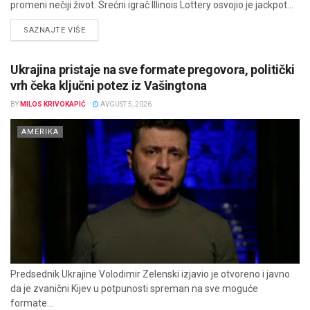
promeni nečiji život. Srećni igrač Illinois Lottery osvojio je jackpot...
DETAILS
SAZNAJTE VIŠE
Ukrajina pristaje na sve formate pregovora, politički
vrh čeka ključni potez iz Vašingtona
BY
MILOS KRIVOKAPIĆ
AVGUST 5, 2026
AMERIKA
Predsednik Ukrajine Volodimir Zelenski izjavio je otvoreno i javno
da je zvanični Kijev u potpunosti spreman na sve moguće
formate...