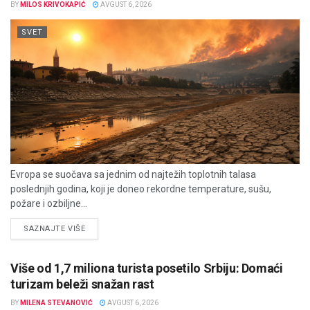
BY
MILOS KRIVOKAPIĆ
AVGUST 6, 2026
SVET
Evropa se suočava sa jednim od najtežih toplotnih talasa
poslednjih godina, koji je doneo rekordne temperature, sušu,
požare i ozbiljne...
DETAILS
SAZNAJTE VIŠE
Više od 1,7 miliona turista posetilo Srbiju: Domaći
turizam beleži snažan rast
BY
MILENA STEVANOVIĆ
AVGUST 6, 2026