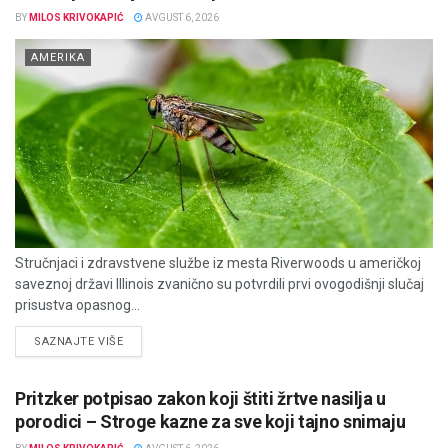
BY
MILOS KRIVOKAPIĆ
AVGUST 6, 2026
AMERIKA
Stručnjaci i zdravstvene službe iz mesta Riverwoods u američkoj
saveznoj državi Illinois zvanično su potvrdili prvi ovogodišnji slučaj
prisustva opasnog...
DETAILS
SAZNAJTE VIŠE
Pritzker potpisao zakon koji štiti žrtve nasilja u
porodici – Stroge kazne za sve koji tajno snimaju