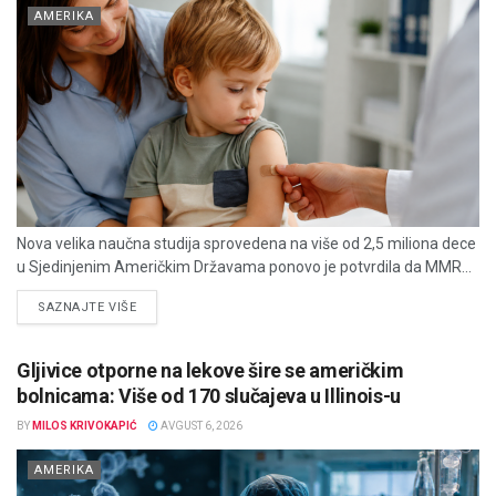
AMERIKA
Nova velika naučna studija sprovedena na više od 2,5 miliona dece
u Sjedinjenim Američkim Državama ponovo je potvrdila da MMR...
DETAILS
SAZNAJTE VIŠE
Gljivice otporne na lekove šire se američkim
bolnicama: Više od 170 slučajeva u Illinois-u
BY
MILOS KRIVOKAPIĆ
AVGUST 6, 2026
AMERIKA