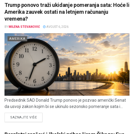
Trump ponovo traži ukidanje pomeranja sata: Hoće li
Amerika zauvek ostati na letnjem računanju
vremena?
BY
MILENA STEVANOVIĆ
AVGUST 6, 2026
AMERIKA
Predsednik SAD Donald Trump ponovo je pozvao američki Senat
da usvoji zakon kojim bi se ukinulo sezonsko pomeranje sata i...
DETAILS
SAZNAJTE VIŠE