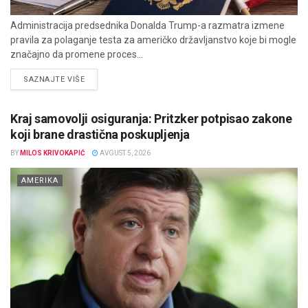
Administracija predsednika Donalda Trump-a razmatra izmene
pravila za polaganje testa za američko državljanstvo koje bi mogle
značajno da promene proces...
DETAILS
SAZNAJTE VIŠE
Kraj samovolji osiguranja: Pritzker potpisao zakone
koji brane drastična poskupljenja
BY
MILOS KRIVOKAPIĆ
AVGUST 5, 2026
AMERIKA