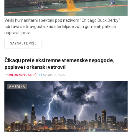
Veliki humanitarni spektakl pod nazivom "Chicago Duck Derby"
održava se 6. avgusta, kada će hiljade žutih gumenih patkica
napraviti pravi...
DETAILS
SAZNAJTE VIŠE
Čikagu prete ekstremne vremenske nepogode,
poplave i orkanski vetrovi!
BY
MILOS KRIVOKAPIĆ
AVGUST 5, 2026
AMERIKA