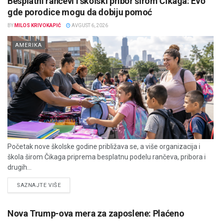
Besplatni rančevi i školski pribor širom Čikaga: Evo
gde porodice mogu da dobiju pomoć
BY
MILOS KRIVOKAPIĆ
AVGUST 6, 2026
AMERIKA
Početak nove školske godine približava se, a više organizacija i
škola širom Čikaga priprema besplatnu podelu rančeva, pribora i
drugih...
DETAILS
SAZNAJTE VIŠE
Nova Trump-ova mera za zaposlene: Plaćeno