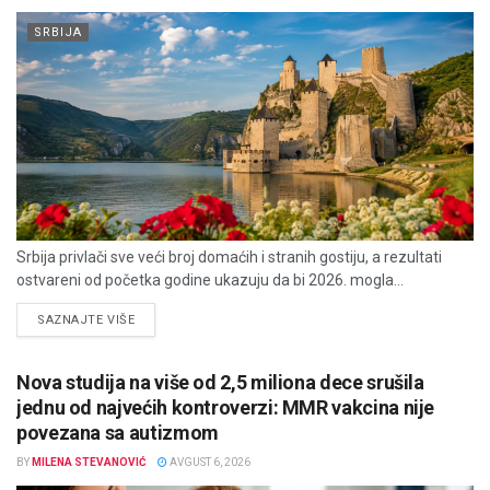
SRBIJA
Srbija privlači sve veći broj domaćih i stranih gostiju, a rezultati
ostvareni od početka godine ukazuju da bi 2026. mogla...
DETAILS
SAZNAJTE VIŠE
Nova studija na više od 2,5 miliona dece srušila
jednu od najvećih kontroverzi: MMR vakcina nije
povezana sa autizmom
BY
MILENA STEVANOVIĆ
AVGUST 6, 2026