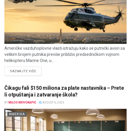
Američke vazduhoplovne vlasti istražuju kako se putnički avion sa
velikim brojem putnika previše približio predsedničkom vojnom
helikopteru Marine One, u...
DETAILS
SAZNAJTE VIŠE
Čikagu fali $150 miliona za plate nastavnika – Prete
li otpuštanja i zatvaranje škola?
BY
MILOS KRIVOKAPIĆ
AVGUST 6, 2026
AMERIKA