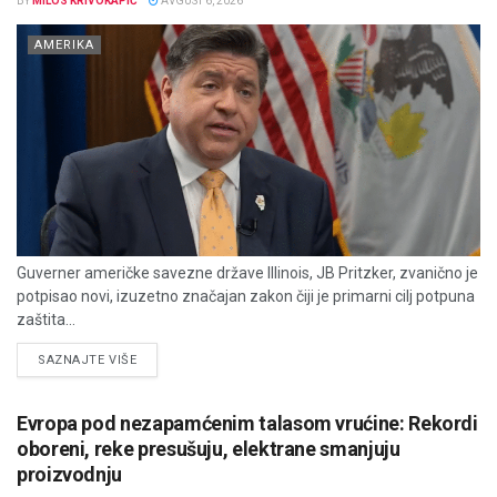
BY
MILOS KRIVOKAPIĆ
AVGUST 6, 2026
AMERIKA
Guverner američke savezne države Illinois, JB Pritzker, zvanično je
potpisao novi, izuzetno značajan zakon čiji je primarni cilj potpuna
zaštita...
DETAILS
SAZNAJTE VIŠE
Evropa pod nezapamćenim talasom vrućine: Rekordi
oboreni, reke presušuju, elektrane smanjuju
proizvodnju