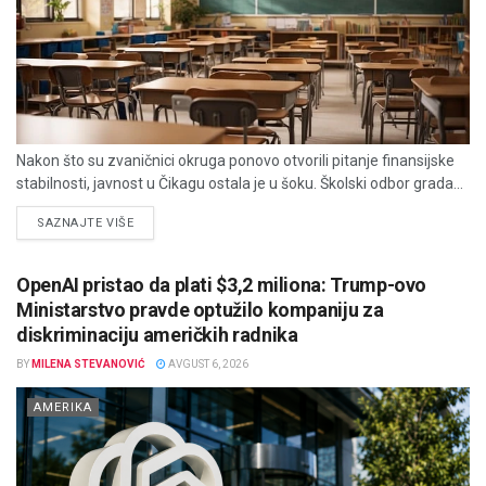
Nakon što su zvaničnici okruga ponovo otvorili pitanje finansijske
stabilnosti, javnost u Čikagu ostala je u šoku. Školski odbor grada...
DETAILS
SAZNAJTE VIŠE
OpenAI pristao da plati $3,2 miliona: Trump-ovo
Ministarstvo pravde optužilo kompaniju za
diskriminaciju američkih radnika
BY
MILENA STEVANOVIĆ
AVGUST 6, 2026
AMERIKA