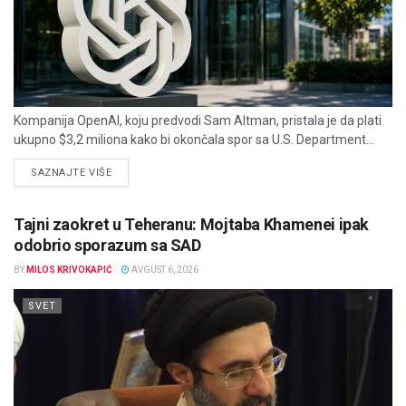
Kompanija OpenAI, koju predvodi Sam Altman, pristala je da plati
ukupno $3,2 miliona kako bi okončala spor sa U.S. Department...
DETAILS
SAZNAJTE VIŠE
Tajni zaokret u Teheranu: Mojtaba Khamenei ipak
odobrio sporazum sa SAD
BY
MILOS KRIVOKAPIĆ
AVGUST 6, 2026
SVET