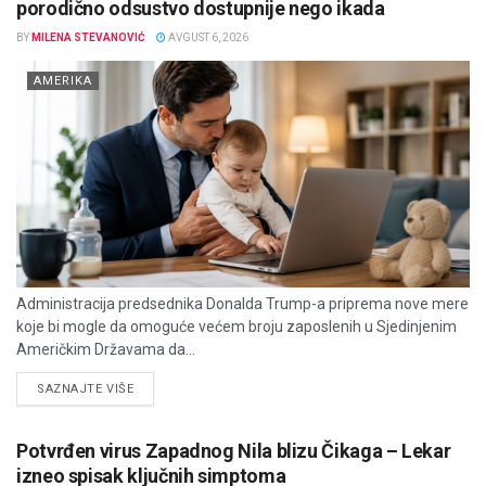
porodično odsustvo dostupnije nego ikada
BY
MILENA STEVANOVIĆ
AVGUST 6, 2026
AMERIKA
Administracija predsednika Donalda Trump-a priprema nove mere
koje bi mogle da omoguće većem broju zaposlenih u Sjedinjenim
Američkim Državama da...
DETAILS
SAZNAJTE VIŠE
Potvrđen virus Zapadnog Nila blizu Čikaga – Lekar
izneo spisak ključnih simptoma