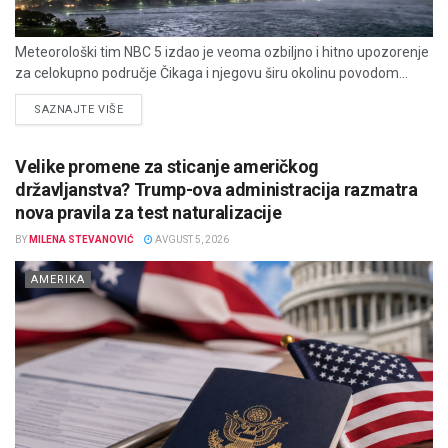
Meteorološki tim NBC 5 izdao je veoma ozbiljno i hitno upozorenje
za celokupno područje Čikaga i njegovu širu okolinu povodom...
DETAILS
SAZNAJTE VIŠE
Velike promene za sticanje američkog
državljanstva? Trump-ova administracija razmatra
nova pravila za test naturalizacije
BY
MILENA STEVANOVIĆ
AVGUST 5, 2026
AMERIKA