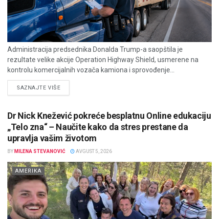
Administracija predsednika Donalda Trump-a saopštila je
rezultate velike akcije Operation Highway Shield, usmerene na
kontrolu komercijalnih vozača kamiona i sprovođenje...
DETAILS
SAZNAJTE VIŠE
Dr Nick Knežević pokreće besplatnu Online edukaciju
„Telo zna“ – Naučite kako da stres prestane da
upravlja vašim životom
BY
MILENA STEVANOVIĆ
AVGUST 5, 2026
AMERIKA