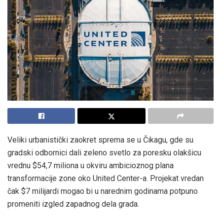
Veliki urbanistički zaokret sprema se u Čikagu, gde su
gradski odbornici dali zeleno svetlo za poresku olakšicu
vrednu $54,7 miliona u okviru ambicioznog plana
transformacije zone oko United Center-a. Projekat vredan
čak $7 milijardi mogao bi u narednim godinama potpuno
promeniti izgled zapadnog dela grada.