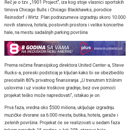
Reč je o tzv. „1901 Project“, iza kog stoje vlasnici sportskih
timova Chicago Bulls i Chicago Blackhawks, porodice
Reinsdorf i Wirtz. Plan podrazumeva izgradnju skoro 10.000
novih stanova, hotela, poslovnih prostora i velike koncertne
hale, na mestu sadašnjih parking površina.
Prema rečima finansijskog direktora United Center-a, Steve
Rucks-a, poreski podsticaj je ključan kako bi se obezbedilo
preostalih 80% privatnog finansiranja. „U trenutnim tržišnim
uslovima i uz visoke troškove gradnje, bez ove pomoći
projekat teško može napredovati“, istakao je on.
Prva faza, vredna oko $500 miliona, uključuje izgradnju
muzičke dvorane sa 6.000 mesta, butika, hotela, garaže i
zelenih površina. Projekat će se realizovati u sedam faza