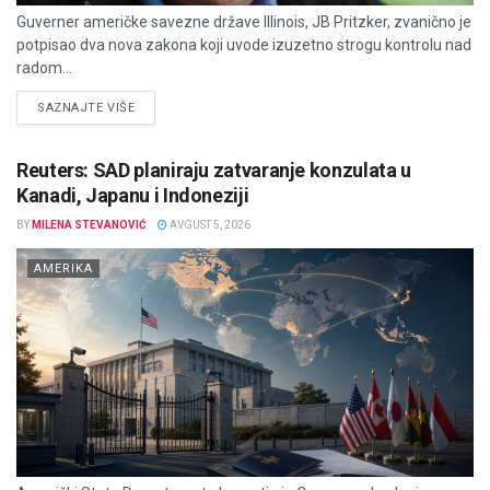
Guverner američke savezne države Illinois, JB Pritzker, zvanično je
potpisao dva nova zakona koji uvode izuzetno strogu kontrolu nad
radom...
DETAILS
SAZNAJTE VIŠE
Reuters: SAD planiraju zatvaranje konzulata u
Kanadi, Japanu i Indoneziji
BY
MILENA STEVANOVIĆ
AVGUST 5, 2026
AMERIKA