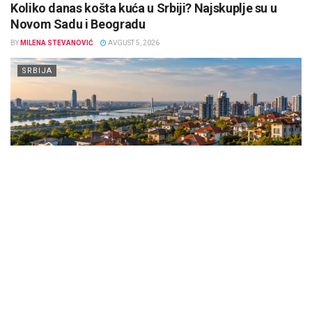
Koliko danas košta kuća u Srbiji? Najskuplje su u
Novom Sadu i Beogradu
BY
MILENA STEVANOVIĆ
AVGUST 5, 2026
SRBIJA
Prodaja kuća u Srbiji nastavila je da raste tokom 2025. godine.
Prema podacima Republičkog geodetskog zavoda (RGZ),
prosečna cena kuće...
DETAILS
SAZNAJTE VIŠE
Diplomatski rat na pomolu: Madrid žestoko uzvratio