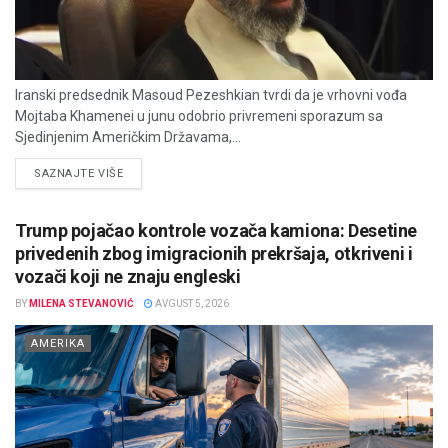
Iranski predsednik Masoud Pezeshkian tvrdi da je vrhovni vođa
Mojtaba Khamenei u junu odobrio privremeni sporazum sa
Sjedinjenim Američkim Državama,...
DETAILS
SAZNAJTE VIŠE
Trump pojačao kontrole vozača kamiona: Desetine
privedenih zbog imigracionih prekršaja, otkriveni i
vozači koji ne znaju engleski
BY
MILENA STEVANOVIĆ
AVGUST 5, 2026
AMERIKA