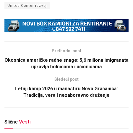
United Center razvoj
Prethodni post
Okosnica američke radne snage: 5,6 miliona imigranata
upravlja bolnicama i učionicama
Sledeći post
Letnji kamp 2026 u manastiru Nova Gračanica:
Tradicija, vera i nezaboravno druženje
Slične
Vesti