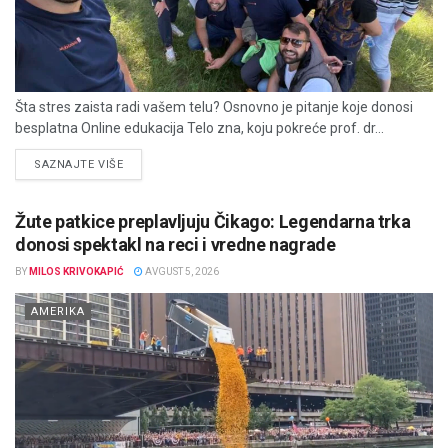
Šta stres zaista radi vašem telu? Osnovno je pitanje koje donosi
besplatna Online edukacija Telo zna, koju pokreće prof. dr...
DETAILS
SAZNAJTE VIŠE
Žute patkice preplavljuju Čikago: Legendarna trka
donosi spektakl na reci i vredne nagrade
BY
MILOS KRIVOKAPIĆ
AVGUST 5, 2026
AMERIKA