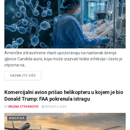
Američke zdravstvene vlasti upozoravaju na nastavak širenja
gljivice Candida auris, koja može izazvati teške infekcije i često je
otporna na...
DETAILS
SAZNAJTE VIŠE
Komercijalni avion prišao helikopteru u kojem je bio
Donald Trump: FAA pokrenula istragu
BY
MILENA STEVANOVIĆ
AVGUST 6, 2026
AMERIKA