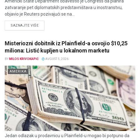
Američki State Department obavestio je Congress da planira
zatvaranje pet diplomatskih predstavništava u inostranstvu,
objavio je Reuters pozivajući se na...
DETAILS
SAZNAJTE VIŠE
Misteriozni dobitnik iz Plainfield-a osvojio $10,25
miliona: Listić kupljen u lokalnom marketu
BY
MILOS KRIVOKAPIĆ
AVGUST 5, 2026
AMERIKA
Jedan odlazak u prodavnicu u Plainfield-u mogao bi potpuno da