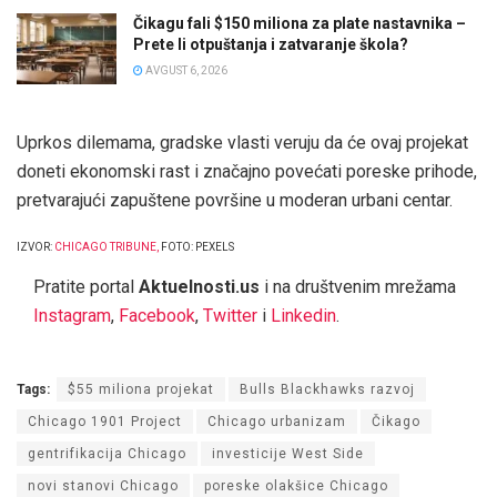
Čikagu fali $150 miliona za plate nastavnika –
Prete li otpuštanja i zatvaranje škola?
AVGUST 6, 2026
Uprkos dilemama, gradske vlasti veruju da će ovaj projekat
doneti ekonomski rast i značajno povećati poreske prihode,
pretvarajući zapuštene površine u moderan urbani centar.
IZVOR:
CHICAGO TRIBUNE
,
FOTO: PEXELS
Pratite portal
Aktuelnosti.us
i na društvenim mrežama
Instagram
,
Facebook
,
Twitter
i
Linkedin
.
Tags:
$55 miliona projekat
Bulls Blackhawks razvoj
Chicago 1901 Project
Chicago urbanizam
Čikago
gentrifikacija Chicago
investicije West Side
novi stanovi Chicago
poreske olakšice Chicago