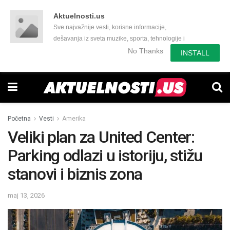
Aktuelnosti.us
Sve najvažnije vesti, korisne informacije,
dešavanja iz sveta muzike, sporta, tehnologije i
još mnogo toga zanimljivog.
No Thanks
INSTALL
Početna
Vesti
Amerika
Veliki plan za United Center:
Parking odlazi u istoriju, stižu
stanovi i biznis zona
maj 13, 2026