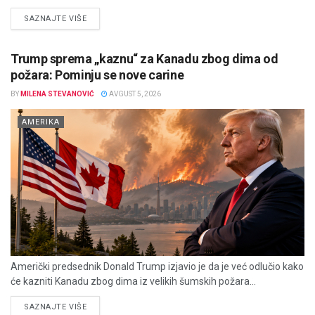
DETAILS
SAZNAJTE VIŠE
Trump sprema „kaznu“ za Kanadu zbog dima od
požara: Pominju se nove carine
BY
MILENA STEVANOVIĆ
AVGUST 5, 2026
AMERIKA
Američki predsednik Donald Trump izjavio je da je već odlučio kako
će kazniti Kanadu zbog dima iz velikih šumskih požara...
DETAILS
SAZNAJTE VIŠE