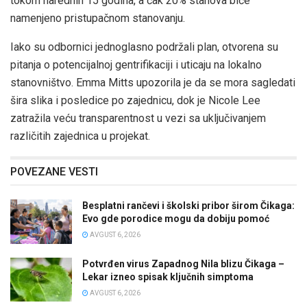
tokom narednih 15 godina, a čak 20% stanova biće
namenjeno pristupačnom stanovanju.
Iako su odbornici jednoglasno podržali plan, otvorena su
pitanja o potencijalnoj gentrifikaciji i uticaju na lokalno
stanovništvo. Emma Mitts upozorila je da se mora sagledati
šira slika i posledice po zajednicu, dok je Nicole Lee
zatražila veću transparentnost u vezi sa uključivanjem
različitih zajednica u projekat.
POVEZANE VESTI
Besplatni rančevi i školski pribor širom Čikaga:
Evo gde porodice mogu da dobiju pomoć
AVGUST 6, 2026
Potvrđen virus Zapadnog Nila blizu Čikaga –
Lekar izneo spisak ključnih simptoma
AVGUST 6, 2026