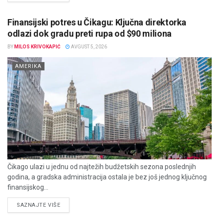
Finansijski potres u Čikagu: Ključna direktorka
odlazi dok gradu preti rupa od $90 miliona
BY
MILOS KRIVOKAPIĆ
AVGUST 5, 2026
AMERIKA
Čikago ulazi u jednu od najtežih budžetskih sezona poslednjih
godina, a gradska administracija ostala je bez još jednog ključnog
finansijskog...
DETAILS
SAZNAJTE VIŠE