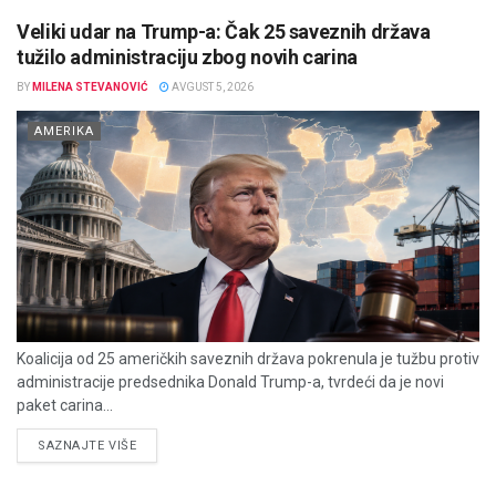
Veliki udar na Trump-a: Čak 25 saveznih država
tužilo administraciju zbog novih carina
BY
MILENA STEVANOVIĆ
AVGUST 5, 2026
AMERIKA
Koalicija od 25 američkih saveznih država pokrenula je tužbu protiv
administracije predsednika Donald Trump-a, tvrdeći da je novi
paket carina...
DETAILS
SAZNAJTE VIŠE