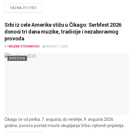
DETAILS
SAZNAJTE VIŠE
Srbi iz cele Amerike stižu u Čikago: Serbfest 2026
donosi tri dana muzike, tradicije i nezaboravnog
provoda
BY
MILENA STEVANOVIĆ
AVGUST 7, 2026
AMERIKA
Čikago će od petka, 7. avgusta, do nedelje, 9. avgusta 2026.
godine, ponovo postati mesto okupljanja Srba i njihovih prijatelja...