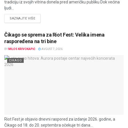
tradiciju iz svojih vitrina donela pred američku publiku Dok većina
ljudi...
DETAILS
SAZNAJTE VIŠE
Čikago se sprema za Riot Fest: Velika imena
raspoređena na tri bine
BY
MILOS KRIVOKAPIĆ
AVGUST 7, 2026
CIKAGO
Riot Fest je objavio dnevni raspored za izdanje 2026. godine, a
Čikago od 18. do 20. septembra očekuje tri dana...