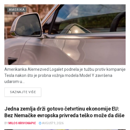
AMERIKA
Amerikanka Alemezved Logalet podnela je tužbu protiv kompanije
Tesla nakon što je probna vožnja modela Model Y završena
udarom u...
DETAILS
SAZNAJTE VIŠE
Jedna zemlja drži gotovo četvrtinu ekonomije EU:
Bez Nemačke evropska privreda teško može da diše
BY
MILOS KRIVOKAPIĆ
AVGUST 9, 2026