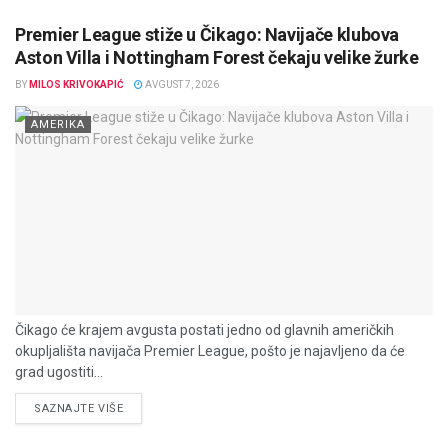
Premier League stiže u Čikago: Navijače klubova
Aston Villa i Nottingham Forest čekaju velike žurke
BY
MILOS KRIVOKAPIĆ
AVGUST 7, 2026
AMERIKA
Čikago će krajem avgusta postati jedno od glavnih američkih
okupljališta navijača Premier League, pošto je najavljeno da će
grad ugostiti...
DETAILS
SAZNAJTE VIŠE