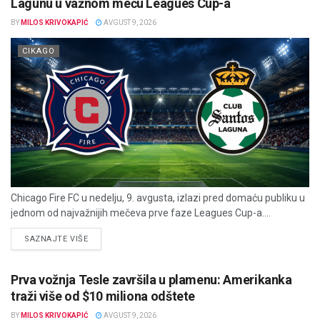
Lagunu u važnom meču Leagues Cup-a
BY
MILOS KRIVOKAPIĆ
AVGUST 9, 2026
CIKAGO
Chicago Fire FC u nedelju, 9. avgusta, izlazi pred domaću publiku u
jednom od najvažnijih mečeva prve faze Leagues Cup-a....
DETAILS
SAZNAJTE VIŠE
Prva vožnja Tesle završila u plamenu: Amerikanka
traži više od $10 miliona odštete
BY
MILOS KRIVOKAPIĆ
AVGUST 9, 2026