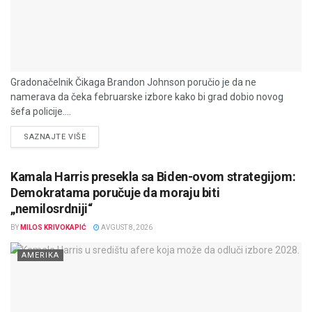
Gradonačelnik Čikaga Brandon Johnson poručio je da ne
namerava da čeka februarske izbore kako bi grad dobio novog
šefa policije....
DETAILS
SAZNAJTE VIŠE
Kamala Harris presekla sa Biden-ovom strategijom:
Demokratama poručuje da moraju biti
„nemilosrdniji“
BY
MILOS KRIVOKAPIĆ
AVGUST 8, 2026
AMERIKA