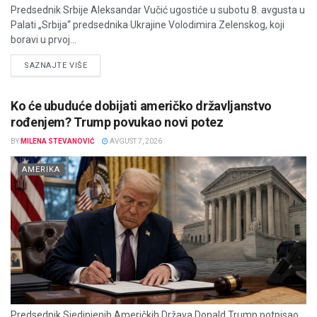
Predsednik Srbije Aleksandar Vučić ugostiće u subotu 8. avgusta u
Palati „Srbija“ predsednika Ukrajine Volodimira Zelenskog, koji
boravi u prvoj...
DETAILS
SAZNAJTE VIŠE
Ko će ubuduće dobijati američko državljanstvo
rođenjem? Trump povukao novi potez
BY
MILENA STEVANOVIĆ
AVGUST 7, 2026
AMERIKA
Predsednik Sjedinjenih Američkih Država Donald Trump potpisao