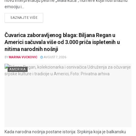
novu interpretaciju pesme „Mala kuća“, numere koja nosi snažnu
emociju i...
DETAILS
SAZNAJTE VIŠE
Čuvarica zaboravljenog blaga: Biljana Regan u
Americi sačuvala više od 3.000 priča ispletenih u
nitima narodnih nošnji
BY
MARINA VUCKOVIC
AVGUST 7, 2026
AMERIKA
Kada narodna nošnja postane istorija: Srpkinja koja je balkansku