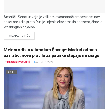
Američki Senat usvojio je velikom dvostranačkom većinom novi
paket sankcija protiv Rusije i njenih ekonomskih partnera, čime je
Washington pojačao...
DETAILS
SAZNAJTE VIŠE
Meloni odbila ultimatum Španije: Madrid odmah
uzvratio, nova pravila za putnike stupaju na snagu
BY
MILOS KRIVOKAPIĆ
AVGUST 8, 2026
SVET