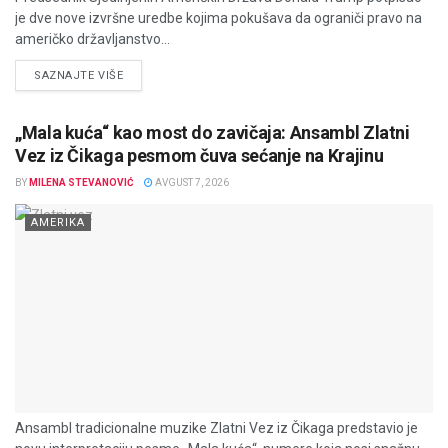
je dve nove izvršne uredbe kojima pokušava da ograniči pravo na
američko državljanstvo...
DETAILS
SAZNAJTE VIŠE
„Mala kuća“ kao most do zavičaja: Ansambl Zlatni
Vez iz Čikaga pesmom čuva sećanje na Krajinu
BY
MILENA STEVANOVIĆ
AVGUST 7, 2026
AMERIKA
Ansambl tradicionalne muzike Zlatni Vez iz Čikaga predstavio je