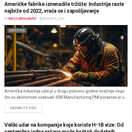
Američke fabrike iznenadile tržište: Industrija raste
najbrže od 2022, vraća se i zapošljavanje
BY
MILOS KRIVOKAPIĆ
AVGUST 9, 2026
AMERIKA
Američka industrija ušla je u drugu polovinu godine snažnije nego
što su ekonomisti očekivali. ISM Manufacturing PMI porastao je u...
DETAILS
SAZNAJTE VIŠE
Veliki udar na kompanije koje koriste H-1B vize: Od
septembra jedna prijava može koštati dodatnih