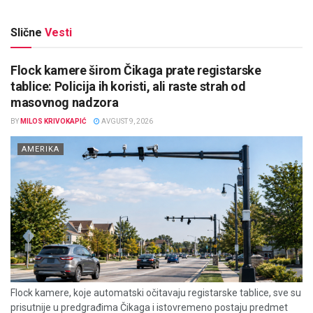
Slične
Vesti
Flock kamere širom Čikaga prate registarske
tablice: Policija ih koristi, ali raste strah od
masovnog nadzora
BY
MILOS KRIVOKAPIĆ
AVGUST 9, 2026
AMERIKA
Flock kamere, koje automatski očitavaju registarske tablice, sve su
prisutnije u predgrađima Čikaga i istovremeno postaju predmet