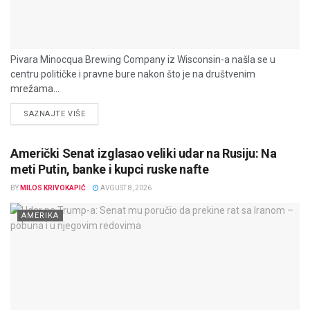
Pivara Minocqua Brewing Company iz Wisconsin-a našla se u
centru političke i pravne bure nakon što je na društvenim
mrežama...
DETAILS
SAZNAJTE VIŠE
Američki Senat izglasao veliki udar na Rusiju: Na
meti Putin, banke i kupci ruske nafte
BY
MILOS KRIVOKAPIĆ
AVGUST 8, 2026
AMERIKA