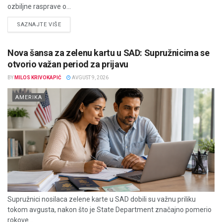
ozbiljne rasprave o...
DETAILS
SAZNAJTE VIŠE
Nova šansa za zelenu kartu u SAD: Supružnicima se
otvorio važan period za prijavu
BY
MILOS KRIVOKAPIĆ
AVGUST 9, 2026
AMERIKA
Supružnici nosilaca zelene karte u SAD dobili su važnu priliku
tokom avgusta, nakon što je State Department značajno pomerio
rokove...