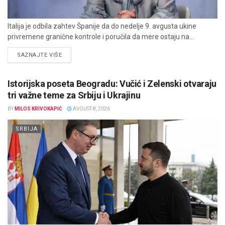
Italija je odbila zahtev Španije da do nedelje 9. avgusta ukine
privremene granične kontrole i poručila da mere ostaju na...
DETAILS
SAZNAJTE VIŠE
Istorijska poseta Beogradu: Vučić i Zelenski otvaraju
tri važne teme za Srbiju i Ukrajinu
BY
MILOS KRIVOKAPIĆ
AVGUST 8, 2026
SRBIJA