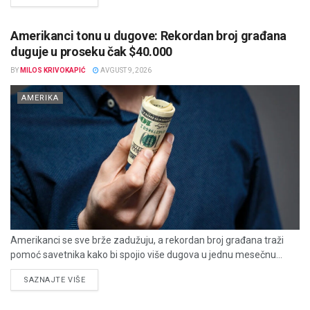
Amerikanci tonu u dugove: Rekordan broj građana
duguje u proseku čak $40.000
BY
MILOS KRIVOKAPIĆ
AVGUST 9, 2026
AMERIKA
Amerikanci se sve brže zadužuju, a rekordan broj građana traži
pomoć savetnika kako bi spojio više dugova u jednu mesečnu...
DETAILS
SAZNAJTE VIŠE