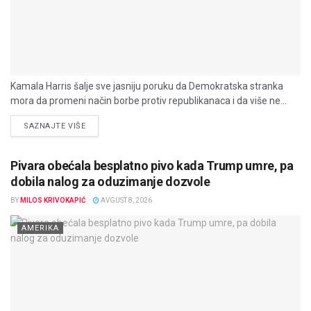
Kamala Harris šalje sve jasniju poruku da Demokratska stranka
mora da promeni način borbe protiv republikanaca i da više ne...
DETAILS
SAZNAJTE VIŠE
Pivara obećala besplatno pivo kada Trump umre, pa
dobila nalog za oduzimanje dozvole
BY
MILOS KRIVOKAPIĆ
AVGUST 8, 2026
AMERIKA