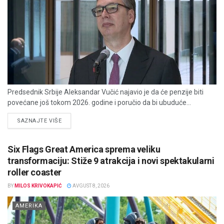
Predsednik Srbije Aleksandar Vučić najavio je da će penzije biti
povećane još tokom 2026. godine i poručio da bi ubuduće...
DETAILS
SAZNAJTE VIŠE
Six Flags Great America sprema veliku
transformaciju: Stiže 9 atrakcija i novi spektakularni
roller coaster
BY
MILOS KRIVOKAPIĆ
AVGUST 8, 2026
AMERIKA