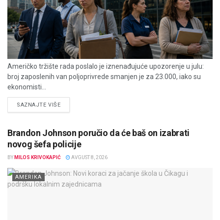
Američko tržište rada poslalo je iznenađujuće upozorenje u julu:
broj zaposlenih van poljoprivrede smanjen je za 23.000, iako su
ekonomisti...
DETAILS
SAZNAJTE VIŠE
Brandon Johnson poručio da će baš on izabrati
novog šefa policije
BY
MILOS KRIVOKAPIĆ
AVGUST 8, 2026
AMERIKA