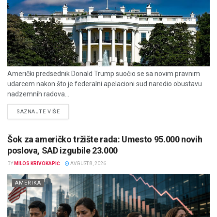
Američki predsednik Donald Trump suočio se sa novim pravnim
udarcem nakon što je federalni apelacioni sud naredio obustavu
nadzemnih radova...
DETAILS
SAZNAJTE VIŠE
Šok za američko tržište rada: Umesto 95.000 novih
poslova, SAD izgubile 23.000
BY
MILOS KRIVOKAPIĆ
AVGUST 8, 2026
AMERIKA