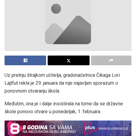
Uz pretnju štrajkom učitelja, gradonačelnica Čikaga Lori
Lajtfut rekla je 29. januara da nije najavljen sporazum o
ponovnom otvaranju škola.
Međutim, ona je i dalje insistirala na tome da se državne
škole ponovo otvare u ponedeljak, 1. februara.