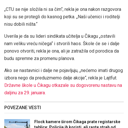
„CTU se nije složila ni sa čim“, rekla je ona nakon razgovora
koji su se protegli do kasnog petka. „Naši učenici i roditelji
nisu dobili ništa.“
Uverila je da su lideri sindikata učitelja u Čikagu „ostavili
nam veliku vreću ničega“ i stvorili haos. Škole će se i dalje
ponovo otvoriti, rekla je ona, ali je zatražila od porodica da
budu spremne za promenu planova.
Ako se nastavnici i dalje ne pojavljuju, „nećemo imati drugog
izbora nego da preduzmemo dalje akcije“, rekla je Lajtfut.
Državne škole u ​​Čikagu otkazale su dogovorenu nastavu na
daljinu za 29. januara.
POVEZANE VESTI
Flock kamere širom Čikaga prate registarske
tablice: Policija ih koristi, ali raste strah od