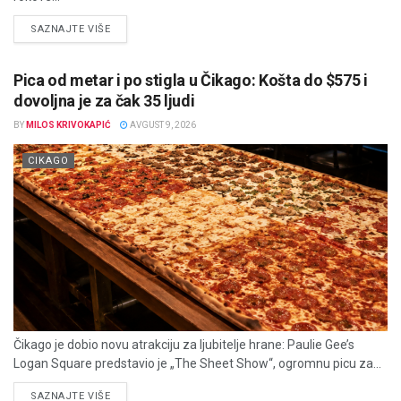
DETAILS
SAZNAJTE VIŠE
Pica od metar i po stigla u Čikago: Košta do $575 i
dovoljna je za čak 35 ljudi
BY
MILOS KRIVOKAPIĆ
AVGUST 9, 2026
CIKAGO
Čikago je dobio novu atrakciju za ljubitelje hrane: Paulie Gee’s
Logan Square predstavio je „The Sheet Show“, ogromnu picu za...
DETAILS
SAZNAJTE VIŠE