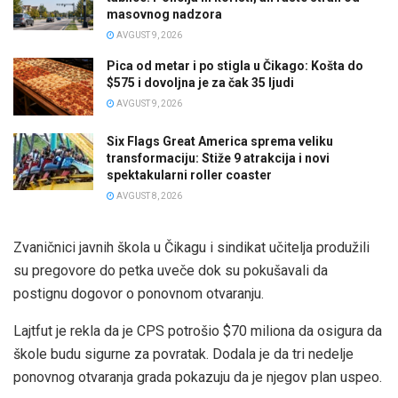
masovnog nadzora
AVGUST 9, 2026
Pica od metar i po stigla u Čikago: Košta do
$575 i dovoljna je za čak 35 ljudi
AVGUST 9, 2026
Six Flags Great America sprema veliku
transformaciju: Stiže 9 atrakcija i novi
spektakularni roller coaster
AVGUST 8, 2026
Zvaničnici javnih škola u Čikagu i sindikat učitelja produžili
su pregovore do petka uveče dok su pokušavali da
postignu dogovor o ponovnom otvaranju.
Lajtfut je rekla da je CPS potrošio $70 miliona da osigura da
škole budu sigurne za povratak. Dodala je da tri nedelje
ponovnog otvaranja grada pokazuju da je njegov plan uspeo.