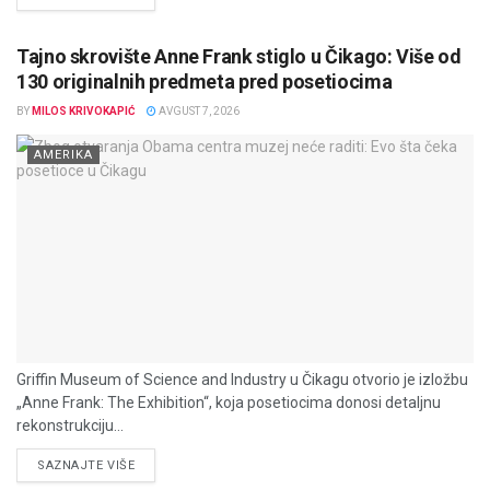
Tajno skrovište Anne Frank stiglo u Čikago: Više od
130 originalnih predmeta pred posetiocima
BY
MILOS KRIVOKAPIĆ
AVGUST 7, 2026
AMERIKA
Griffin Museum of Science and Industry u Čikagu otvorio je izložbu
„Anne Frank: The Exhibition“, koja posetiocima donosi detaljnu
rekonstrukciju...
DETAILS
SAZNAJTE VIŠE