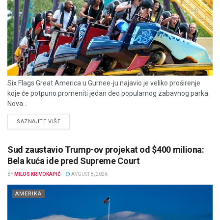
Six Flags Great America u Gurnee-ju najavio je veliko proširenje
koje će potpuno promeniti jedan deo popularnog zabavnog parka.
Nova...
DETAILS
SAZNAJTE VIŠE
Sud zaustavio Trump-ov projekat od $400 miliona:
Bela kuća ide pred Supreme Court
BY
MILOS KRIVOKAPIĆ
AVGUST 8, 2026
AMERIKA