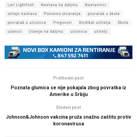
Lori Lightfoot
Nastava na daljinu
Nastavnici
onlajn nastava
Ponovno otvaranje
povratak u škole
povratak u učionice
Pregovori
Sindikat učitelja
Škola
učenici
Učenje na daljinu
učionica
učitelji
Prethodni post
Poznata glumica se nije pokajala zbog povratka iz
Amerike u Srbiju
Sledeći post
Johnson&Johnson vakcina pruža snažnu zaštitu protiv
koronavirusa