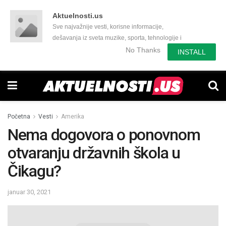
Aktuelnosti.us
Sve najvažnije vesti, korisne informacije,
dešavanja iz sveta muzike, sporta, tehnologije i
još mnogo toga zanimljivog.
No Thanks
INSTALL
Početna
Vesti
Amerika
Nema dogovora o ponovnom
otvaranju državnih škola u
Čikagu?
januar 30, 2021