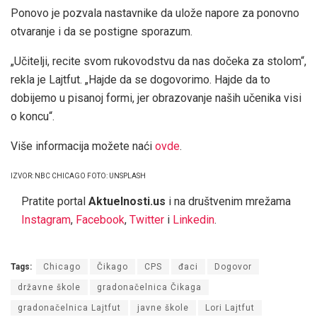
Ponovo je pozvala nastavnike da ulože napore za ponovno
otvaranje i da se postigne sporazum.
„Učitelji, recite svom rukovodstvu da nas dočeka za stolom“,
rekla je Lajtfut. „Hajde da se dogovorimo. Hajde da to
dobijemo u pisanoj formi, jer obrazovanje naših učenika visi
o koncu“.
Više informacija možete naći
ovde
.
IZVOR: NBC CHICAGO FOTO: UNSPLASH
Pratite portal
Aktuelnosti.us
i na društvenim mrežama
Instagram
,
Facebook
,
Twitter
i
Linkedin
.
Tags:
Chicago
Čikago
CPS
đaci
Dogovor
državne škole
gradonačelnica Čikaga
gradonačelnica Lajtfut
javne škole
Lori Lajtfut