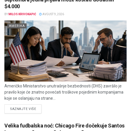
$4.000
BY
MILOS KRIVOKAPIĆ
AVGUST 9, 2026
AMERIKA
Američko Ministarstvo unutrašnje bezbednosti (DHS) završilo je
pravilo koje će znatno povećati troškove pojedinim kompanijama
koje se oslanjaju na strane...
DETAILS
SAZNAJTE VIŠE
Velika fudbalska noć: Chicago Fire dočekuje Santos