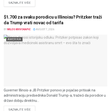
DETAILS
SAZNAJTE VIŠE
$1.700 za svaku porodicu u Illinoisu? Pritzker traži
da Trump vrati novac od tarifa
BY
MILOS KRIVOKAPIĆ
AVGUST 7, 2026
AMERIKA
Guverner Illinois-a JB Pritzker ponovo je pojačao pritisak na
administraciju predsednika Donald Trump-a, tražeći da porodice u
državi dobiju direktnu...
DETAILS
SAZNAJTE VIŠE