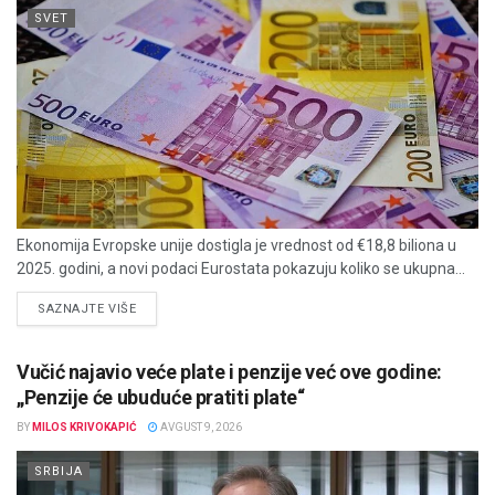
SVET
Ekonomija Evropske unije dostigla je vrednost od €18,8 biliona u
2025. godini, a novi podaci Eurostata pokazuju koliko se ukupna...
DETAILS
SAZNAJTE VIŠE
Vučić najavio veće plate i penzije već ove godine:
„Penzije će ubuduće pratiti plate“
BY
MILOS KRIVOKAPIĆ
AVGUST 9, 2026
SRBIJA