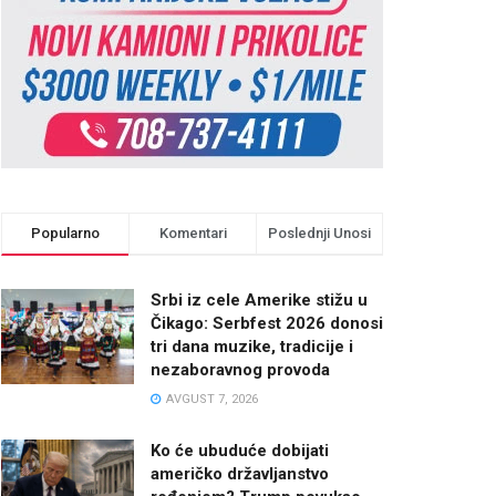
Popularno
Komentari
Poslednji Unosi
Srbi iz cele Amerike stižu u
Čikago: Serbfest 2026 donosi
tri dana muzike, tradicije i
nezaboravnog provoda
AVGUST 7, 2026
Ko će ubuduće dobijati
američko državljanstvo