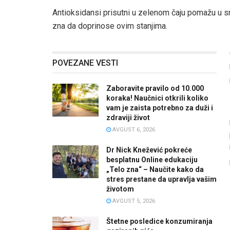
Antioksidansi prisutni u zelenom čaju pomažu u s
zna da doprinose ovim stanjima.
POVEZANE VESTI
Zaboravite pravilo od 10.000
koraka! Naučnici otkrili koliko
vam je zaista potrebno za duži i
zdraviji život
AVGUST 6, 2026
Dr Nick Knežević pokreće
besplatnu Online edukaciju
„Telo zna“ – Naučite kako da
stres prestane da upravlja vašim
životom
AVGUST 5, 2026
Štetne posledice konzumiranja