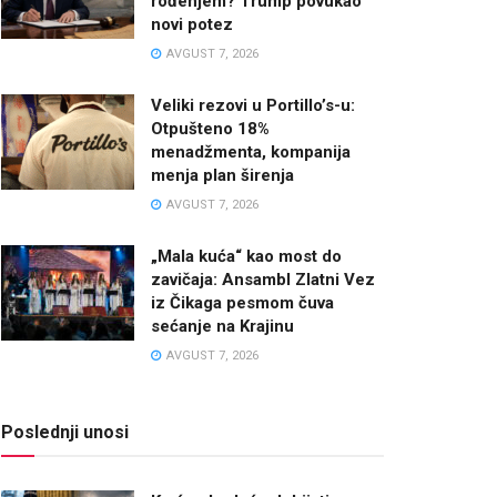
rođenjem? Trump povukao
novi potez
AVGUST 7, 2026
Veliki rezovi u Portillo’s-u:
Otpušteno 18%
menadžmenta, kompanija
menja plan širenja
AVGUST 7, 2026
„Mala kuća“ kao most do
zavičaja: Ansambl Zlatni Vez
iz Čikaga pesmom čuva
sećanje na Krajinu
AVGUST 7, 2026
Poslednji unosi