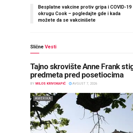
Besplatne vakcine protiv gripa i COVID-19
okrugu Cook – pogledajte gde i kada
možete da se vakcinišete
Slične
Vesti
Tajno skrovište Anne Frank stig
predmeta pred posetiocima
BY
MILOS KRIVOKAPIĆ
AVGUST 7, 2026
AMERIKA