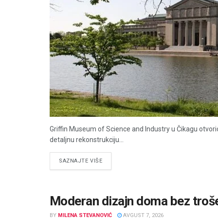
Griffin Museum of Science and Industry u Čikagu otvorio
detaljnu rekonstrukciju...
DETAILS
SAZNAJTE VIŠE
Moderan dizajn doma bez troše
BY
MILENA STEVANOVIĆ
AVGUST 7, 2026