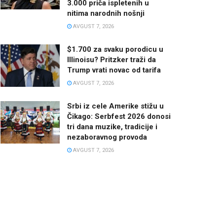
3.000 priča ispletenih u
nitima narodnih nošnji
AVGUST 7, 2026
$1.700 za svaku porodicu u
Illinoisu? Pritzker traži da
Trump vrati novac od tarifa
AVGUST 7, 2026
Srbi iz cele Amerike stižu u
Čikago: Serbfest 2026 donosi
tri dana muzike, tradicije i
nezaboravnog provoda
AVGUST 7, 2026