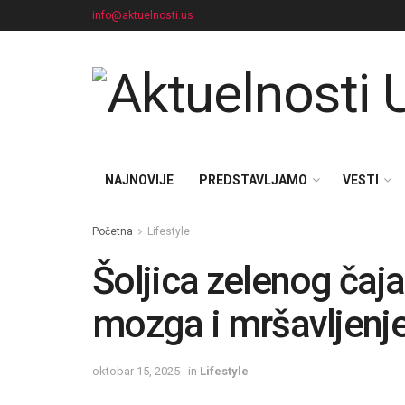
info@aktuelnosti.us
NAJNOVIJE
PREDSTAVLJAMO
VESTI
Početna
Lifestyle
Šoljica zelenog čaja
mozga i mršavljenj
oktobar 15, 2025
in
Lifestyle