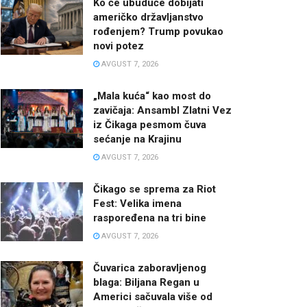
Ko će ubuduće dobijati
američko državljanstvo
rođenjem? Trump povukao
novi potez
AVGUST 7, 2026
„Mala kuća“ kao most do
zavičaja: Ansambl Zlatni Vez
iz Čikaga pesmom čuva
sećanje na Krajinu
AVGUST 7, 2026
Čikago se sprema za Riot
Fest: Velika imena
raspoređena na tri bine
AVGUST 7, 2026
Čuvarica zaboravljenog
blaga: Biljana Regan u
Americi sačuvala više od