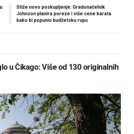
 u
Stiže novo poskupljenje: Gradonačelnik
Johnson planira poreze i više cene karata
kako bi popunio budžetsku rupu
lo u Čikago: Više od 130 originalnih