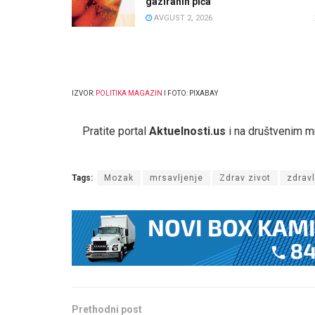
gaziranih pića
AVGUST 2, 2026
IZVOR:
POLITIKA MAGAZIN
I FOTO: PIXABAY
Pratite portal
Aktuelnosti.us
i na društvenim 
Tags:
Mozak
mrsavljenje
Zdrav zivot
zdravl
Prethodni post