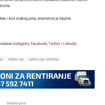
života.
Kao i kod svakog pića, umerenost je ključna.
mrežama
Instagram
,
Facebook
,
Twitter
i
Linkedin
.
je
Zeleni caj
zeleni caj i zdravlje
Sledeći post