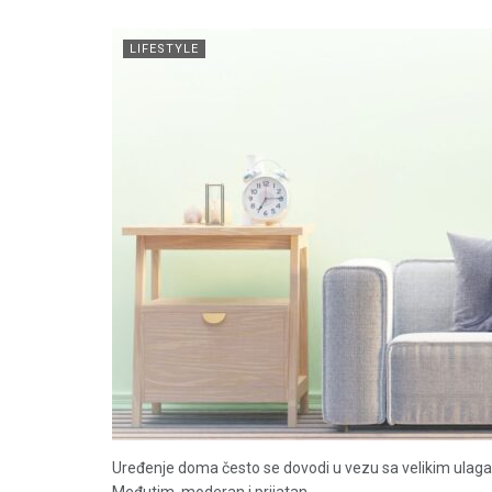
LIFESTYLE
Uređenje doma često se dovodi u vezu sa velikim ulag
Međutim, moderan i prijatan...