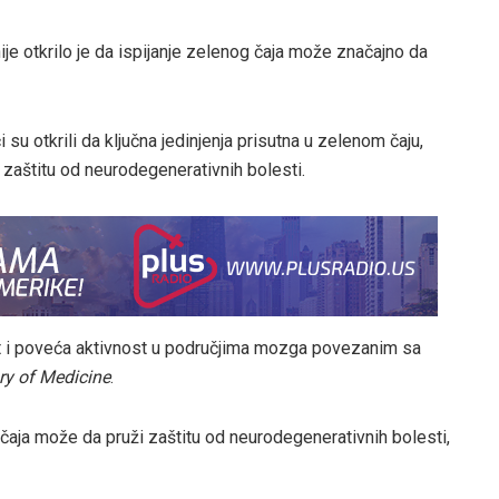
ije otkrilo je da ispijanje zelenog čaja može značajno da
su otkrili da ključna jedinjenja prisutna u zelenom čaju,
a zaštitu od neurodegenerativnih bolesti.
t i poveća aktivnost u područjima mozga povezanim sa
ry of Medicine
.
 čaja može da pruži zaštitu od neurodegenerativnih bolesti,