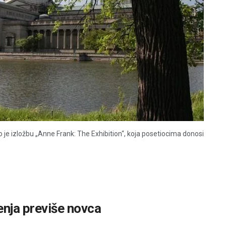
 je izložbu „Anne Frank: The Exhibition“, koja posetiocima donosi
nja previše novca