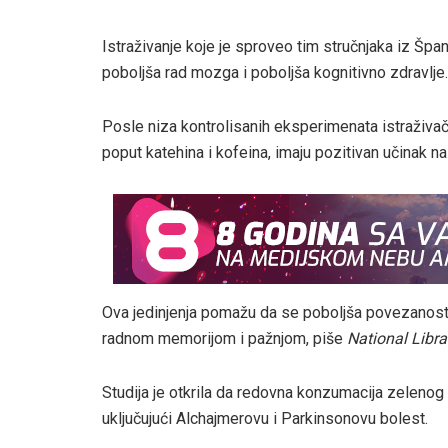
Istraživanje koje je sproveo tim stručnjaka iz Špan
poboljša rad mozga i poboljša kognitivno zdravlje.
Posle niza kontrolisanih eksperimenata istraživači 
poput katehina i kofeina, imaju pozitivan učinak n
Ova jedinjenja pomažu da se poboljša povezanos
radnom memorijom i pažnjom, piše
National Libra
Studija je otkrila da redovna konzumacija zelenog
uključujući Alchajmerovu i Parkinsonovu bolest.