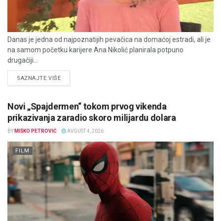
Danas je jedna od najpoznatijih pevačica na domaćoj estradi, ali je
na samom početku karijere Ana Nikolić planirala potpuno
drugačiji...
DETAILS
SAZNAJTE VIŠE
Novi „Spajdermen“ tokom prvog vikenda
prikazivanja zaradio skoro milijardu dolara
BY
MIŠKO PETROVIĆ
AVGUST 4, 2026
FILM