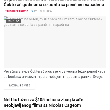
Ćukteraš godinama se borila sa paničnim napadima
BY
MIŠKO PETROVIĆ
AVGUST 3, 2026
MUZIKA
Pevačica Slavica Ćukteraš prošla je kroz veoma težak period kada
se borila sa anksioznim poremećajem i napadima panike. Sve je...
DETAILS
SAZNAJTE VIŠE
Netflix tužen za $105 miliona zbog krađe
neobjavljenog filma sa Nicolas Cageom