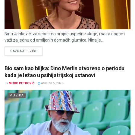
Nina Janković iza sebe ima brojne uspešne uloge, i sa razlogom
važi za jednu od omiljenih domaćih glumica. Nina je...
DETAILS
SAZNAJTE VIŠE
Bio sam kao biljka: Dino Merlin otvoreno o periodu
kada je ležao u psihijatrijskoj ustanovi
BY
MIŠKO PETROVIĆ
AVGUST 5, 2026
MUZIKA