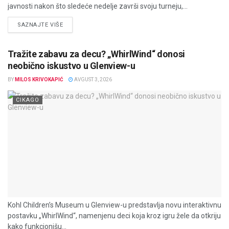
javnosti nakon što sledeće nedelje završi svoju turneju,...
DETAILS
SAZNAJTE VIŠE
Tražite zabavu za decu? „WhirlWind“ donosi
neobično iskustvo u Glenview-u
BY
MILOS KRIVOKAPIĆ
AVGUST 3, 2026
CIKAGO
Kohl Children’s Museum u Glenview-u predstavlja novu interaktivnu
postavku „WhirlWind“, namenjenu deci koja kroz igru žele da otkriju
kako funkcionišu...