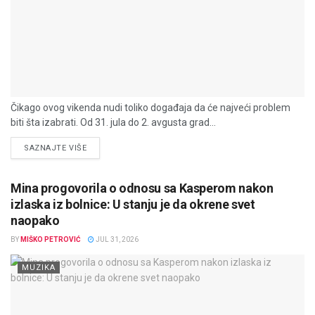
Čikago ovog vikenda nudi toliko događaja da će najveći problem
biti šta izabrati. Od 31. jula do 2. avgusta grad...
DETAILS
SAZNAJTE VIŠE
Mina progovorila o odnosu sa Kasperom nakon
izlaska iz bolnice: U stanju je da okrene svet
naopako
BY
MIŠKO PETROVIĆ
JUL 31, 2026
MUZIKA