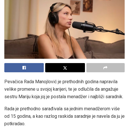
Pevačica Rada Manojlović je prethodnih godina napravila
velike promene u svojoj karijeri, te je odlučila da angažuje
sestru Mariju koja joj je postala menadžer i najbliži saradnik.
Rada je prethodno sarađivala sa jednim menadžerom više
od 15 godina, a kao razlog raskida saradnje je navela da ju je
potkradao.