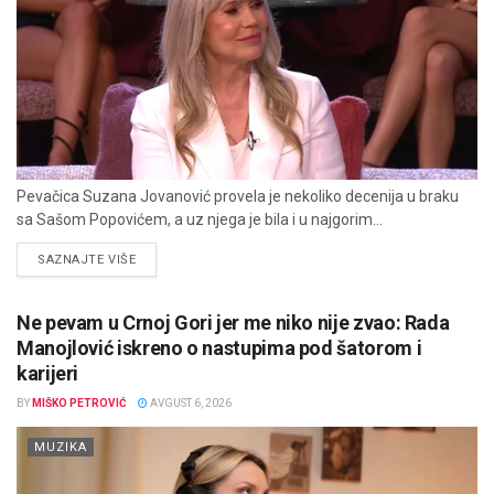
Pevačica Suzana Jovanović provela je nekoliko decenija u braku
sa Sašom Popovićem, a uz njega je bila i u najgorim...
DETAILS
SAZNAJTE VIŠE
Ne pevam u Crnoj Gori jer me niko nije zvao: Rada
Manojlović iskreno o nastupima pod šatorom i
karijeri
BY
MIŠKO PETROVIĆ
AVGUST 6, 2026
MUZIKA