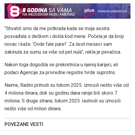
“Shvatili smo da me potkrada kada se moja sestra
posvađala s dečkom i došla kod mene. Počela je da broji
novac i kaže: ‘Ovde fale pare!’. Za šest meseci sam
zakinuta za sumu sa više od pet nula”, rekla je pevačica.
Nakon toga dogodila se prekretnica u njenoj karijeri, ali
podaci Agencije za privredne registre tvrde suprotno.
Naime, Radini prihodi su tokom 2025. iznosili nešto više od
4 miliona dinara, dok su godinu dana ranije bili skoro 7
miliona. S druge strane, tokom 2025. rashodi su iznosili
nešto više od milion dinara.
POVEZANE VESTI