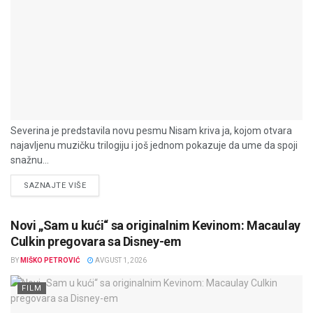
Severina je predstavila novu pesmu Nisam kriva ja, kojom otvara
najavljenu muzičku trilogiju i još jednom pokazuje da ume da spoji
snažnu...
DETAILS
SAZNAJTE VIŠE
Novi „Sam u kući“ sa originalnim Kevinom: Macaulay
Culkin pregovara sa Disney-em
BY
MIŠKO PETROVIĆ
AVGUST 1, 2026
FILM