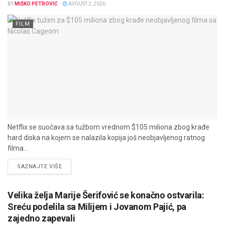
BY
MIŠKO PETROVIĆ
AVGUST 2, 2026
FILM
Netflix se suočava sa tužbom vrednom $105 miliona zbog krađe
hard diska na kojem se nalazila kopija još neobjavljenog ratnog
filma...
DETAILS
SAZNAJTE VIŠE
Velika želja Marije Šerifović se konačno ostvarila:
Sreću podelila sa Milijem i Jovanom Pajić, pa
zajedno zapevali