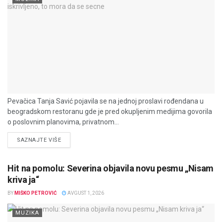
Pevačica Tanja Savić pojavila se na jednoj proslavi rođendana u
beogradskom restoranu gde je pred okupljenim medijima govorila
o poslovnim planovima, privatnom...
DETAILS
SAZNAJTE VIŠE
Hit na pomolu: Severina objavila novu pesmu „Nisam
kriva ja“
BY
MIŠKO PETROVIĆ
AVGUST 1, 2026
MUZIKA