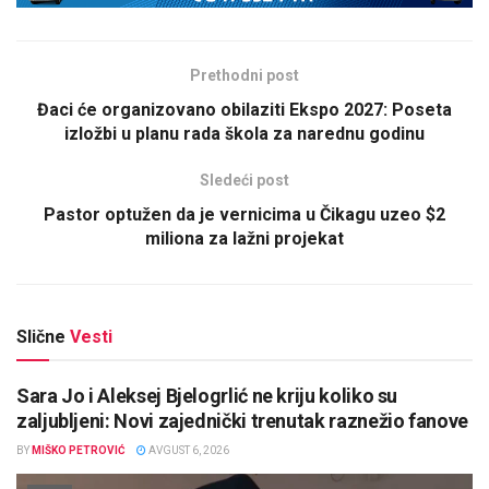
Prethodni post
Đaci će organizovano obilaziti Ekspo 2027: Poseta
izložbi u planu rada škola za narednu godinu
Sledeći post
Pastor optužen da je vernicima u Čikagu uzeo $2
miliona za lažni projekat
Slične
Vesti
Sara Jo i Aleksej Bjelogrlić ne kriju koliko su
zaljubljeni: Novi zajednički trenutak raznežio fanove
BY
MIŠKO PETROVIĆ
AVGUST 6, 2026