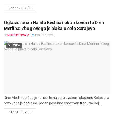
DETAILS
SAZNAJTE VIŠE
Oglasio se sin Halida Bešlića nakon koncerta Dina
Merlina: Zbog ovoga je plakalo celo Sarajevo
BY
MIŠKO PETROVIĆ
AVGUST 3, 2026
MUZIKA
Dino Merlin održao je koncerte na sarajevskom stadionu Koševo, a
prvo veče je obeležio i jedan posebno emotivan trenutak koji...
DETAILS
SAZNAJTE VIŠE