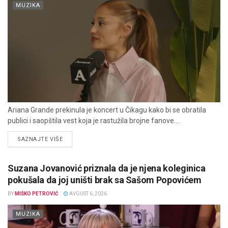
MUZIKA
Ariana Grande prekinula je koncert u Čikagu kako bi se obratila
publici i saopštila vest koja je rastužila brojne fanove....
DETAILS
SAZNAJTE VIŠE
Suzana Jovanović priznala da je njena koleginica
pokušala da joj uništi brak sa Sašom Popovićem
BY
MIŠKO PETROVIĆ
AVGUST 6, 2026
MUZIKA