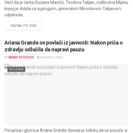
Vest da je ćerka Suzane Mančić, Teodora Talijan, rodila sina Mijata,
kojeg je dobila sa suprugom, generalom Miroslavom Talijanom,
odjeknula...
DETAILS
SAZNAJTE VIŠE
Ariana Grande se povlači iz javnosti: Nakon priča o
zdravlju odlučila da napravi pauzu
BY
MIŠKO PETROVIĆ
AVGUST 4, 2026
MUZIKA
Pevačica i glumica Ariana Grande donela je odluku da se povuče iz