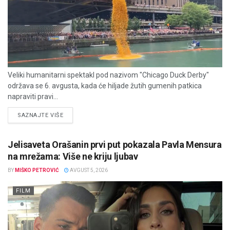
Veliki humanitarni spektakl pod nazivom "Chicago Duck Derby"
održava se 6. avgusta, kada će hiljade žutih gumenih patkica
napraviti pravi...
DETAILS
SAZNAJTE VIŠE
Jelisaveta Orašanin prvi put pokazala Pavla Mensura
na mrežama: Više ne kriju ljubav
BY
MIŠKO PETROVIĆ
AVGUST 5, 2026
FILM