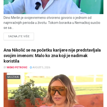
Dino Merlin je svojevremeno otvoreno govorio o jednom od
najmračnijih perioda u životu. Tokom boravka u Nemačkoj suočio
se sa...
DETAILS
SAZNAJTE VIŠE
Ana Nikolić se na početku karijere nije predstavljala
svojim imenom: Malo ko zna koji je nadimak
koristila
BY
MIŠKO PETROVIĆ
AVGUST 5, 2026
MUZIKA