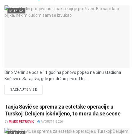
MUZIKA
Dino Merlin se posle 11 godina ponovo popeo na binu stadiona
Koševo u Sarajevu, gde je održao prvi od tri...
DETAILS
SAZNAJTE VIŠE
Tanja Savić se sprema za estetske operacije u
Turskoj: Delujem iskrivljeno, to mora da se secne
BY
MIŠKO PETROVIĆ
AVGUST 1, 2026
MUZIKA