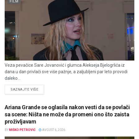
FILM
Veza pevačice Sare Jovanović i glumca Alekseja Bjelogrlića iz
dana u dan privlači sve više pažnje, a zaljubljeni par leto provodi
daleko...
DETAILS
SAZNAJTE VIŠE
Ariana Grande se oglasila nakon vesti da se povlači
sa scene: Ništa ne može da promeni ono što zaista
proživljavam
BY
MIŠKO PETROVIĆ
AVGUST 6, 2026