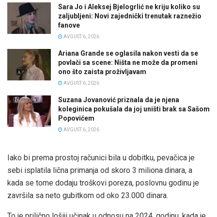
Sara Jo i Aleksej Bjelogrlić ne kriju koliko su
zaljubljeni: Novi zajednički trenutak raznežio
fanove
AVGUST 6, 2026
Ariana Grande se oglasila nakon vesti da se
povlači sa scene: Ništa ne može da promeni
ono što zaista proživljavam
AVGUST 6, 2026
Suzana Jovanović priznala da je njena
koleginica pokušala da joj uništi brak sa Sašom
Popovićem
AVGUST 6, 2026
Iako bi prema prostoj računici bila u dobitku, pevačica je
sebi isplatila lična primanja od skoro 3 miliona dinara, a
kada se tome dodaju troškovi poreza, poslovnu godinu je
završila sa neto gubitkom od oko 23.000 dinara.
To je prilično lošiji učinak u odnosu na 2024. godinu, kada je