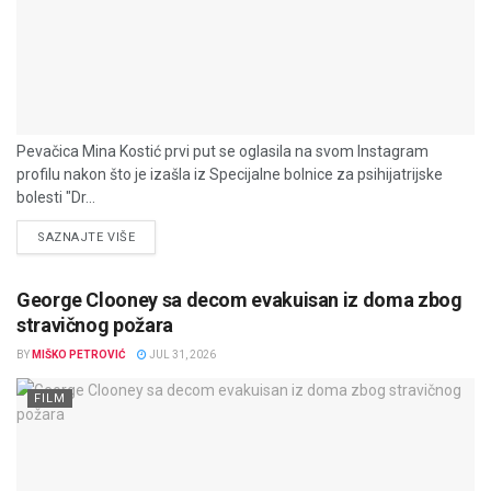
Pevačica Mina Kostić prvi put se oglasila na svom Instagram
profilu nakon što je izašla iz Specijalne bolnice za psihijatrijske
bolesti "Dr...
DETAILS
SAZNAJTE VIŠE
George Clooney sa decom evakuisan iz doma zbog
stravičnog požara
BY
MIŠKO PETROVIĆ
JUL 31, 2026
FILM