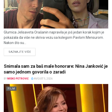
Glumica Jelisaveta Orašanin napravila je još jedan korak kojim je
pokazala da više ne skriva vezu sa kolegom Pavlom Mensurom.
Nakon što su...
DETAILS
SAZNAJTE VIŠE
Snimala sam za baš male honorare: Nina Janković je
samo jednom govorila o zaradi
BY
MIŠKO PETROVIĆ
AVGUST 5, 2026
FILM