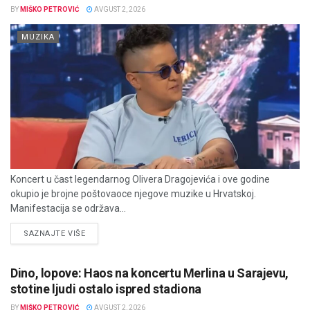
BY
MIŠKO PETROVIĆ
AVGUST 2, 2026
MUZIKA
Koncert u čast legendarnog Olivera Dragojevića i ove godine
okupio je brojne poštovaoce njegove muzike u Hrvatskoj.
Manifestacija se održava...
DETAILS
SAZNAJTE VIŠE
Dino, lopove: Haos na koncertu Merlina u Sarajevu,
stotine ljudi ostalo ispred stadiona
BY
MIŠKO PETROVIĆ
AVGUST 2, 2026