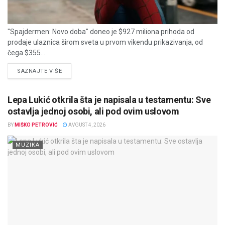
"Spajdermen: Novo doba" doneo je $927 miliona prihoda od
prodaje ulaznica širom sveta u prvom vikendu prikazivanja, od
čega $355...
DETAILS
SAZNAJTE VIŠE
Lepa Lukić otkrila šta je napisala u testamentu: Sve
ostavlja jednoj osobi, ali pod ovim uslovom
BY
MIŠKO PETROVIĆ
AVGUST 4, 2026
MUZIKA