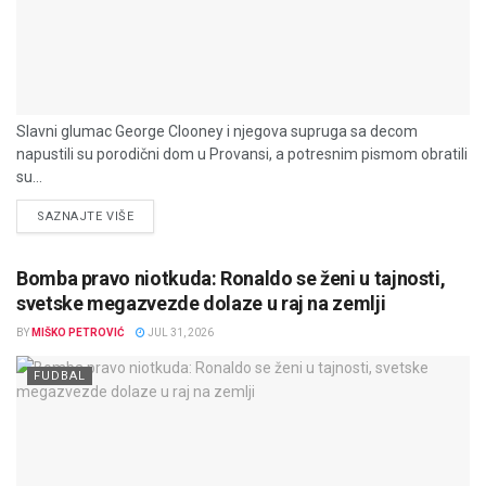
Slavni glumac George Clooney i njegova supruga sa decom
napustili su porodični dom u Provansi, a potresnim pismom obratili
su...
DETAILS
SAZNAJTE VIŠE
Bomba pravo niotkuda: Ronaldo se ženi u tajnosti,
svetske megazvezde dolaze u raj na zemlji
BY
MIŠKO PETROVIĆ
JUL 31, 2026
FUDBAL