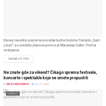
Disney navodno priprema povratak kultne božićne franšize „Sam
u kući“, a u središtu planova ponovo je Macaulay Culkin. Prema
tvrdnjama...
DETAILS
SAZNAJTE VIŠE
Ne znate gde za vikend? Čikago sprema festivale,
koncerte i spektakle koje ne smete propustiti
BY
MILOS KRIVOKAPIĆ
JUL 31, 2026
CIKAGO