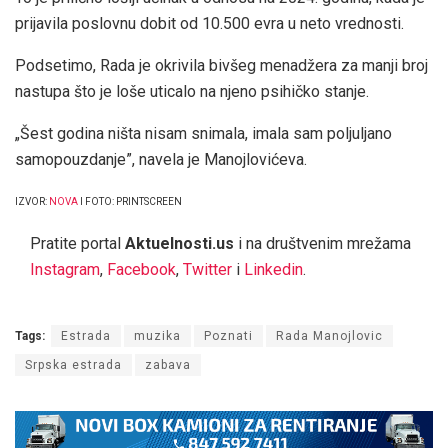
prijavila poslovnu dobit od 10.500 evra u neto vrednosti.
Podsetimo, Rada je okrivila bivšeg menadžera za manji broj
nastupa što je loše uticalo na njeno psihičko stanje.
„Šest godina ništa nisam snimala, imala sam poljuljano
samopouzdanje”, navela je Manojlovićeva.
IZVOR:
NOVA
I FOTO: PRINTSCREEN
Pratite portal
Aktuelnosti.us
i na društvenim mrežama
Instagram
,
Facebook
,
Twitter
i
Linkedin
.
Tags:
Estrada
muzika
Poznati
Rada Manojlovic
Srpska estrada
zabava