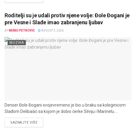
Roditelji su je udali protiv njene volje: Đole Đogani je
pre Vesne i Slađe imao zabranjenu ljubav
BY
MIŠKO PETROVIĆ
AVGUST 3, 2026
MUZIKA
Denser Đole Đogani svojevremeno je bio u braku sa koleginicom
Slađom Delibašić sa kojom je dobio ćerke Silviju i Marinelu....
DETAILS
SAZNAJTE VIŠE