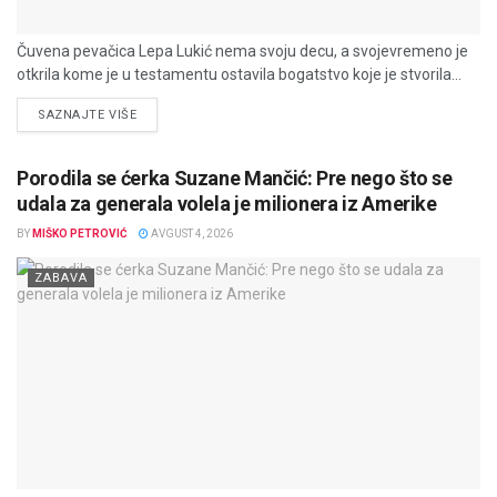
Čuvena pevačica Lepa Lukić nema svoju decu, a svojevremeno je
otkrila kome je u testamentu ostavila bogatstvo koje je stvorila...
DETAILS
SAZNAJTE VIŠE
Porodila se ćerka Suzane Mančić: Pre nego što se
udala za generala volela je milionera iz Amerike
BY
MIŠKO PETROVIĆ
AVGUST 4, 2026
ZABAVA