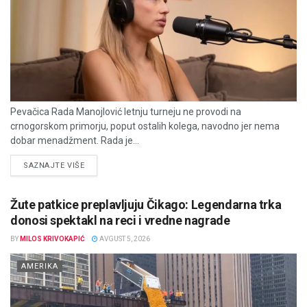
Pevačica Rada Manojlović letnju turneju ne provodi na
crnogorskom primorju, poput ostalih kolega, navodno jer nema
dobar menadžment. Rada je...
DETAILS
SAZNAJTE VIŠE
Žute patkice preplavljuju Čikago: Legendarna trka
donosi spektakl na reci i vredne nagrade
BY
MILOS KRIVOKAPIĆ
AVGUST 5, 2026
AMERIKA