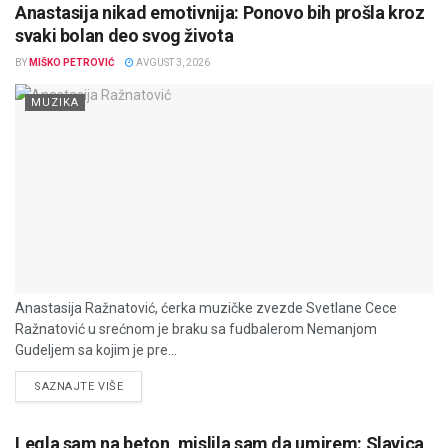
Anastasija nikad emotivnija: Ponovo bih prošla kroz
svaki bolan deo svog života
BY
MIŠKO PETROVIĆ
AVGUST 3, 2026
MUZIKA
Anastasija Ražnatović, ćerka muzičke zvezde Svetlane Cece
Ražnatović u srećnom je braku sa fudbalerom Nemanjom
Gudeljem sa kojim je pre...
DETAILS
SAZNAJTE VIŠE
Legla sam na beton, mislila sam da umirem: Slavica