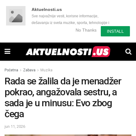
Aktuelnosti.us
Sve najvažnije vesti, korisne informacije,
dešavanja iz sveta muzike, sporta, tehnologije i
još mnogo toga zanimljivog.
No Thanks
INSTALL
Početna
Zabava
Muzika
Rada se žalila da je menadžer
pokrao, angažovala sestru, a
sada je u minusu: Evo zbog
čega
jun 11, 2026