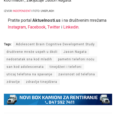
kod mladih“, zaključuje
Jason Nagata
.
IZVOR:
INDEPENDENT
I FOTO: UNSPLASH
Pratite portal
Aktuelnosti.us
i na društvenim mrežama
Instagram
,
Facebook
,
Twitter
i
Linkedin
.
Tags:
Adolescent Brain Cognitive Development Study
društvene mreže uspeh u školi
Jason Nagata
nedostatak sna kod mladih
pametni telefoni noću
san kod adolescenata
tinejdžeri i telefoni
uticaj telefona na spavanje
zavisnost od telefona
zdravlje
zdravlje tinejdžera