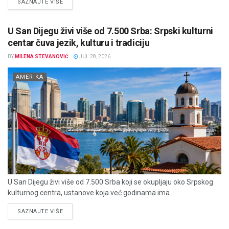
DETAILS
SAZNAJTE VIŠE
U San Dijegu živi više od 7.500 Srba: Srpski kulturni
centar čuva jezik, kulturu i tradiciju
BY
MILENA STEVANOVIĆ
JUL 28, 2026
AMERIKA
U San Dijegu živi više od 7.500 Srba koji se okupljaju oko Srpskog
kulturnog centra, ustanove koja već godinama ima...
DETAILS
SAZNAJTE VIŠE