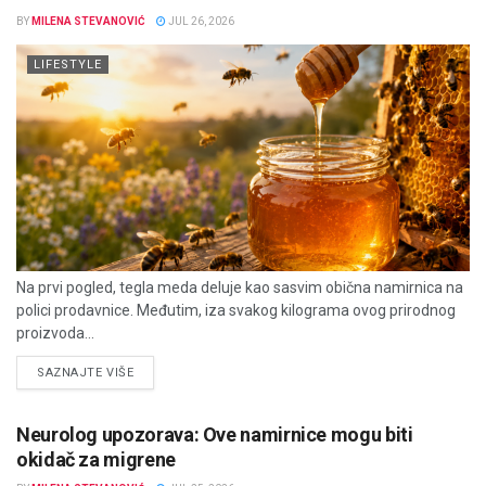
BY
MILENA STEVANOVIĆ
JUL 26, 2026
LIFESTYLE
Na prvi pogled, tegla meda deluje kao sasvim obična namirnica na
polici prodavnice. Međutim, iza svakog kilograma ovog prirodnog
proizvoda...
DETAILS
SAZNAJTE VIŠE
Neurolog upozorava: Ove namirnice mogu biti
okidač za migrene