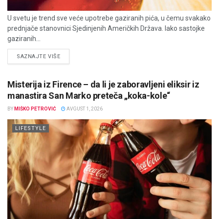
U svetu je trend sve veće upotrebe gaziranih pića, u čemu svakako
prednjače stanovnici Sjedinjenih Američkih Država. Iako sastojke
gaziranih...
DETAILS
SAZNAJTE VIŠE
Misterija iz Firence – da li je zaboravljeni eliksir iz
manastira San Marko preteča „koka-kole“
BY
MIŠKO PETROVIĆ
AVGUST 1, 2026
LIFESTYLE