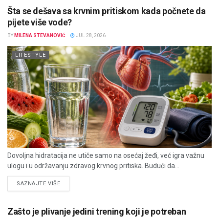
Šta se dešava sa krvnim pritiskom kada počnete da
pijete više vode?
BY
MILENA STEVANOVIĆ
JUL 28, 2026
LIFESTYLE
Dovoljna hidratacija ne utiče samo na osećaj žeđi, već igra važnu
ulogu i u održavanju zdravog krvnog pritiska. Budući da...
DETAILS
SAZNAJTE VIŠE
Zašto je plivanje jedini trening koji je potreban