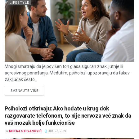
LIFESTYLE
Mnogi smatraju da je povišen ton glasa siguran znak ljutnje ili
agresivnog ponašanja. Međutim, psiholozi upozoravaju da takav
zaključak često...
DETAILS
SAZNAJTE VIŠE
Psiholozi otkrivaju: Ako hodate u krug dok
razgovarate telefonom, to nije nervoza već znak da
vaš mozak bolje funkcioniše
BY
MILENA STEVANOVIĆ
JUL 23, 2026