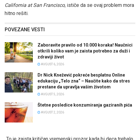
California at San Francisco
, ističe da se ovaj problem mora
hitno rešiti.
POVEZANE VESTI
Zaboravite pravilo od 10.000 koraka! Naučnici
otkrili koliko vam je zaista potrebno za duži i
zdraviji život
AVGUST 6, 2026
Dr Nick Knežević pokreće besplatnu Online
edukaciju „Telo zna“ – Naučite kako da stres
prestane da upravlja vašim životom
AVGUST 5, 2026
Štetne posledice konzumiranja gaziranih pića
AVGUST 2, 2026
„To je zaista kritičan vremenski prozor kada bi deca trebalo