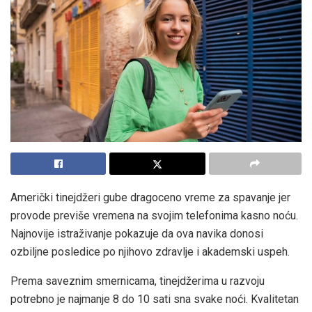
Američki tinejdžeri gube dragoceno vreme za spavanje jer
provode previše vremena na svojim telefonima kasno noću.
Najnovije istraživanje pokazuje da ova navika donosi
ozbiljne posledice po njihovo zdravlje i akademski uspeh.
Prema saveznim smernicama, tinejdžerima u razvoju
potrebno je najmanje 8 do 10 sati sna svake noći. Kvalitetan