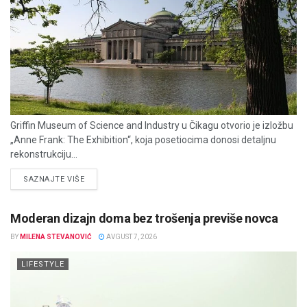
Griffin Museum of Science and Industry u Čikagu otvorio je izložbu
„Anne Frank: The Exhibition“, koja posetiocima donosi detaljnu
rekonstrukciju...
DETAILS
SAZNAJTE VIŠE
Moderan dizajn doma bez trošenja previše novca
BY
MILENA STEVANOVIĆ
AVGUST 7, 2026
LIFESTYLE