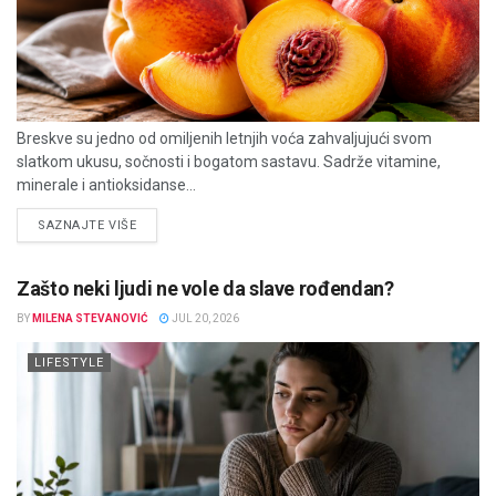
Breskve su jedno od omiljenih letnjih voća zahvaljujući svom
slatkom ukusu, sočnosti i bogatom sastavu. Sadrže vitamine,
minerale i antioksidanse...
DETAILS
SAZNAJTE VIŠE
Zašto neki ljudi ne vole da slave rođendan?
BY
MILENA STEVANOVIĆ
JUL 20, 2026
LIFESTYLE