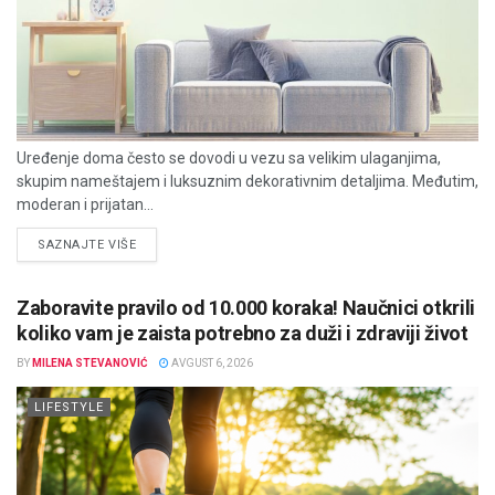
Uređenje doma često se dovodi u vezu sa velikim ulaganjima,
skupim nameštajem i luksuznim dekorativnim detaljima. Međutim,
moderan i prijatan...
DETAILS
SAZNAJTE VIŠE
Zaboravite pravilo od 10.000 koraka! Naučnici otkrili
koliko vam je zaista potrebno za duži i zdraviji život
BY
MILENA STEVANOVIĆ
AVGUST 6, 2026
LIFESTYLE