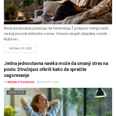
Nova istraživanja pokazuju da Generacija Z potpuno menja način
na koji provodi slobodno vreme. Umesto skupih izlazaka, noćnih
klubova i...
DETAILS
SAZNAJTE VIŠE
Jedna jednostavna navika može da smanji stres na
poslu: Stručnjaci otkrili kako da sprečite
sagorevanje
BY
MILENA STEVANOVIĆ
AVGUST 4, 2026
LIFESTYLE