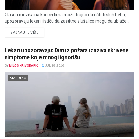
Glasna muzika na koncertima može trajno da ošteti sluh beba,
upozoravaju lekari i ističu da zaštitne slušalice mogu da ublaže...
DETAILS
SAZNAJTE VIŠE
Lekari upozoravaju: Dim iz požara izaziva skrivene
simptome koje mnogi ignorišu
BY
MILOS KRIVOKAPIĆ
JUL 18, 2026
AMERIKA