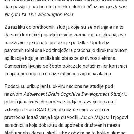
da spavaju, posebno tokom školskih noći“, izjavio je
Jason
Nagata
za
The Washington Post
.
Za razliku od prethodnih studija koje su se oslanjale na to
da sami korisnici prijavljuju svoje vreme ispred ekrana, ovo
istraživanje je donelo preciznije podatke. Upotreba
pametnih telefona kod tinejdžera praćena je direktno putem
aplikacije koja je analizirala obrasce aktivnosti ekrana.
Samoprijavljivanje se često pokazalo netačnim jer korisnici
imaju tendenciju da ublaže istinu o svojim navikama.
Podaci su prikupljeni u okviru nacionalne studije pod
nazivom
Adolescent Brain Cognitive Development Study
. U
pitanju je najveća dugoročna studija o razvoju mozga i
zdravlju dece u SAD. Ova otkrića se nadovezuju na
prethodna istraživanja koja su vodili
Jason Nagata
i njegovi
saradnici, a koja dokazuju da upotreba društvenih mreža
šteti uspehu dece u školi – bez obzira na to koliko ukupno