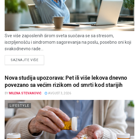
Sve više zaposlenih širom sveta suočava se sa stresom,
iscrpljenošću i sindromom sagorevanja na poslu, posebno oni koji
svakodnevno rade...
DETAILS
SAZNAJTE VIŠE
Nova studija upozorava: Pet ili više lekova dnevno
povezano sa većim rizikom od smrti kod starijih
BY
MILENA STEVANOVIĆ
AVGUST 3, 2026
LIFESTYLE