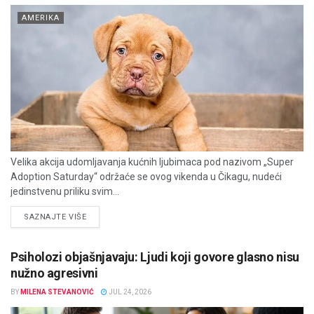
AMERIKA
Velika akcija udomljavanja kućnih ljubimaca pod nazivom „Super
Adoption Saturday“ održaće se ovog vikenda u Čikagu, nudeći
jedinstvenu priliku svim...
DETAILS
SAZNAJTE VIŠE
Psiholozi objašnjavaju: Ljudi koji govore glasno nisu
nužno agresivni
BY
MILENA STEVANOVIĆ
JUL 24, 2026