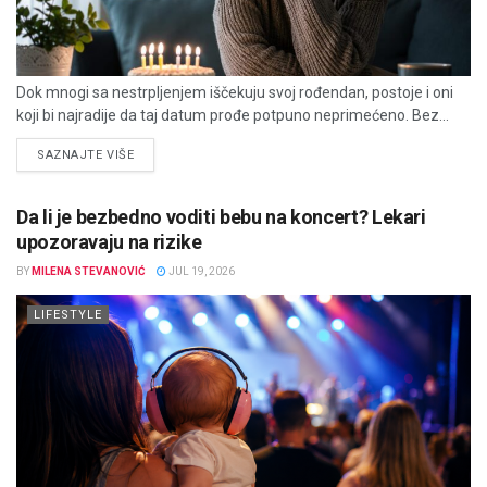
Dok mnogi sa nestrpljenjem iščekuju svoj rođendan, postoje i oni
koji bi najradije da taj datum prođe potpuno neprimećeno. Bez...
DETAILS
SAZNAJTE VIŠE
Da li je bezbedno voditi bebu na koncert? Lekari
upozoravaju na rizike
BY
MILENA STEVANOVIĆ
JUL 19, 2026
LIFESTYLE