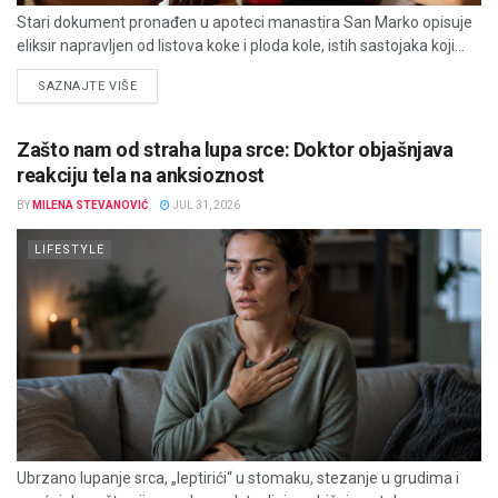
Stari dokument pronađen u apoteci manastira San Marko opisuje
eliksir napravljen od listova koke i ploda kole, istih sastojaka koji...
DETAILS
SAZNAJTE VIŠE
Zašto nam od straha lupa srce: Doktor objašnjava
reakciju tela na anksioznost
BY
MILENA STEVANOVIĆ
JUL 31, 2026
LIFESTYLE
Ubrzano lupanje srca, „leptirići“ u stomaku, stezanje u grudima i