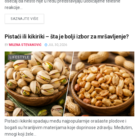
osećaj da nešto nije u redu predstavljaju uobičajene telesne
reakcije...
DETAILS
SAZNAJTE VIŠE
Pistaći ili kikiriki – šta je bolji izbor za mršavljenje?
BY
MILENA STEVANOVIĆ
JUL 30, 2026
LIFESTYLE
Pistaći i kikiriki spadaju među najpopularnije orašaste plodove i
bogati su hranljivim materijama koje doprinose zdravlju. Međutim,
mnogi koji žele...