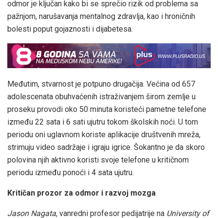
odmor je ključan kako bi se sprečio rizik od problema sa
pažnjom, narušavanja mentalnog zdravlja, kao i hroničnih
bolesti poput gojaznosti i dijabetesa.
Međutim, stvarnost je potpuno drugačija. Većina od 657
adolescenata obuhvaćenih istraživanjem širom zemlje u
proseku provodi oko 50 minuta koristeći pametne telefone
između 22 sata i 6 sati ujutru tokom školskih noći. U tom
periodu oni uglavnom koriste aplikacije društvenih mreža,
strimuju video sadržaje i igraju igrice. Šokantno je da skoro
polovina njih aktivno koristi svoje telefone u kritičnom
periodu između ponoći i 4 sata ujutru.
Kritičan prozor za odmor i razvoj mozga
Jason Nagata
, vanredni profesor pedijatrije na
University of