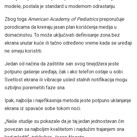
modele, postala je standard u modernom odrastanju.
Zbog toga
American Academy of Pediatrics
preporučuje
porodicama da kreiraju jasan plan korišćenja medija u
domaćinstvu. To može uključivati definisanje zona bez
ekrana unutar kuće ili tačno određeno vreme kada se uređaji
ne smeju koristiti.
Jedan od načina da zaštitite san svog tinejdžera jeste
potpuno gašenje uređaja, čak i ako telefon ostaje u sobi.
Svetlost ekrana ili vibracije usled stalnih notifikacija mogu
ozbiljno poremetiti faze sna.
Ipak, najbolja i najefikasnija metoda jeste potpuno uklanjanje
ekrana iz spavaće sobe tokom noći.
„Naše studije su pokazale da je taj jedan jednostavan čin
povezan sa najboljim kvalitetom i najdužim trajanjem sna