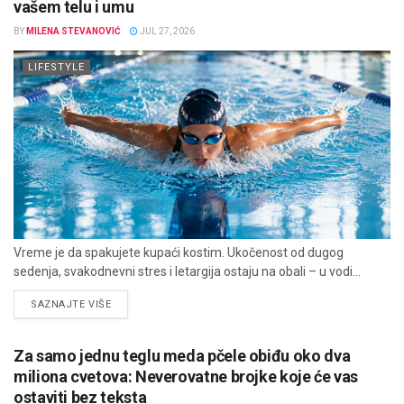
vašem telu i umu
BY
MILENA STEVANOVIĆ
JUL 27, 2026
LIFESTYLE
Vreme je da spakujete kupaći kostim. Ukočenost od dugog
sedenja, svakodnevni stres i letargija ostaju na obali – u vodi...
DETAILS
SAZNAJTE VIŠE
Za samo jednu teglu meda pčele obiđu oko dva
miliona cvetova: Neverovatne brojke koje će vas
ostaviti bez teksta