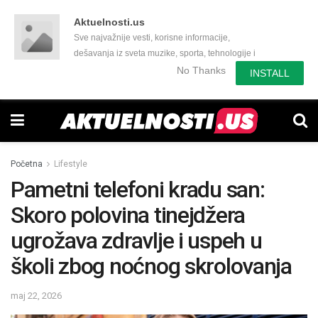
Aktuelnosti.us
Sve najvažnije vesti, korisne informacije,
dešavanja iz sveta muzike, sporta, tehnologije i
još mnogo toga zanimljivog.
No Thanks
INSTALL
Početna
Lifestyle
Pametni telefoni kradu san:
Skoro polovina tinejdžera
ugrožava zdravlje i uspeh u
školi zbog noćnog skrolovanja
maj 22, 2026