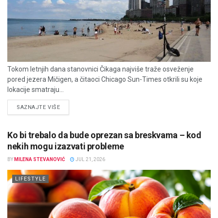
Tokom letnjih dana stanovnici Čikaga najviše traže osveženje
pored jezera Mičigen, a čitaoci Chicago Sun-Times otkrili su koje
lokacije smatraju...
DETAILS
SAZNAJTE VIŠE
Ko bi trebalo da bude oprezan sa breskvama – kod
nekih mogu izazvati probleme
BY
MILENA STEVANOVIĆ
JUL 21, 2026
LIFESTYLE