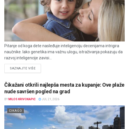
Pitanje od koga dete nasleđuje inteligenciju decenijama intrigira
naučnike. Iako genetika ima važnu ulogu, istraživanja pokazuju da
razvoj inteligencije zavisi...
DETAILS
SAZNAJTE VIŠE
Čikažani otkrili najlepša mesta za kupanje: Ove plaže
nude savršen pogled na grad
BY
MILOS KRIVOKAPIĆ
JUL 21, 2026
CIKAGO