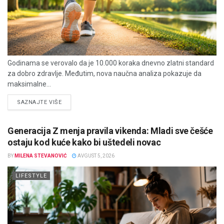
Godinama se verovalo da je 10.000 koraka dnevno zlatni standard
za dobro zdravlje. Međutim, nova naučna analiza pokazuje da
maksimalne...
DETAILS
SAZNAJTE VIŠE
Generacija Z menja pravila vikenda: Mladi sve češće
ostaju kod kuće kako bi uštedeli novac
BY
MILENA STEVANOVIĆ
AVGUST 5, 2026
LIFESTYLE