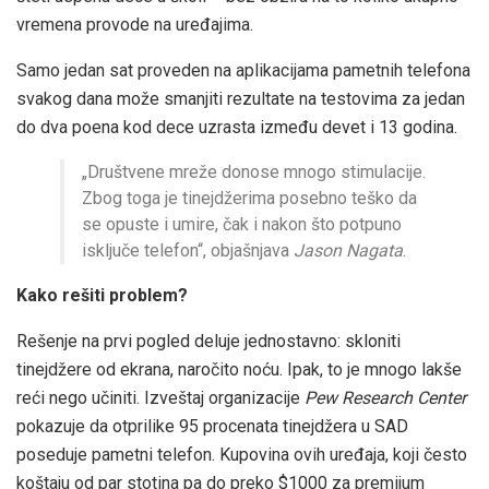
vremena provode na uređajima.
Samo jedan sat proveden na aplikacijama pametnih telefona
svakog dana može smanjiti rezultate na testovima za jedan
do dva poena kod dece uzrasta između devet i 13 godina.
„Društvene mreže donose mnogo stimulacije.
Zbog toga je tinejdžerima posebno teško da
se opuste i umire, čak i nakon što potpuno
isključe telefon“, objašnjava
Jason Nagata
.
Kako rešiti problem?
Rešenje na prvi pogled deluje jednostavno: skloniti
tinejdžere od ekrana, naročito noću. Ipak, to je mnogo lakše
reći nego učiniti. Izveštaj organizacije
Pew Research Center
pokazuje da otprilike 95 procenata tinejdžera u SAD
poseduje pametni telefon. Kupovina ovih uređaja, koji često
koštaju od par stotina pa do preko $1000 za premijum