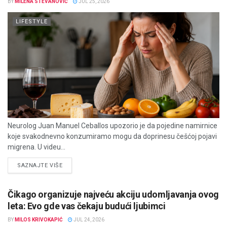
BY
MILENA STEVANOVIĆ
JUL 25, 2026
LIFESTYLE
Neurolog Juan Manuel Ceballos upozorio je da pojedine namirnice
koje svakodnevno konzumiramo mogu da doprinesu češćoj pojavi
migrena. U videu...
DETAILS
SAZNAJTE VIŠE
Čikago organizuje najveću akciju udomljavanja ovog
leta: Evo gde vas čekaju budući ljubimci
BY
MILOS KRIVOKAPIĆ
JUL 24, 2026