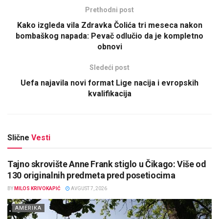
Prethodni post
Kako izgleda vila Zdravka Čolića tri meseca nakon
bombaškog napada: Pevač odlučio da je kompletno
obnovi
Sledeći post
Uefa najavila novi format Lige nacija i evropskih
kvalifikacija
Slične
Vesti
Tajno skrovište Anne Frank stiglo u Čikago: Više od
130 originalnih predmeta pred posetiocima
BY
MILOS KRIVOKAPIĆ
AVGUST 7, 2026
AMERIKA