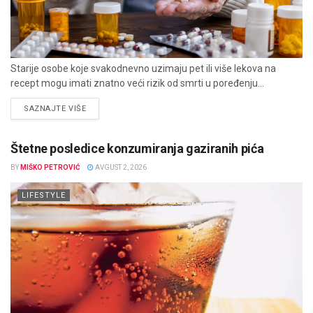
Starije osobe koje svakodnevno uzimaju pet ili više lekova na
recept mogu imati znatno veći rizik od smrti u poređenju...
DETAILS
SAZNAJTE VIŠE
Štetne posledice konzumiranja gaziranih pića
BY
MIŠKO PETROVIĆ
AVGUST 2, 2026
LIFESTYLE