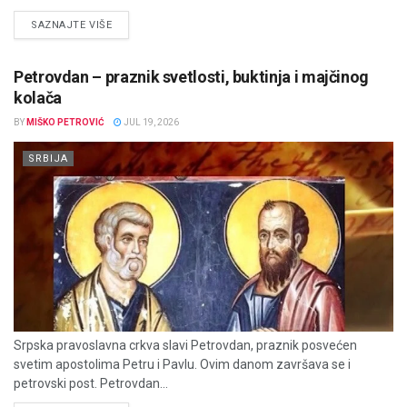
DETAILS
SAZNAJTE VIŠE
Petrovdan – praznik svetlosti, buktinja i majčinog
kolača
BY
MIŠKO PETROVIĆ
JUL 19, 2026
SRBIJA
Srpska pravoslavna crkva slavi Petrovdan, praznik posvećen
svetim apostolima Petru i Pavlu. Ovim danom završava se i
petrovski post. Petrovdan...