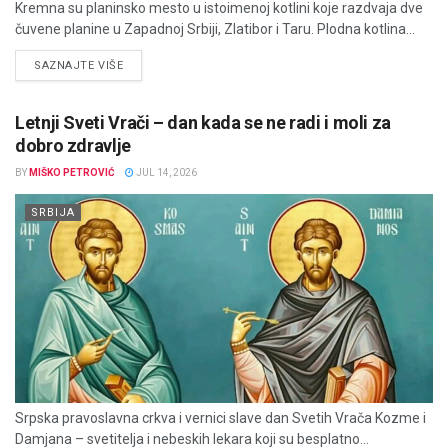
Kremna su planinsko mesto u istoimenoj kotlini koje razdvaja dve
čuvene planine u Zapadnoj Srbiji, Zlatibor i Taru. Plodna kotlina...
DETAILS
SAZNAJTE VIŠE
Letnji Sveti Vrači – dan kada se ne radi i moli za
dobro zdravlje
BY
MIŠKO PETROVIĆ
JUL 14, 2026
SRBIJA
Srpska pravoslavna crkva i vernici slave dan Svetih Vrača Kozme i
Damjana – svetitelja i nebeskih lekara koji su besplatno...