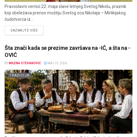
Pravoslavni vernici 22. maja slave letnjeg Svetog Nikolu, praznik
koji obeležava prenos moštiju Svetog oca Nikolaja – Mirlikijskog
čudotvorca iz...
DETAILS
SAZNAJTE VIŠE
Šta znači kada se prezime završava na -IĆ, a šta na -
OVIĆ
BY
MILENA STEVANOVIĆ
MAJ 15, 2026
TRADICIJA