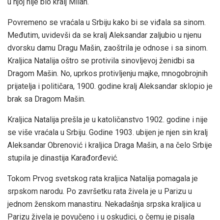
u njoj nije bio kralj Milan.
Povremeno se vraćala u Srbiju kako bi se viđala sa sinom.
Međutim, uvidevši da se kralj Aleksandar zaljubio u njenu
dvorsku damu Dragu Mašin, zaoštrila je odnose i sa sinom.
Kraljica Natalija oštro se protivila sinovljevoj ženidbi sa
Dragom Mašin. No, uprkos protivljenju majke, mnogobrojnih
prijatelja i političara, 1900. godine kralj Aleksandar sklopio je
brak sa Dragom Mašin.
Kraljica Natalija prešla je u katoličanstvo 1902. godine i nije
se više vraćala u Srbiju. Godine 1903. ubijen je njen sin kralj
Aleksandar Obrenović i kraljica Draga Mašin, a na čelo Srbije
stupila je dinastija Karađorđević.
Tokom Prvog svetskog rata kraljica Natalija pomagala je
srpskom narodu. Po završetku rata živela je u Parizu u
jednom ženskom manastiru. Nekadašnja srpska kraljica u
Parizu živela je povučeno i u oskudici, o čemu je pisala