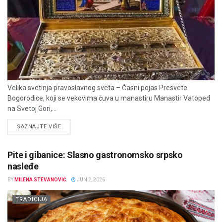
Velika svetinja pravoslavnog sveta – Časni pojas Presvete
Bogorodice, koji se vekovima čuva u manastiru Manastir Vatoped
na Svetoj Gori,...
DETAILS
SAZNAJTE VIŠE
Pite i gibanice: Slasno gastronomsko srpsko
nasleđe
BY
MILENA STEVANOVIĆ
JUN 2, 2026
TRADICIJA