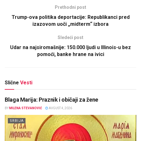
Prethodni post
Trump-ova politika deportacije: Republikanci pred
izazovom uoči „midterm“ izbora
Sledeći post
Udar na najsiromašnije: 150.000 ljudi u Illinois-u bez
pomoći, banke hrane na ivici
Slične
Vesti
Blaga Marija: Praznik i običaji za žene
BY
MILENA STEVANOVIĆ
AVGUST 4, 2026
SRBIJA