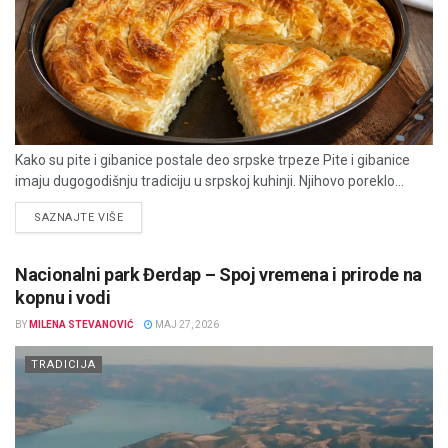
Kako su pite i gibanice postale deo srpske trpeze Pite i gibanice
imaju dugogodišnju tradiciju u srpskoj kuhinji. Njihovo poreklo...
DETAILS
SAZNAJTE VIŠE
Nacionalni park Đerdap – Spoj vremena i prirode na
kopnu i vodi
BY
MILENA STEVANOVIĆ
MAJ 27, 2026
TRADICIJA