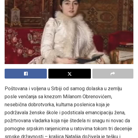
Poštovana i voljena u Srbiji od samog dolaska u zemlju
posle venčanja sa knezom Milanom Obrenovićem,
nesebična dobrotvorka, kulturna poslenica koja je
podržavala ženske škole i podsticala emancipaciju žena,
požrtvovana vladarka koja nije štedela ni snagu ni novac da
pomogne srpskim ranjenicima u ratovima tokom tri decenije
srpske državnosti – kraljica Natalija doživela je tešku i