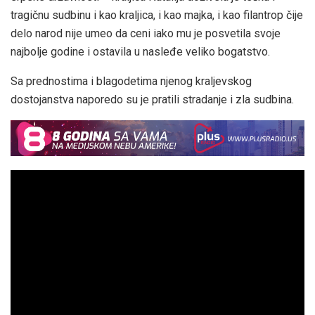
tragičnu sudbinu i kao kraljica, i kao majka, i kao filantrop čije
delo narod nije umeo da ceni iako mu je posvetila svoje
najbolje godine i ostavila u nasleđe veliko bogatstvo.
Sa prednostima i blagodetima njenog kraljevskog
dostojanstva naporedo su je pratili stradanje i zla sudbina.