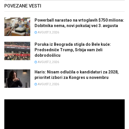
POVEZANE VESTI
Powerball narastao na vrtoglavih $750 miliona:
Dobitnika nema, novi pokušaj već 3. avgusta
AVGUST 3, 2026
Poruka iz Beograda stigla do Bele kuće:
Predsedniče Trump, Srbija vam želi
dobrodošlicu
AVGUST 2, 2026
Haris: Nisam odlučila o kandidaturi za 2028,
prioritet izbori za Kongres u novembru
AVGUST 2, 2026