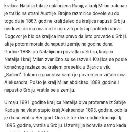
kraljica Natalija bila je naklonjena Rusiji, a kralj Milan oslonac
je tražio na strani Austrije. Brojne razmirice dovele su do
toga da je 1887. godine kralj želeo da kraljica napusti Srbiju
uvidevši da mu ona može ugroziti položaj i politički uticaj.
Dogovor je bio da kraljica ima pravo da leto provede u Srbiji,
ali je potom morala da napusti zemlju na godinu dana.
Godine 1888, po Natalijinom povratku u Srbiju, kraljica
Natalija i kralj Milan zvanično su se razveli. Kraljica se posle
konačnog razlaza sa kraljem preselila u Bijaric u vilu
„Sašino“. Tokom izgnanstva samo je povremeno viđala sina
Aleksandra. Pošto je kralj Milan abdicirao 1889. godine i
napustio Srbiju, vratila se u zemlju.
U maju 1891. godine kraljica Natalija biva proterana iz Srbije.
Kada je na vlast stupio kralj Aleksandar 1893. godine, odbila
je da se vrati u Beograd. Ona se tek dve godine kasnije, tj.
1895. godine, vratila u Srbiju. U zemlji je boravila samo kada