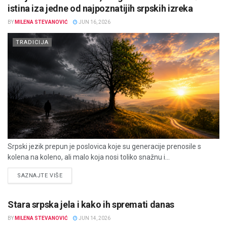
istina iza jedne od najpoznatijih srpskih izreka
BY
MILENA STEVANOVIĆ
JUN 16, 2026
TRADICIJA
Srpski jezik prepun je poslovica koje su generacije prenosile s
kolena na koleno, ali malo koja nosi toliko snažnu i...
DETAILS
SAZNAJTE VIŠE
Stara srpska jela i kako ih spremati danas
BY
MILENA STEVANOVIĆ
JUN 14, 2026