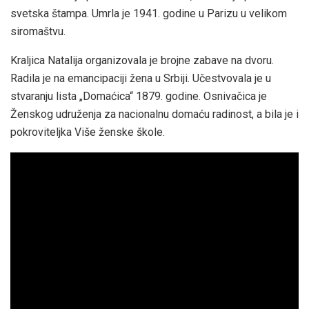
svetska štampa. Umrla je 1941. godine u Parizu u velikom
siromaštvu.
Kraljica Natalija organizovala je brojne zabave na dvoru.
Radila je na emancipaciji žena u Srbiji. Učestvovala je u
stvaranju lista „Domaćica“ 1879. godine. Osnivačica je
Ženskog udruženja za nacionalnu domaću radinost, a bila je i
pokroviteljka Više ženske škole.