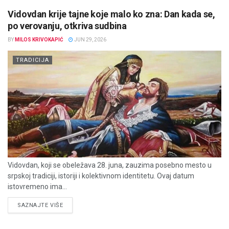
Vidovdan krije tajne koje malo ko zna: Dan kada se,
po verovanju, otkriva sudbina
BY
MILOS KRIVOKAPIĆ
JUN 29, 2026
TRADICIJA
Vidovdan, koji se obeležava 28. juna, zauzima posebno mesto u
srpskoj tradiciji, istoriji i kolektivnom identitetu. Ovaj datum
istovremeno ima...
DETAILS
SAZNAJTE VIŠE