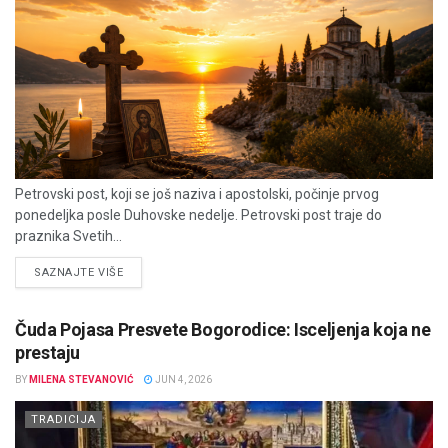
Petrovski post, koji se još naziva i apostolski, počinje prvog
ponedeljka posle Duhovske nedelje. Petrovski post traje do
praznika Svetih...
DETAILS
SAZNAJTE VIŠE
Čuda Pojasa Presvete Bogorodice: Isceljenja koja ne
prestaju
BY
MILENA STEVANOVIĆ
JUN 4, 2026
TRADICIJA