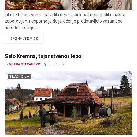
Iako je tokom vremena veliki deo tradicionalne simbolike nakita
zaboravljen, nesporno je da je kićenje predstavljalo važan deo
narodne nošnje...
DETAILS
SAZNAJTE VIŠE
Selo Kremna, tajanstveno i lepo
BY
MILENA STEVANOVIĆ
JUL 21, 2026
TRADICIJA