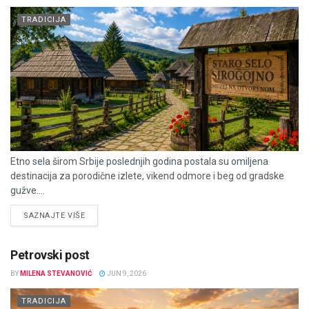
TRADICIJA
Etno sela širom Srbije poslednjih godina postala su omiljena
destinacija za porodične izlete, vikend odmore i beg od gradske
gužve....
DETAILS
SAZNAJTE VIŠE
Petrovski post
BY
MILENA STEVANOVIĆ
JUN 9, 2026
TRADICIJA