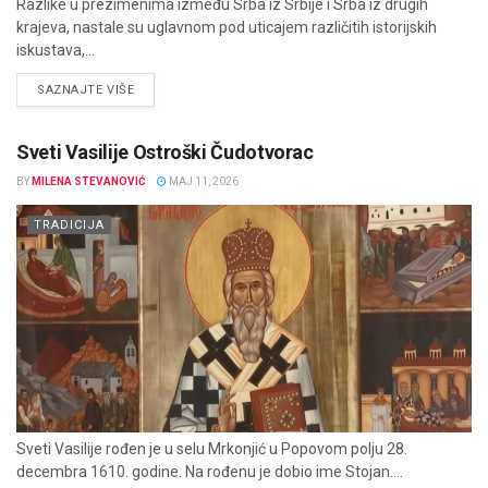
Razlike u prezimenima između Srba iz Srbije i Srba iz drugih
krajeva, nastale su uglavnom pod uticajem različitih istorijskih
iskustava,...
DETAILS
SAZNAJTE VIŠE
Sveti Vasilije Ostroški Čudotvorac
BY
MILENA STEVANOVIĆ
MAJ 11, 2026
TRADICIJA
Sveti Vasilije rođen je u selu Mrkonjić u Popovom polju 28.
decembra 1610. godine. Na rođenu je dobio ime Stojan....