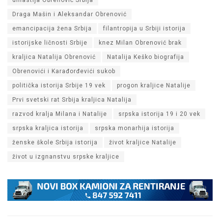
dinastija Obrenović Srbija
Draga Mašin i Aleksandar Obrenović
emancipacija žena Srbija
filantropija u Srbiji istorija
istorijske ličnosti Srbije
knez Milan Obrenović brak
kraljica Natalija Obrenović
Natalija Keško biografija
Obrenovići i Karađorđevići sukob
politička istorija Srbije 19 vek
progon kraljice Natalije
Prvi svetski rat Srbija kraljica Natalija
razvod kralja Milana i Natalije
srpska istorija 19 i 20 vek
srpska kraljica istorija
srpska monarhija istorija
ženske škole Srbija istorija
život kraljice Natalije
život u izgnanstvu srpske kraljice