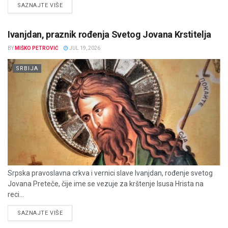
DETAILS
SAZNAJTE VIŠE
Ivanjdan, praznik rođenja Svetog Jovana Krstitelja
BY
MIŠKO PETROVIĆ
JUL 19, 2026
SRBIJA
Srpska pravoslavna crkva i vernici slave Ivanjdan, rođenje svetog
Jovana Preteče, čije ime se vezuje za krštenje Isusa Hrista na
reci...
DETAILS
SAZNAJTE VIŠE