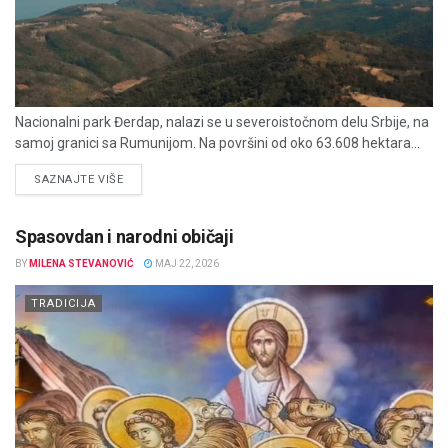
Nacionalni park Đerdap, nalazi se u severoistočnom delu Srbije, na
samoj granici sa Rumunijom. Na površini od oko 63.608 hektara...
DETAILS
SAZNAJTE VIŠE
Spasovdan i narodni običaji
BY
MILENA STEVANOVIĆ
MAJ 22, 2026
TRADICIJA