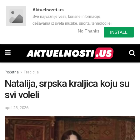
Aktuelnosti.us
Sve najvažnije vesti, korisne informacije,
dešavanja iz sveta muzike, sporta, tehnologije i
još mnogo toga zanimljivog.
No Thanks
INSTALL
Početna
Tradicija
Natalija, srpska kraljica koju su
svi voleli
april 23, 2026