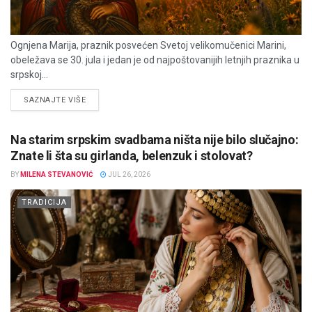
Ognjena Marija, praznik posvećen Svetoj velikomučenici Marini,
obeležava se 30. jula i jedan je od najpoštovanijih letnjih praznika u
srpskoj...
DETAILS
SAZNAJTE VIŠE
Na starim srpskim svadbama ništa nije bilo slučajno:
Znate li šta su girlanda, belenzuk i stolovat?
BY
MILENA STEVANOVIĆ
JUL 26, 2026
TRADICIJA