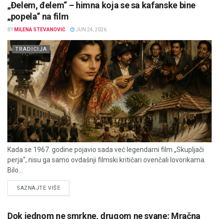
„Đelem, đelem“ – himna koja se sa kafanske bine
„popela“ na film
BY
MILENA STEVANOVIĆ
JUN 24, 2026
TRADICIJA
Kada se 1967. godine pojavio sada već legendarni film „Skupljači
perja“, nisu ga samo ovdašnji filmski kritičari ovenčali lovorikama.
Bilo...
DETAILS
SAZNAJTE VIŠE
Dok jednom ne smrkne, drugom ne svane: Mračna