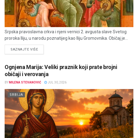
Srpska pravoslavna crkva i njeni vernici 2. avgusta slave Svetog
proroka Iliju, u narodu poznatijeg kao Iliju Gromovnika. Običaj je...
DETAILS
SAZNAJTE VIŠE
Ognjena Marija: Veliki praznik koji prate brojni
običaji i verovanja
BY
MILENA STEVANOVIĆ
JUL 30, 2026
SRBIJA