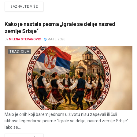
DETAILS
SAZNAJTE VIŠE
Kako je nastala pesma „Igrale se delije nasred
zemlje Srbije“
BY
MILENA STEVANOVIĆ
MAJ 8, 2026
TRADICIJA
Malo je onih koji barem jednom u životu nisu zapevali ili čuli
stihove legendarne pesme "Igrale se delije, nasred zemlje Srbije".
Iako se...