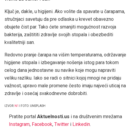
Ključ je, dakle, u higijeni. Ako volite da spavate u čarapama,
stručnjaci savetuju da pre odlaska u krevet obavezno
obujete čist par. Tako ćete smanjiti mogućnost razvoja
bakterija, zaštititi zdravlje svojih stopala i obezbediti
kvalitetniji san.
Redovno pranje čarapa na višim temperaturama, održavanje
higijene stopala i izbegavanje nošenja istog para tokom
celog dana jednostavne su navike koje mogu napraviti
veliku razliku. Iako se radi o sitnici kojoj mnogi ne pridaju
važnost, upravo male promene često imaju najveći uticaj na
zdravlje i osećaj svakodnevne dobrobiti.
IZVOR:
N1
I FOTO: UNSPLASH
Pratite portal
Aktuelnosti.us
i na društvenim mrežama
Instagram
,
Facebook
,
Twitter
i
Linkedin
.