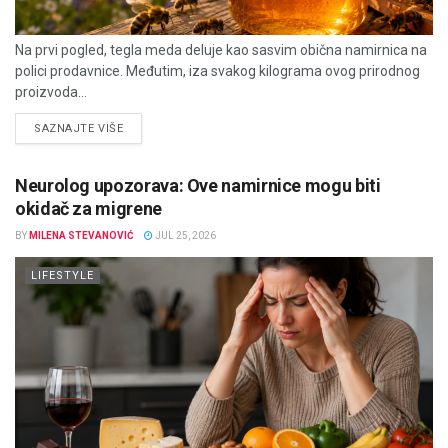
Na prvi pogled, tegla meda deluje kao sasvim obična namirnica na
polici prodavnice. Međutim, iza svakog kilograma ovog prirodnog
proizvoda...
DETAILS
SAZNAJTE VIŠE
Neurolog upozorava: Ove namirnice mogu biti
okidač za migrene
BY
MILENA STEVANOVIĆ
JUL 25, 2026
LIFESTYLE