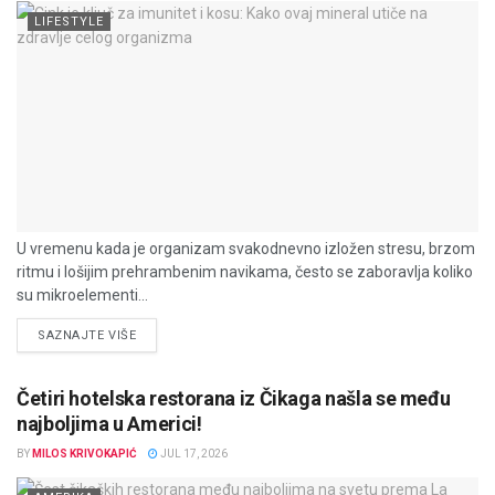
LIFESTYLE
U vremenu kada je organizam svakodnevno izložen stresu, brzom
ritmu i lošijim prehrambenim navikama, često se zaboravlja koliko
su mikroelementi...
DETAILS
SAZNAJTE VIŠE
Četiri hotelska restorana iz Čikaga našla se među
najboljima u Americi!
BY
MILOS KRIVOKAPIĆ
JUL 17, 2026