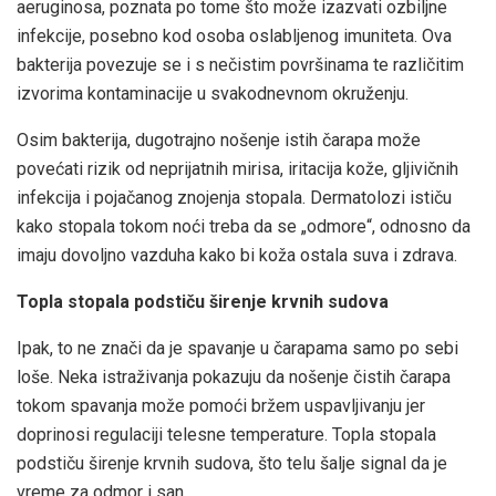
aeruginosa, poznata po tome što može izazvati ozbiljne
infekcije, posebno kod osoba oslabljenog imuniteta. Ova
bakterija povezuje se i s nečistim površinama te različitim
izvorima kontaminacije u svakodnevnom okruženju.
Osim bakterija, dugotrajno nošenje istih čarapa može
povećati rizik od neprijatnih mirisa, iritacija kože, gljivičnih
infekcija i pojačanog znojenja stopala. Dermatolozi ističu
kako stopala tokom noći treba da se „odmore“, odnosno da
imaju dovoljno vazduha kako bi koža ostala suva i zdrava.
Topla stopala podstiču širenje krvnih sudova
Ipak, to ne znači da je spavanje u čarapama samo po sebi
loše. Neka istraživanja pokazuju da nošenje čistih čarapa
tokom spavanja može pomoći bržem uspavljivanju jer
doprinosi regulaciji telesne temperature. Topla stopala
podstiču širenje krvnih sudova, što telu šalje signal da je
vreme za odmor i san.