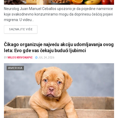
Neurolog Juan Manuel Ceballos upozorio je da pojedine namirnice
koje svakodnevno konzumiramo mogu da doprinesu češćoj pojavi
migrena. U videu...
DETAILS
SAZNAJTE VIŠE
Čikago organizuje najveću akciju udomljavanja ovog
leta: Evo gde vas čekaju budući ljubimci
BY
MILOS KRIVOKAPIĆ
JUL 24, 2026
AMERIKA