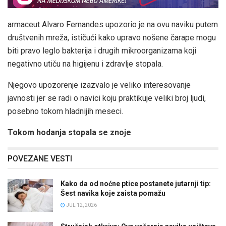
armaceut Alvaro Fernandes upozorio je na ovu naviku putem
društvenih mreža, ističući kako upravo nošene čarape mogu
biti pravo leglo bakterija i drugih mikroorganizama koji
negativno utiču na higijenu i zdravlje stopala.
Njegovo upozorenje izazvalo je veliko interesovanje
javnosti jer se radi o navici koju praktikuje veliki broj ljudi,
posebno tokom hladnijih meseci.
Tokom hodanja stopala se znoje
POVEZANE VESTI
Kako da od noćne ptice postanete jutarnji tip:
Šest navika koje zaista pomažu
JUL 12, 2026