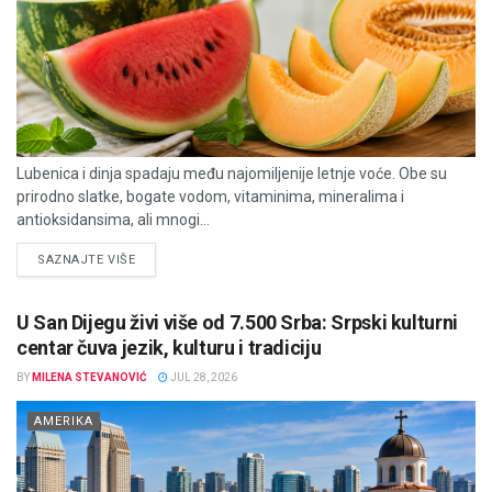
Lubenica i dinja spadaju među najomiljenije letnje voće. Obe su
prirodno slatke, bogate vodom, vitaminima, mineralima i
antioksidansima, ali mnogi...
DETAILS
SAZNAJTE VIŠE
U San Dijegu živi više od 7.500 Srba: Srpski kulturni
centar čuva jezik, kulturu i tradiciju
BY
MILENA STEVANOVIĆ
JUL 28, 2026
AMERIKA