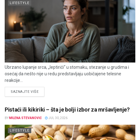
LIFESTYLE
Ubrzano lupanje srca, „leptirići“ u stomaku, stezanje u grudima i
osećaj da nešto nije u redu predstavljaju uobičajene telesne
reakcije...
DETAILS
SAZNAJTE VIŠE
Pistaći ili kikiriki – šta je bolji izbor za mršavljenje?
BY
MILENA STEVANOVIĆ
JUL 30, 2026
LIFESTYLE