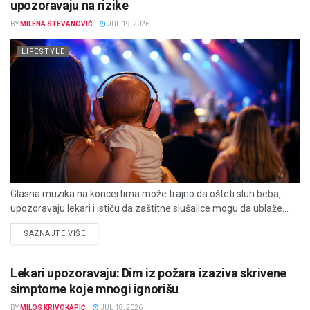
upozoravaju na rizike
BY
MILENA STEVANOVIĆ
JUL 19, 2026
LIFESTYLE
Glasna muzika na koncertima može trajno da ošteti sluh beba,
upozoravaju lekari i ističu da zaštitne slušalice mogu da ublaže...
DETAILS
SAZNAJTE VIŠE
Lekari upozoravaju: Dim iz požara izaziva skrivene
simptome koje mnogi ignorišu
BY
MILOS KRIVOKAPIĆ
JUL 18, 2026