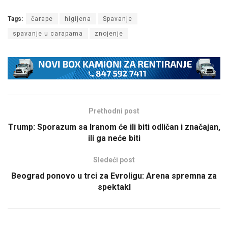
Tags:
čarape
higijena
Spavanje
spavanje u carapama
znojenje
Prethodni post
Trump: Sporazum sa Iranom će ili biti odličan i značajan,
ili ga neće biti
Sledeći post
Beograd ponovo u trci za Evroligu: Arena spremna za
spektakl