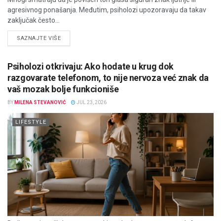
agresivnog ponašanja. Međutim, psiholozi upozoravaju da takav
zaključak često...
DETAILS
SAZNAJTE VIŠE
Psiholozi otkrivaju: Ako hodate u krug dok
razgovarate telefonom, to nije nervoza već znak da
vaš mozak bolje funkcioniše
BY
MILENA STEVANOVIĆ
JUL 23, 2026
LIFESTYLE