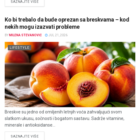
DETAILS
SAZNAJTE VIŠE
Ko bi trebalo da bude oprezan sa breskvama – kod
nekih mogu izazvati probleme
BY
MILENA STEVANOVIĆ
JUL 21, 2026
LIFESTYLE
Breskve su jedno od omiljenih letnjih voća zahvaljujući svom
slatkom ukusu, sočnosti i bogatom sastavu. Sadrže vitamine,
minerale i antioksidanse...
DETAILS
SAZNAJTE VIŠE