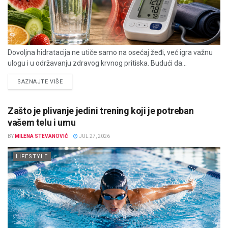
Dovoljna hidratacija ne utiče samo na osećaj žeđi, već igra važnu
ulogu i u održavanju zdravog krvnog pritiska. Budući da...
DETAILS
SAZNAJTE VIŠE
Zašto je plivanje jedini trening koji je potreban
vašem telu i umu
BY
MILENA STEVANOVIĆ
JUL 27, 2026
LIFESTYLE