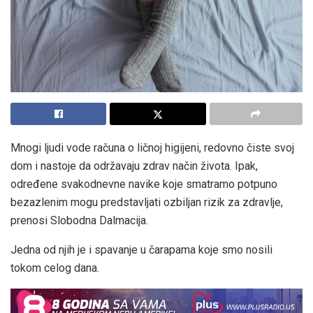
Mnogi ljudi vode računa o ličnoj higijeni, redovno čiste svoj
dom i nastoje da održavaju zdrav način života. Ipak,
određene svakodnevne navike koje smatramo potpuno
bezazlenim mogu predstavljati ozbiljan rizik za zdravlje,
prenosi Slobodna Dalmacija.
Jedna od njih je i spavanje u čarapama koje smo nosili
tokom celog dana.