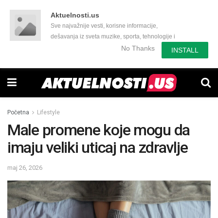
Aktuelnosti.us
Sve najvažnije vesti, korisne informacije,
dešavanja iz sveta muzike, sporta, tehnologije i
još mnogo toga zanimljivog.
No Thanks
INSTALL
Početna
Lifestyle
Male promene koje mogu da
imaju veliki uticaj na zdravlje
maj 26, 2026