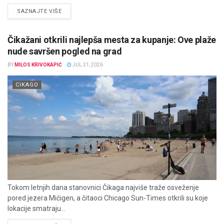
DETAILS
SAZNAJTE VIŠE
Čikažani otkrili najlepša mesta za kupanje: Ove plaže
nude savršen pogled na grad
BY
MILOS KRIVOKAPIĆ
JUL 21, 2026
CIKAGO
Tokom letnjih dana stanovnici Čikaga najviše traže osveženje
pored jezera Mičigen, a čitaoci Chicago Sun-Times otkrili su koje
lokacije smatraju...