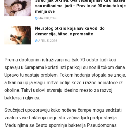
Stručnjak otkriva: Ova večernja navika uništava
san milionima ljudi – Pravilo od 90 minuta koje
menja sve
MAJ 30, 2026
Neurolog otkrio koja navika vodi do
demencije, hitno je promenite
APRIL 5, 2026
Prema dostupnim istraživanjima, čak 70 odsto ljudi koji
spavaju u čarapama koristi isti par koji su nosili tokom dana.
Upravo tu nastaje problem. Tokom hodanja stopala se znoje,
a tkanina upija vlagu, mrtve ćelije kože i razne nečistoće iz
okoline. Takvi uslovi stvaraju idealno mesto za razvoj
bakterija i gljivica.
Stručnjaci upozoravaju kako nošene čarape mogu sadržati
znatno više bakterija nego što većina ljudi pretpostavlja.
Među njima se često spominje bakterija Pseudomonas