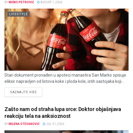
BY
MIŠKO PETROVIĆ
AVGUST 1, 2026
LIFESTYLE
Stari dokument pronađen u apoteci manastira San Marko opisuje
eliksir napravljen od listova koke i ploda kole, istih sastojaka koji...
DETAILS
SAZNAJTE VIŠE
Zašto nam od straha lupa srce: Doktor objašnjava
reakciju tela na anksioznost
BY
MILENA STEVANOVIĆ
JUL 31, 2026