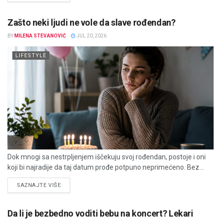
Zašto neki ljudi ne vole da slave rođendan?
BY
MILENA STEVANOVIĆ
JUL 20, 2026
LIFESTYLE
Dok mnogi sa nestrpljenjem iščekuju svoj rođendan, postoje i oni
koji bi najradije da taj datum prođe potpuno neprimećeno. Bez...
DETAILS
SAZNAJTE VIŠE
Da li je bezbedno voditi bebu na koncert? Lekari