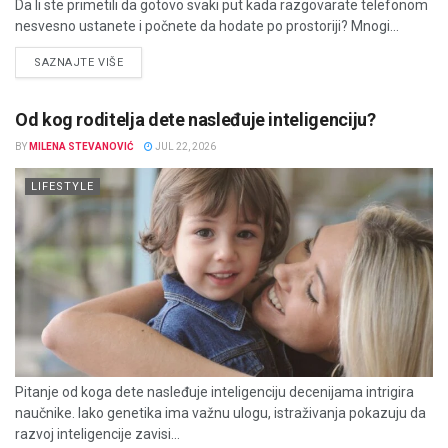
Da li ste primetili da gotovo svaki put kada razgovarate telefonom
nesvesno ustanete i počnete da hodate po prostoriji? Mnogi...
DETAILS
SAZNAJTE VIŠE
Od kog roditelja dete nasleđuje inteligenciju?
BY
MILENA STEVANOVIĆ
JUL 22, 2026
LIFESTYLE
Pitanje od koga dete nasleđuje inteligenciju decenijama intrigira
naučnike. Iako genetika ima važnu ulogu, istraživanja pokazuju da
razvoj inteligencije zavisi...