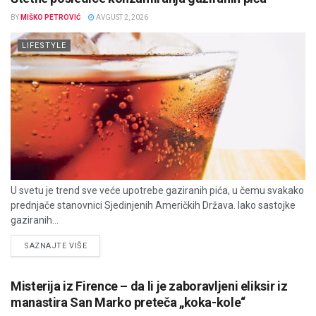
BY
MIŠKO PETROVIĆ
AVGUST 2, 2026
LIFESTYLE
U svetu je trend sve veće upotrebe gaziranih pića, u čemu svakako
prednjače stanovnici Sjedinjenih Američkih Država. Iako sastojke
gaziranih...
DETAILS
SAZNAJTE VIŠE
Misterija iz Firence – da li je zaboravljeni eliksir iz
manastira San Marko preteča „koka-kole“