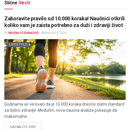
Slične
Vesti
Zaboravite pravilo od 10.000 koraka! Naučnici otkrili
koliko vam je zaista potrebno za duži i zdraviji život
BY
MILENA STEVANOVIĆ
AVGUST 6, 2026
LIFESTYLE
Godinama se verovalo da je 10.000 koraka dnevno zlatni standard
za dobro zdravlje. Međutim, nova naučna analiza pokazuje da
maksimalne...
DETAILS
SAZNAJTE VIŠE