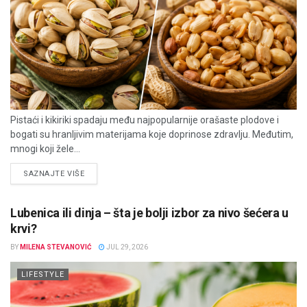
Pistaći i kikiriki spadaju među najpopularnije orašaste plodove i
bogati su hranljivim materijama koje doprinose zdravlju. Međutim,
mnogi koji žele...
DETAILS
SAZNAJTE VIŠE
Lubenica ili dinja – šta je bolji izbor za nivo šećera u
krvi?
BY
MILENA STEVANOVIĆ
JUL 29, 2026
LIFESTYLE