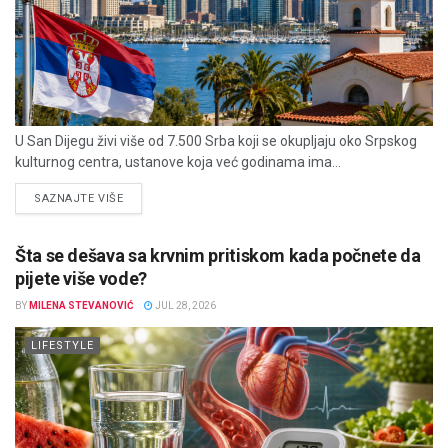
U San Dijegu živi više od 7.500 Srba koji se okupljaju oko Srpskog
kulturnog centra, ustanove koja već godinama ima...
DETAILS
SAZNAJTE VIŠE
Šta se dešava sa krvnim pritiskom kada počnete da
pijete više vode?
BY
MILENA STEVANOVIĆ
JUL 28, 2026
LIFESTYLE