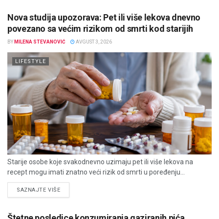
Nova studija upozorava: Pet ili više lekova dnevno
povezano sa većim rizikom od smrti kod starijih
BY
MILENA STEVANOVIĆ
AVGUST 3, 2026
LIFESTYLE
Starije osobe koje svakodnevno uzimaju pet ili više lekova na
recept mogu imati znatno veći rizik od smrti u poređenju...
DETAILS
SAZNAJTE VIŠE
Štetne posledice konzumiranja gaziranih pića