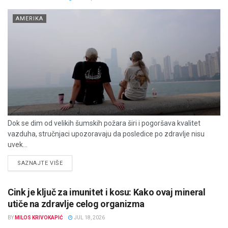
AMERIKA
Dok se dim od velikih šumskih požara širi i pogoršava kvalitet
vazduha, stručnjaci upozoravaju da posledice po zdravlje nisu
uvek...
DETAILS
SAZNAJTE VIŠE
Cink je ključ za imunitet i kosu: Kako ovaj mineral
utiče na zdravlje celog organizma
BY
MILOS KRIVOKAPIĆ
JUL 18, 2026