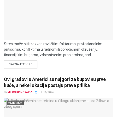
Stres može biti izazvan različitim faktorima, profesionalnim
pritiscima, konfliktima u radnom ili porodičnom okruženju,
finansijskim brigama, zdravstvenim problemima, sad i...
DETAILS
SAZNAJTE VIŠE
Ovi gradovi u Americi su najgori za kupovinu prve
kuće, a neke lokacije postaju prava prilika
BY
MILOS KRIVOKAPIĆ
JUL 16, 2026
AMERIKA