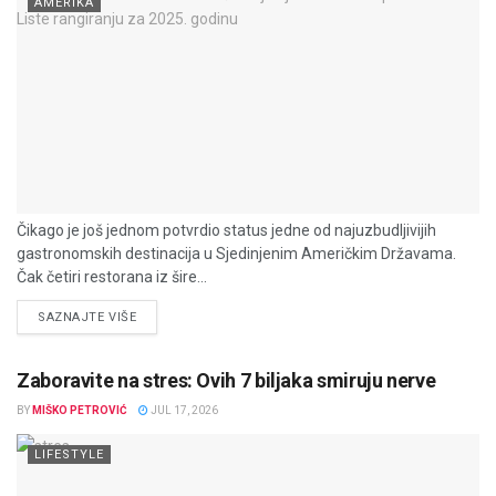
AMERIKA
Čikago je još jednom potvrdio status jedne od najuzbudljivijih
gastronomskih destinacija u Sjedinjenim Američkim Državama.
Čak četiri restorana iz šire...
DETAILS
SAZNAJTE VIŠE
Zaboravite na stres: Ovih 7 biljaka smiruju nerve
BY
MIŠKO PETROVIĆ
JUL 17, 2026
LIFESTYLE