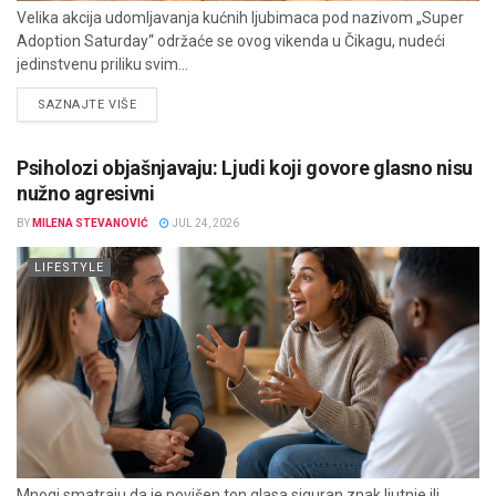
Velika akcija udomljavanja kućnih ljubimaca pod nazivom „Super
Adoption Saturday“ održaće se ovog vikenda u Čikagu, nudeći
jedinstvenu priliku svim...
DETAILS
SAZNAJTE VIŠE
Psiholozi objašnjavaju: Ljudi koji govore glasno nisu
nužno agresivni
BY
MILENA STEVANOVIĆ
JUL 24, 2026
LIFESTYLE
Mnogi smatraju da je povišen ton glasa siguran znak ljutnje ili