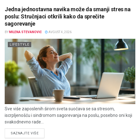
Jedna jednostavna navika može da smanji stres na
poslu: Stručnjaci otkrili kako da sprečite
sagorevanje
BY
MILENA STEVANOVIĆ
AVGUST 4, 2026
LIFESTYLE
Sve više zaposlenih širom sveta suočava se sa stresom,
iscrpljenošću i sindromom sagorevanja na poslu, posebno oni koji
svakodnevno rade...
DETAILS
SAZNAJTE VIŠE