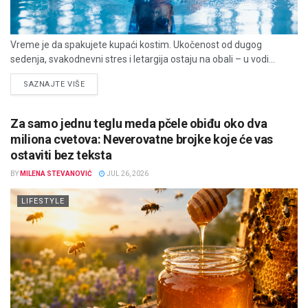
Vreme je da spakujete kupaći kostim. Ukočenost od dugog
sedenja, svakodnevni stres i letargija ostaju na obali – u vodi...
DETAILS
SAZNAJTE VIŠE
Za samo jednu teglu meda pčele obiđu oko dva
miliona cvetova: Neverovatne brojke koje će vas
ostaviti bez teksta
BY
MILENA STEVANOVIĆ
JUL 26, 2026
LIFESTYLE