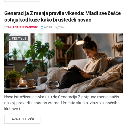
Generacija Z menja pravila vikenda: Mladi sve češće
ostaju kod kuće kako bi uštedeli novac
BY
MILENA STEVANOVIĆ
AVGUST 5, 2026
LIFESTYLE
Nova istraživanja pokazuju da Generacija Z potpuno menja način
na koji provodi slobodno vreme. Umesto skupih izlazaka, noćnih
klubova i...
DETAILS
SAZNAJTE VIŠE