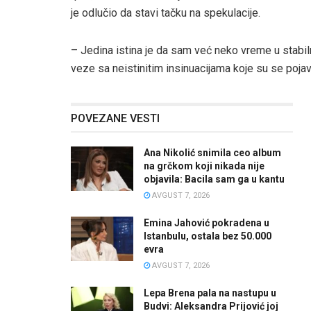
je odlučio da stavi tačku na spekulacije.
– Jedina istina je da sam već neko vreme u stabi
veze sa neistinitim insinuacijama koje su se pojav
POVEZANE VESTI
Ana Nikolić snimila ceo album
na grčkom koji nikada nije
objavila: Bacila sam ga u kantu
AVGUST 7, 2026
Emina Jahović pokradena u
Istanbulu, ostala bez 50.000
evra
AVGUST 7, 2026
Lepa Brena pala na nastupu u
Budvi: Aleksandra Prijović joj