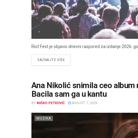
Riot Fest je objavio dnevni raspored za izdanje 2026. go
DETAILS
SAZNAJTE VIŠE
Ana Nikolić snimila ceo album n
Bacila sam ga u kantu
BY
MIŠKO PETROVIĆ
AVGUST 7, 2026
MUZIKA