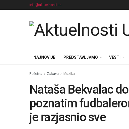
info@aktuelnosti.us
NAJNOVIJE
PREDSTAVLJAMO
VESTI
Početna
Zabava
Muzika
Nataša Bekvalac do
poznatim fudbalero
je razjasnio sve