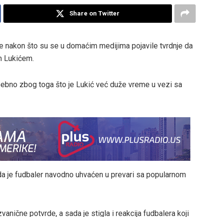
Share on Twitter
e nakon što su se u domaćim medijima pojavile tvrdnje da
m Lukićem.
osebno zbog toga što je Lukić već duže vreme u vezi sa
li da je fudbaler navodno uhvaćen u prevari sa popularnom
vanične potvrde, a sada je stigla i reakcija fudbalera koji