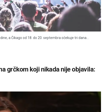
dine, a Čikago od 18. do 20. septembra očekuje tri dana...
a grčkom koji nikada nije objavila: