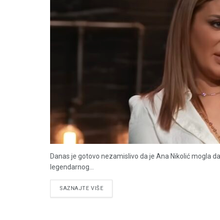
Danas je gotovo nezamislivo da je Ana Nikolić mogla da i
legendarnog...
DETAILS
SAZNAJTE VIŠE