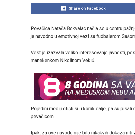
Share on Facebook
Pevačica Nataša Bekvalac našla se u centru pažnj
je navodno u emotivnoj vezi sa fudbalerom Sašo
Vest je izazvala veliko interesovanje javnosti, p
manekenkom Nikolinom Vekić.
Pojedini mediji otišli su i korak dalje, pa su pisa
pevačicom.
Ipak, za ove navode nije bilo nikakvih dokaza niti z