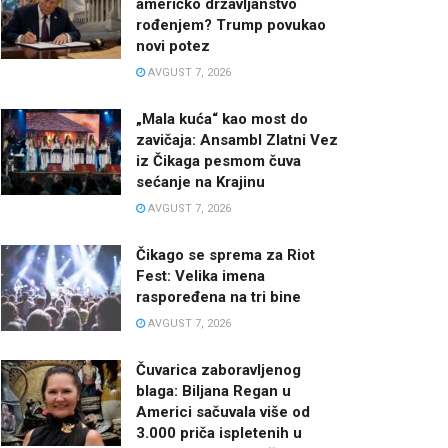
američko državljanstvo
rođenjem? Trump povukao
novi potez
AVGUST 7, 2026
„Mala kuća“ kao most do
zavičaja: Ansambl Zlatni Vez
iz Čikaga pesmom čuva
sećanje na Krajinu
AVGUST 7, 2026
Čikago se sprema za Riot
Fest: Velika imena
raspoređena na tri bine
AVGUST 7, 2026
Čuvarica zaboravljenog
blaga: Biljana Regan u
Americi sačuvala više od
3.000 priča ispletenih u