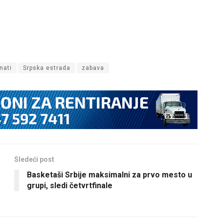
nati
Srpska estrada
zabava
Sledeći post
Basketaši Srbije maksimalni za prvo mesto u
grupi, sledi četvrtfinale