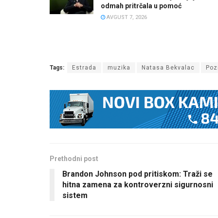
odmah pritrčala u pomoć
AVGUST 7, 2026
Tags:
Estrada
muzika
Natasa Bekvalac
Poz
Prethodni post
Brandon Johnson pod pritiskom: Traži se
hitna zamena za kontroverzni sigurnosni
sistem