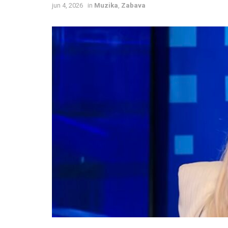
jun 4, 2026
in
Muzika
,
Zabava