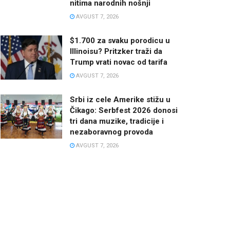
nitima narodnih nošnji
AVGUST 7, 2026
$1.700 za svaku porodicu u
Illinoisu? Pritzker traži da
Trump vrati novac od tarifa
AVGUST 7, 2026
Srbi iz cele Amerike stižu u
Čikago: Serbfest 2026 donosi
tri dana muzike, tradicije i
nezaboravnog provoda
AVGUST 7, 2026