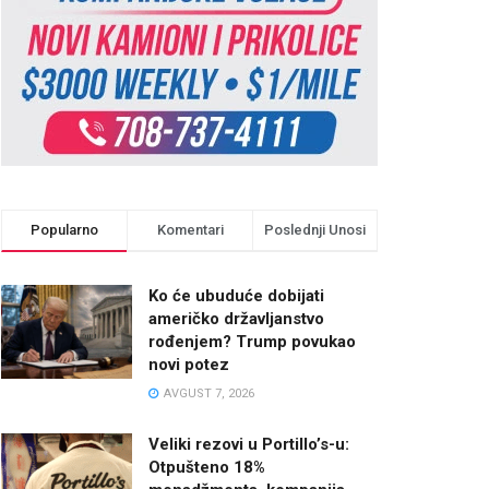
Popularno
Komentari
Poslednji Unosi
Ko će ubuduće dobijati
američko državljanstvo
rođenjem? Trump povukao
novi potez
AVGUST 7, 2026
Veliki rezovi u Portillo’s-u:
Otpušteno 18%