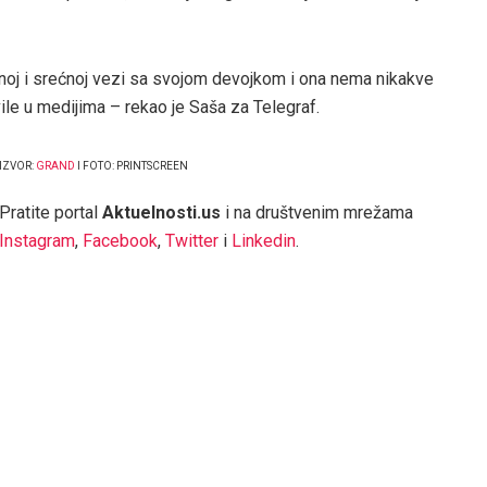
lnoj i srećnoj vezi sa svojom devojkom i ona nema nikakve
ile u medijima – rekao je Saša za Telegraf.
IZVOR:
GRAND
I FOTO: PRINTSCREEN
Pratite portal
Aktuelnosti.us
i na društvenim mrežama
Instagram
,
Facebook
,
Twitter
i
Linkedin
.