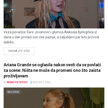
Veza pevačice Sare Jovanović i glumca Alekseja Bjelogrlića iz
dana u dan privlači sve više pažnje, a zaljubljeni par leto provodi
daleko...
DETAILS
SAZNAJTE VIŠE
Ariana Grande se oglasila nakon vesti da se povlači
sa scene: Ništa ne može da promeni ono što zaista
proživljavam
BY
MIŠKO PETROVIĆ
AVGUST 6, 2026
MUZIKA