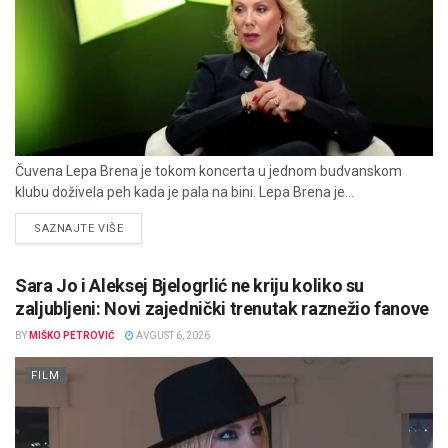
Čuvena Lepa Brena je tokom koncerta u jednom budvanskom
klubu doživela peh kada je pala na bini. Lepa Brena je...
DETAILS
SAZNAJTE VIŠE
Sara Jo i Aleksej Bjelogrlić ne kriju koliko su
zaljubljeni: Novi zajednički trenutak raznežio fanove
BY
MIŠKO PETROVIĆ
AVGUST 6, 2026
FILM