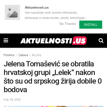
Aktuelnosti.us
Sve najvažnije vesti, korisne informacije,
dešavanja iz sveta muzike, sporta, tehnologije i
još mnogo toga zanimljivog.
No Thanks
INSTALL
Početna
Zabava
Muzika
Jelena Tomašević se obratila
hrvatskoj grupi „Lelek“ nakon
što su od srpskog žirija dobile 0
bodova
maj 18, 2026