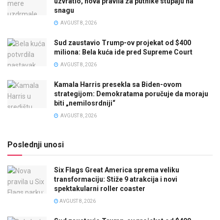
uzvratio, nova pravila za putnike stupaju na
snagu
AVGUST 8, 2026
Sud zaustavio Trump-ov projekat od $400
miliona: Bela kuća ide pred Supreme Court
AVGUST 8, 2026
Kamala Harris presekla sa Biden-ovom
strategijom: Demokratama poručuje da moraju
biti „nemilosrdniji“
AVGUST 8, 2026
Poslednji unosi
Six Flags Great America sprema veliku
transformaciju: Stiže 9 atrakcija i novi
spektakularni roller coaster
AVGUST 8, 2026