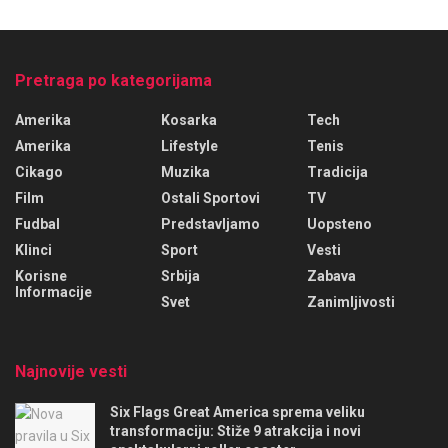
Pretraga po kategorijama
Amerika
Kosarka
Tech
Amerika
Lifestyle
Tenis
Cikago
Muzika
Tradicija
Film
Ostali Sportovi
TV
Fudbal
Predstavljamo
Uopsteno
Klinci
Sport
Vesti
Korisne
Srbija
Zabava
Informacije
Svet
Zanimljivosti
Najnovije vesti
Six Flags Great America sprema veliku
transformaciju: Stiže 9 atrakcija i novi