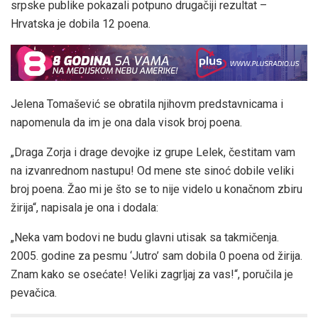
srpske publike pokazali potpuno drugačiji rezultat –
Hrvatska je dobila 12 poena.
Jelena Tomašević se obratila njihovm predstavnicama i
napomenula da im je ona dala visok broj poena.
„Draga Zorja i drage devojke iz grupe Lelek, čestitam vam
na izvanrednom nastupu! Od mene ste sinoć dobile veliki
broj poena. Žao mi je što se to nije videlo u konačnom zbiru
žirija“, napisala je ona i dodala:
„Neka vam bodovi ne budu glavni utisak sa takmičenja.
2005. godine za pesmu ‘Jutro’ sam dobila 0 poena od žirija.
Znam kako se osećate! Veliki zagrljaj za vas!“, poručila je
pevačica.