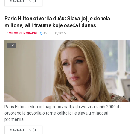
DETAILS
SAZNAJTE VIŠE
Paris Hilton otvorila dušu: Slava joj je donela
milione, ali i traume koje oseća i danas
BY
MILOS KRIVOKAPIĆ
AVGUST 8, 2026
TV
Paris Hilton, jedna od najprepoznatljivijih zvezda ranih 2000-ih,
otvoreno je govorila o tome koliko joj je slava u mladosti
promenila...
DETAILS
SAZNAJTE VIŠE