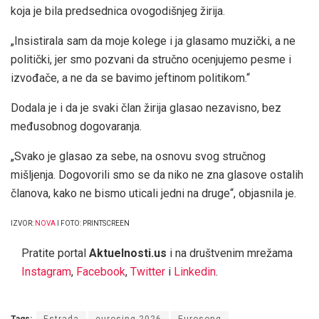
koja je bila predsednica ovogodišnjeg žirija.
„Insistirala sam da moje kolege i ja glasamo muzički, a ne
politički, jer smo pozvani da stručno ocenjujemo pesme i
izvođače, a ne da se bavimo jeftinom politikom.“
Dodala je i da je svaki član žirija glasao nezavisno, bez
međusobnog dogovaranja.
„Svako je glasao za sebe, na osnovu svog stručnog
mišljenja. Dogovorili smo se da niko ne zna glasove ostalih
članova, kako ne bismo uticali jedni na druge“, objasnila je.
IZVOR:
NOVA
I FOTO: PRINTSCREEN
Pratite portal
Aktuelnosti.us
i na društvenim mrežama
Instagram
,
Facebook
,
Twitter
i
Linkedin
.
Tags:
Estrada
eurosing 2026
Eurosong