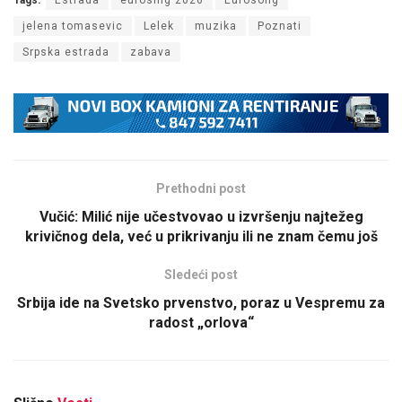
jelena tomasevic
Lelek
muzika
Poznati
Srpska estrada
zabava
Prethodni post
Vučić: Milić nije učestvovao u izvršenju najtežeg
krivičnog dela, već u prikrivanju ili ne znam čemu još
Sledeći post
Srbija ide na Svetsko prvenstvo, poraz u Vespremu za
radost „orlova“