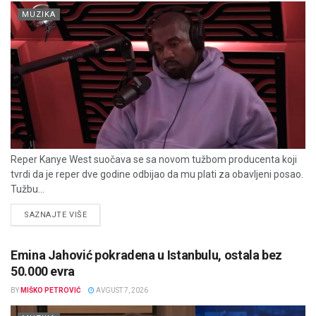
MUZIKA
Reper Kanye West suočava se sa novom tužbom producenta koji
tvrdi da je reper dve godine odbijao da mu plati za obavljeni posao.
Tužbu...
DETAILS
SAZNAJTE VIŠE
Emina Jahović pokradena u Istanbulu, ostala bez
50.000 evra
BY
MIŠKO PETROVIĆ
AVGUST 7, 2026