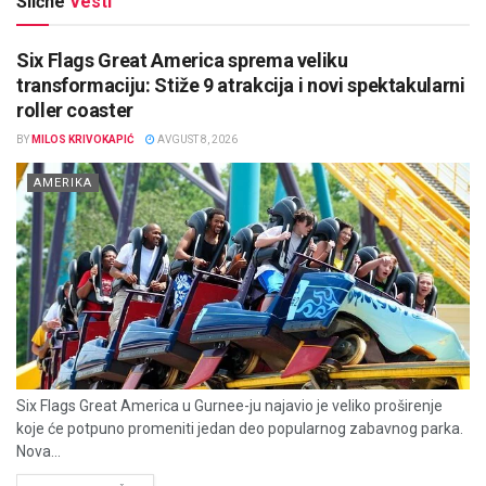
Slične
Vesti
Six Flags Great America sprema veliku
transformaciju: Stiže 9 atrakcija i novi spektakularni
roller coaster
BY
MILOS KRIVOKAPIĆ
AVGUST 8, 2026
AMERIKA
Six Flags Great America u Gurnee-ju najavio je veliko proširenje
koje će potpuno promeniti jedan deo popularnog zabavnog parka.
Nova...