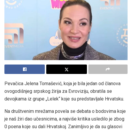
Pevačica Jelena Tomašević, koja je bila jedan od članova
ovogodišnjeg srpskog žirija za Evroviziju, obratila se
devojkama iz grupe „Lelek“ koje su predstavljale Hrvatsku.
Na društvenim mrežama povela se debata o bodovima koje
je naš žiri dao učesnicima, a najviše kritika usledilo je zbog
0 poena koje su dali Hrvatskoj. Zanimljivo je da su glasovi