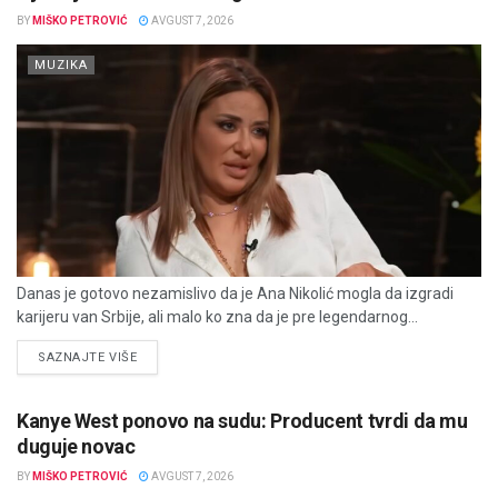
BY
MIŠKO PETROVIĆ
AVGUST 7, 2026
MUZIKA
Danas je gotovo nezamislivo da je Ana Nikolić mogla da izgradi
karijeru van Srbije, ali malo ko zna da je pre legendarnog...
DETAILS
SAZNAJTE VIŠE
Kanye West ponovo na sudu: Producent tvrdi da mu
duguje novac
BY
MIŠKO PETROVIĆ
AVGUST 7, 2026