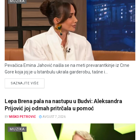
MUZIKA
Pevačica Emina Jahović našla se na meti prevarantkinje iz Crne
Gore koja joj je u Istanbulu ukrala garderobu, tašne i...
DETAILS
SAZNAJTE VIŠE
Lepa Brena pala na nastupu u Budvi: Aleksandra
Prijović joj odmah pritrčala u pomoć
BY
MIŠKO PETROVIĆ
AVGUST 7, 2026
MUZIKA