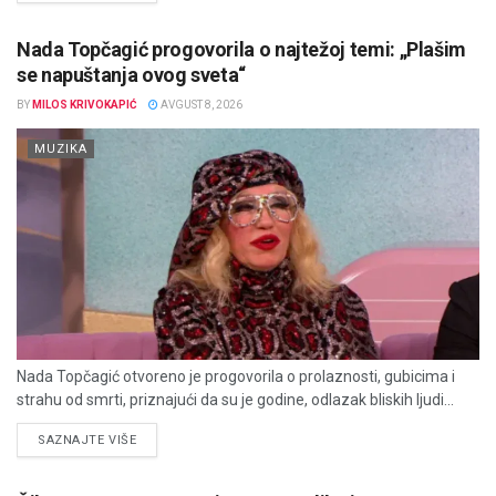
Nada Topčagić progovorila o najtežoj temi: „Plašim
se napuštanja ovog sveta“
BY
MILOS KRIVOKAPIĆ
AVGUST 8, 2026
MUZIKA
Nada Topčagić otvoreno je progovorila o prolaznosti, gubicima i
strahu od smrti, priznajući da su je godine, odlazak bliskih ljudi...
DETAILS
SAZNAJTE VIŠE