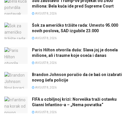
Sud zaustavio Trump-ov projekat od $400
miliona: Bela kuća ide pred Supreme Court
AVGUST 8, 2026
Šok za američko tržište rada: Umesto 95.000
novih poslova, SAD izgubile 23.000
AVGUST 8, 2026
Paris Hilton otvorila dušu: Slava joj je donela
milione, ali i traume koje oseća i danas
AVGUST 8, 2026
Brandon Johnson poručio da će baš on izabrati
novog šefa policije
AVGUST 8, 2026
FIFA u ozbiljnoj krizi: Norveška traži ostavku
Gianni Infantino-a – „Nema povratka“
AVGUST 8, 2026