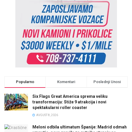
Popularno
Komentari
Poslednji Unosi
Six Flags Great America sprema veliku
transformaciju: Stiže 9 atrakcija i novi
spektakularni roller coaster
AVGUST 8, 2026
Meloni odbila ultimatum Španije: Madrid odmah