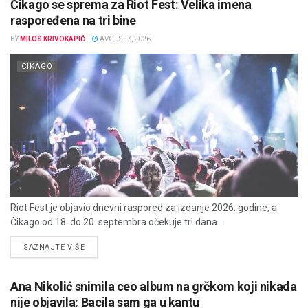
Čikago se sprema za Riot Fest: Velika imena
raspoređena na tri bine
BY
MILOS KRIVOKAPIĆ
AVGUST 7, 2026
CIKAGO
Riot Fest je objavio dnevni raspored za izdanje 2026. godine, a
Čikago od 18. do 20. septembra očekuje tri dana...
DETAILS
SAZNAJTE VIŠE
Ana Nikolić snimila ceo album na grčkom koji nikada
nije objavila: Bacila sam ga u kantu