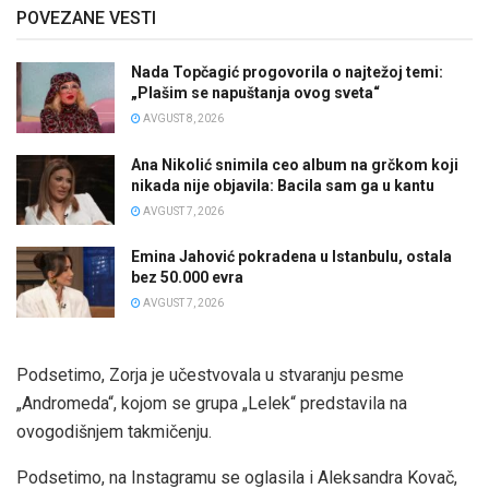
POVEZANE VESTI
Nada Topčagić progovorila o najtežoj temi:
„Plašim se napuštanja ovog sveta“
AVGUST 8, 2026
Ana Nikolić snimila ceo album na grčkom koji
nikada nije objavila: Bacila sam ga u kantu
AVGUST 7, 2026
Emina Jahović pokradena u Istanbulu, ostala
bez 50.000 evra
AVGUST 7, 2026
Podsetimo, Zorja je učestvovala u stvaranju pesme
„Andromeda“, kojom se grupa „Lelek“ predstavila na
ovogodišnjem takmičenju.
Podsetimo, na Instagramu se oglasila i Aleksandra Kovač,