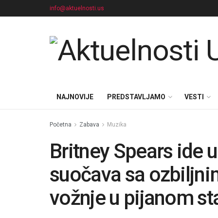
info@aktuelnosti.us
NAJNOVIJE
PREDSTAVLJAMO
VESTI
Početna
Zabava
Muzika
Britney Spears ide 
suočava sa ozbiljn
vožnje u pijanom st