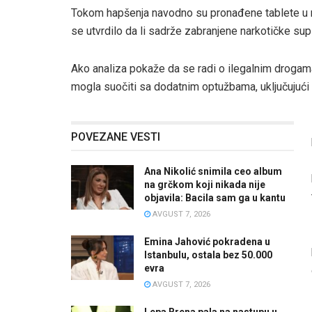
Tokom hapšenja navodno su pronađene tablete u nj
se utvrdilo da li sadrže zabranjene narkotičke su
Ako analiza pokaže da se radi o ilegalnim drogama
mogla suočiti sa dodatnim optužbama, uključujući
POVEZANE VESTI
Ana Nikolić snimila ceo album
na grčkom koji nikada nije
objavila: Bacila sam ga u kantu
AVGUST 7, 2026
Emina Jahović pokradena u
Istanbulu, ostala bez 50.000
evra
AVGUST 7, 2026
Lepa Brena pala na nastupu u