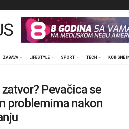
ZABAVA
LIFESTYLE
SPORT
TECH
KORISNE 
u zatvor? Pevačica se
im problemima nakon
anju