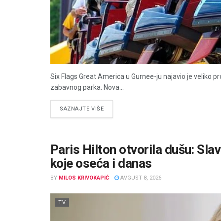
Six Flags Great America u Gurnee-ju najavio je veliko 
zabavnog parka. Nova...
DETAILS
SAZNAJTE VIŠE
Paris Hilton otvorila dušu: Slava
koje oseća i danas
BY
MILOS KRIVOKAPIĆ
AVGUST 8, 2026
TV