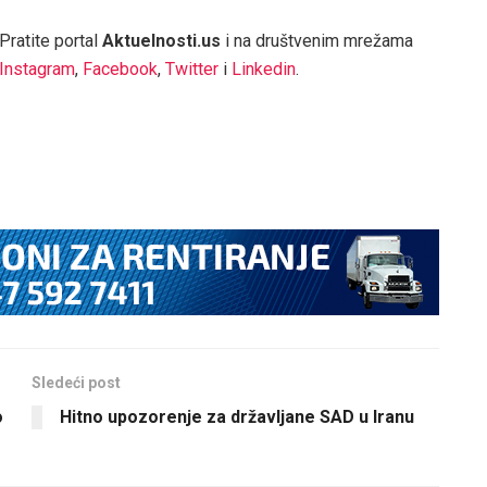
Pratite portal
Aktuelnosti.us
i na društvenim mrežama
Instagram
,
Facebook
,
Twitter
i
Linkedin
.
Sledeći post
o
Hitno upozorenje za državljane SAD u Iranu