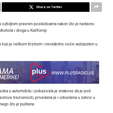
Share on Twitter
a ozbiljnim pravnim posledicama nakon što je nedavno
ohola i droga u Kaliforniji.
 koji je velikom brzinom i nestabilno vozio autoputem u
osoba u automobilu i pokazivala je znakove da je pod
testove trezvenosti, privedena je i odvedena u zatvor u
nego što je puštena.