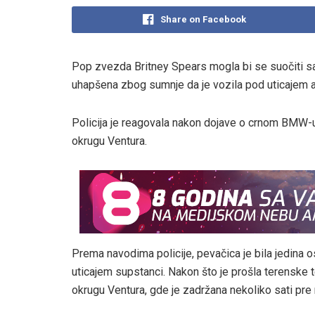
Share on Facebook
Pop zvezda Britney Spears mogla bi se suočiti s
uhapšena zbog sumnje da je vozila pod uticajem alk
Policija je reagovala nakon dojave o crnom BMW-u
okrugu Ventura.
Prema navodima policije, pevačica je bila jedina 
uticajem supstanci. Nakon što je prošla terenske 
okrugu Ventura, gde je zadržana nekoliko sati pre 