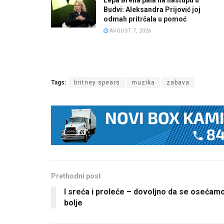
Budvi: Aleksandra Prijović joj
odmah pritrčala u pomoć
AVGUST 7, 2026
Tags:
britney spears
muzika
zabava
Prethodni post
I sreća i proleće – dovoljno da se osećam
bolje