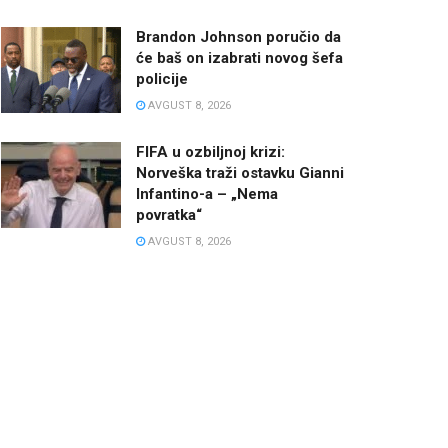
Brandon Johnson poručio da
će baš on izabrati novog šefa
policije
AVGUST 8, 2026
FIFA u ozbiljnoj krizi:
Norveška traži ostavku Gianni
Infantino-a – „Nema
povratka“
AVGUST 8, 2026