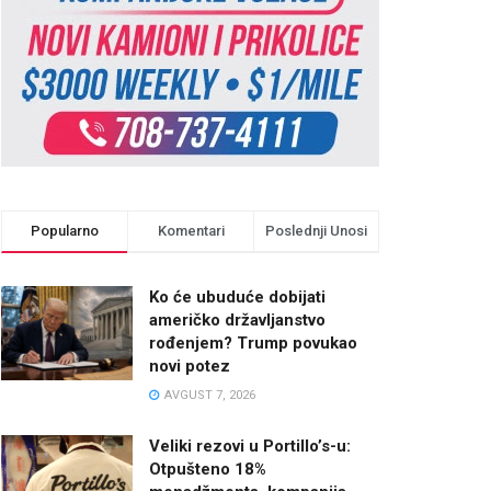
Popularno
Komentari
Poslednji Unosi
Ko će ubuduće dobijati
američko državljanstvo
rođenjem? Trump povukao
novi potez
AVGUST 7, 2026
Veliki rezovi u Portillo’s-u:
Otpušteno 18%