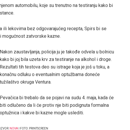
enom automobilu, koje su trenutno na testiranju kako bi
pstance.
 ili lekovima bez odgovarajućeg recepta, Spirs bi se
 i mogućnost zatvorske kazne.
Nakon zaustavljanja, policija ju je takođe odvela u bolnicu
kako bi joj bila uzeta krv za testiranje na alkohol i droge.
Rezultati tih testova deo su istrage koja je još u toku, a
konačnu odluku o eventualnim optužbama doneće
tužilaštvo okruga Ventura.
Pevačica bi trebalo da se pojavi na sudu 4. maja, kada će
biti odlučeno da li će protiv nje biti podignuta formalna
optužnica i kakve bi kazne mogle uslediti.
IZVOR:
NOVA
I FOTO: PRINTSCREEN