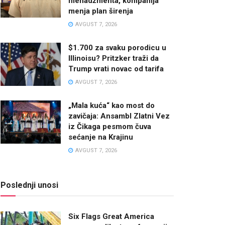
menadžmenta, kompanija
menja plan širenja
AVGUST 7, 2026
$1.700 za svaku porodicu u
Illinoisu? Pritzker traži da
Trump vrati novac od tarifa
AVGUST 7, 2026
„Mala kuća“ kao most do
zavičaja: Ansambl Zlatni Vez
iz Čikaga pesmom čuva
sećanje na Krajinu
AVGUST 7, 2026
Poslednji unosi
Six Flags Great America