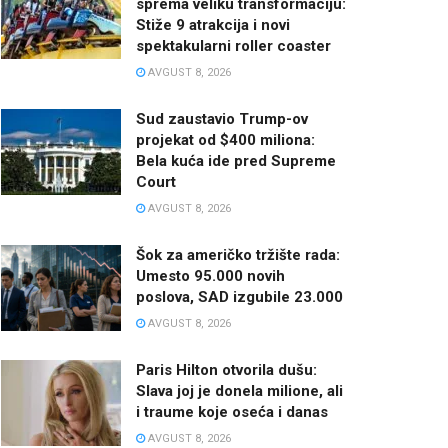
sprema veliku transformaciju:
Stiže 9 atrakcija i novi
spektakularni roller coaster
AVGUST 8, 2026
Sud zaustavio Trump-ov
projekat od $400 miliona:
Bela kuća ide pred Supreme
Court
AVGUST 8, 2026
Šok za američko tržište rada:
Umesto 95.000 novih
poslova, SAD izgubile 23.000
AVGUST 8, 2026
Paris Hilton otvorila dušu:
Slava joj je donela milione, ali
i traume koje oseća i danas
AVGUST 8, 2026