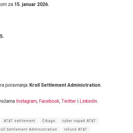
anom za
15. januar 2026.
5.
ora poravnanja:
Kroll Settlement Administration
.
mrežama
Instagram
,
Facebook
,
Twitter
i
Linkedin
.
AT&T settlement
Čikago
cyber napad AT&T
roll Settlement Administration
refund AT&T