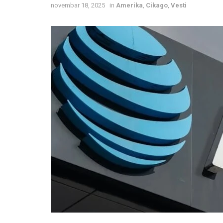
novembar 18, 2025
in
Amerika
,
Cikago
,
Vesti