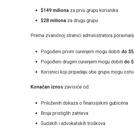
$149 miliona
za prvu grupu korisnika
$28 miliona
za drugu grupu
Prema zvaničnoj stranici administratora poravnan
Pogođeni prvim curenjem mogu dobiti
do $5
Pogođeni drugim curenjem mogu dobiti
do $
Korisnici koji pripadaju obe grupe mogu ostv
Konačan iznos
zavisiće od:
Priloženih dokaza o finansijskim gubicima
Broja pristiglih zahteva
Sudskih i advokatskih troškova