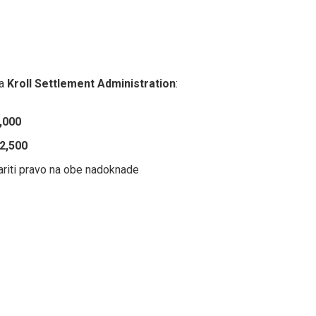
ja
Kroll Settlement Administration
:
,000
2,500
ariti pravo na obe nadoknade