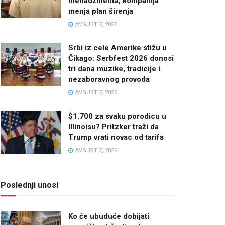
menadžmenta, kompanija
menja plan širenja
AVGUST 7, 2026
Srbi iz cele Amerike stižu u
Čikago: Serbfest 2026 donosi
tri dana muzike, tradicije i
nezaboravnog provoda
AVGUST 7, 2026
$1.700 za svaku porodicu u
Illinoisu? Pritzker traži da
Trump vrati novac od tarifa
AVGUST 7, 2026
Poslednji unosi
Ko će ubuduće dobijati