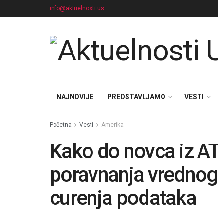
info@aktuelnosti.us
NAJNOVIJE
PREDSTAVLJAMO
VESTI
Početna
Vesti
Amerika
Kako do novca iz A
poravnanja vrednog
curenja podataka