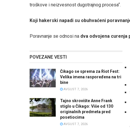
troškove i neizvesnost dugotrajnog procesa“.
Koji hakerski napadi su obuhvaćeni poravnan
Poravnanje se odnosi na
dva odvojena curenja 
POVEZANE VESTI
Čikago se sprema za Riot Fest:
Velika imena raspoređena na tri
bine
AVGUST 7, 2026
Tajno skrovište Anne Frank
stiglo u Čikago: Više od 130
originalnih predmeta pred
posetiocima
AVGUST 7, 2026