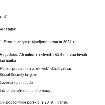
jem?
podataka
:
1. Prvo curenje (objavljeno u martu 2024.)
Pogođeno:
7.6 miliona aktivnih
i
65.4 miliona bivših
korisnika
Podaci procureli na „dark web“ uključivali su:
Social Security brojeve
Lozinke / passcode
Lične identifikacione informacije
Ovi podaci vode poreklo iz 2019. ili ranije.