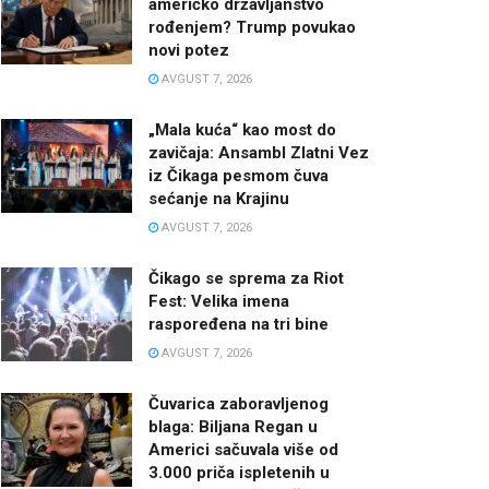
američko državljanstvo
rođenjem? Trump povukao
novi potez
AVGUST 7, 2026
„Mala kuća“ kao most do
zavičaja: Ansambl Zlatni Vez
iz Čikaga pesmom čuva
sećanje na Krajinu
AVGUST 7, 2026
Čikago se sprema za Riot
Fest: Velika imena
raspoređena na tri bine
AVGUST 7, 2026
Čuvarica zaboravljenog
blaga: Biljana Regan u
Americi sačuvala više od
3.000 priča ispletenih u