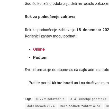
Sud će konačno odobrenje dati na ročištu zakaz
Rok za podnošenje zahteva
Rok za podnošenje zahteva je
18. decembar 202
Korisnici zahtev mogu podneti:
Online
Poštom
Sve informacije dostupne su na sajtu administrat
Pratite portal
Aktuelnosti.us
i na društvenim 
Tags:
$177M poravnanje
AT&T curenje podataka
data breach 2024
kako podneti zahtev AT&T
K