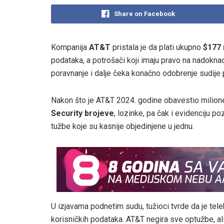
Share on Facebook
Kompanija
AT&T
pristala je da plati ukupno
$177 
podataka, a potrošači koji imaju pravo na nadokna
poravnanje i dalje čeka konačno odobrenje sudije
Nakon što je AT&T 2024. godine obavestio milione k
Security brojeve
, lozinke, pa čak i evidenciju 
tužbe koje su kasnije objedinjene u jednu.
U izjavama podnetim sudu, tužioci tvrde da je tel
korisničkih podataka. AT&T negira sve optužbe, al