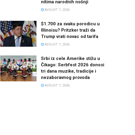
nitima narodnih nošnji
AVGUST 7, 2026
$1.700 za svaku porodicu u
Illinoisu? Pritzker traži da
Trump vrati novac od tarifa
AVGUST 7, 2026
Srbi iz cele Amerike stižu u
Čikago: Serbfest 2026 donosi
tri dana muzike, tradicije i
nezaboravnog provoda
AVGUST 7, 2026