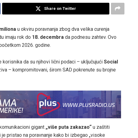
Share on Twitter
miliona
u okviru poravnanja zbog dva velika curenja
du imaju rok do
18. decembra
da podnesu zahtev. Ovo
 početkom 2026. godine.
orisnika da su njihovi lični podaci – uključujući
Social
poziva – kompromitovani, širom SAD pokrenute su brojne
ekomunikacioni gigant
„više puta zakazao“
u zaštiti
i je pristao na poravnanje kako bi izbegao „visoke