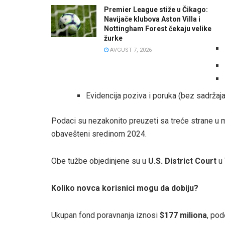
Premier League stiže u Čikago:
Navijače klubova Aston Villa i
Nottingham Forest čekaju velike
žurke
AVGUST 7, 2026
Evidencija poziva i poruka (bez sadržaj
Podaci su nezakonito preuzeti sa treće strane u ma
obavešteni sredinom 2024.
Obe tužbe objedinjene su u
U.S. District Court
u 
Koliko novca korisnici mogu da dobiju?
Ukupan fond poravnanja iznosi
$177 miliona
, pod