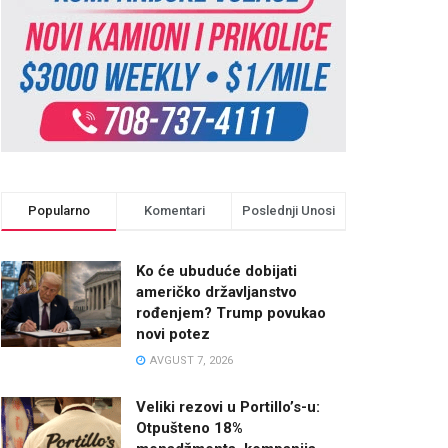
Popularno
Komentari
Poslednji Unosi
Ko će ubuduće dobijati
američko državljanstvo
rođenjem? Trump povukao
novi potez
AVGUST 7, 2026
Veliki rezovi u Portillo’s-u:
Otpušteno 18%