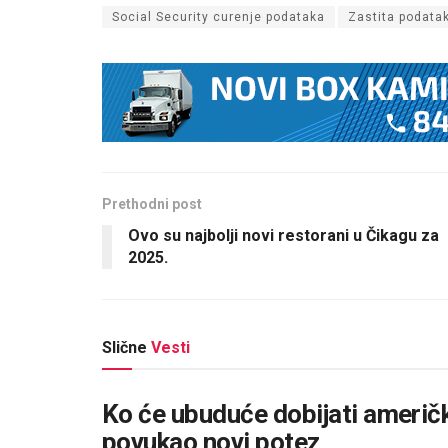
Social Security curenje podataka
Zastita podata
Prethodni post
Ovo su najbolji novi restorani u Čikagu za
2025.
Slične
Vesti
Ko će ubuduće dobijati američ
povukao novi potez