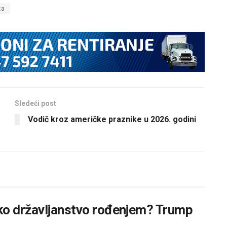
ka
Sledeći post
Vodič kroz američke praznike u 2026. godini
ko državljanstvo rođenjem? Trump