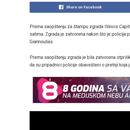
Share on Facebook
Prema saopštenju za štampu zgrada Illinois Capit
satima. Zgrada je zatvorena nakon što je policija p
Giannoulias.
Prema saopštenju zgrada je bila zatvorena otprilik
da su pripadnici policije obavešteni o pretnji koja je