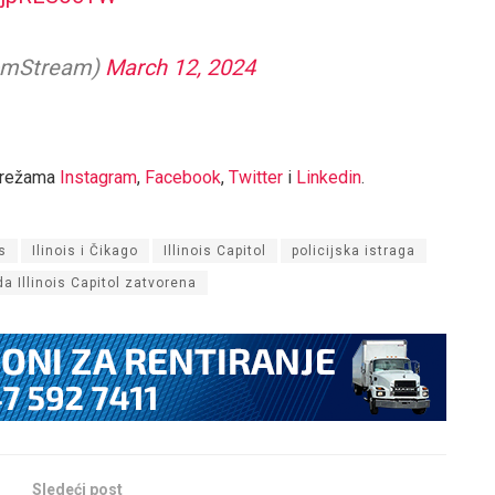
omStream)
March 12, 2024
mrežama
Instagram
,
Facebook
,
Twitter
i
Linkedin
.
s
Ilinois i Čikago
Illinois Capitol
policijska istraga
a Illinois Capitol zatvorena
Sledeći post