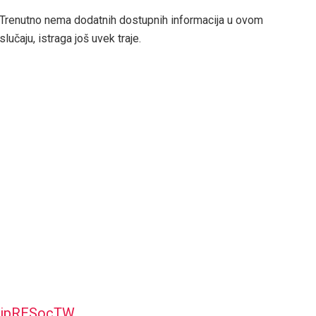
Trenutno nema dodatnih dostupnih informacija u ovom
slučaju, istraga još uvek traje.
o/ujpRESocTW