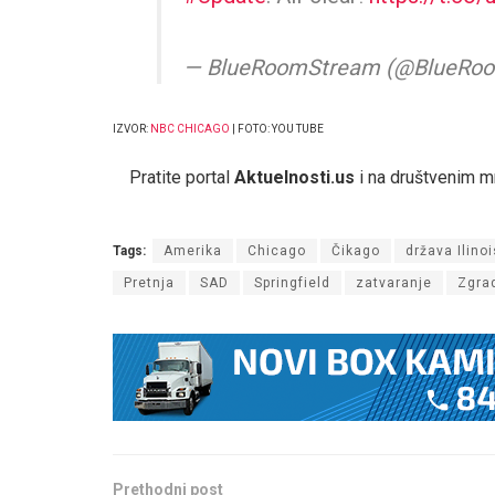
— BlueRoomStream (@BlueRo
IZVOR:
NBC CHICAGO
| FOTO: YOU TUBE
Pratite portal
Aktuelnosti.us
i na društvenim 
Tags:
Amerika
Chicago
Čikago
država Ilinoi
Pretnja
SAD
Springfield
zatvaranje
Zgrad
Prethodni post