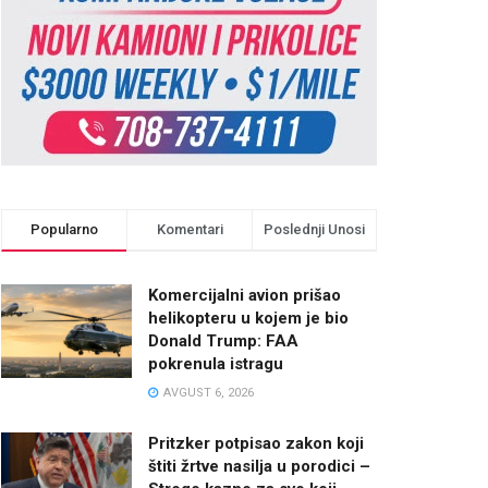
Popularno
Komentari
Poslednji Unosi
Komercijalni avion prišao
helikopteru u kojem je bio
Donald Trump: FAA
pokrenula istragu
AVGUST 6, 2026
Pritzker potpisao zakon koji
štiti žrtve nasilja u porodici –