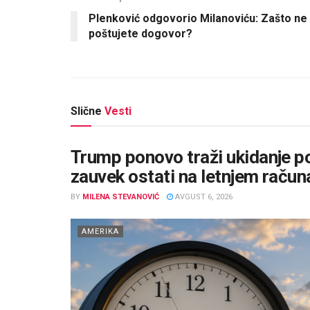
Plenković odgovorio Milanoviću: Zašto ne
poštujete dogovor?
Slične
Vesti
Trump ponovo traži ukidanje p
zauvek ostati na letnjem raču
BY
MILENA STEVANOVIĆ
AVGUST 6, 2026
AMERIKA