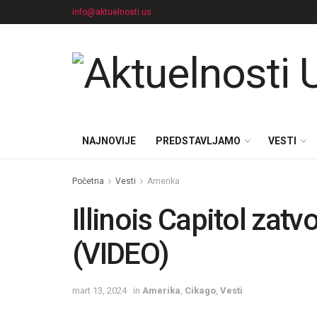
info@aktuelnosti.us
NAJNOVIJE
PREDSTAVLJAMO
VESTI
Početna
Vesti
Amerika
Illinois Capitol zat
(VIDEO)
mart 13, 2024
in
Amerika
,
Cikago
,
Vesti