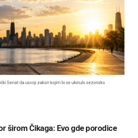
i Senat da usvoji zakon kojim bi se ukinulo sezonsko
bor širom Čikaga: Evo gde porodice