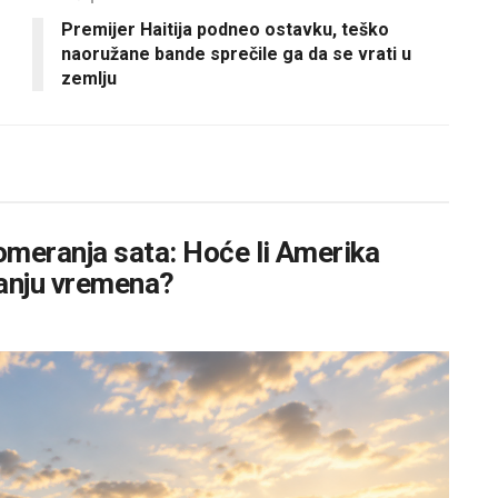
Premijer Haitija podneo ostavku, teško
naoružane bande sprečile ga da se vrati u
zemlju
omeranja sata: Hoće li Amerika
nanju vremena?