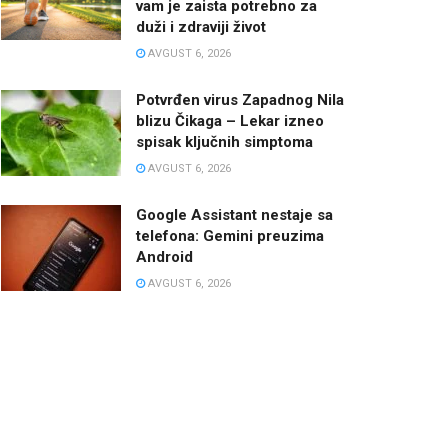
vam je zaista potrebno za
duži i zdraviji život
AVGUST 6, 2026
Potvrđen virus Zapadnog Nila
blizu Čikaga – Lekar izneo
spisak ključnih simptoma
AVGUST 6, 2026
Google Assistant nestaje sa
telefona: Gemini preuzima
Android
AVGUST 6, 2026