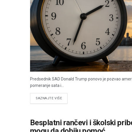
Predsednik SAD Donald Trump ponovo je pozvao američk
pomeranje sata i...
DETAILS
SAZNAJTE VIŠE
Besplatni rančevi i školski pri
mogu da dobiju pomoć