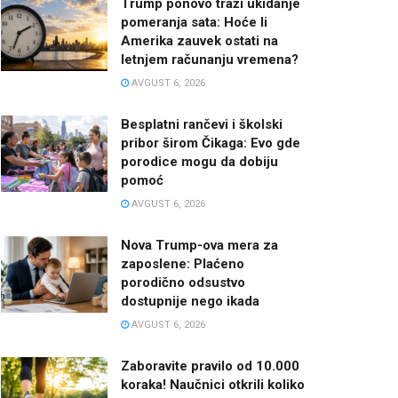
Trump ponovo traži ukidanje
pomeranja sata: Hoće li
Amerika zauvek ostati na
letnjem računanju vremena?
AVGUST 6, 2026
Besplatni rančevi i školski
pribor širom Čikaga: Evo gde
porodice mogu da dobiju
pomoć
AVGUST 6, 2026
Nova Trump-ova mera za
zaposlene: Plaćeno
porodično odsustvo
dostupnije nego ikada
AVGUST 6, 2026
Zaboravite pravilo od 10.000
koraka! Naučnici otkrili koliko