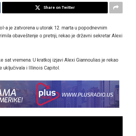
Share on Twitter
ol-a je zatvorena u utorak 12. marta u popodnevnim
rimila obaveštenje o pretnji, rekao je državni sekretar Alexi
e sat vremena. U kratkoj izjavi Alexi Giannoulias je rekao
 uključivala i Illinois Capitol.