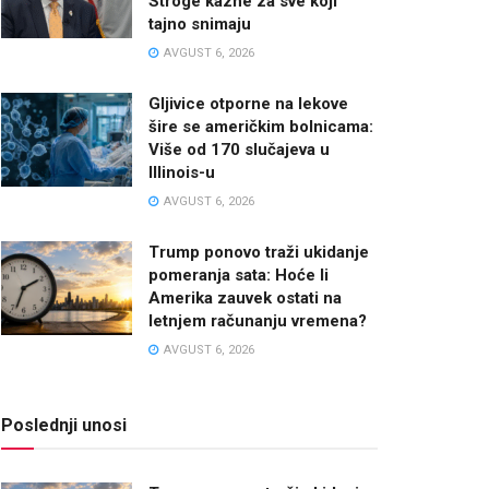
Stroge kazne za sve koji
tajno snimaju
AVGUST 6, 2026
Gljivice otporne na lekove
šire se američkim bolnicama:
Više od 170 slučajeva u
Illinois-u
AVGUST 6, 2026
Trump ponovo traži ukidanje
pomeranja sata: Hoće li
Amerika zauvek ostati na
letnjem računanju vremena?
AVGUST 6, 2026
Poslednji unosi