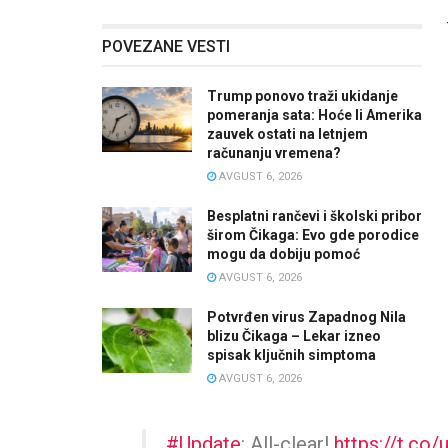
POVEZANE VESTI
Trump ponovo traži ukidanje
pomeranja sata: Hoće li Amerika
zauvek ostati na letnjem
računanju vremena?
AVGUST 6, 2026
Besplatni rančevi i školski pribor
širom Čikaga: Evo gde porodice
mogu da dobiju pomoć
AVGUST 6, 2026
Potvrđen virus Zapadnog Nila
blizu Čikaga – Lekar izneo
spisak ključnih simptoma
AVGUST 6, 2026
#Update
: All-clear!
https://t.c