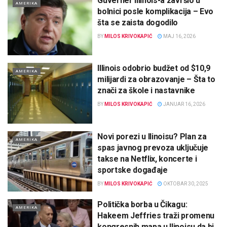
Guverner Illinois-a završio u
AMERIKA
bolnici posle komplikacija – Evo
šta se zaista dogodilo
BY
MILOS KRIVOKAPIĆ
MAJ 16, 2026
Illinois odobrio budžet od $10,9
AMERIKA
milijardi za obrazovanje – Šta to
znači za škole i nastavnike
BY
MILOS KRIVOKAPIĆ
JANUAR 16, 2026
Novi porezi u Ilinoisu? Plan za
AMERIKA
spas javnog prevoza uključuje
takse na Netflix, koncerte i
sportske događaje
BY
MILOS KRIVOKAPIĆ
OKTOBAR 30, 2025
Politička borba u Čikagu:
AMERIKA
Hakeem Jeffries traži promenu
kongresnih mapa u Ilinoisu da bi