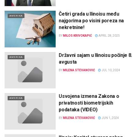
Četiri grada u Ilinoisu među
AMERIKA
najgorima po visini poreza na
nekretnine!
BY
MILOS KRIVOKAPIĆ
APRIL 28, 2025
Državni sajam u Ilinoisu počinje 8.
AMERIKA
avgusta
BY
MILENA STEVANOVIĆ
JUL 10, 2024
Usvojena izmena Zakona o
AMERIKA
privatnosti biometrijskih
podataka (VIDEO)
BY
MILENA STEVANOVIĆ
JUN 1, 2024