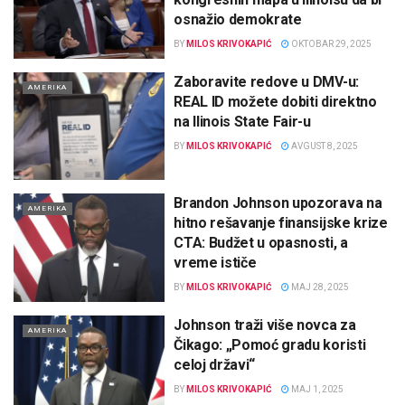
osnažio demokrate
BY
MILOS KRIVOKAPIĆ
OKTOBAR 29, 2025
Zaboravite redove u DMV-u:
AMERIKA
REAL ID možete dobiti direktno
na Ilinois State Fair-u
BY
MILOS KRIVOKAPIĆ
AVGUST 8, 2025
Brandon Johnson upozorava na
AMERIKA
hitno rešavanje finansijske krize
CTA: Budžet u opasnosti, a
vreme ističe
BY
MILOS KRIVOKAPIĆ
MAJ 28, 2025
Johnson traži više novca za
AMERIKA
Čikago: „Pomoć gradu koristi
celoj državi“
BY
MILOS KRIVOKAPIĆ
MAJ 1, 2025