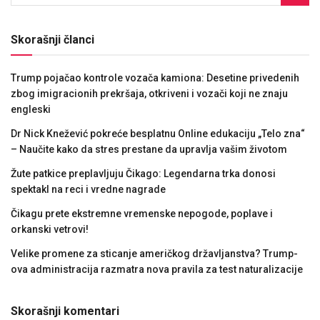
Skorašnji članci
Trump pojačao kontrole vozača kamiona: Desetine privedenih
zbog imigracionih prekršaja, otkriveni i vozači koji ne znaju
engleski
Dr Nick Knežević pokreće besplatnu Online edukaciju „Telo zna“
– Naučite kako da stres prestane da upravlja vašim životom
Žute patkice preplavljuju Čikago: Legendarna trka donosi
spektakl na reci i vredne nagrade
Čikagu prete ekstremne vremenske nepogode, poplave i
orkanski vetrovi!
Velike promene za sticanje američkog državljanstva? Trump-
ova administracija razmatra nova pravila za test naturalizacije
Skorašnji komentari