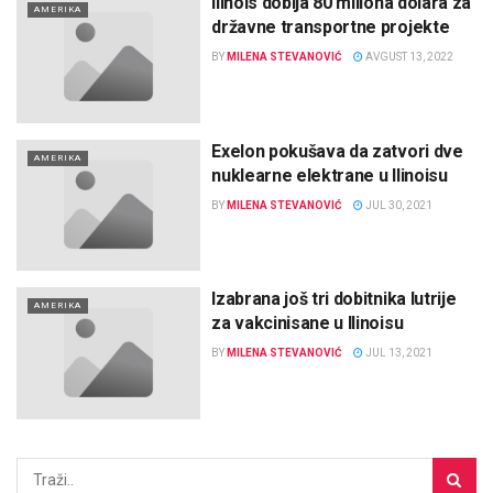
Ilinois dobija 80 miliona dolara za
AMERIKA
državne transportne projekte
BY
MILENA STEVANOVIĆ
AVGUST 13, 2022
Exelon pokušava da zatvori dve
AMERIKA
nuklearne elektrane u Ilinoisu
BY
MILENA STEVANOVIĆ
JUL 30, 2021
Izabrana još tri dobitnika lutrije
AMERIKA
za vakcinisane u Ilinoisu
BY
MILENA STEVANOVIĆ
JUL 13, 2021