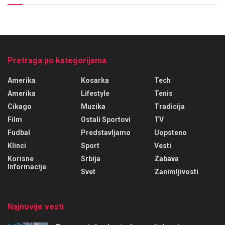
Pretraga po kategorijama
Amerika
Kosarka
Tech
Amerika
Lifestyle
Tenis
Cikago
Muzika
Tradicija
Film
Ostali Sportovi
TV
Fudbal
Predstavljamo
Uopsteno
Klinci
Sport
Vesti
Korisne
Srbija
Zabava
Informacije
Svet
Zanimljivosti
Najnovije vesti