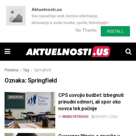
Aktuelnosti.us
Sve najvažnije vesti, korisne informacije,
dešavanja iz sveta muzike, sporta, tehnologije i
još mnogo toga zanimljivog.
No Thanks
INSTALL
Početna
Tag
Springfield
Oznaka:
Springfield
CPS usvojio budžet: Izbegnuti
AMERIKA
prinudni odmori, ali spor oko
novca tek počinje
BY
MIŠKO PETROVIĆ
AVGUST 1, 2026