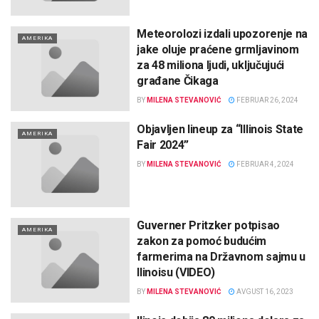
Meteorolozi izdali upozorenje na
AMERIKA
jake oluje praćene grmljavinom
za 48 miliona ljudi, uključujući
građane Čikaga
BY
MILENA STEVANOVIĆ
FEBRUAR 26, 2024
Objavljen lineup za “Illinois State
AMERIKA
Fair 2024”
BY
MILENA STEVANOVIĆ
FEBRUAR 4, 2024
Guverner Pritzker potpisao
AMERIKA
zakon za pomoć budućim
farmerima na Državnom sajmu u
Ilinoisu (VIDEO)
BY
MILENA STEVANOVIĆ
AVGUST 16, 2023