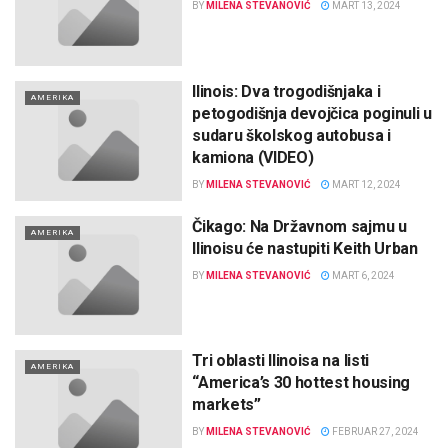
BY
MILENA STEVANOVIĆ
MART 13, 2024
Ilinois: Dva trogodišnjaka i
AMERIKA
petogodišnja devojčica poginuli u
sudaru školskog autobusa i
kamiona (VIDEO)
BY
MILENA STEVANOVIĆ
MART 12, 2024
Čikago: Na Državnom sajmu u
AMERIKA
Ilinoisu će nastupiti Keith Urban
BY
MILENA STEVANOVIĆ
MART 6, 2024
Tri oblasti Ilinoisa na listi
AMERIKA
“America’s 30 hottest housing
markets”
BY
MILENA STEVANOVIĆ
FEBRUAR 27, 2024