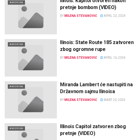
Ilinois: Kapitol otvoren nakon
AMERIKA
pretnje bombom (VIDEO)
BY
MILENA STEVANOVIĆ
APRIL 22, 2024
Ilinois: State Route 185 zatvoren
AMERIKA
zbog ogromne rupe
BY
MILENA STEVANOVIĆ
APRIL 16, 2024
Miranda Lambert će nastupiti na
AMERIKA
Državnom sajmu Ilinoisa
BY
MILENA STEVANOVIĆ
MART 20, 2024
Illinois Capitol zatvoren zbog
AMERIKA
pretnje (VIDEO)