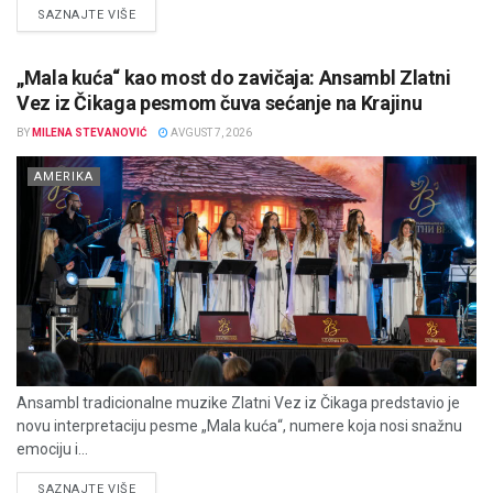
DETAILS
SAZNAJTE VIŠE
„Mala kuća“ kao most do zavičaja: Ansambl Zlatni
Vez iz Čikaga pesmom čuva sećanje na Krajinu
BY
MILENA STEVANOVIĆ
AVGUST 7, 2026
AMERIKA
Ansambl tradicionalne muzike Zlatni Vez iz Čikaga predstavio je
novu interpretaciju pesme „Mala kuća“, numere koja nosi snažnu
emociju i...
DETAILS
SAZNAJTE VIŠE