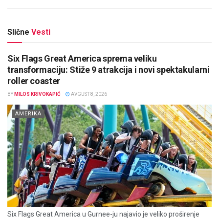
Slične
Vesti
Six Flags Great America sprema veliku
transformaciju: Stiže 9 atrakcija i novi spektakularni
roller coaster
BY
MILOS KRIVOKAPIĆ
AVGUST 8, 2026
AMERIKA
Six Flags Great America u Gurnee-ju najavio je veliko proširenje