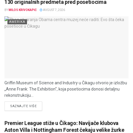
130 originalnih predmeta pred posetiocima
BY
MILOS KRIVOKAPIĆ
AVGUST 7, 2026
AMERIKA
Griffin Museum of Science and Industry u Čikagu otvorio je izložbu
„Anne Frank: The Exhibition“, koja posetiocima donosi detaljnu
rekonstrukciju...
DETAILS
SAZNAJTE VIŠE
Premier League stiže u Čikago: Navijače klubova
Aston Villa i Nottingham Forest čekaju velike žurke