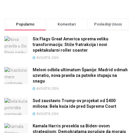
Popularno
Komentari
Poslednji Unosi
Six Flags Great America sprema veliku
transformaciju: Stiže 9 atrakcija i novi
spektakularni roller coaster
AVGUST 8, 2026
Meloni odbila ultimatum Španije: Madrid odmah
uzvratio, nova pravila za putnike stupaju na
snagu
AVGUST 8, 2026
Sud zaustavio Trump-ov projekat od $400
miliona: Bela kuća ide pred Supreme Court
AVGUST 8, 2026
Kamala Harris presekla sa Biden-ovom
strategijom: Demokratama poručuje da moraju