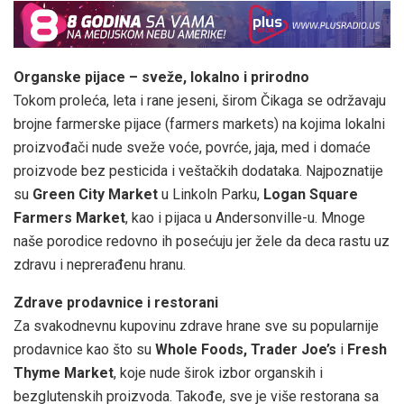
Organske pijace – sveže, lokalno i prirodno
Tokom proleća, leta i rane jeseni, širom Čikaga se održavaju
brojne farmerske pijace (farmers markets) na kojima lokalni
proizvođači nude sveže voće, povrće, jaja, med i domaće
proizvode bez pesticida i veštačkih dodataka. Najpoznatije
su
Green City Market
u Linkoln Parku,
Logan Square
Farmers Market
, kao i pijaca u Andersonville-u. Mnoge
naše porodice redovno ih posećuju jer žele da deca rastu uz
zdravu i neprerađenu hranu.
Zdrave prodavnice i restorani
Za svakodnevnu kupovinu zdrave hrane sve su popularnije
prodavnice kao što su
Whole Foods, Trader Joe’s
i
Fresh
Thyme Market
, koje nude širok izbor organskih i
bezglutenskih proizvoda. Takođe, sve je više restorana sa