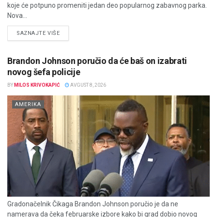
koje će potpuno promeniti jedan deo popularnog zabavnog parka.
Nova...
DETAILS
SAZNAJTE VIŠE
Brandon Johnson poručio da će baš on izabrati
novog šefa policije
BY
MILOS KRIVOKAPIĆ
AVGUST 8, 2026
AMERIKA
Gradonačelnik Čikaga Brandon Johnson poručio je da ne
namerava da čeka februarske izbore kako bi grad dobio novog