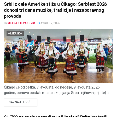
Srbi iz cele Amerike stižu u Čikago: Serbfest 2026
donosi tri dana muzike, tradicije i nezaboravnog
provoda
BY
MILENA STEVANOVIĆ
AVGUST 7, 2026
AMERIKA
Čikago će od petka, 7. avgusta, do nedelje, 9. avgusta 2026.
godine, ponovo postati mesto okupljanja Srba i njihovih prijatelja...
DETAILS
SAZNAJTE VIŠE