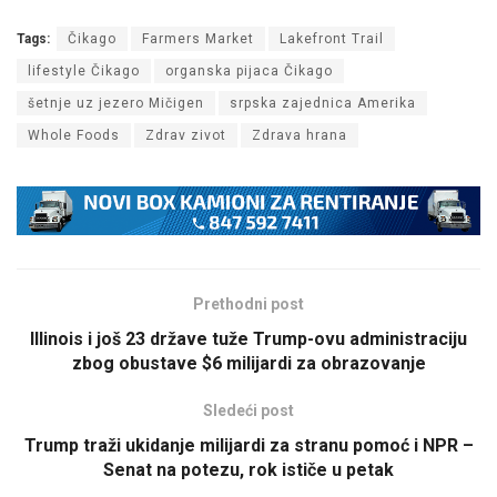
Tags:
Čikago
Farmers Market
Lakefront Trail
lifestyle Čikago
organska pijaca Čikago
šetnje uz jezero Mičigen
srpska zajednica Amerika
Whole Foods
Zdrav zivot
Zdrava hrana
Prethodni post
Illinois i još 23 države tuže Trump-ovu administraciju
zbog obustave $6 milijardi za obrazovanje
Sledeći post
Trump traži ukidanje milijardi za stranu pomoć i NPR –
Senat na potezu, rok ističe u petak