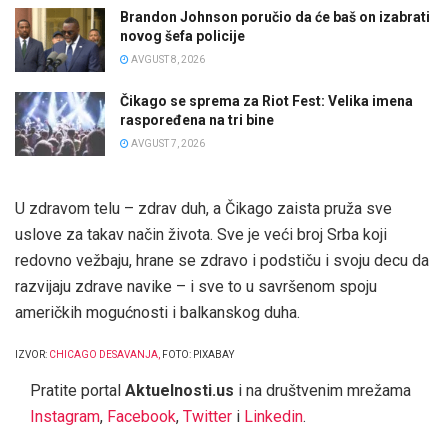
Brandon Johnson poručio da će baš on izabrati
novog šefa policije
AVGUST 8, 2026
Čikago se sprema za Riot Fest: Velika imena
raspoređena na tri bine
AVGUST 7, 2026
U zdravom telu – zdrav duh, a Čikago zaista pruža sve
uslove za takav način života. Sve je veći broj Srba koji
redovno vežbaju, hrane se zdravo i podstiču i svoju decu da
razvijaju zdrave navike – i sve to u savršenom spoju
američkih mogućnosti i balkanskog duha.
IZVOR:
CHICAGO DESAVANJA
,
FOTO: PIXABAY
Pratite portal
Aktuelnosti.us
i na društvenim mrežama
Instagram
,
Facebook
,
Twitter
i
Linkedin
.