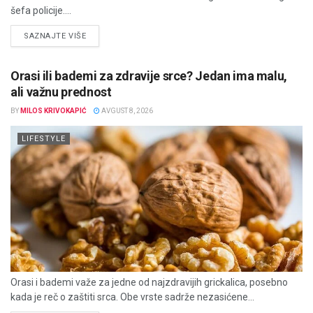
šefa policije....
DETAILS
SAZNAJTE VIŠE
Orasi ili bademi za zdravije srce? Jedan ima malu,
ali važnu prednost
BY
MILOS KRIVOKAPIĆ
AVGUST 8, 2026
LIFESTYLE
Orasi i bademi važe za jedne od najzdravijih grickalica, posebno
kada je reč o zaštiti srca. Obe vrste sadrže nezasićene...