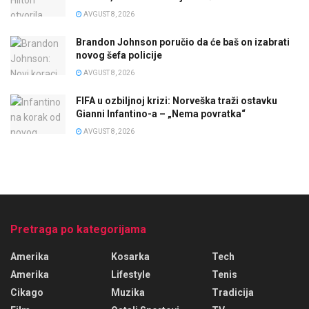
AVGUST 8, 2026
Brandon Johnson poručio da će baš on izabrati
novog šefa policije
AVGUST 8, 2026
FIFA u ozbiljnoj krizi: Norveška traži ostavku
Gianni Infantino-a – „Nema povratka“
AVGUST 8, 2026
Pretraga po kategorijama
Amerika
Kosarka
Tech
Amerika
Lifestyle
Tenis
Cikago
Muzika
Tradicija