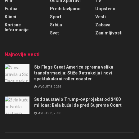
Film
Ostali Sportovi
TV
Fudbal
Predstavljamo
Uopsteno
Klinci
Sport
Vesti
Korisne
Srbija
Zabava
Informacije
Svet
Zanimljivosti
Najnovije vesti
Six Flags Great America sprema veliku
transformaciju: Stiže 9 atrakcija i novi
spektakularni roller coaster
AVGUST 8, 2026
Sud zaustavio Trump-ov projekat od $400
miliona: Bela kuća ide pred Supreme Court
AVGUST 8, 2026