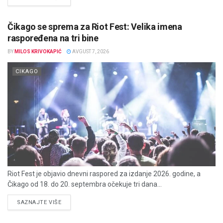
Čikago se sprema za Riot Fest: Velika imena
raspoređena na tri bine
BY
MILOS KRIVOKAPIĆ
AVGUST 7, 2026
CIKAGO
Riot Fest je objavio dnevni raspored za izdanje 2026. godine, a
Čikago od 18. do 20. septembra očekuje tri dana...
DETAILS
SAZNAJTE VIŠE