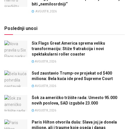
biti „nemilosrdniji“
AVGUST 8, 2026
Poslednji unosi
Six Flags Great America sprema veliku
transformaciju: Stiže 9 atrakcija i novi
spektakularni roller coaster
AVGUST 8, 2026
Sud zaustavio Trump-ov projekat od $400
miliona: Bela kuća ide pred Supreme Court
AVGUST 8, 2026
Šok za američko tržište rada: Umesto 95.000
novih poslova, SAD izgubile 23.000
AVGUST 8, 2026
Paris Hilton otvorila dušu: Slava joj je donela
milione, ali i traume koje oseća i danas