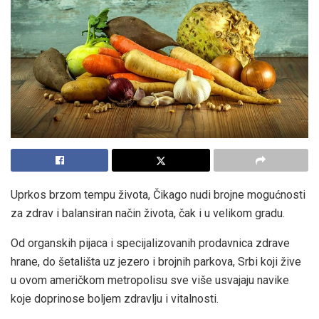
Uprkos brzom tempu života, Čikago nudi brojne mogućnosti
za zdrav i balansiran način života, čak i u velikom gradu.
Od organskih pijaca i specijalizovanih prodavnica zdrave
hrane, do šetališta uz jezero i brojnih parkova, Srbi koji žive
u ovom američkom metropolisu sve više usvajaju navike
koje doprinose boljem zdravlju i vitalnosti.