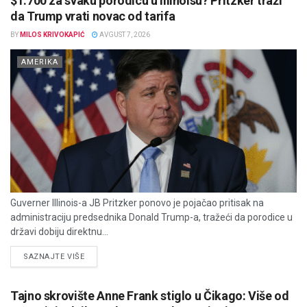
$1.700 za svaku porodicu u Illinoisu? Pritzker traži
da Trump vrati novac od tarifa
BY
MILOS KRIVOKAPIĆ
AVGUST 7, 2026
AMERIKA
Guverner Illinois-a JB Pritzker ponovo je pojačao pritisak na
administraciju predsednika Donald Trump-a, tražeći da porodice u
državi dobiju direktnu...
DETAILS
SAZNAJTE VIŠE
Tajno skrovište Anne Frank stiglo u Čikago: Više od