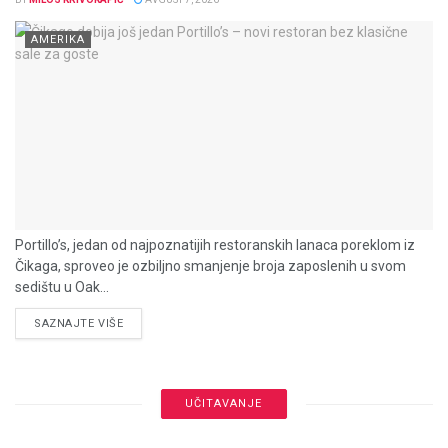
AMERIKA
Portillo’s, jedan od najpoznatijih restoranskih lanaca poreklom iz
Čikaga, sproveo je ozbiljno smanjenje broja zaposlenih u svom
sedištu u Oak...
DETAILS
SAZNAJTE VIŠE
UČITAVANJE