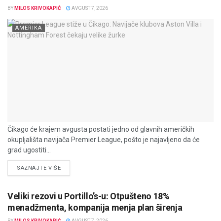
BY
MILOS KRIVOKAPIĆ
AVGUST 7, 2026
AMERIKA
Čikago će krajem avgusta postati jedno od glavnih američkih
okupljališta navijača Premier League, pošto je najavljeno da će
grad ugostiti...
DETAILS
SAZNAJTE VIŠE
Veliki rezovi u Portillo’s-u: Otpušteno 18%
menadžmenta, kompanija menja plan širenja
BY
MILOS KRIVOKAPIĆ
AVGUST 7, 2026