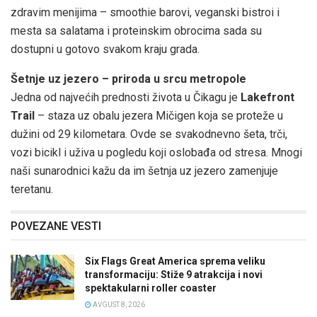
zdravim menijima – smoothie barovi, veganski bistroi i
mesta sa salatama i proteinskim obrocima sada su
dostupni u gotovo svakom kraju grada.
Šetnje uz jezero – priroda u srcu metropole
Jedna od najvećih prednosti života u Čikagu je
Lakefront
Trail
– staza uz obalu jezera Mičigen koja se proteže u
dužini od 29 kilometara. Ovde se svakodnevno šeta, trči,
vozi bicikl i uživa u pogledu koji oslobađa od stresa. Mnogi
naši sunarodnici kažu da im šetnja uz jezero zamenjuje
teretanu.
POVEZANE VESTI
Six Flags Great America sprema veliku
transformaciju: Stiže 9 atrakcija i novi
spektakularni roller coaster
AVGUST 8, 2026