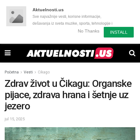
Aktuelnosti.us
Sve najvažnije vesti, korisne informacije,
dešavanja iz sveta muzike, sporta, tehnologije i
još mnogo toga zanimljivog.
No Thanks
INSTALL
Početna
Vesti
Cikago
Zdrav život u Čikagu: Organske
pijace, zdrava hrana i šetnje uz
jezero
jul 15, 2025