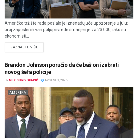
Američko tržište rada poslalo je iznenađujuće upozorenje u julu:
broj zaposlenih van poljoprivrede smanjen je za 23.000, iako su
ekonomisti...
DETAILS
SAZNAJTE VIŠE
Brandon Johnson poručio da će baš on izabrati
novog šefa policije
BY
MILOS KRIVOKAPIĆ
AVGUST 8, 2026
AMERIKA