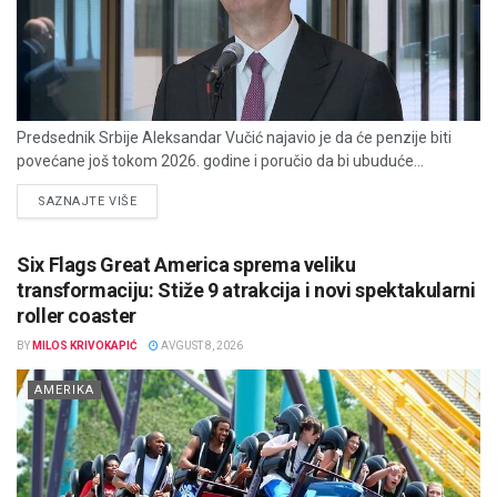
Predsednik Srbije Aleksandar Vučić najavio je da će penzije biti
povećane još tokom 2026. godine i poručio da bi ubuduće...
DETAILS
SAZNAJTE VIŠE
Six Flags Great America sprema veliku
transformaciju: Stiže 9 atrakcija i novi spektakularni
roller coaster
BY
MILOS KRIVOKAPIĆ
AVGUST 8, 2026
AMERIKA