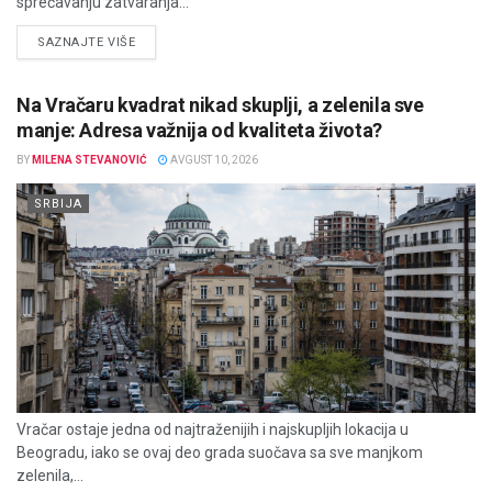
sprečavanju zatvaranja...
DETAILS
SAZNAJTE VIŠE
Na Vračaru kvadrat nikad skuplji, a zelenila sve
manje: Adresa važnija od kvaliteta života?
BY
MILENA STEVANOVIĆ
AVGUST 10, 2026
SRBIJA
Vračar ostaje jedna od najtraženijih i najskupljih lokacija u
Beogradu, iako se ovaj deo grada suočava sa sve manjkom
zelenila,...