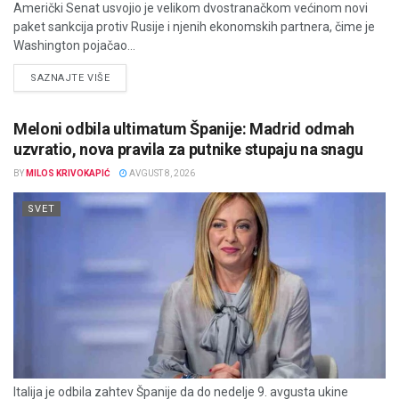
Američki Senat usvojio je velikom dvostranačkom većinom novi
paket sankcija protiv Rusije i njenih ekonomskih partnera, čime je
Washington pojačao...
DETAILS
SAZNAJTE VIŠE
Meloni odbila ultimatum Španije: Madrid odmah
uzvratio, nova pravila za putnike stupaju na snagu
BY
MILOS KRIVOKAPIĆ
AVGUST 8, 2026
SVET
Italija je odbila zahtev Španije da do nedelje 9. avgusta ukine