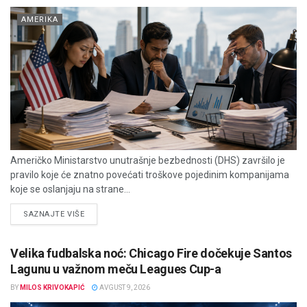
AMERIKA
Američko Ministarstvo unutrašnje bezbednosti (DHS) završilo je
pravilo koje će znatno povećati troškove pojedinim kompanijama
koje se oslanjaju na strane...
DETAILS
SAZNAJTE VIŠE
Velika fudbalska noć: Chicago Fire dočekuje Santos
Lagunu u važnom meču Leagues Cup-a
BY
MILOS KRIVOKAPIĆ
AVGUST 9, 2026