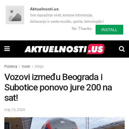
Aktuelnosti.us
Sve najvažnije vesti, korisne informacije,
dešavanja iz sveta muzike, sporta, tehnologije i
još mnogo toga zanimljivog.
No Thanks
INSTALL
Početna
Vesti
Srbija
Vozovi između Beograda i
Subotice ponovo jure 200 na
sat!
maj 15, 2026