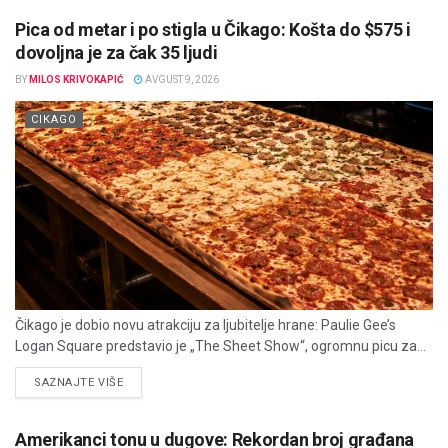
Pica od metar i po stigla u Čikago: Košta do $575 i
dovoljna je za čak 35 ljudi
BY
MILOS KRIVOKAPIĆ
AVGUST 9, 2026
CIKAGO
Čikago je dobio novu atrakciju za ljubitelje hrane: Paulie Gee’s
Logan Square predstavio je „The Sheet Show“, ogromnu picu za...
DETAILS
SAZNAJTE VIŠE
Amerikanci tonu u dugove: Rekordan broj građana