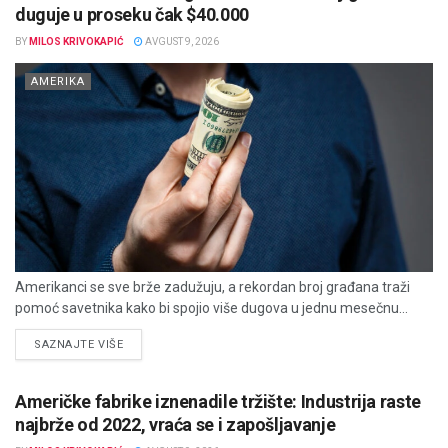
duguje u proseku čak $40.000
BY
MILOS KRIVOKAPIĆ
AVGUST 9, 2026
AMERIKA
Amerikanci se sve brže zadužuju, a rekordan broj građana traži
pomoć savetnika kako bi spojio više dugova u jednu mesečnu...
DETAILS
SAZNAJTE VIŠE
Američke fabrike iznenadile tržište: Industrija raste
najbrže od 2022, vraća se i zapošljavanje