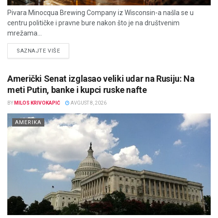
Pivara Minocqua Brewing Company iz Wisconsin-a našla se u
centru političke i pravne bure nakon što je na društvenim
mrežama...
DETAILS
SAZNAJTE VIŠE
Američki Senat izglasao veliki udar na Rusiju: Na
meti Putin, banke i kupci ruske nafte
BY
MILOS KRIVOKAPIĆ
AVGUST 8, 2026
AMERIKA