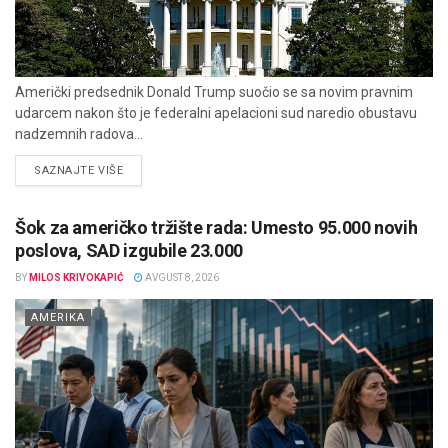
Američki predsednik Donald Trump suočio se sa novim pravnim
udarcem nakon što je federalni apelacioni sud naredio obustavu
nadzemnih radova...
DETAILS
SAZNAJTE VIŠE
Šok za američko tržište rada: Umesto 95.000 novih
poslova, SAD izgubile 23.000
BY
MILOS KRIVOKAPIĆ
AVGUST 8, 2026
AMERIKA