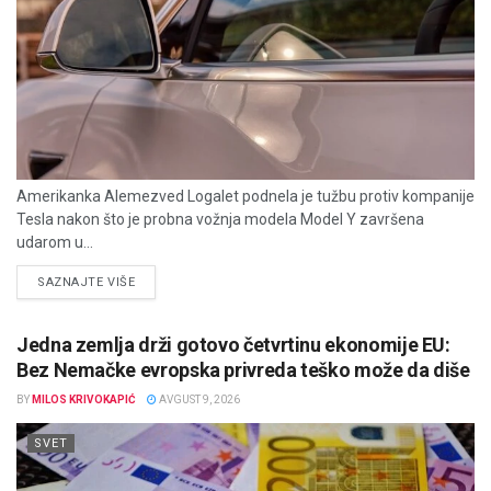
Amerikanka Alemezved Logalet podnela je tužbu protiv kompanije
Tesla nakon što je probna vožnja modela Model Y završena
udarom u...
DETAILS
SAZNAJTE VIŠE
Jedna zemlja drži gotovo četvrtinu ekonomije EU:
Bez Nemačke evropska privreda teško može da diše
BY
MILOS KRIVOKAPIĆ
AVGUST 9, 2026
SVET