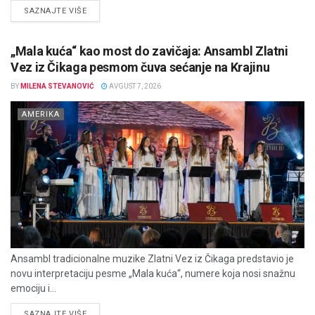
DETAILS
SAZNAJTE VIŠE
„Mala kuća“ kao most do zavičaja: Ansambl Zlatni
Vez iz Čikaga pesmom čuva sećanje na Krajinu
BY
MILENA STEVANOVIĆ
AVGUST 7, 2026
AMERIKA
Ansambl tradicionalne muzike Zlatni Vez iz Čikaga predstavio je
novu interpretaciju pesme „Mala kuća“, numere koja nosi snažnu
emociju i...
DETAILS
SAZNAJTE VIŠE