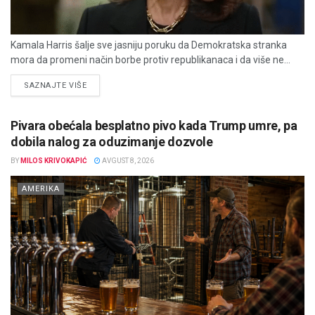
Kamala Harris šalje sve jasniju poruku da Demokratska stranka
mora da promeni način borbe protiv republikanaca i da više ne...
DETAILS
SAZNAJTE VIŠE
Pivara obećala besplatno pivo kada Trump umre, pa
dobila nalog za oduzimanje dozvole
BY
MILOS KRIVOKAPIĆ
AVGUST 8, 2026
AMERIKA