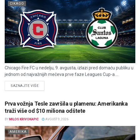
CIKAGO
Chicago Fire FC u nedelju, 9. avgusta, izlazi pred domaću publiku u
jednom od najvažnijih mečeva prve faze Leagues Cup-a....
DETAILS
SAZNAJTE VIŠE
Prva vožnja Tesle završila u plamenu: Amerikanka
traži više od $10 miliona odštete
BY
MILOS KRIVOKAPIĆ
AVGUST 9, 2026
AMERIKA