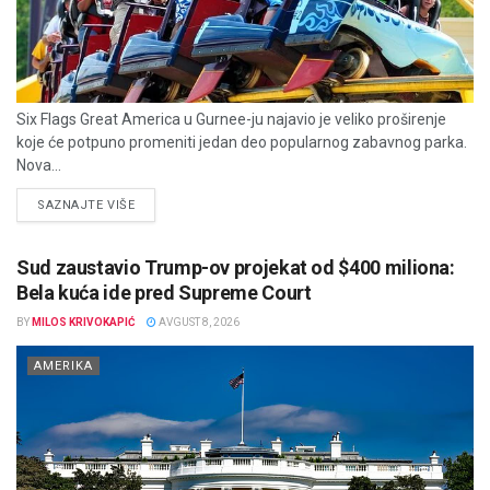
Six Flags Great America u Gurnee-ju najavio je veliko proširenje
koje će potpuno promeniti jedan deo popularnog zabavnog parka.
Nova...
DETAILS
SAZNAJTE VIŠE
Sud zaustavio Trump-ov projekat od $400 miliona:
Bela kuća ide pred Supreme Court
BY
MILOS KRIVOKAPIĆ
AVGUST 8, 2026
AMERIKA