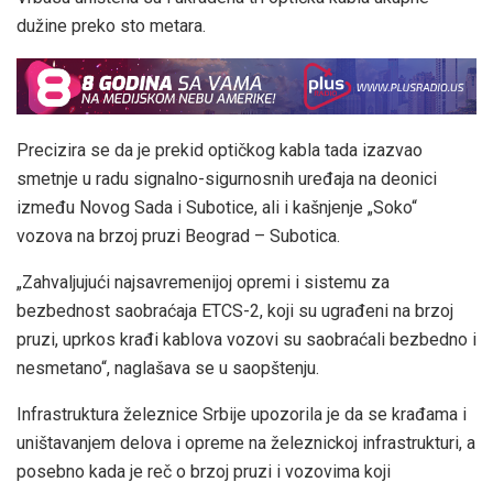
dužine preko sto metara.
Precizira se da je prekid optičkog kabla tada izazvao
smetnje u radu signalno-sigurnosnih uređaja na deonici
između Novog Sada i Subotice, ali i kašnjenje „Soko“
vozova na brzoj pruzi Beograd – Subotica.
„Zahvaljujući najsavremenijoj opremi i sistemu za
bezbednost saobraćaja ETCS-2, koji su ugrađeni na brzoj
pruzi, uprkos krađi kablova vozovi su saobraćali bezbedno i
nesmetano“, naglašava se u saopštenju.
Infrastruktura železnice Srbije upozorila je da se krađama i
uništavanjem delova i opreme na železnickoj infrastrukturi, a
posebno kada je reč o brzoj pruzi i vozovima koji