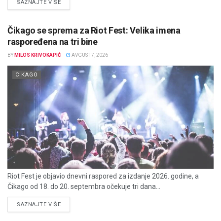
DETAILS
SAZNAJTE VIŠE
Čikago se sprema za Riot Fest: Velika imena
raspoređena na tri bine
BY
MILOS KRIVOKAPIĆ
AVGUST 7, 2026
CIKAGO
Riot Fest je objavio dnevni raspored za izdanje 2026. godine, a
Čikago od 18. do 20. septembra očekuje tri dana...
DETAILS
SAZNAJTE VIŠE