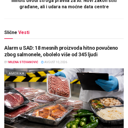
Illinois uvodi stroga pravila za AI: Novi zakon štiti
građane, ali i udara na moćne data centre
Slične
Vesti
Alarm u SAD: 18 mesnih proizvoda hitno povučeno
zbog salmonele, obolelo više od 345 ljudi
BY
MILENA STEVANOVIĆ
AVGUST 10, 2026
AMERIKA