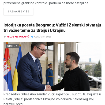
privremene granične kontrole i poručila da mere ostaju na...
DETAILS
SAZNAJTE VIŠE
Istorijska poseta Beogradu: Vučić i Zelenski otvaraju
tri važne teme za Srbiju i Ukrajinu
BY
MILOS KRIVOKAPIĆ
AVGUST 8, 2026
SRBIJA
Predsednik Srbije Aleksandar Vučić ugostiće u subotu 8. avgusta u
Palati „Srbija“ predsednika Ukrajine Volodimira Zelenskog, koji
boravi u prvoj...