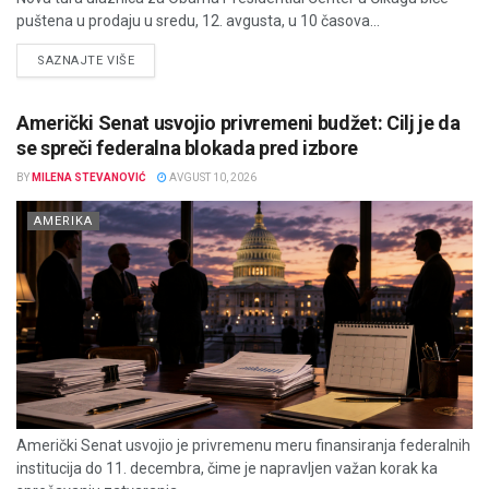
puštena u prodaju u sredu, 12. avgusta, u 10 časova...
DETAILS
SAZNAJTE VIŠE
Američki Senat usvojio privremeni budžet: Cilj je da
se spreči federalna blokada pred izbore
BY
MILENA STEVANOVIĆ
AVGUST 10, 2026
AMERIKA
Američki Senat usvojio je privremenu meru finansiranja federalnih
institucija do 11. decembra, čime je napravljen važan korak ka