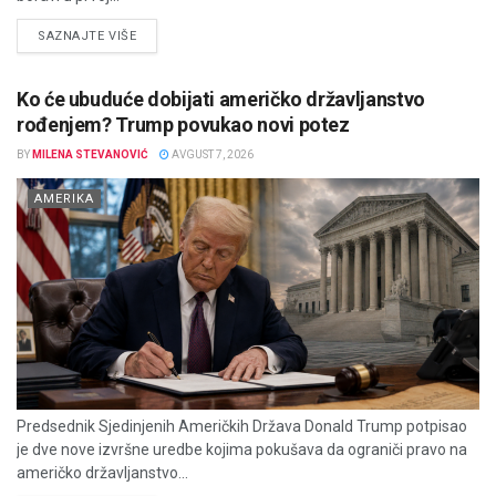
DETAILS
SAZNAJTE VIŠE
Ko će ubuduće dobijati američko državljanstvo
rođenjem? Trump povukao novi potez
BY
MILENA STEVANOVIĆ
AVGUST 7, 2026
AMERIKA
Predsednik Sjedinjenih Američkih Država Donald Trump potpisao
je dve nove izvršne uredbe kojima pokušava da ograniči pravo na
američko državljanstvo...