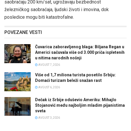
saobraćaju 200 km/sat, ugrožavaju bezbednost
železničkog saobraćaja, ljudski životi i imovina, dok
posledice mogu biti katastrofalne.
POVEZANE VESTI
Čuvarica zaboravljenog blaga: Biljana Regan u
Americi sačuvala više od 3.000 priča ispletenih
u nitima narodnih nošnji
AVGUST 7, 2026
Više od 1,7 miliona turista posetilo Srbiju:
Domaći turizam beleži snažan rast
AVGUST 6, 2026
Dečak iz Srbije oduševio Ameriku: Mihajlo
Stojanović među najboljim mladim pijanistima
sveta
AVGUST 3, 2026