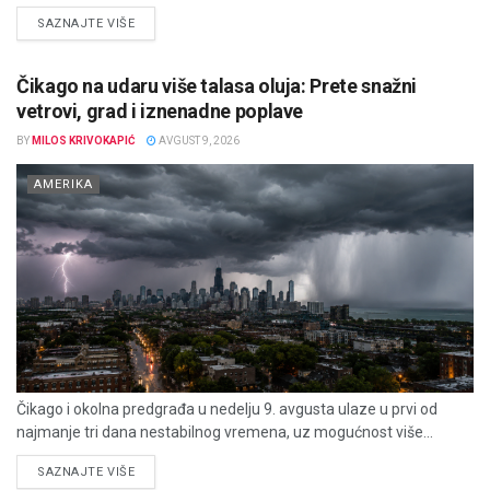
DETAILS
SAZNAJTE VIŠE
Čikago na udaru više talasa oluja: Prete snažni
vetrovi, grad i iznenadne poplave
BY
MILOS KRIVOKAPIĆ
AVGUST 9, 2026
AMERIKA
Čikago i okolna predgrađa u nedelju 9. avgusta ulaze u prvi od
najmanje tri dana nestabilnog vremena, uz mogućnost više...
DETAILS
SAZNAJTE VIŠE