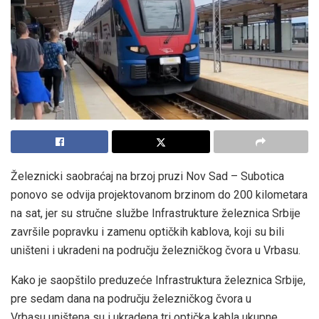
Železnicki saobraćaj na brzoj pruzi Nov Sad – Subotica
ponovo se odvija projektovanom brzinom do 200 kilometara
na sat, jer su stručne službe Infrastrukture železnica Srbije
završile popravku i zamenu optičkih kablova, koji su bili
uništeni i ukradeni na području železničkog čvora u Vrbasu.
Kako je saopštilo preduzeće Infrastruktura železnica Srbije,
pre sedam dana na području železničkog čvora u
Vrbasu uništena su i ukradena tri optička kabla ukupne