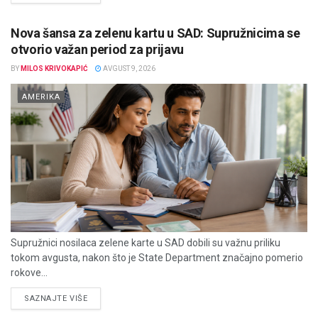
Nova šansa za zelenu kartu u SAD: Supružnicima se
otvorio važan period za prijavu
BY
MILOS KRIVOKAPIĆ
AVGUST 9, 2026
AMERIKA
Supružnici nosilaca zelene karte u SAD dobili su važnu priliku
tokom avgusta, nakon što je State Department značajno pomerio
rokove...
DETAILS
SAZNAJTE VIŠE