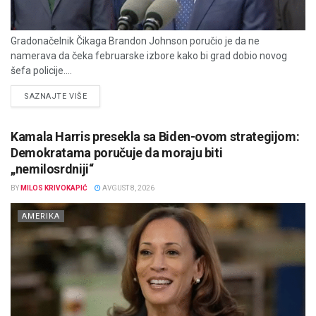
Gradonačelnik Čikaga Brandon Johnson poručio je da ne
namerava da čeka februarske izbore kako bi grad dobio novog
šefa policije....
DETAILS
SAZNAJTE VIŠE
Kamala Harris presekla sa Biden-ovom strategijom:
Demokratama poručuje da moraju biti
„nemilosrdniji“
BY
MILOS KRIVOKAPIĆ
AVGUST 8, 2026
AMERIKA