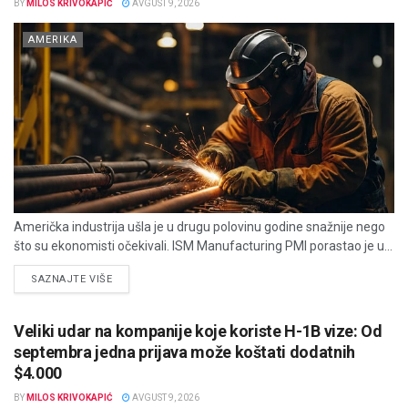
BY
MILOS KRIVOKAPIĆ
AVGUST 9, 2026
AMERIKA
Američka industrija ušla je u drugu polovinu godine snažnije nego
što su ekonomisti očekivali. ISM Manufacturing PMI porastao je u...
DETAILS
SAZNAJTE VIŠE
Veliki udar na kompanije koje koriste H-1B vize: Od
septembra jedna prijava može koštati dodatnih
$4.000
BY
MILOS KRIVOKAPIĆ
AVGUST 9, 2026