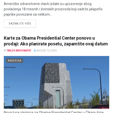
Američke zdravstvene vlasti izdale su upozorenje zbog
povlačenja 18 mesnih i živinskih proizvoda koji sadrže jalapeño
paprike povezane sa velikom...
DETAILS
SAZNAJTE VIŠE
Karte za Obama Presidential Center ponovo u
prodaji: Ako planirate posetu, zapamtite ovaj datum
BY
MILOS KRIVOKAPIĆ
AVGUST 10, 2026
AMERIKA
Nova tura ulaznica za Obama Presidential Center u Čikagu biće