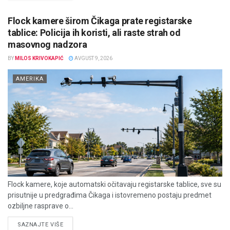
Flock kamere širom Čikaga prate registarske
tablice: Policija ih koristi, ali raste strah od
masovnog nadzora
BY
MILOS KRIVOKAPIĆ
AVGUST 9, 2026
AMERIKA
Flock kamere, koje automatski očitavaju registarske tablice, sve su
prisutnije u predgrađima Čikaga i istovremeno postaju predmet
ozbiljne rasprave o...
DETAILS
SAZNAJTE VIŠE