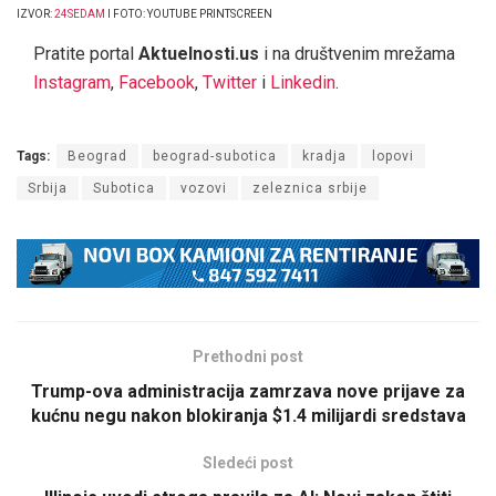
IZVOR:
24SEDAM
I FOTO: YOUTUBE PRINTSCREEN
Pratite portal
Aktuelnosti.us
i na društvenim mrežama
Instagram
,
Facebook
,
Twitter
i
Linkedin
.
Tags:
Beograd
beograd-subotica
kradja
lopovi
Srbija
Subotica
vozovi
zeleznica srbije
Prethodni post
Trump-ova administracija zamrzava nove prijave za
kućnu negu nakon blokiranja $1.4 milijardi sredstava
Sledeći post