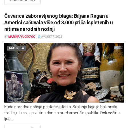
Čuvarica zaboravljenog blaga: Biljana Regan u
Americi sačuvala više od 3.000 priča ispletenih u
nitima narodnih nošnji
BY
MARINA VUCKOVIC
AVGUST 7, 2026
AMERIKA
Kada narodna nošnja postane istorija: Srpkinja koja je balkansku
tradiciju iz svojih vitrina donela pred američku publiku Dok većina
ljudi...