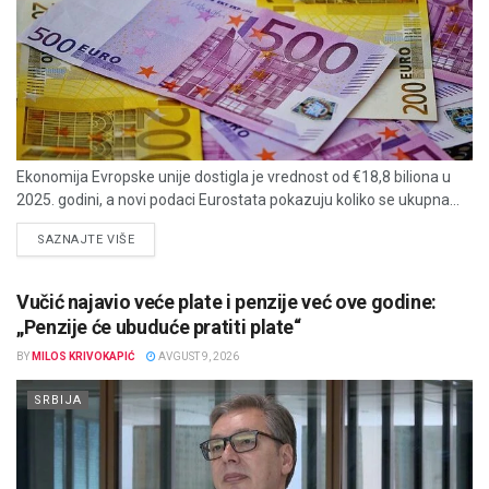
Ekonomija Evropske unije dostigla je vrednost od €18,8 biliona u
2025. godini, a novi podaci Eurostata pokazuju koliko se ukupna...
DETAILS
SAZNAJTE VIŠE
Vučić najavio veće plate i penzije već ove godine:
„Penzije će ubuduće pratiti plate“
BY
MILOS KRIVOKAPIĆ
AVGUST 9, 2026
SRBIJA