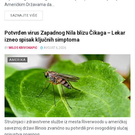
Američkim Državama da...
DETAILS
SAZNAJTE VIŠE
Potvrđen virus Zapadnog Nila blizu Čikaga – Lekar
izneo spisak ključnih simptoma
BY
MILOS KRIVOKAPIĆ
AVGUST 6, 2026
AMERIKA
Stručnjaci i zdravstvene službe iz mesta Riverwoods u američkoj
saveznoj državi Illinois zvanično su potvrdili prvi ovogodišnji slučaj
prisustva opasnog...