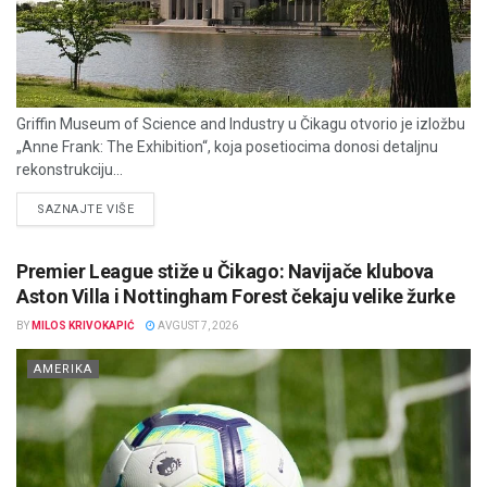
Griffin Museum of Science and Industry u Čikagu otvorio je izložbu
„Anne Frank: The Exhibition“, koja posetiocima donosi detaljnu
rekonstrukciju...
DETAILS
SAZNAJTE VIŠE
Premier League stiže u Čikago: Navijače klubova
Aston Villa i Nottingham Forest čekaju velike žurke
BY
MILOS KRIVOKAPIĆ
AVGUST 7, 2026
AMERIKA