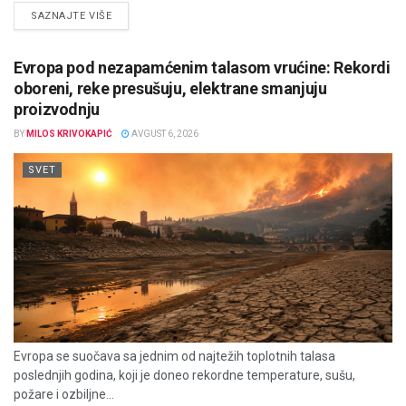
DETAILS
SAZNAJTE VIŠE
Evropa pod nezapamćenim talasom vrućine: Rekordi
oboreni, reke presušuju, elektrane smanjuju
proizvodnju
BY
MILOS KRIVOKAPIĆ
AVGUST 6, 2026
SVET
Evropa se suočava sa jednim od najtežih toplotnih talasa
poslednjih godina, koji je doneo rekordne temperature, sušu,
požare i ozbiljne...