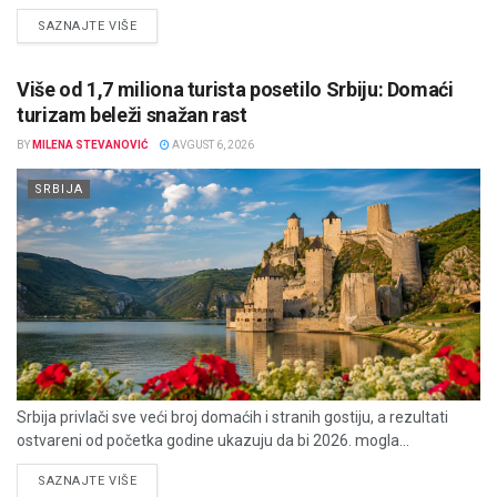
DETAILS
SAZNAJTE VIŠE
Više od 1,7 miliona turista posetilo Srbiju: Domaći
turizam beleži snažan rast
BY
MILENA STEVANOVIĆ
AVGUST 6, 2026
SRBIJA
Srbija privlači sve veći broj domaćih i stranih gostiju, a rezultati
ostvareni od početka godine ukazuju da bi 2026. mogla...
DETAILS
SAZNAJTE VIŠE