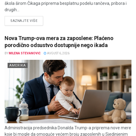
škola širom Čikaga priprema besplatnu podelu rančeva, pribora i
drugih...
DETAILS
SAZNAJTE VIŠE
Nova Trump-ova mera za zaposlene: Plaćeno
porodično odsustvo dostupnije nego ikada
BY
MILENA STEVANOVIĆ
AVGUST 6, 2026
AMERIKA
Administracija predsednika Donalda Trump-a priprema nove mere
koje bi mogle da omoguće većem broju zaposlenih u Sjedinjenim