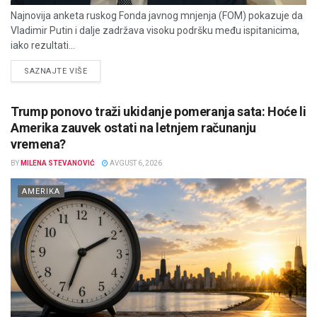
Najnovija anketa ruskog Fonda javnog mnjenja (FOM) pokazuje da
Vladimir Putin i dalje zadržava visoku podršku među ispitanicima,
iako rezultati...
DETAILS
SAZNAJTE VIŠE
Trump ponovo traži ukidanje pomeranja sata: Hoće li
Amerika zauvek ostati na letnjem računanju
vremena?
BY
MILENA STEVANOVIĆ
AVGUST 6, 2026
AMERIKA