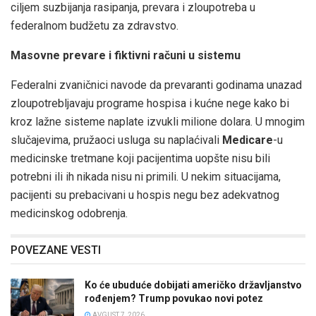
ciljem suzbijanja rasipanja, prevara i zloupotreba u
federalnom budžetu za zdravstvo.
Masovne prevare i fiktivni računi u sistemu
Federalni zvaničnici navode da prevaranti godinama unazad
zloupotrebljavaju programe hospisa i kućne nege kako bi
kroz lažne sisteme naplate izvukli milione dolara. U mnogim
slučajevima, pružaoci usluga su naplaćivali
Medicare
-u
medicinske tretmane koji pacijentima uopšte nisu bili
potrebni ili ih nikada nisu ni primili. U nekim situacijama,
pacijenti su prebacivani u hospis negu bez adekvatnog
medicinskog odobrenja.
POVEZANE VESTI
Ko će ubuduće dobijati američko državljanstvo
rođenjem? Trump povukao novi potez
AVGUST 7, 2026