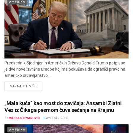
AMERIKA
Predsednik Sjedinjenih Američkih Država Donald Trump potpisao
je dve nove izvršne uredbe kojima pokušava da ograniči pravo na
američko državljanstvo...
DETAILS
SAZNAJTE VIŠE
„Mala kuća“ kao most do zavičaja: Ansambl Zlatni
Vez iz Čikaga pesmom čuva sećanje na Krajinu
BY
MILENA STEVANOVIĆ
AVGUST 7, 2026
AMERIKA