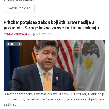
DETAILS
SAZNAJTE VIŠE
Pritzker potpisao zakon koji štiti žrtve nasilja u
porodici – Stroge kazne za sve koji tajno snimaju
BY
MILOS KRIVOKAPIĆ
AVGUST 6, 2026
AMERIKA
Guverner američke savezne države Illinois, JB Pritzker, zvanično je
potpisao novi, izuzetno značajan zakon čiji je primarni cilj potpuna
zaštita...