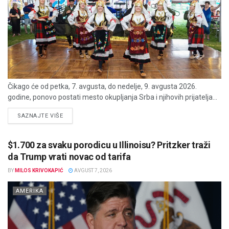
Čikago će od petka, 7. avgusta, do nedelje, 9. avgusta 2026.
godine, ponovo postati mesto okupljanja Srba i njihovih prijatelja...
DETAILS
SAZNAJTE VIŠE
$1.700 za svaku porodicu u Illinoisu? Pritzker traži
da Trump vrati novac od tarifa
BY
MILOS KRIVOKAPIĆ
AVGUST 7, 2026
AMERIKA