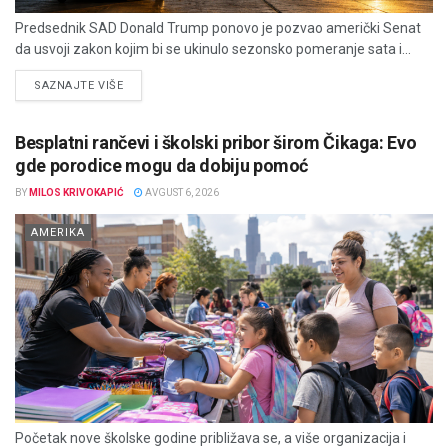
Predsednik SAD Donald Trump ponovo je pozvao američki Senat
da usvoji zakon kojim bi se ukinulo sezonsko pomeranje sata i...
DETAILS
SAZNAJTE VIŠE
Besplatni rančevi i školski pribor širom Čikaga: Evo
gde porodice mogu da dobiju pomoć
BY
MILOS KRIVOKAPIĆ
AVGUST 6, 2026
AMERIKA
Početak nove školske godine približava se, a više organizacija i