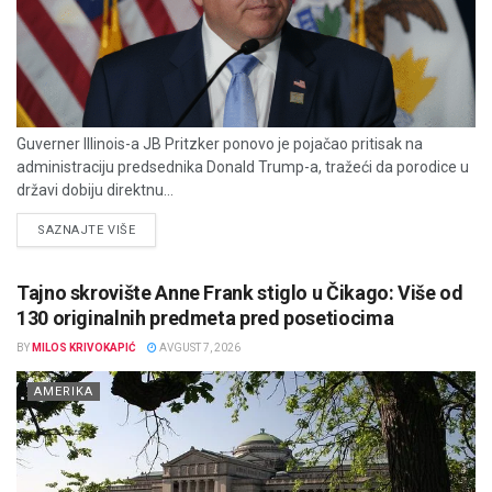
Guverner Illinois-a JB Pritzker ponovo je pojačao pritisak na
administraciju predsednika Donald Trump-a, tražeći da porodice u
državi dobiju direktnu...
DETAILS
SAZNAJTE VIŠE
Tajno skrovište Anne Frank stiglo u Čikago: Više od
130 originalnih predmeta pred posetiocima
BY
MILOS KRIVOKAPIĆ
AVGUST 7, 2026
AMERIKA