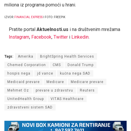
miliona iz programa pomoći u hrani.
IZVOR:
FINANCIAL EXPRESS
I FOTO: FREEPIK
Pratite portal
Aktuelnosti.us
i na društvenim mrežama
Instagram
,
Facebook
,
Twitter
i
Linkedin
.
Tags:
Amerika
BrightSpring Health Services
Chemed Corporation
CMS
Donald Trump
hospis nega
jd vance
kućna nega SAD
Medicaid prevare
Medicare
Medicare prevare
Mehmet Oz
prevare u zdravstvu
Reuters
UnitedHealth Group
VITAS Healthcare
zdravstveni sistem SAD