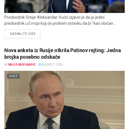
Predsednik Srbije Aleksandar Vučić izjavio je da je jedini
predsednik u Evropi koji će podneti ostavku da bi "kao običan...
DETAILS
SAZNAJTE VIŠE
Nova anketa iz Rusije otkrila Putinov rejting: Jedna
brojka posebno odskače
BY
MILOS KRIVOKAPIĆ
AVGUST 7, 2026
SVET