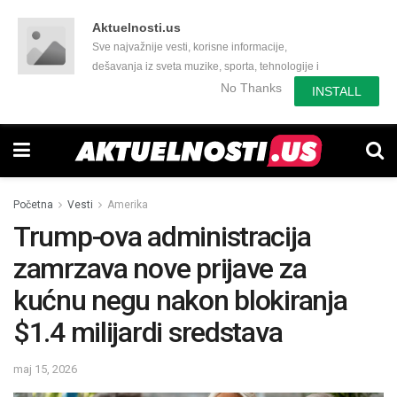
Aktuelnosti.us
Sve najvažnije vesti, korisne informacije,
dešavanja iz sveta muzike, sporta, tehnologije i
još mnogo toga zanimljivog.
No Thanks
INSTALL
Početna
Vesti
Amerika
Trump-ova administracija
zamrzava nove prijave za
kućnu negu nakon blokiranja
$1.4 milijardi sredstava
maj 15, 2026