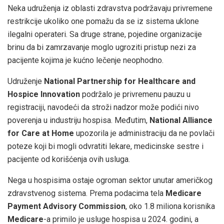
Neka udruženja iz oblasti zdravstva podržavaju privremene
restrikcije ukoliko one pomažu da se iz sistema uklone
ilegalni operateri. Sa druge strane, pojedine organizacije
brinu da bi zamrzavanje moglo ugroziti pristup nezi za
pacijente kojima je kućno lečenje neophodno.
Udruženje
National Partnership for Healthcare and
Hospice Innovation
podržalo je privremenu pauzu u
registraciji, navodeći da stroži nadzor može podići nivo
poverenja u industriju hospisa. Međutim,
National Alliance
for Care at Home
upozorila je administraciju da ne povlači
poteze koji bi mogli odvratiti lekare, medicinske sestre i
pacijente od korišćenja ovih usluga.
Nega u hospisima ostaje ogroman sektor unutar američkog
zdravstvenog sistema. Prema podacima tela
Medicare
Payment Advisory Commission
, oko 1.8 miliona korisnika
Medicare
-a primilo je usluge hospisa u 2024. godini, a