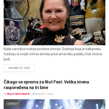
Kada narodna nošnja postane istorija: Srpkinja koja je balkansku
tradiciju iz svojih vitrina donela pred američku publiku Dok većina
ljudi...
DETAILS
SAZNAJTE VIŠE
Čikago se sprema za Riot Fest: Velika imena
raspoređena na tri bine
BY
MILOS KRIVOKAPIĆ
AVGUST 7, 2026
CIKAGO