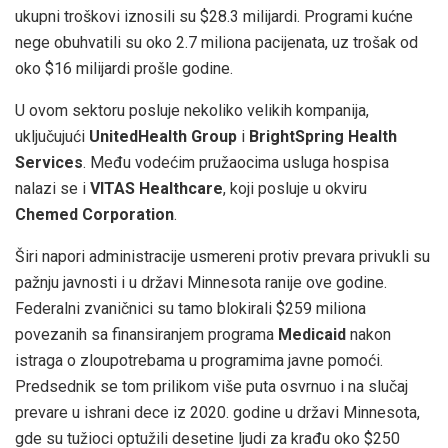
ukupni troškovi iznosili su $28.3 milijardi. Programi kućne
nege obuhvatili su oko 2.7 miliona pacijenata, uz trošak od
oko $16 milijardi prošle godine.
U ovom sektoru posluje nekoliko velikih kompanija,
uključujući
UnitedHealth Group
i
BrightSpring Health
Services
. Među vodećim pružaocima usluga hospisa
nalazi se i
VITAS Healthcare
, koji posluje u okviru
Chemed Corporation
.
Širi napori administracije usmereni protiv prevara privukli su
pažnju javnosti i u državi Minnesota ranije ove godine.
Federalni zvaničnici su tamo blokirali $259 miliona
povezanih sa finansiranjem programa
Medicaid
nakon
istraga o zloupotrebama u programima javne pomoći.
Predsednik se tom prilikom više puta osvrnuo i na slučaj
prevare u ishrani dece iz 2020. godine u državi Minnesota,
gde su tužioci optužili desetine ljudi za krađu oko $250