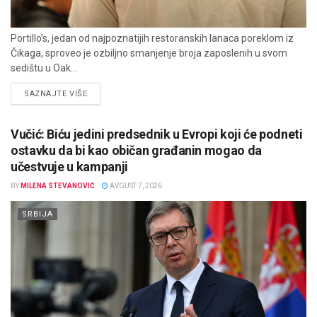
Portillo’s, jedan od najpoznatijih restoranskih lanaca poreklom iz
Čikaga, sproveo je ozbiljno smanjenje broja zaposlenih u svom
sedištu u Oak...
DETAILS
SAZNAJTE VIŠE
Vučić: Biću jedini predsednik u Evropi koji će podneti
ostavku da bi kao običan građanin mogao da
učestvuje u kampanji
BY
MILENA STEVANOVIĆ
AVGUST 7, 2026
SRBIJA