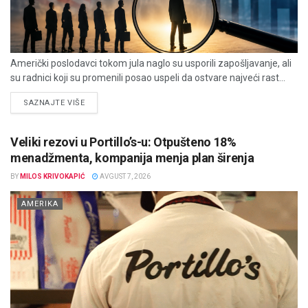
Američki poslodavci tokom jula naglo su usporili zapošljavanje, ali
su radnici koji su promenili posao uspeli da ostvare najveći rast...
DETAILS
SAZNAJTE VIŠE
Veliki rezovi u Portillo’s-u: Otpušteno 18%
menadžmenta, kompanija menja plan širenja
BY
MILOS KRIVOKAPIĆ
AVGUST 7, 2026
AMERIKA