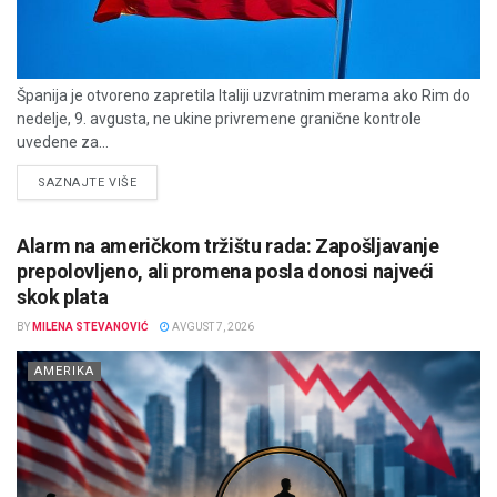
Španija je otvoreno zapretila Italiji uzvratnim merama ako Rim do
nedelje, 9. avgusta, ne ukine privremene granične kontrole
uvedene za...
DETAILS
SAZNAJTE VIŠE
Alarm na američkom tržištu rada: Zapošljavanje
prepolovljeno, ali promena posla donosi najveći
skok plata
BY
MILENA STEVANOVIĆ
AVGUST 7, 2026
AMERIKA