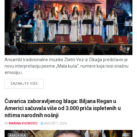
Ansambl tradicionalne muzike Zlatni Vez iz Čikaga predstavio je
novu interpretaciju pesme „Mala kuća“, numere koja nosi snažnu
emociju i...
DETAILS
SAZNAJTE VIŠE
Čuvarica zaboravljenog blaga: Biljana Regan u
Americi sačuvala više od 3.000 priča ispletenih u
nitima narodnih nošnji
BY
MARINA VUCKOVIC
AVGUST 7, 2026
AMERIKA