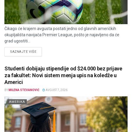
Čikago će krajem avgusta postati jedno od glavnih američkih
okupljališta navijača Premier League, pošto je najavljeno da će
grad ugostiti...
DETAILS
SAZNAJTE VIŠE
Studenti dobijaju stipendije od $24.000 bez prijave
za fakultet: Novi sistem menja upis na koledže u
Americi
BY
MILENA STEVANOVIĆ
AVGUST 7, 2026
AMERIKA