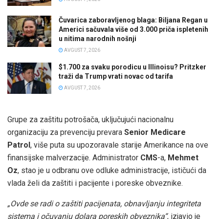
Čuvarica zaboravljenog blaga: Biljana Regan u
Americi sačuvala više od 3.000 priča ispletenih
u nitima narodnih nošnji
AVGUST 7, 2026
$1.700 za svaku porodicu u Illinoisu? Pritzker
traži da Trump vrati novac od tarifa
AVGUST 7, 2026
Grupe za zaštitu potrošača, uključujući nacionalnu
organizaciju za prevenciju prevara
Senior Medicare
Patrol
, više puta su upozoravale starije Amerikance na ove
finansijske malverzacije. Administrator
CMS
-a,
Mehmet
Oz
, stao je u odbranu ove odluke administracije, ističući da
vlada želi da zaštiti i pacijente i poreske obveznike.
„Ovde se radi o zaštiti pacijenata, obnavljanju integriteta
sistema i očuvanju dolara poreskih obveznika“
, izjavio je