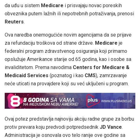
da uđu u sistem
Medicare
i prisvajaju novac poreskih
obveznika putem lažnih ili nepotrebnih potraživanja, prenosi
Reuters
.
Ova naredba onemogućiće novim agencijama da se prijave
za refundaciju troškova od strane države.
Medicare
je
federalni program zdravstvenog osiguranja koji primarno
opslužuje Amerikance starije od 65 godina, kao i osobe sa
invaliditetom. Prema navodima
Centers for Medicare &
Medicaid Services
(poznatog i kao
CMS
), zamrzavanje
neće uticati na provajdere koji su već uključeni u program.
Ovaj potez predstavlja najnoviju akciju radne grupe za borbu
protiv prevara koju predvodi potpredsednik
JD Vance
.
Administracija je osnovala ovo telo ranije ove godine sa