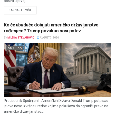
boravi u prvoj...
DETAILS
SAZNAJTE VIŠE
Ko će ubuduće dobijati američko državljanstvo
rođenjem? Trump povukao novi potez
BY
MILENA STEVANOVIĆ
AVGUST 7, 2026
AMERIKA
Predsednik Sjedinjenih Američkih Država Donald Trump potpisao
je dve nove izvršne uredbe kojima pokušava da ograniči pravo na
američko državljanstvo...