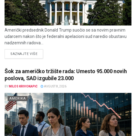
Američki predsednik Donald Trump suočio se sa novim pravnim
udarcem nakon što je federalni apelacioni sud naredio obustavu
nadzemnih radova...
DETAILS
SAZNAJTE VIŠE
Šok za američko tržište rada: Umesto 95.000 novih
poslova, SAD izgubile 23.000
BY
MILOS KRIVOKAPIĆ
AVGUST 8, 2026
AMERIKA