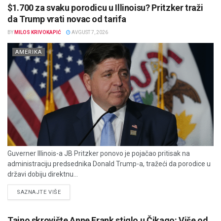
$1.700 za svaku porodicu u Illinoisu? Pritzker traži
da Trump vrati novac od tarifa
BY
MILOS KRIVOKAPIĆ
AVGUST 7, 2026
AMERIKA
Guverner Illinois-a JB Pritzker ponovo je pojačao pritisak na
administraciju predsednika Donald Trump-a, tražeći da porodice u
državi dobiju direktnu...
DETAILS
SAZNAJTE VIŠE
Tajno skrovište Anne Frank stiglo u Čikago: Više od