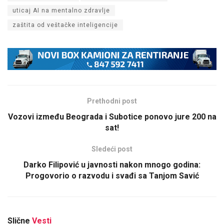
uticaj AI na mentalno zdravlje
zaštita od veštačke inteligencije
Prethodni post
Vozovi između Beograda i Subotice ponovo jure 200 na
sat!
Sledeći post
Darko Filipović u javnosti nakon mnogo godina:
Progovorio o razvodu i svađi sa Tanjom Savić
Slične
Vesti