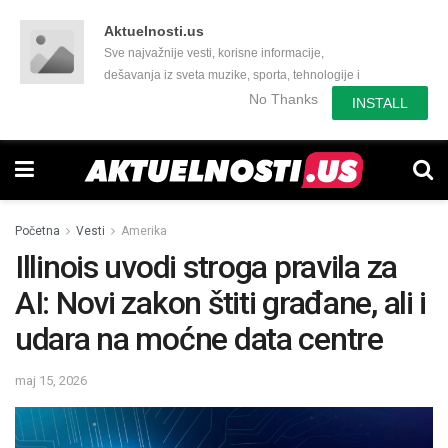
Aktuelnosti.us
Sve najvažnije vesti, korisne informacije,
dešavanja iz sveta muzike, sporta, tehnologije i
još mnogo toga zanimljivog.
No Thanks
INSTALL
Početna
Vesti
Amerika
Illinois uvodi stroga pravila za
AI: Novi zakon štiti građane, ali i
udara na moćne data centre
maj 15, 2026