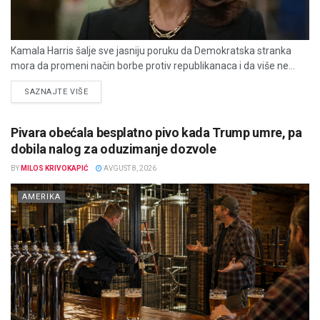
Kamala Harris šalje sve jasniju poruku da Demokratska stranka
mora da promeni način borbe protiv republikanaca i da više ne...
DETAILS
SAZNAJTE VIŠE
Pivara obećala besplatno pivo kada Trump umre, pa
dobila nalog za oduzimanje dozvole
BY
MILOS KRIVOKAPIĆ
AVGUST 8, 2026
AMERIKA