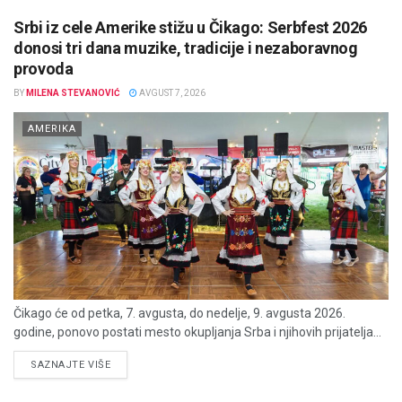
Srbi iz cele Amerike stižu u Čikago: Serbfest 2026
donosi tri dana muzike, tradicije i nezaboravnog
provoda
BY
MILENA STEVANOVIĆ
AVGUST 7, 2026
AMERIKA
Čikago će od petka, 7. avgusta, do nedelje, 9. avgusta 2026.
godine, ponovo postati mesto okupljanja Srba i njihovih prijatelja...
DETAILS
SAZNAJTE VIŠE