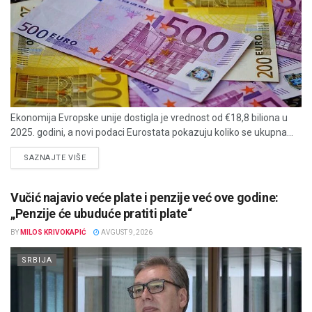
Ekonomija Evropske unije dostigla je vrednost od €18,8 biliona u
2025. godini, a novi podaci Eurostata pokazuju koliko se ukupna...
DETAILS
SAZNAJTE VIŠE
Vučić najavio veće plate i penzije već ove godine:
„Penzije će ubuduće pratiti plate“
BY
MILOS KRIVOKAPIĆ
AVGUST 9, 2026
SRBIJA