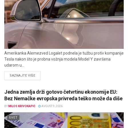
Amerikanka Alemezved Logalet podnela je tužbu protiv kompanije
Tesla nakon što je probna vožnja modela Model Y završena
udarom u...
DETAILS
SAZNAJTE VIŠE
Jedna zemlja drži gotovo četvrtinu ekonomije EU:
Bez Nemačke evropska privreda teško može da diše
BY
MILOS KRIVOKAPIĆ
AVGUST 9, 2026
SVET