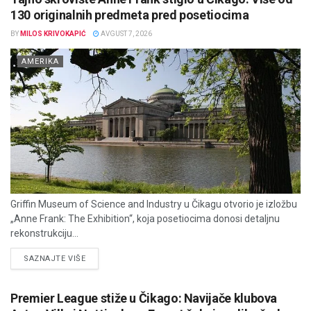
130 originalnih predmeta pred posetiocima
BY
MILOS KRIVOKAPIĆ
AVGUST 7, 2026
AMERIKA
Griffin Museum of Science and Industry u Čikagu otvorio je izložbu
„Anne Frank: The Exhibition“, koja posetiocima donosi detaljnu
rekonstrukciju...
DETAILS
SAZNAJTE VIŠE
Premier League stiže u Čikago: Navijače klubova