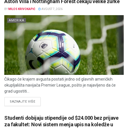
Aston Villa i Nottingham Forest čekaju velike žurke
BY
MILOS KRIVOKAPIĆ
AVGUST 7, 2026
AMERIKA
Čikago će krajem avgusta postati jedno od glavnih američkih
okupljališta navijača Premier League, pošto je najavljeno da će
grad ugostiti...
DETAILS
SAZNAJTE VIŠE
Studenti dobijaju stipendije od $24.000 bez prijave
za fakultet: Novi sistem menja upis na koledže u