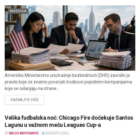
AMERIKA
Američko Ministarstvo unutrašnje bezbednosti (DHS) završilo je
pravilo koje će znatno povećati troškove pojedinim kompanijama
koje se oslanjaju na strane...
DETAILS
SAZNAJTE VIŠE
Velika fudbalska noć: Chicago Fire dočekuje Santos
Lagunu u važnom meču Leagues Cup-a
BY
MILOS KRIVOKAPIĆ
AVGUST 9, 2026