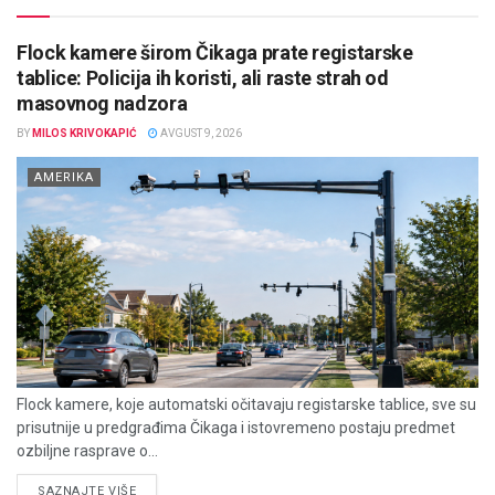
Flock kamere širom Čikaga prate registarske
tablice: Policija ih koristi, ali raste strah od
masovnog nadzora
BY
MILOS KRIVOKAPIĆ
AVGUST 9, 2026
AMERIKA
Flock kamere, koje automatski očitavaju registarske tablice, sve su
prisutnije u predgrađima Čikaga i istovremeno postaju predmet
ozbiljne rasprave o...
DETAILS
SAZNAJTE VIŠE