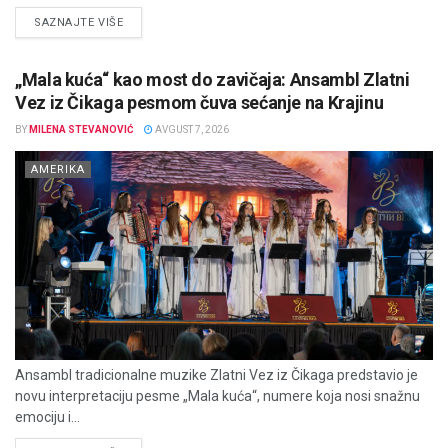
DETAILS
SAZNAJTE VIŠE
„Mala kuća“ kao most do zavičaja: Ansambl Zlatni
Vez iz Čikaga pesmom čuva sećanje na Krajinu
BY
MILENA STEVANOVIĆ
AVGUST 7, 2026
AMERIKA
Ansambl tradicionalne muzike Zlatni Vez iz Čikaga predstavio je
novu interpretaciju pesme „Mala kuća“, numere koja nosi snažnu
emociju i...