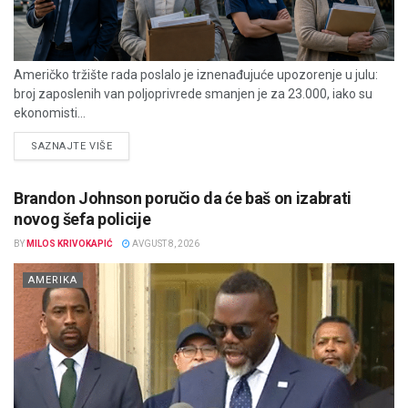
Američko tržište rada poslalo je iznenađujuće upozorenje u julu:
broj zaposlenih van poljoprivrede smanjen je za 23.000, iako su
ekonomisti...
DETAILS
SAZNAJTE VIŠE
Brandon Johnson poručio da će baš on izabrati
novog šefa policije
BY
MILOS KRIVOKAPIĆ
AVGUST 8, 2026
AMERIKA