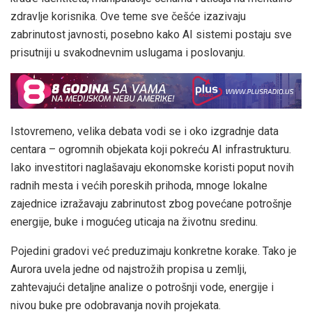
zdravlje korisnika. Ove teme sve češće izazivaju
zabrinutost javnosti, posebno kako AI sistemi postaju sve
prisutniji u svakodnevnim uslugama i poslovanju.
Istovremeno, velika debata vodi se i oko izgradnje data
centara – ogromnih objekata koji pokreću AI infrastrukturu.
Iako investitori naglašavaju ekonomske koristi poput novih
radnih mesta i većih poreskih prihoda, mnoge lokalne
zajednice izražavaju zabrinutost zbog povećane potrošnje
energije, buke i mogućeg uticaja na životnu sredinu.
Pojedini gradovi već preduzimaju konkretne korake. Tako je
Aurora uvela jedne od najstrožih propisa u zemlji,
zahtevajući detaljne analize o potrošnji vode, energije i
nivou buke pre odobravanja novih projekata.