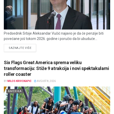
Predsednik Srbije Aleksandar Vučić najavio je da će penzije biti
povećane još tokom 2026. godine i poručio da bi ubuduće...
DETAILS
SAZNAJTE VIŠE
Six Flags Great America sprema veliku
transformaciju: Stiže 9 atrakcija i novi spektakularni
roller coaster
BY
MILOS KRIVOKAPIĆ
AVGUST 8, 2026
AMERIKA