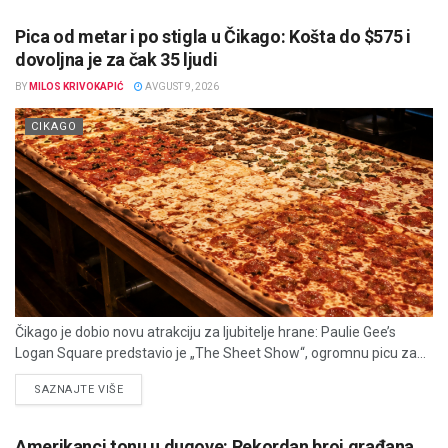
Pica od metar i po stigla u Čikago: Košta do $575 i
dovoljna je za čak 35 ljudi
BY
MILOS KRIVOKAPIĆ
AVGUST 9, 2026
CIKAGO
Čikago je dobio novu atrakciju za ljubitelje hrane: Paulie Gee’s
Logan Square predstavio je „The Sheet Show“, ogromnu picu za...
DETAILS
SAZNAJTE VIŠE
Amerikanci tonu u dugove: Rekordan broj građana