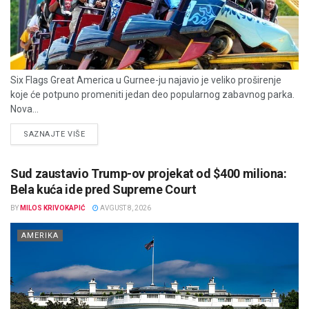
Six Flags Great America u Gurnee-ju najavio je veliko proširenje
koje će potpuno promeniti jedan deo popularnog zabavnog parka.
Nova...
DETAILS
SAZNAJTE VIŠE
Sud zaustavio Trump-ov projekat od $400 miliona:
Bela kuća ide pred Supreme Court
BY
MILOS KRIVOKAPIĆ
AVGUST 8, 2026
AMERIKA