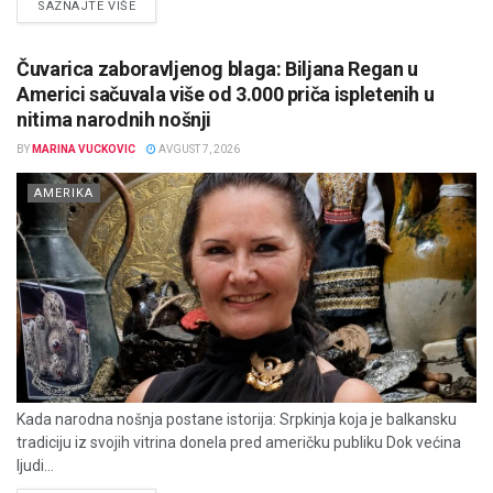
DETAILS
SAZNAJTE VIŠE
Čuvarica zaboravljenog blaga: Biljana Regan u
Americi sačuvala više od 3.000 priča ispletenih u
nitima narodnih nošnji
BY
MARINA VUCKOVIC
AVGUST 7, 2026
AMERIKA
Kada narodna nošnja postane istorija: Srpkinja koja je balkansku
tradiciju iz svojih vitrina donela pred američku publiku Dok većina
ljudi...