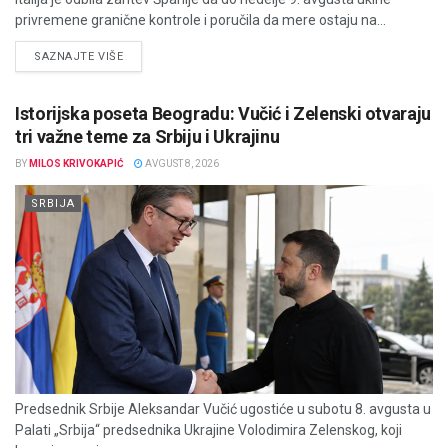
privremene granične kontrole i poručila da mere ostaju na...
DETAILS
SAZNAJTE VIŠE
Istorijska poseta Beogradu: Vučić i Zelenski otvaraju
tri važne teme za Srbiju i Ukrajinu
BY
MILOS KRIVOKAPIĆ
AVGUST 8, 2026
SRBIJA
Predsednik Srbije Aleksandar Vučić ugostiće u subotu 8. avgusta u
Palati „Srbija“ predsednika Ukrajine Volodimira Zelenskog, koji