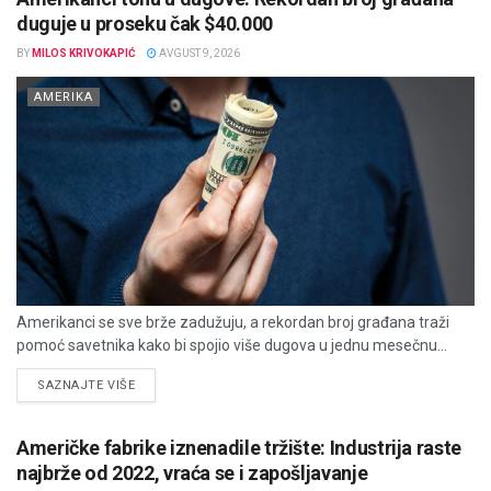
duguje u proseku čak $40.000
BY
MILOS KRIVOKAPIĆ
AVGUST 9, 2026
AMERIKA
Amerikanci se sve brže zadužuju, a rekordan broj građana traži
pomoć savetnika kako bi spojio više dugova u jednu mesečnu...
DETAILS
SAZNAJTE VIŠE
Američke fabrike iznenadile tržište: Industrija raste
najbrže od 2022, vraća se i zapošljavanje