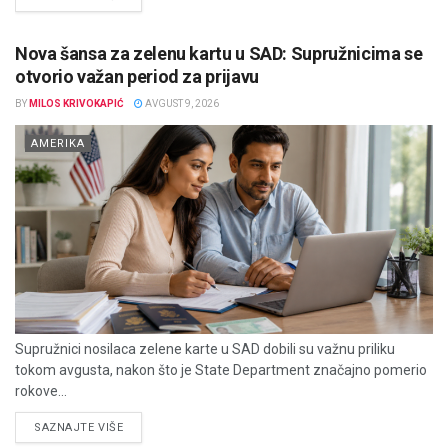
Nova šansa za zelenu kartu u SAD: Supružnicima se
otvorio važan period za prijavu
BY
MILOS KRIVOKAPIĆ
AVGUST 9, 2026
AMERIKA
Supružnici nosilaca zelene karte u SAD dobili su važnu priliku
tokom avgusta, nakon što je State Department značajno pomerio
rokove...
DETAILS
SAZNAJTE VIŠE