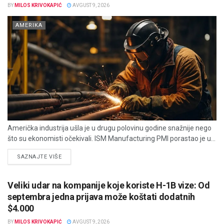
BY
MILOS KRIVOKAPIĆ
AVGUST 9, 2026
AMERIKA
Američka industrija ušla je u drugu polovinu godine snažnije nego
što su ekonomisti očekivali. ISM Manufacturing PMI porastao je u...
DETAILS
SAZNAJTE VIŠE
Veliki udar na kompanije koje koriste H-1B vize: Od
septembra jedna prijava može koštati dodatnih
$4.000
BY
MILOS KRIVOKAPIĆ
AVGUST 9, 2026