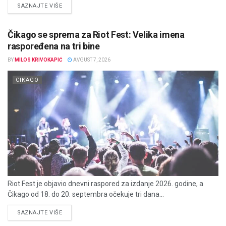
DETAILS
SAZNAJTE VIŠE
Čikago se sprema za Riot Fest: Velika imena
raspoređena na tri bine
BY
MILOS KRIVOKAPIĆ
AVGUST 7, 2026
CIKAGO
Riot Fest je objavio dnevni raspored za izdanje 2026. godine, a
Čikago od 18. do 20. septembra očekuje tri dana...
DETAILS
SAZNAJTE VIŠE