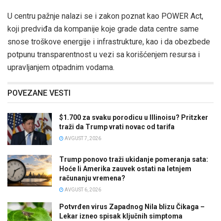
U centru pažnje nalazi se i zakon poznat kao POWER Act,
koji predviđa da kompanije koje grade data centre same
snose troškove energije i infrastrukture, kao i da obezbede
potpunu transparentnost u vezi sa korišćenjem resursa i
upravljanjem otpadnim vodama.
POVEZANE VESTI
$1.700 za svaku porodicu u Illinoisu? Pritzker
traži da Trump vrati novac od tarifa
AVGUST 7, 2026
Trump ponovo traži ukidanje pomeranja sata:
Hoće li Amerika zauvek ostati na letnjem
računanju vremena?
AVGUST 6, 2026
Potvrđen virus Zapadnog Nila blizu Čikaga –
Lekar izneo spisak ključnih simptoma