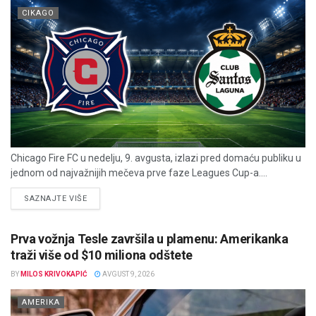
CIKAGO
Chicago Fire FC u nedelju, 9. avgusta, izlazi pred domaću publiku u
jednom od najvažnijih mečeva prve faze Leagues Cup-a....
DETAILS
SAZNAJTE VIŠE
Prva vožnja Tesle završila u plamenu: Amerikanka
traži više od $10 miliona odštete
BY
MILOS KRIVOKAPIĆ
AVGUST 9, 2026
AMERIKA