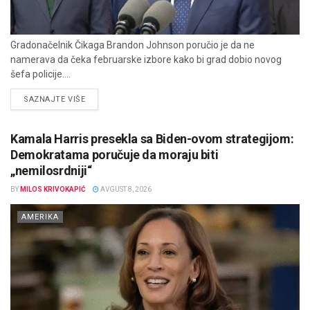
Gradonačelnik Čikaga Brandon Johnson poručio je da ne
namerava da čeka februarske izbore kako bi grad dobio novog
šefa policije....
DETAILS
SAZNAJTE VIŠE
Kamala Harris presekla sa Biden-ovom strategijom:
Demokratama poručuje da moraju biti
„nemilosrdniji“
BY
MILOS KRIVOKAPIĆ
AVGUST 8, 2026
AMERIKA