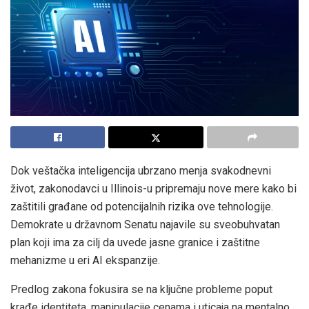
Dok veštačka inteligencija ubrzano menja svakodnevni
život, zakonodavci u Illinois-u pripremaju nove mere kako bi
zaštitili građane od potencijalnih rizika ove tehnologije.
Demokrate u državnom Senatu najavile su sveobuhvatan
plan koji ima za cilj da uvede jasne granice i zaštitne
mehanizme u eri AI ekspanzije.
Predlog zakona fokusira se na ključne probleme poput
krađe identiteta, manipulacije cenama i uticaja na mentalno