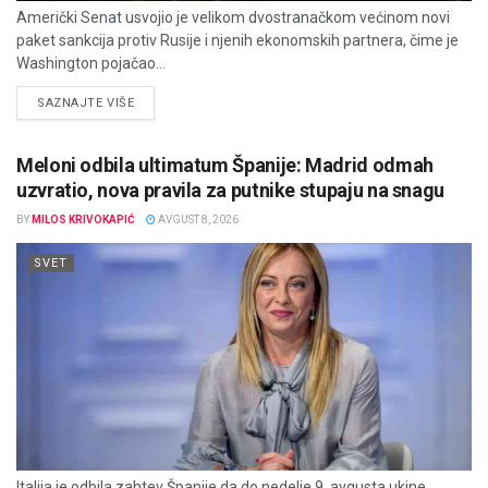
Američki Senat usvojio je velikom dvostranačkom većinom novi
paket sankcija protiv Rusije i njenih ekonomskih partnera, čime je
Washington pojačao...
DETAILS
SAZNAJTE VIŠE
Meloni odbila ultimatum Španije: Madrid odmah
uzvratio, nova pravila za putnike stupaju na snagu
BY
MILOS KRIVOKAPIĆ
AVGUST 8, 2026
SVET
Italija je odbila zahtev Španije da do nedelje 9. avgusta ukine