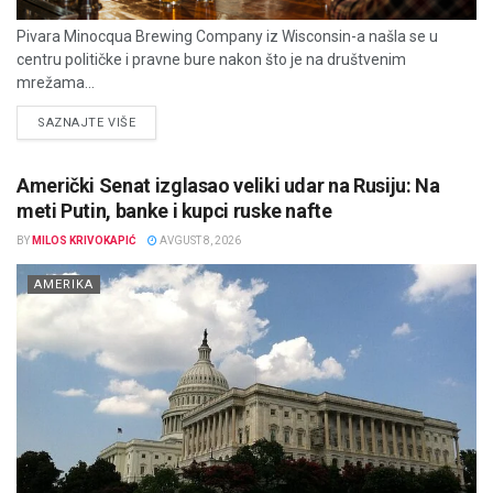
Pivara Minocqua Brewing Company iz Wisconsin-a našla se u
centru političke i pravne bure nakon što je na društvenim
mrežama...
DETAILS
SAZNAJTE VIŠE
Američki Senat izglasao veliki udar na Rusiju: Na
meti Putin, banke i kupci ruske nafte
BY
MILOS KRIVOKAPIĆ
AVGUST 8, 2026
AMERIKA