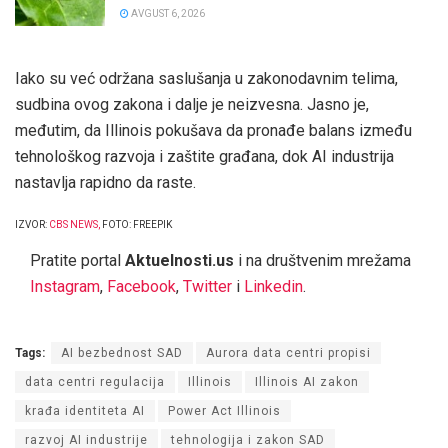
AVGUST 6, 2026
Iako su već održana saslušanja u zakonodavnim telima,
sudbina ovog zakona i dalje je neizvesna. Jasno je,
međutim, da Illinois pokušava da pronađe balans između
tehnološkog razvoja i zaštite građana, dok AI industrija
nastavlja rapidno da raste.
IZVOR:
CBS NEWS
,
FOTO: FREEPIK
Pratite portal
Aktuelnosti.us
i na društvenim mrežama
Instagram
,
Facebook
,
Twitter
i
Linkedin
.
Tags:
AI bezbednost SAD
Aurora data centri propisi
data centri regulacija
Illinois
Illinois AI zakon
krađa identiteta AI
Power Act Illinois
razvoj AI industrije
tehnologija i zakon SAD