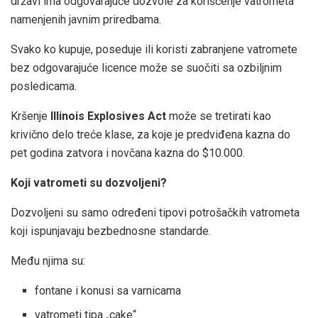
državi ima odgovarajuće dozvole za korišćenje vatrometa
namenjenih javnim priredbama.
Svako ko kupuje, poseduje ili koristi zabranjene vatromete
bez odgovarajuće licence može se suočiti sa ozbiljnim
posledicama.
Kršenje
Illinois Explosives Act
može se tretirati kao
krivično delo treće klase, za koje je predviđena kazna do
pet godina zatvora i novčana kazna do $10.000.
Koji vatrometi su dozvoljeni?
Dozvoljeni su samo određeni tipovi potrošačkih vatrometa
koji ispunjavaju bezbednosne standarde.
Među njima su:
fontane i konusi sa varnicama
vatrometi tipa „cake“