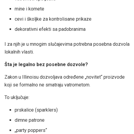
mine i komete
cevi i školjke za kontrolisane prikaze
dekorativni efekti sa padobranima
I za njih je u mnogim slučajevima potrebna posebna dozvola
lokalnih vlasti.
Šta je legalno bez posebne dozvole?
Zakon u Illinoisu dozvoljava određene „novitet“ proizvode
koji se formalno ne smatraju vatrometom.
To uključuje:
prskalice (sparklers)
dimne patrone
„party poppers“