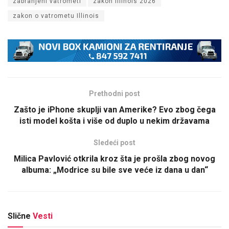
zabranjeni vatrometi
zakon Illinois 2026
zakon o vatrometu Illinois
Prethodni post
Zašto je iPhone skuplji van Amerike? Evo zbog čega
isti model košta i više od duplo u nekim državama
Sledeći post
Milica Pavlović otkrila kroz šta je prošla zbog novog
albuma: „Modrice su bile sve veće iz dana u dan“
Slične
Vesti