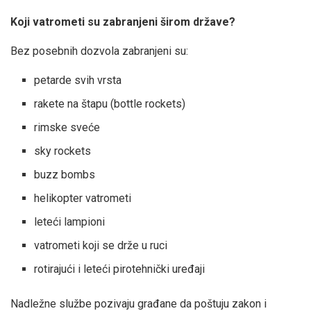
Koji vatrometi su zabranjeni širom države?
Bez posebnih dozvola zabranjeni su:
petarde svih vrsta
rakete na štapu (bottle rockets)
rimske sveće
sky rockets
buzz bombs
helikopter vatrometi
leteći lampioni
vatrometi koji se drže u ruci
rotirajući i leteći pirotehnički uređaji
Nadležne službe pozivaju građane da poštuju zakon i