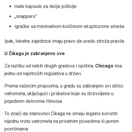
male kapsule za dečje pištolje
„snappers“
igračke sa minimalnom količinom eksplozivne smeše
Ipak, lokalne zajednice imaju pravo da uvedu stroža pravila.
U Čikagu je zabranjeno sve
Za razliku od nekih drugih gradova i opština,
Chicago
ima
jednu od najstrožih regulativa u državi.
Prema važećim propisima, u gradu su zabranjeni svi oblici
vatrometa, uključujući i prskalice koje su dozvoljene u
pojedinim delovima Illinoisa.
To znači da stanovnici Čikaga ne smeju legalno koristiti
nijednu vrstu vatrometa na privatnim posedima ili javnim
površinama.