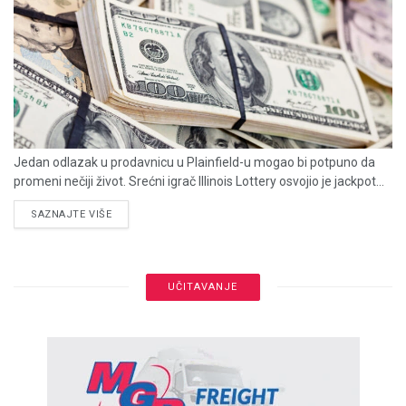
Jedan odlazak u prodavnicu u Plainfield-u mogao bi potpuno da
promeni nečiji život. Srećni igrač Illinois Lottery osvojio je jackpot...
DETAILS
SAZNAJTE VIŠE
UČITAVANJE