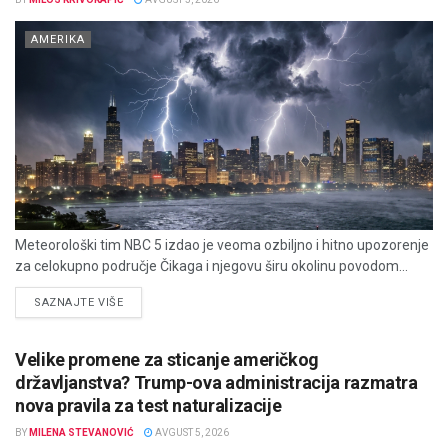
AMERIKA
Meteorološki tim NBC 5 izdao je veoma ozbiljno i hitno upozorenje
za celokupno područje Čikaga i njegovu širu okolinu povodom...
DETAILS
SAZNAJTE VIŠE
Velike promene za sticanje američkog
državljanstva? Trump-ova administracija razmatra
nova pravila za test naturalizacije
BY
MILENA STEVANOVIĆ
AVGUST 5, 2026