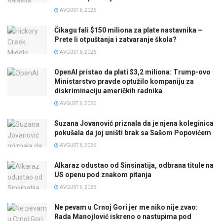
AVGUST 6, 2026
Čikagu fali $150 miliona za plate nastavnika –
Prete li otpuštanja i zatvaranje škola?
AVGUST 6, 2026
OpenAI pristao da plati $3,2 miliona: Trump-ovo
Ministarstvo pravde optužilo kompaniju za
diskriminaciju američkih radnika
AVGUST 6, 2026
Suzana Jovanović priznala da je njena koleginica
pokušala da joj uništi brak sa Sašom Popovićem
AVGUST 6, 2026
Alkaraz odustao od Sinsinatija, odbrana titule na
US openu pod znakom pitanja
AVGUST 6, 2026
Ne pevam u Crnoj Gori jer me niko nije zvao:
Rada Manojlović iskreno o nastupima pod