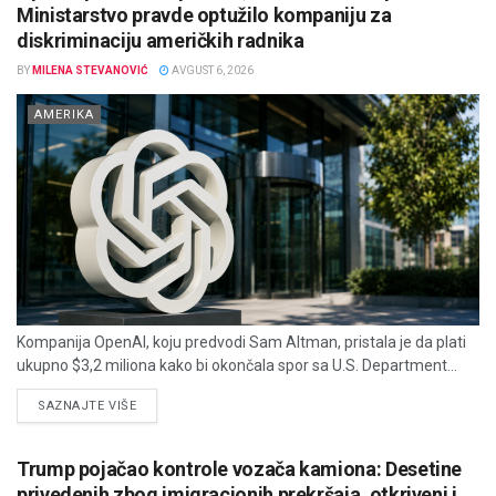
Ministarstvo pravde optužilo kompaniju za
diskriminaciju američkih radnika
BY
MILENA STEVANOVIĆ
AVGUST 6, 2026
AMERIKA
Kompanija OpenAI, koju predvodi Sam Altman, pristala je da plati
ukupno $3,2 miliona kako bi okončala spor sa U.S. Department...
DETAILS
SAZNAJTE VIŠE
Trump pojačao kontrole vozača kamiona: Desetine
privedenih zbog imigracionih prekršaja, otkriveni i