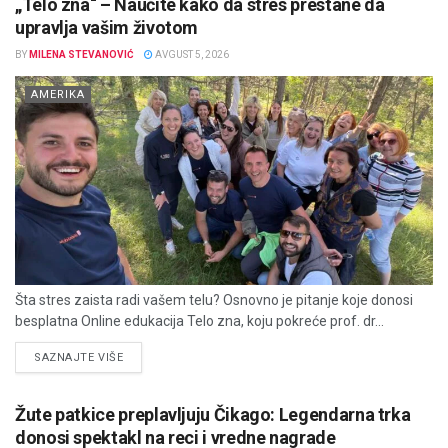
„Telo zna“ – Naučite kako da stres prestane da
upravlja vašim životom
BY
MILENA STEVANOVIĆ
AVGUST 5, 2026
AMERIKA
Šta stres zaista radi vašem telu? Osnovno je pitanje koje donosi
besplatna Online edukacija Telo zna, koju pokreće prof. dr...
DETAILS
SAZNAJTE VIŠE
Žute patkice preplavljuju Čikago: Legendarna trka
donosi spektakl na reci i vredne nagrade