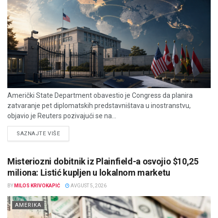
Američki State Department obavestio je Congress da planira
zatvaranje pet diplomatskih predstavništava u inostranstvu,
objavio je Reuters pozivajući se na...
DETAILS
SAZNAJTE VIŠE
Misteriozni dobitnik iz Plainfield-a osvojio $10,25
miliona: Listić kupljen u lokalnom marketu
BY
MILOS KRIVOKAPIĆ
AVGUST 5, 2026
AMERIKA