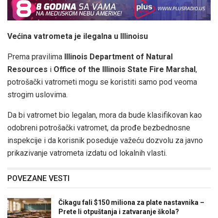
Većina vatrometa je ilegalna u Illinoisu
Prema pravilima
Illinois Department of Natural
Resources
i
Office of the Illinois State Fire Marshal
,
potrošački vatrometi mogu se koristiti samo pod veoma
strogim uslovima.
Da bi vatromet bio legalan, mora da bude klasifikovan kao
odobreni potrošački vatromet, da prođe bezbednosne
inspekcije i da korisnik poseduje važeću dozvolu za javno
prikazivanje vatrometa izdatu od lokalnih vlasti.
POVEZANE VESTI
Čikagu fali $150 miliona za plate nastavnika –
Prete li otpuštanja i zatvaranje škola?