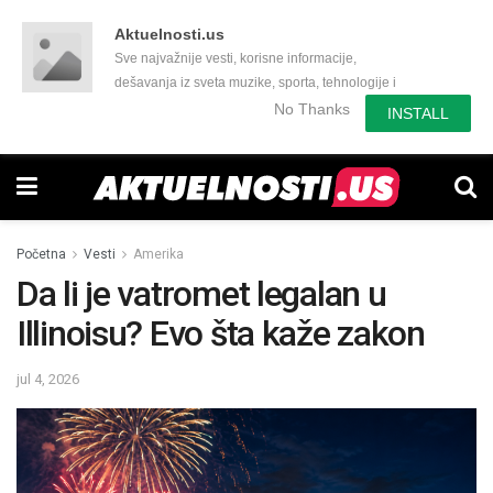
Aktuelnosti.us
Sve najvažnije vesti, korisne informacije,
dešavanja iz sveta muzike, sporta, tehnologije i
još mnogo toga zanimljivog.
No Thanks
INSTALL
Početna
Vesti
Amerika
Da li je vatromet legalan u
Illinoisu? Evo šta kaže zakon
jul 4, 2026