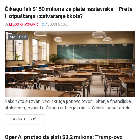
Čikagu fali $150 miliona za plate nastavnika – Prete
li otpuštanja i zatvaranje škola?
BY
MILOS KRIVOKAPIĆ
AVGUST 6, 2026
AMERIKA
Nakon što su zvaničnici okruga ponovo otvorili pitanje finansijske
stabilnosti, javnost u Čikagu ostala je u šoku. Školski odbor grada...
DETAILS
SAZNAJTE VIŠE
OpenAI pristao da plati $3,2 miliona: Trump-ovo