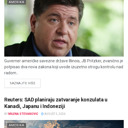
AMERIKA
Guverner američke savezne države Illinois, JB Pritzker, zvanično je
potpisao dva nova zakona koji uvode izuzetno strogu kontrolu nad
radom...
DETAILS
SAZNAJTE VIŠE
Reuters: SAD planiraju zatvaranje konzulata u
Kanadi, Japanu i Indoneziji
BY
MILENA STEVANOVIĆ
AVGUST 5, 2026
AMERIKA