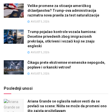
Velike promene za sticanje američkog
državljanstva? Trump-ova administracija
razmatra nova pravila za test naturalizacije
AVGUST 5, 2026
Trump pojačao kontrole vozača kamiona:
Desetine privedenih zbog imigracionih
prekršaja, otkriveni i vozači koji ne znaju
engleski
AVGUST 5, 2026
Čikagu prete ekstremne vremenske nepogode,
poplave i orkanski vetrovi!
AVGUST 5, 2026
Poslednji unosi
Ariana Grande se oglasila nakon vesti da se
povlači sa scene: Ništa ne može da promeni ono
što zaista proživljavam