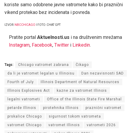
koriste samo odobrene javne vatromete kako bi praznični
vikend protekao bez incidenata i povreda.
IZVOR:
NBCCHICAGO
I FOTO: CHAT GPT
Pratite portal
Aktuelnosti.us
i na društvenim mrežama
Instagram
,
Facebook
,
Twitter
i
Linkedin
.
Tags:
Chicago vatromet zabrana
Čikago
da li je vatromet legalan u Illinoisu
Dan nezavisnosti SAD
Fourth of July
Illinois Department of Natural Resources
Illinois Explosives Act
kazne za vatromet Illinois
legalni vatrometi
Office of the Illinois State Fire Marshal
petarde Illinois
pirotehnika Illinois
praznični vatromet
prskalice Chicago
sigurnost tokom vatrometa
vatromet Chicago
vatromet Illinois
vatrometi 2026