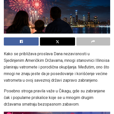
Kako se približava proslava Dana nezavisnosti u
Sjedinjenim Američkim Državama, mnogi stanovnici Illinoisa
planiraju vatromete i porodična okupljanja. Međutim, ono što
mnogi ne znaju jeste da je posedovanje i korišćenje većine
vatrometa u ovoj saveznoj državi zapravo zabranjeno.
Posebno stroga pravila važe u Čikagu, gde su zabranjene
čak i popularne prskalice koje se u mnogim drugim
državama smatraju bezopasnom zabavom.