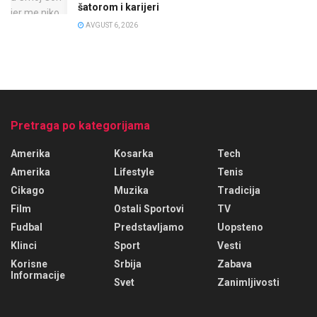
šatorom i karijeri
AVGUST 6, 2026
Pretraga po kategorijama
Amerika
Kosarka
Tech
Amerika
Lifestyle
Tenis
Cikago
Muzika
Tradicija
Film
Ostali Sportovi
TV
Fudbal
Predstavljamo
Uopsteno
Klinci
Sport
Vesti
Korisne
Srbija
Zabava
Informacije
Svet
Zanimljivosti