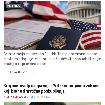
AMERIKA
Administracija predsednika Donalda Trump-a razmatra izmene
pravila za polaganje testa za američko državljanstvo koje bi mogle
značajno da promene proces...
DETAILS
SAZNAJTE VIŠE
Kraj samovolji osiguranja: Pritzker potpisao zakone
koji brane drastična poskupljenja
BY
MILOS KRIVOKAPIĆ
AVGUST 5, 2026