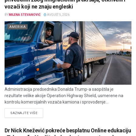
vozači koji ne znaju engleski
BY
MILENA STEVANOVIĆ
AVGUST 5, 2026
AMERIKA
Administracija predsednika Donalda Trump-a saopštila je
rezultate velike akcije Operation Highway Shield, usmerene na
kontrolu komercijalnih vozača kamiona i sprovođenje...
DETAILS
SAZNAJTE VIŠE
Dr Nick Knežević pokreće besplatnu Online edukaciju