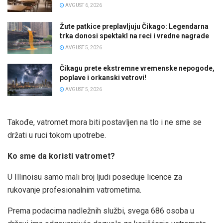
AVGUST 6, 2026
Žute patkice preplavljuju Čikago: Legendarna
trka donosi spektakl na reci i vredne nagrade
AVGUST 5, 2026
Čikagu prete ekstremne vremenske nepogode,
poplave i orkanski vetrovi!
AVGUST 5, 2026
Takođe, vatromet mora biti postavljen na tlo i ne sme se
držati u ruci tokom upotrebe.
Ko sme da koristi vatromet?
U Illinoisu samo mali broj ljudi poseduje licence za
rukovanje profesionalnim vatrometima.
Prema podacima nadležnih službi, svega 686 osoba u