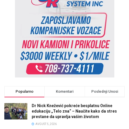
Popularno
Komentari
Poslednji Unosi
Dr Nick Knežević pokreće besplatnu Online
edukaciju „Telo zna“ – Naučite kako da stres
prestane da upravlja vašim životom
AVGUST 5, 2026