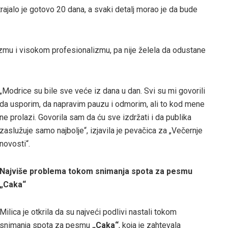
ajalo je gotovo 20 dana, a svaki detalj morao je da bude
mu i visokom profesionalizmu, pa nije želela da odustane
„Modrice su bile sve veće iz dana u dan. Svi su mi govorili
da usporim, da napravim pauzu i odmorim, ali to kod mene
ne prolazi. Govorila sam da ću sve izdržati i da publika
zaslužuje samo najbolje“, izjavila je pevačica za „Večernje
novosti“.
Najviše problema tokom snimanja spota za pesmu
„Caka“
Milica je otkrila da su najveći podlivi nastali tokom
snimanja spota za pesmu
„Caka“
, koja je zahtevala