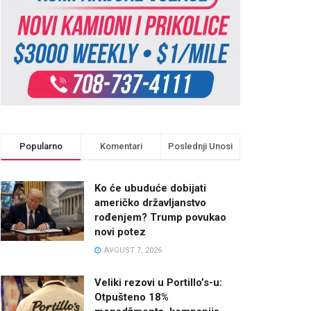
Popularno
Komentari
Poslednji Unosi
Ko će ubuduće dobijati
američko državljanstvo
rođenjem? Trump povukao
novi potez
AVGUST 7, 2026
Veliki rezovi u Portillo’s-u:
Otpušteno 18%