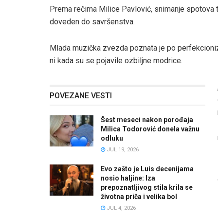
Prema rečima Milice Pavlović, snimanje spotova tr
doveden do savršenstva.
Mlada muzička zvezda poznata je po perfekcioniz
ni kada su se pojavile ozbiljne modrice.
POVEZANE VESTI
Šest meseci nakon porođaja
Milica Todorović donela važnu
odluku
JUL 19, 2026
Evo zašto je Luis decenijama
nosio haljine: Iza
prepoznatljivog stila krila se
životna priča i velika bol
JUL 4, 2026