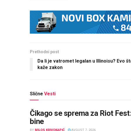
Prethodni post
Da li je vatromet legalan u Illinoisu? Evo št
kaže zakon
Slične
Vesti
Čikago se sprema za Riot Fest:
bine
BY
MILOS KRIVOKAPIĆ
AVGUST 7, 2026