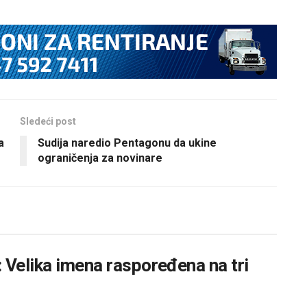
Sledeći post
a
Sudija naredio Pentagonu da ukine
ograničenja za novinare
 Velika imena raspoređena na tri