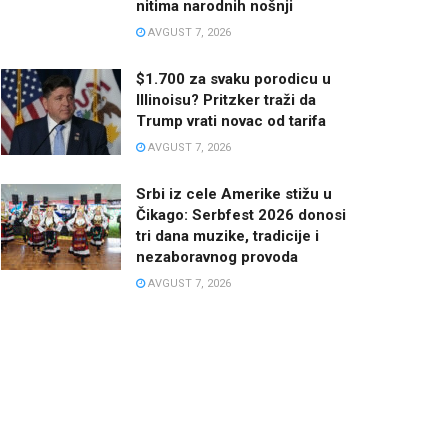
nitima narodnih nošnji
AVGUST 7, 2026
$1.700 za svaku porodicu u
Illinoisu? Pritzker traži da
Trump vrati novac od tarifa
AVGUST 7, 2026
Srbi iz cele Amerike stižu u
Čikago: Serbfest 2026 donosi
tri dana muzike, tradicije i
nezaboravnog provoda
AVGUST 7, 2026