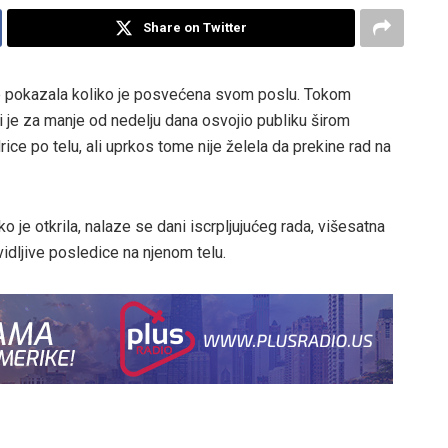
Share on Twitter
e pokazala koliko je posvećena svom poslu. Tokom
je za manje od nedelju dana osvojio publiku širom
ice po telu, ali uprkos tome nije želela da prekine rad na
 je otkrila, nalaze se dani iscrpljujućeg rada, višesatna
vidljive posledice na njenom telu.