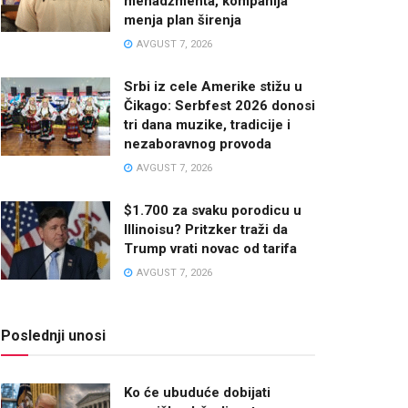
menadžmenta, kompanija
menja plan širenja
AVGUST 7, 2026
Srbi iz cele Amerike stižu u
Čikago: Serbfest 2026 donosi
tri dana muzike, tradicije i
nezaboravnog provoda
AVGUST 7, 2026
$1.700 za svaku porodicu u
Illinoisu? Pritzker traži da
Trump vrati novac od tarifa
AVGUST 7, 2026
Poslednji unosi
Ko će ubuduće dobijati