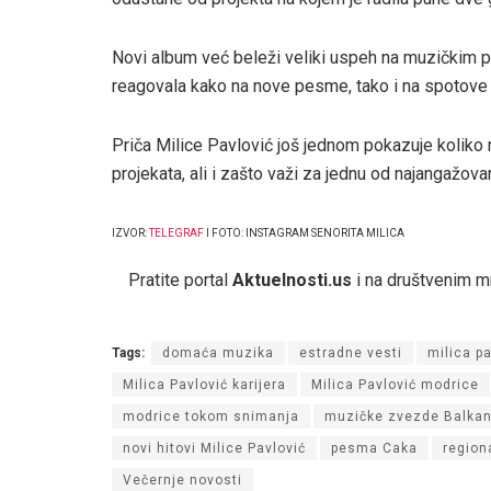
Novi album već beleži veliki uspeh na muzičkim p
reagovala kako na nove pesme, tako i na spotove 
Priča Milice Pavlović još jednom pokazuje koliko ra
projekata, ali i zašto važi za jednu od najangažova
IZVOR:
TELEGRAF
I FOTO: INSTAGRAM SENORITA MILICA
Pratite portal
Aktuelnosti.us
i na društvenim 
Tags:
domaća muzika
estradne vesti
milica p
Milica Pavlović karijera
Milica Pavlović modrice
modrice tokom snimanja
muzičke zvezde Balka
novi hitovi Milice Pavlović
pesma Caka
region
Večernje novosti