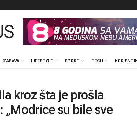
ZABAVA
LIFESTYLE
SPORT
TECH
KORISNE 
la kroz šta je prošla
 „Modrice su bile sve