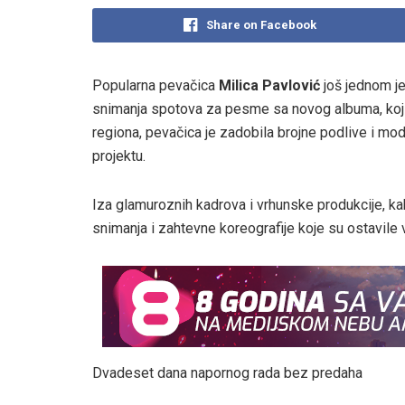
Share on Facebook
Popularna pevačica
Milica Pavlović
još jednom j
snimanja spotova za pesme sa novog albuma, koji 
regiona, pevačica je zadobila brojne podlive i modr
projektu.
Iza glamuroznih kadrova i vrhunske produkcije, kako
snimanja i zahtevne koreografije koje su ostavile 
Dvadeset dana napornog rada bez predaha