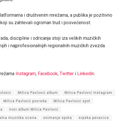
latformama i društvenim mrežama, a publika je pozitivno
koji su zahtevali ogroman trud i posvećenost.
da, discipline i odricanja stoji iza velikih muzičkih
nijih i najprofesionalnijih regionalnih muzičkih zvezda.
mrežama
Instagram
,
Facebook
,
Twitter
i
Linkedin
.
avlovic
Milica Pavlović album
Milica Pavlović Instagram
Milica Pavlović povreda
Milica Pavlović spot
na
novi album Milica Pavlović
alna muzička scena
snimanje spota
srpska pevacica