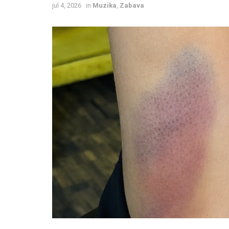
jul 4, 2026
in
Muzika
,
Zabava