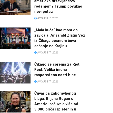
američko državljanstvo
rođenjem? Trump povukao
novi potez
AVGUST 7, 2026
„Mala kuća“ kao most do
zavičaja: Ansambl Zlatni Vez
iz Čikaga pesmom čuva
sećanje na Krajinu
AVGUST 7, 2026
Čikago se sprema za Riot
Fest: Velika imena
raspoređena na tri bine
AVGUST 7, 2026
Čuvarica zaboravljenog
blaga: Biljana Regan u
Americi sačuvala više od
3.000 priča ispletenih u