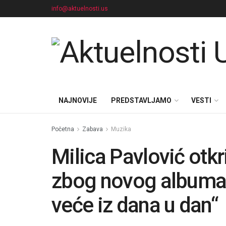
info@aktuelnosti.us
NAJNOVIJE
PREDSTAVLJAMO
VESTI
Početna
Zabava
Muzika
Milica Pavlović otkri
zbog novog albuma:
veće iz dana u dan“