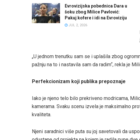
Evrovizijska pobednica Dara u
šoku zbog Milice Pavlović:
Pakuj kofere i idi na Evroviziju
JUL 2, 2026
„U jednom trenutku sam se i uplašila zbog ogromn
pažnju na to i nastavila sam da radim“, rekla je Mili
Perfekcionizam koji publika prepoznaje
Iako je njeno telo bilo prekriveno modricama, Mili
kamerama. Svaku scenu izvela je maksimalno profes
kvaliteta.
Njeni saradnici više puta su joj savetovali da uspo
odustane od projekta na kojem je radila pune dve 