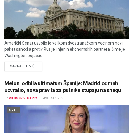
Američki Senat usvojio je velikom dvostranačkom većinom novi
paket sankcija protiv Rusije i njenih ekonomskih partnera, čime je
Washington pojačao...
DETAILS
SAZNAJTE VIŠE
Meloni odbila ultimatum Španije: Madrid odmah
uzvratio, nova pravila za putnike stupaju na snagu
BY
MILOS KRIVOKAPIĆ
AVGUST 8, 2026
SVET