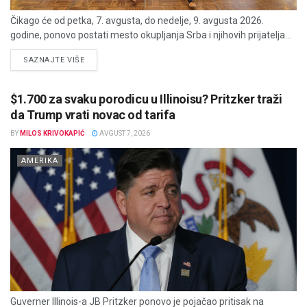
Čikago će od petka, 7. avgusta, do nedelje, 9. avgusta 2026.
godine, ponovo postati mesto okupljanja Srba i njihovih prijatelja...
DETAILS
SAZNAJTE VIŠE
$1.700 za svaku porodicu u Illinoisu? Pritzker traži
da Trump vrati novac od tarifa
BY
MILOS KRIVOKAPIĆ
AVGUST 7, 2026
AMERIKA
Guverner Illinois-a JB Pritzker ponovo je pojačao pritisak na