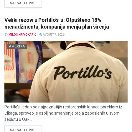
DETAILS
SAZNAJTE VIŠE
Veliki rezovi u Portillo’s-u: Otpušteno 18%
menadžmenta, kompanija menja plan širenja
BY
MILOS KRIVOKAPIĆ
AVGUST 7, 2026
AMERIKA
Portillo’s, jedan od najpoznatijih restoranskih lanaca poreklom iz
Čikaga, sproveo je ozbiljno smanjenje broja zaposlenih u svom
sedištu u Oak...
DETAILS
SAZNAJTE VIŠE