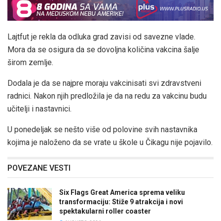
Lajtfut je rekla da odluka grad zavisi od savezne vlade.
Mora da se osigura da se dovoljna količina vakcina šalje
širom zemlje.
Dodala je da se najpre moraju vakcinisati svi zdravstveni
radnici. Nakon njih predložila je da na redu za vakcinu budu
učitelji i nastavnici.
U ponedeljak se nešto više od polovine svih nastavnika
kojima je naloženo da se vrate u škole u ​​Čikagu nije pojavilo.
POVEZANE VESTI
Six Flags Great America sprema veliku
transformaciju: Stiže 9 atrakcija i novi
spektakularni roller coaster