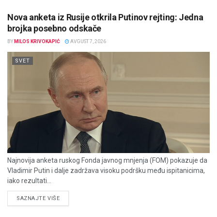
Nova anketa iz Rusije otkrila Putinov rejting: Jedna
brojka posebno odskače
BY
MILOS KRIVOKAPIĆ
AVGUST 7, 2026
SVET
Najnovija anketa ruskog Fonda javnog mnjenja (FOM) pokazuje da
Vladimir Putin i dalje zadržava visoku podršku među ispitanicima,
iako rezultati...
DETAILS
SAZNAJTE VIŠE