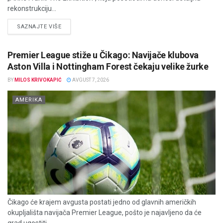
rekonstrukciju...
DETAILS
SAZNAJTE VIŠE
Premier League stiže u Čikago: Navijače klubova
Aston Villa i Nottingham Forest čekaju velike žurke
BY
MILOS KRIVOKAPIĆ
AVGUST 7, 2026
AMERIKA
Čikago će krajem avgusta postati jedno od glavnih američkih
okupljališta navijača Premier League, pošto je najavljeno da će