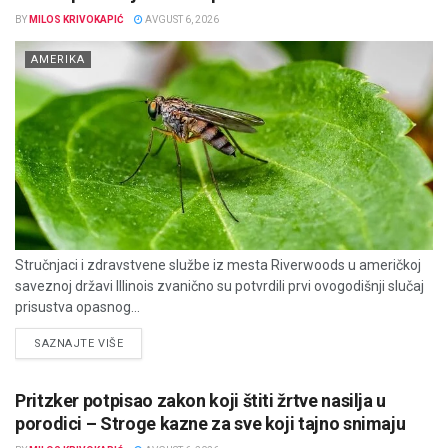
BY
MILOS KRIVOKAPIĆ
AVGUST 6, 2026
AMERIKA
Stručnjaci i zdravstvene službe iz mesta Riverwoods u američkoj
saveznoj državi Illinois zvanično su potvrdili prvi ovogodišnji slučaj
prisustva opasnog...
DETAILS
SAZNAJTE VIŠE
Pritzker potpisao zakon koji štiti žrtve nasilja u
porodici – Stroge kazne za sve koji tajno snimaju