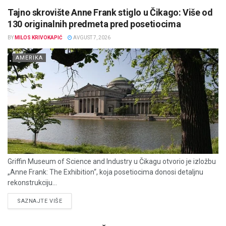
Tajno skrovište Anne Frank stiglo u Čikago: Više od
130 originalnih predmeta pred posetiocima
BY
MILOS KRIVOKAPIĆ
AVGUST 7, 2026
AMERIKA
Griffin Museum of Science and Industry u Čikagu otvorio je izložbu
„Anne Frank: The Exhibition“, koja posetiocima donosi detaljnu
rekonstrukciju...
DETAILS
SAZNAJTE VIŠE