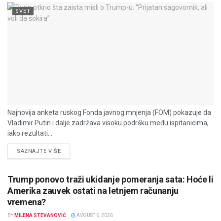
SVET
Najnovija anketa ruskog Fonda javnog mnjenja (FOM) pokazuje da
Vladimir Putin i dalje zadržava visoku podršku među ispitanicima,
iako rezultati...
DETAILS
SAZNAJTE VIŠE
Trump ponovo traži ukidanje pomeranja sata: Hoće li
Amerika zauvek ostati na letnjem računanju
vremena?
BY
MILENA STEVANOVIĆ
AVGUST 6, 2026