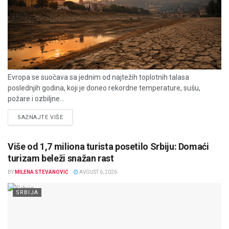
Evropa se suočava sa jednim od najtežih toplotnih talasa
poslednjih godina, koji je doneo rekordne temperature, sušu,
požare i ozbiljne...
DETAILS
SAZNAJTE VIŠE
Više od 1,7 miliona turista posetilo Srbiju: Domaći
turizam beleži snažan rast
BY
MILENA STEVANOVIĆ
AVGUST 6, 2026
SRBIJA