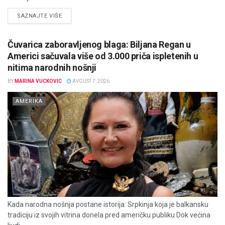
DETAILS
SAZNAJTE VIŠE
Čuvarica zaboravljenog blaga: Biljana Regan u
Americi sačuvala više od 3.000 priča ispletenih u
nitima narodnih nošnji
BY
MARINA VUCKOVIC
AVGUST 7, 2026
AMERIKA
Kada narodna nošnja postane istorija: Srpkinja koja je balkansku
tradiciju iz svojih vitrina donela pred američku publiku Dok većina