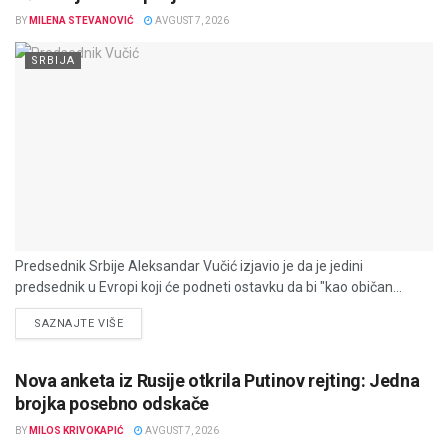
BY
MILENA STEVANOVIĆ
AVGUST 7, 2026
SRBIJA
Predsednik Srbije Aleksandar Vučić izjavio je da je jedini
predsednik u Evropi koji će podneti ostavku da bi "kao običan...
DETAILS
SAZNAJTE VIŠE
Nova anketa iz Rusije otkrila Putinov rejting: Jedna
brojka posebno odskače
BY
MILOS KRIVOKAPIĆ
AVGUST 7, 2026