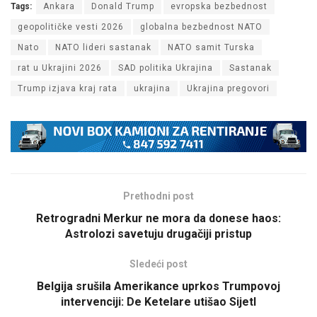
Tags:
Ankara
Donald Trump
evropska bezbednost
geopolitičke vesti 2026
globalna bezbednost NATO
Nato
NATO lideri sastanak
NATO samit Turska
rat u Ukrajini 2026
SAD politika Ukrajina
Sastanak
Trump izjava kraj rata
ukrajina
Ukrajina pregovori
Prethodni post
Retrogradni Merkur ne mora da donese haos:
Astrolozi savetuju drugačiji pristup
Sledeći post
Belgija srušila Amerikance uprkos Trumpovoj
intervenciji: De Ketelare utišao Sijetl