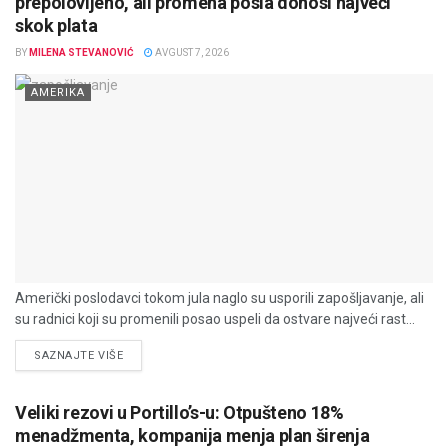
prepolovljeno, ali promena posla donosi najveći
skok plata
BY
MILENA STEVANOVIĆ
AVGUST 7, 2026
AMERIKA
Američki poslodavci tokom jula naglo su usporili zapošljavanje, ali
su radnici koji su promenili posao uspeli da ostvare najveći rast...
DETAILS
SAZNAJTE VIŠE
Veliki rezovi u Portillo’s-u: Otpušteno 18%
menadžmenta, kompanija menja plan širenja