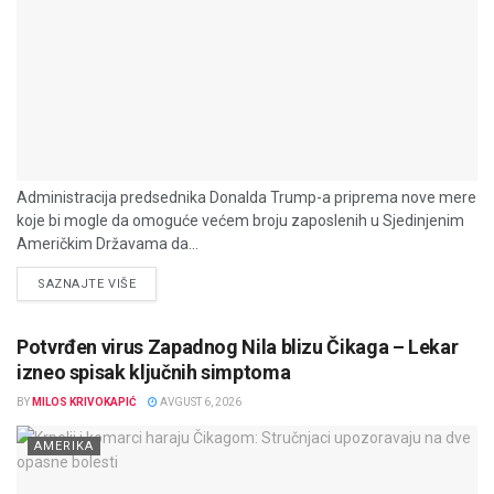
Administracija predsednika Donalda Trump-a priprema nove mere
koje bi mogle da omoguće većem broju zaposlenih u Sjedinjenim
Američkim Državama da...
DETAILS
SAZNAJTE VIŠE
Potvrđen virus Zapadnog Nila blizu Čikaga – Lekar
izneo spisak ključnih simptoma
BY
MILOS KRIVOKAPIĆ
AVGUST 6, 2026
AMERIKA