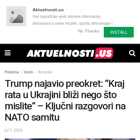
Aktuelnosti.us
Sve najvažnije vesti, korisne informacije,
dešavanja iz sveta muzike, sporta, tehnologije i
još mnogo toga zanimljivog.
No Thanks
INSTALL
Početna
Vesti
Amerika
Trump najavio preokret: “Kraj
rata u Ukrajini bliži nego što
mislite” – Ključni razgovori na
NATO samitu
jul 7, 2026