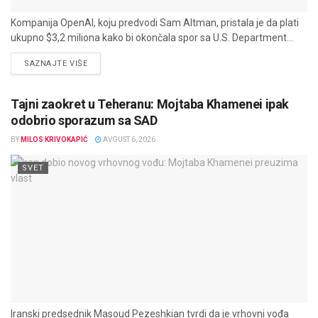
Kompanija OpenAI, koju predvodi Sam Altman, pristala je da plati
ukupno $3,2 miliona kako bi okončala spor sa U.S. Department...
DETAILS
SAZNAJTE VIŠE
Tajni zaokret u Teheranu: Mojtaba Khamenei ipak
odobrio sporazum sa SAD
BY
MILOS KRIVOKAPIĆ
AVGUST 6, 2026
SVET
Iranski predsednik Masoud Pezeshkian tvrdi da je vrhovni vođa