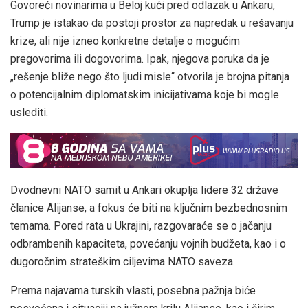
Govoreći novinarima u Beloj kući pred odlazak u Ankaru,
Trump je istakao da postoji prostor za napredak u rešavanju
krize, ali nije izneo konkretne detalje o mogućim
pregovorima ili dogovorima. Ipak, njegova poruka da je
„rešenje bliže nego što ljudi misle“ otvorila je brojna pitanja
o potencijalnim diplomatskim inicijativama koje bi mogle
uslediti.
Dvodnevni NATO samit u Ankari okuplja lidere 32 države
članice Alijanse, a fokus će biti na ključnim bezbednosnim
temama. Pored rata u Ukrajini, razgovaraće se o jačanju
odbrambenih kapaciteta, povećanju vojnih budžeta, kao i o
dugoročnim strateškim ciljevima NATO saveza.
Prema najavama turskih vlasti, posebna pažnja biće