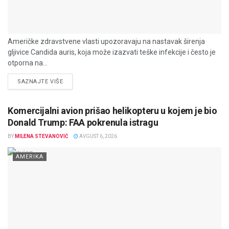
Američke zdravstvene vlasti upozoravaju na nastavak širenja
gljivice Candida auris, koja može izazvati teške infekcije i često je
otporna na...
DETAILS
SAZNAJTE VIŠE
Komercijalni avion prišao helikopteru u kojem je bio
Donald Trump: FAA pokrenula istragu
BY
MILENA STEVANOVIĆ
AVGUST 6, 2026
AMERIKA