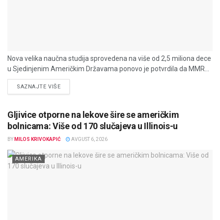
Nova velika naučna studija sprovedena na više od 2,5 miliona dece
u Sjedinjenim Američkim Državama ponovo je potvrdila da MMR...
DETAILS
SAZNAJTE VIŠE
Gljivice otporne na lekove šire se američkim
bolnicama: Više od 170 slučajeva u Illinois-u
BY
MILOS KRIVOKAPIĆ
AVGUST 6, 2026
AMERIKA