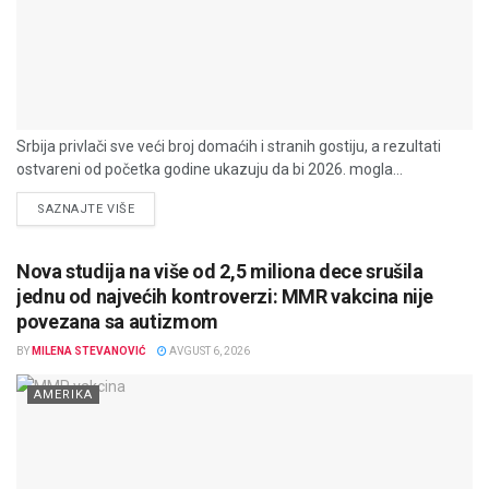
Srbija privlači sve veći broj domaćih i stranih gostiju, a rezultati
ostvareni od početka godine ukazuju da bi 2026. mogla...
DETAILS
SAZNAJTE VIŠE
Nova studija na više od 2,5 miliona dece srušila
jednu od najvećih kontroverzi: MMR vakcina nije
povezana sa autizmom
BY
MILENA STEVANOVIĆ
AVGUST 6, 2026
AMERIKA