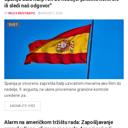
ili sledi naš odgovor“
BY
MILOS KRIVOKAPIĆ
AVGUST 7, 2026
SVET
Španija je otvoreno zapretila Italiji uzvratnim merama ako Rim do
nedelje, 9. avgusta, ne ukine privremene granične kontrole
uvedene za...
DETAILS
SAZNAJTE VIŠE
Alarm na američkom tržištu rada: Zapošljavanje