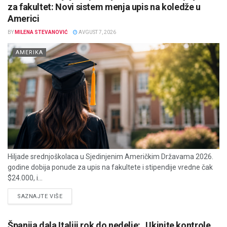
za fakultet: Novi sistem menja upis na koledže u
Americi
BY
MILENA STEVANOVIĆ
AVGUST 7, 2026
AMERIKA
Hiljade srednjoškolaca u Sjedinjenim Američkim Državama 2026.
godine dobija ponude za upis na fakultete i stipendije vredne čak
$24.000, i...
DETAILS
SAZNAJTE VIŠE
Španija dala Italiji rok do nedelje: „Ukinite kontrole