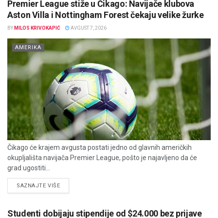
Premier League stiže u Čikago: Navijače klubova
Aston Villa i Nottingham Forest čekaju velike žurke
BY
MILOS KRIVOKAPIĆ
AVGUST 7, 2026
AMERIKA
Čikago će krajem avgusta postati jedno od glavnih američkih
okupljališta navijača Premier League, pošto je najavljeno da će
grad ugostiti...
DETAILS
SAZNAJTE VIŠE
Studenti dobijaju stipendije od $24.000 bez prijave