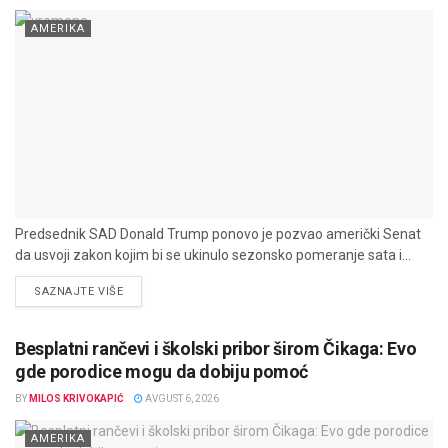
AMERIKA
Predsednik SAD Donald Trump ponovo je pozvao američki Senat
da usvoji zakon kojim bi se ukinulo sezonsko pomeranje sata i...
DETAILS
SAZNAJTE VIŠE
Besplatni rančevi i školski pribor širom Čikaga: Evo
gde porodice mogu da dobiju pomoć
BY
MILOS KRIVOKAPIĆ
AVGUST 6, 2026
AMERIKA