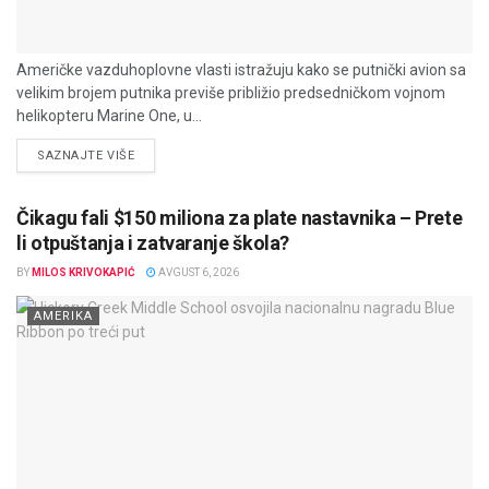
Američke vazduhoplovne vlasti istražuju kako se putnički avion sa
velikim brojem putnika previše približio predsedničkom vojnom
helikopteru Marine One, u...
DETAILS
SAZNAJTE VIŠE
Čikagu fali $150 miliona za plate nastavnika – Prete
li otpuštanja i zatvaranje škola?
BY
MILOS KRIVOKAPIĆ
AVGUST 6, 2026
AMERIKA