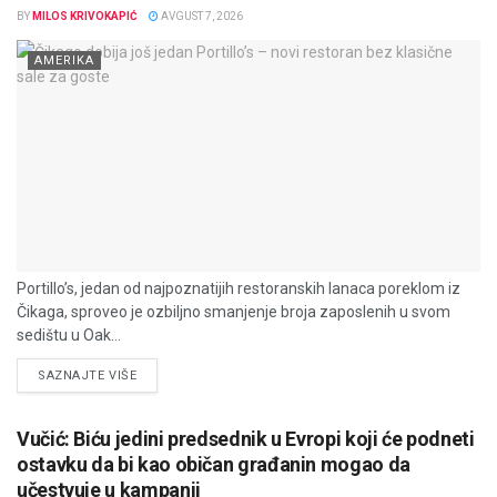
BY
MILOS KRIVOKAPIĆ
AVGUST 7, 2026
AMERIKA
Portillo’s, jedan od najpoznatijih restoranskih lanaca poreklom iz
Čikaga, sproveo je ozbiljno smanjenje broja zaposlenih u svom
sedištu u Oak...
DETAILS
SAZNAJTE VIŠE
Vučić: Biću jedini predsednik u Evropi koji će podneti
ostavku da bi kao običan građanin mogao da
učestvuje u kampanji