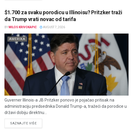
$1.700 za svaku porodicu u Illinoisu? Pritzker traži
da Trump vrati novac od tarifa
BY
MILOS KRIVOKAPIĆ
AVGUST 7, 2026
AMERIKA
Guverner Illinois-a JB Pritzker ponovo je pojačao pritisak na
administraciju predsednika Donald Trump-a, tražeći da porodice u
državi dobiju direktnu...
DETAILS
SAZNAJTE VIŠE