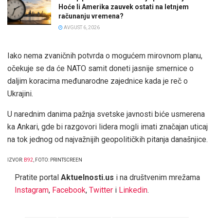
Hoće li Amerika zauvek ostati na letnjem
računanju vremena?
AVGUST 6, 2026
Iako nema zvaničnih potvrda o mogućem mirovnom planu,
očekuje se da će NATO samit doneti jasnije smernice o
daljim koracima međunarodne zajednice kada je reč o
Ukrajini.
U narednim danima pažnja svetske javnosti biće usmerena
ka Ankari, gde bi razgovori lidera mogli imati značajan uticaj
na tok jednog od najvažnijih geopolitičkih pitanja današnjice.
IZVOR:
B92
, FOTO: PRINTSCREEN
Pratite portal
Aktuelnosti.us
i na društvenim mrežama
Instagram
,
Facebook
,
Twitter
i
Linkedin
.