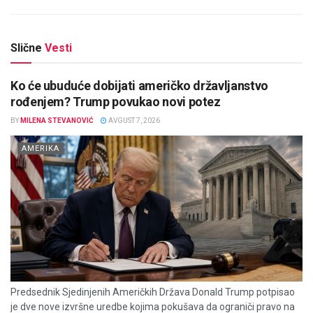
Slične
Vesti
Ko će ubuduće dobijati američko državljanstvo
rođenjem? Trump povukao novi potez
BY
MILENA STEVANOVIĆ
AVGUST 7, 2026
AMERIKA
Predsednik Sjedinjenih Američkih Država Donald Trump potpisao
je dve nove izvršne uredbe kojima pokušava da ograniči pravo na