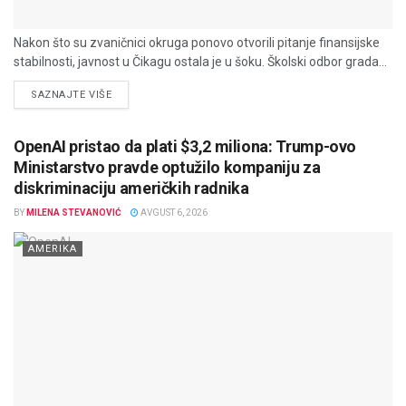
Nakon što su zvaničnici okruga ponovo otvorili pitanje finansijske
stabilnosti, javnost u Čikagu ostala je u šoku. Školski odbor grada...
DETAILS
SAZNAJTE VIŠE
OpenAI pristao da plati $3,2 miliona: Trump-ovo
Ministarstvo pravde optužilo kompaniju za
diskriminaciju američkih radnika
BY
MILENA STEVANOVIĆ
AVGUST 6, 2026
AMERIKA