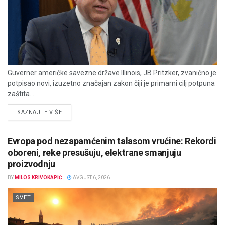
Guverner američke savezne države Illinois, JB Pritzker, zvanično je
potpisao novi, izuzetno značajan zakon čiji je primarni cilj potpuna
zaštita...
DETAILS
SAZNAJTE VIŠE
Evropa pod nezapamćenim talasom vrućine: Rekordi
oboreni, reke presušuju, elektrane smanjuju
proizvodnju
BY
MILOS KRIVOKAPIĆ
AVGUST 6, 2026
SVET