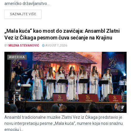
američko državljanstvo...
DETAILS
SAZNAJTE VIŠE
„Mala kuća“ kao most do zavičaja: Ansambl Zlatni
Vez iz Čikaga pesmom čuva sećanje na Krajinu
BY
MILENA STEVANOVIĆ
AVGUST 7, 2026
AMERIKA
Ansambl tradicionalne muzike Zlatni Vez iz Čikaga predstavio je
novu interpretaciju pesme „Mala kuća“, numere koja nosi snažnu
emociju i...