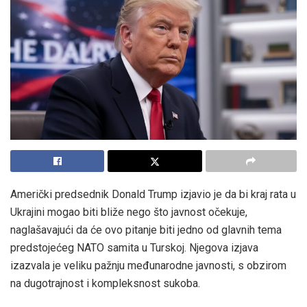
Američki predsednik Donald Trump izjavio je da bi kraj rata u
Ukrajini mogao biti bliže nego što javnost očekuje,
naglašavajući da će ovo pitanje biti jedno od glavnih tema
predstojećeg NATO samita u Turskoj. Njegova izjava
izazvala je veliku pažnju međunarodne javnosti, s obzirom
na dugotrajnost i kompleksnost sukoba.