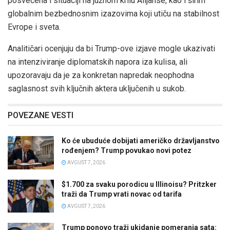
posvećena i situaciji na južnom krilu Alijanse, kao i širim
globalnim bezbednosnim izazovima koji utiču na stabilnost
Evrope i sveta.
Analitičari ocenjuju da bi Trump-ove izjave mogle ukazivati
na intenziviranje diplomatskih napora iza kulisa, ali
upozoravaju da je za konkretan napredak neophodna
saglasnost svih ključnih aktera uključenih u sukob.
POVEZANE VESTI
Ko će ubuduće dobijati američko državljanstvo
rođenjem? Trump povukao novi potez
AVGUST 7, 2026
$1.700 za svaku porodicu u Illinoisu? Pritzker
traži da Trump vrati novac od tarifa
AVGUST 7, 2026
Trump ponovo traži ukidanje pomeranja sata: