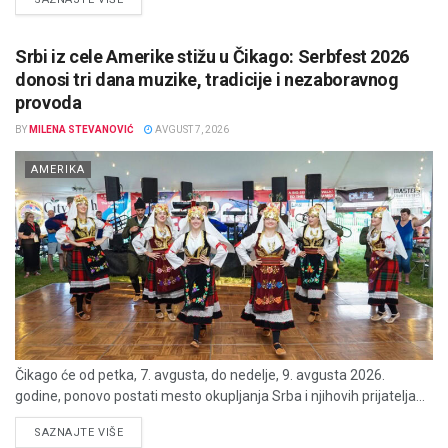
Srbi iz cele Amerike stižu u Čikago: Serbfest 2026
donosi tri dana muzike, tradicije i nezaboravnog
provoda
BY
MILENA STEVANOVIĆ
AVGUST 7, 2026
AMERIKA
Čikago će od petka, 7. avgusta, do nedelje, 9. avgusta 2026.
godine, ponovo postati mesto okupljanja Srba i njihovih prijatelja...
DETAILS
SAZNAJTE VIŠE