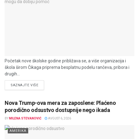
Početak nove školske godine približava se, a više organizacija i
škola širom Čikaga priprema besplatnu podelu rančeva, pribora i
drugih...
DETAILS
SAZNAJTE VIŠE
Nova Trump-ova mera za zaposlene: Plaćeno
porodično odsustvo dostupnije nego ikada
BY
MILENA STEVANOVIĆ
AVGUST 6, 2026
AMERIKA