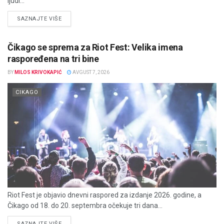
ljudi...
DETAILS
SAZNAJTE VIŠE
Čikago se sprema za Riot Fest: Velika imena
raspoređena na tri bine
BY
MILOS KRIVOKAPIĆ
AVGUST 7, 2026
CIKAGO
Riot Fest je objavio dnevni raspored za izdanje 2026. godine, a
Čikago od 18. do 20. septembra očekuje tri dana...
DETAILS
SAZNAJTE VIŠE