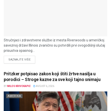
Stručnjaci i zdravstvene službe iz mesta Riverwoods u američkoj
saveznoj državi Illinois zvanično su potvrdili prvi ovogodišnji slučaj
prisustva opasnog...
DETAILS
SAZNAJTE VIŠE
Pritzker potpisao zakon koji štiti žrtve nasilja u
porodici – Stroge kazne za sve koji tajno snimaju
BY
MILOS KRIVOKAPIĆ
AVGUST 6, 2026
AMERIKA