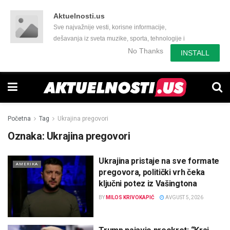
Aktuelnosti.us
Sve najvažnije vesti, korisne informacije,
dešavanja iz sveta muzike, sporta, tehnologije i
još mnogo toga zanimljivog.
No Thanks
INSTALL
Početna
Tag
Ukrajina pregovori
Oznaka:
Ukrajina pregovori
Ukrajina pristaje na sve formate
AMERIKA
pregovora, politički vrh čeka
ključni potez iz Vašingtona
BY
MILOS KRIVOKAPIĆ
AVGUST 5, 2026