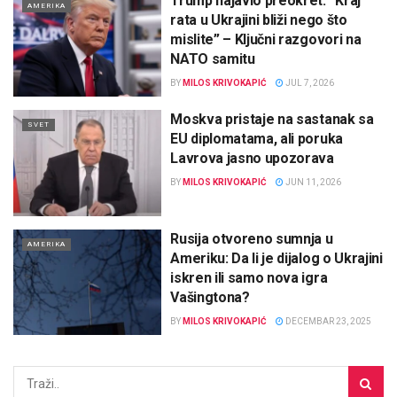
Trump najavio preokret: “Kraj
AMERIKA
rata u Ukrajini bliži nego što
mislite” – Ključni razgovori na
NATO samitu
BY
MILOS KRIVOKAPIĆ
JUL 7, 2026
Moskva pristaje na sastanak sa
SVET
EU diplomatama, ali poruka
Lavrova jasno upozorava
BY
MILOS KRIVOKAPIĆ
JUN 11, 2026
Rusija otvoreno sumnja u
AMERIKA
Ameriku: Da li je dijalog o Ukrajini
iskren ili samo nova igra
Vašingtona?
BY
MILOS KRIVOKAPIĆ
DECEMBAR 23, 2025