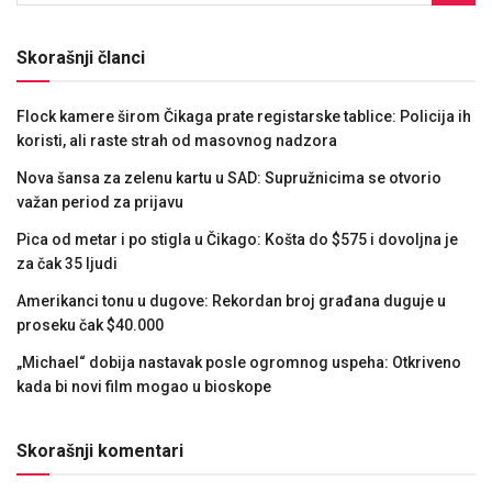
Skorašnji članci
Flock kamere širom Čikaga prate registarske tablice: Policija ih
koristi, ali raste strah od masovnog nadzora
Nova šansa za zelenu kartu u SAD: Supružnicima se otvorio
važan period za prijavu
Pica od metar i po stigla u Čikago: Košta do $575 i dovoljna je
za čak 35 ljudi
Amerikanci tonu u dugove: Rekordan broj građana duguje u
proseku čak $40.000
„Michael“ dobija nastavak posle ogromnog uspeha: Otkriveno
kada bi novi film mogao u bioskope
Skorašnji komentari