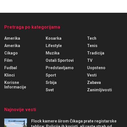
Pretraga po kategorijama
Amerika
Kosarka
Tech
Amerika
Lifestyle
Tenis
Cikago
Muzika
Tradicija
Film
Ostali Sportovi
TV
Fudbal
Predstavljamo
Uopsteno
Klinci
Sport
Vesti
Korisne
Srbija
Zabava
Informacije
Svet
Zanimljivosti
Najnovije vesti
Flock kamere širom Čikaga prate registarske
tablice: Policija ih koristi, ali raste strah od