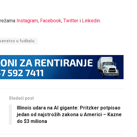
mrežama
Instagram
,
Facebook
,
Twitter
i
Linkedin
.
venstvo u fudbalu
Sledeći post
Illinois udara na AI gigante: Pritzker potpisao
jedan od najstrožih zakona u Americi – Kazne
do $3 miliona