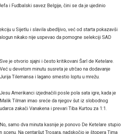
Uefa i Fudbalski savez Belgije, čini se da je ujedinio
ciju u Sijetlu i slavila ubedljivo, već od starta pokazavši
 Balogun nikako nije uspevao da pomogne selekciji SAD
Sve je otvorio sjajni i često kritikovani Šarl de Ketelare.
Već u devetom minutu susreta je utrčao na dodavanje
Jurija Tilemansa i lagano smestio loptu u mrežu.
Jesu Amerikanci izjednačili posle pola sata igre, kada je
Malik Tilman imao sreće da njegov šut iz slobodnog
udarca zakači Vanakena i prevari Tiba Kurtou za 1:1.
No, samo dva minuta kasnije je ponovo De Ketelare stupio
n scenu. Na centaršut Trosara, nadskočio je štopera Tima