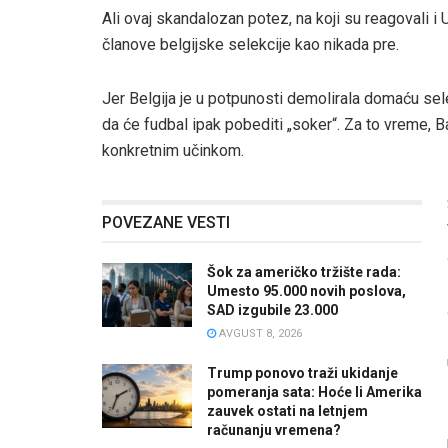
Ali ovaj skandalozan potez, na koji su reagovali i 
članove belgijske selekcije kao nikada pre.
Jer Belgija je u potpunosti demolirala domaću selek
da će fudbal ipak pobediti „soker“. Za to vreme,
konkretnim učinkom.
POVEZANE VESTI
Šok za američko tržište rada:
Umesto 95.000 novih poslova,
SAD izgubile 23.000
AVGUST 8, 2026
Trump ponovo traži ukidanje
pomeranja sata: Hoće li Amerika
zauvek ostati na letnjem
računanju vremena?