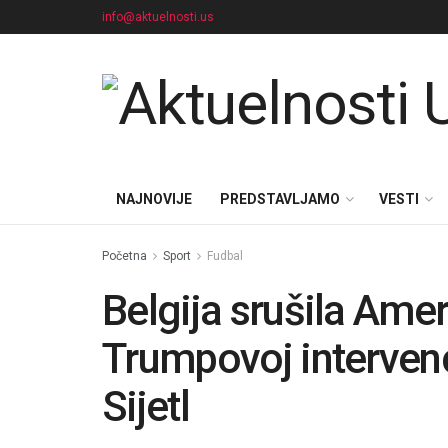
info@aktuelnosti.us
NAJNOVIJE
PREDSTAVLJAMO
VESTI
Početna
Sport
Fudbal
Belgija srušila Ame
Trumpovoj intervenci
Sijetl