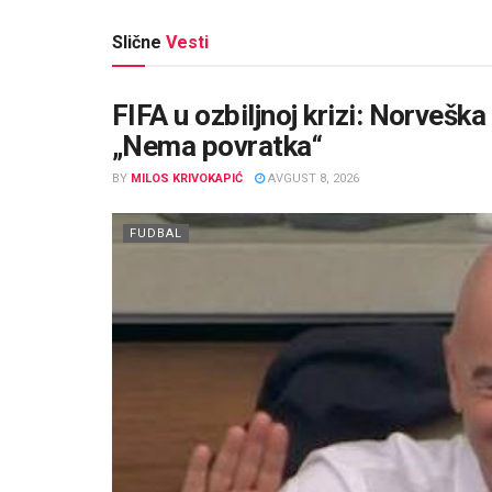
Slične
Vesti
FIFA u ozbiljnoj krizi: Norveška
„Nema povratka“
BY
MILOS KRIVOKAPIĆ
AVGUST 8, 2026
FUDBAL