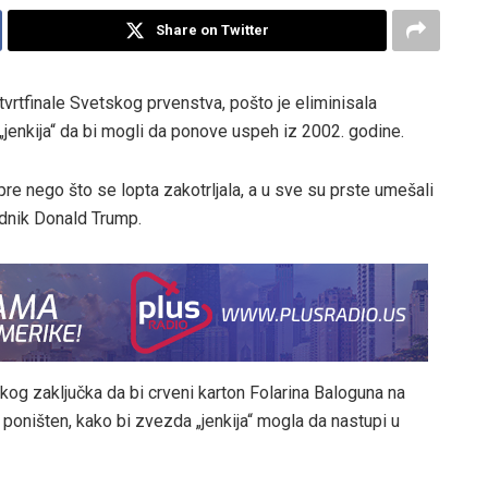
Share on Twitter
tvrtfinale Svetskog prvenstva, pošto je eliminisala
„jenkija“ da bi mogli da ponove uspeh iz 2002. godine.
pre nego što se lopta zakotrljala, a u sve su prste umešali
ednik Donald Trump.
ičkog zaključka da bi crveni karton Folarina Baloguna na
oništen, kako bi zvezda „jenkija“ mogla da nastupi u