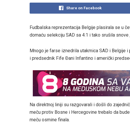
Share on Facebook
Fudbalska reprezentacija Belgije plasirala se u če
domaću selekciju SAD sa 4:1 i tako srušila snove 
Mnogo je farse iznedrila utakmica SAD i Belgije i 
i predsednik Fife Đani Infantino i američki preds
Na direktnoj liniji su razgovarali i došli do zajedn
meču protiv Bosne i Hercegovine trebalo da bude p
meču osmine finala.