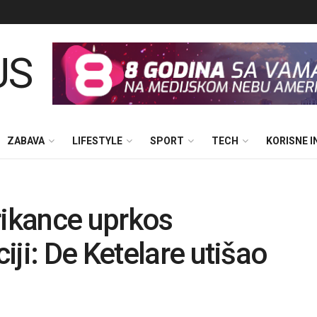
ZABAVA
LIFESTYLE
SPORT
TECH
KORISNE 
rikance uprkos
ji: De Ketelare utišao