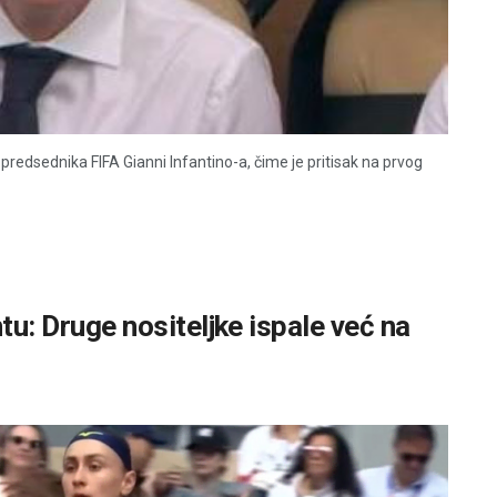
redsednika FIFA Gianni Infantino-a, čime je pritisak na prvog
ntu: Druge nositeljke ispale već na