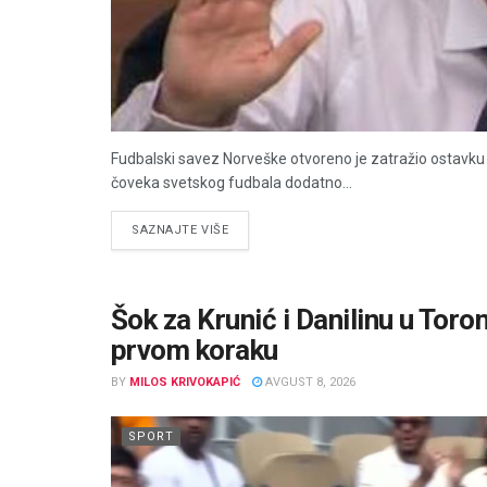
Fudbalski savez Norveške otvoreno je zatražio ostavku p
čoveka svetskog fudbala dodatno...
DETAILS
SAZNAJTE VIŠE
Šok za Krunić i Danilinu u Toro
prvom koraku
BY
MILOS KRIVOKAPIĆ
AVGUST 8, 2026
SPORT