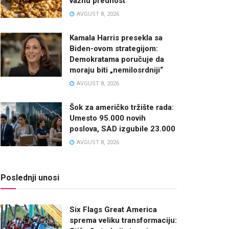
važnu prednost
AVGUST 8, 2026
Kamala Harris presekla sa
Biden-ovom strategijom:
Demokratama poručuje da
moraju biti „nemilosrdniji“
AVGUST 8, 2026
Šok za američko tržište rada:
Umesto 95.000 novih
poslova, SAD izgubile 23.000
AVGUST 8, 2026
Poslednji unosi
Six Flags Great America
sprema veliku transformaciju: