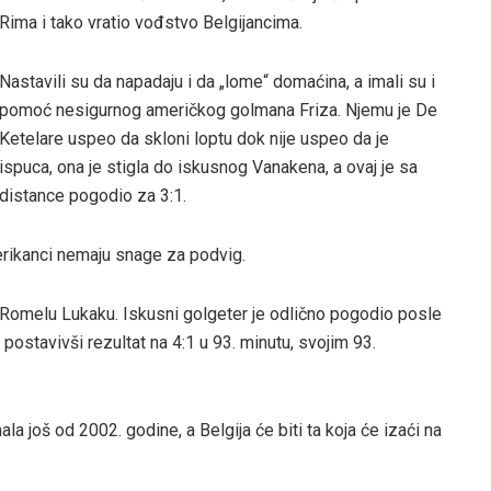
Rima i tako vratio vođstvo Belgijancima.
Nastavili su da napadaju i da „lome“ domaćina, a imali su i
pomoć nesigurnog američkog golmana Friza. Njemu je De
Ketelare uspeo da skloni loptu dok nije uspeo da je
ispuca, ona je stigla do iskusnog Vanakena, a ovaj je sa
distance pogodio za 3:1.
merikanci nemaju snage za podvig.
Romelu Lukaku. Iskusni golgeter je odlično pogodio posle
postavivši rezultat na 4:1 u 93. minutu, svojim 93.
a još od 2002. godine, a Belgija će biti ta koja će izaći na