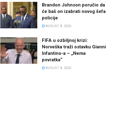
Brandon Johnson poručio da
će baš on izabrati novog šefa
policije
AVGUST 8, 2026
FIFA u ozbiljnoj krizi:
Norveška traži ostavku Gianni
Infantino-a – „Nema
povratka“
AVGUST 8, 2026