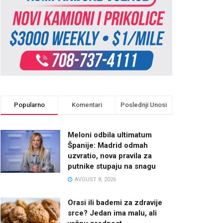
Popularno
Komentari
Poslednji Unosi
Meloni odbila ultimatum
Španije: Madrid odmah
uzvratio, nova pravila za
putnike stupaju na snagu
AVGUST 8, 2026
Orasi ili bademi za zdravije
srce? Jedan ima malu, ali