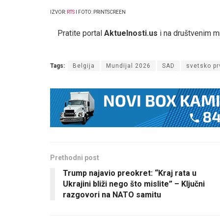
IZVOR:
RTS
I FOTO: PRINTSCREEN
Pratite portal
Aktuelnosti.us
i na društvenim 
Tags:
Belgija
Mundijal 2026
SAD
svetsko pr
Prethodni post
Trump najavio preokret: “Kraj rata u
Ukrajini bliži nego što mislite” – Ključni
razgovori na NATO samitu