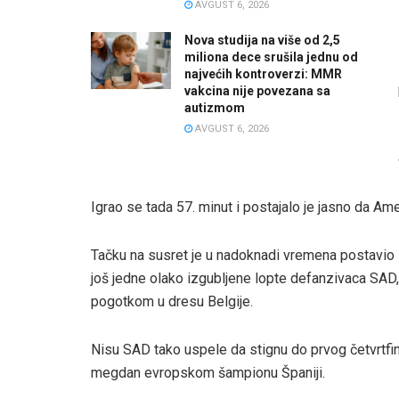
AVGUST 6, 2026
Nova studija na više od 2,5
miliona dece srušila jednu od
najvećih kontroverzi: MMR
vakcina nije povezana sa
autizmom
AVGUST 6, 2026
Igrao se tada 57. minut i postajalo je jasno da A
Tačku na susret je u nadoknadi vremena postavio 
još jedne olako izgubljene lopte defanzivaca SAD, 
pogotkom u dresu Belgije.
Nisu SAD tako uspele da stignu do prvog četvrtfinal
megdan evropskom šampionu Španiji.