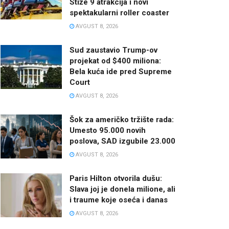
Stiže 9 atrakcija i novi
spektakularni roller coaster
AVGUST 8, 2026
Sud zaustavio Trump-ov
projekat od $400 miliona:
Bela kuća ide pred Supreme
Court
AVGUST 8, 2026
Šok za američko tržište rada:
Umesto 95.000 novih
poslova, SAD izgubile 23.000
AVGUST 8, 2026
Paris Hilton otvorila dušu:
Slava joj je donela milione, ali
i traume koje oseća i danas
AVGUST 8, 2026