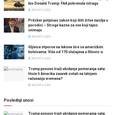
bio Donald Trump: FAA pokrenula istragu
AVGUST 6, 2026
Pritzker potpisao zakon koji štiti žrtve nasilja u
porodici – Stroge kazne za sve koji tajno
snimaju
AVGUST 6, 2026
Gljivice otporne na lekove šire se američkim
bolnicama: Više od 170 slučajeva u Illinois-u
AVGUST 6, 2026
Trump ponovo traži ukidanje pomeranja sata:
Hoće li Amerika zauvek ostati na letnjem
računanju vremena?
AVGUST 6, 2026
Poslednji unosi
Trump ponovo traži ukidanje pomeranja sata: