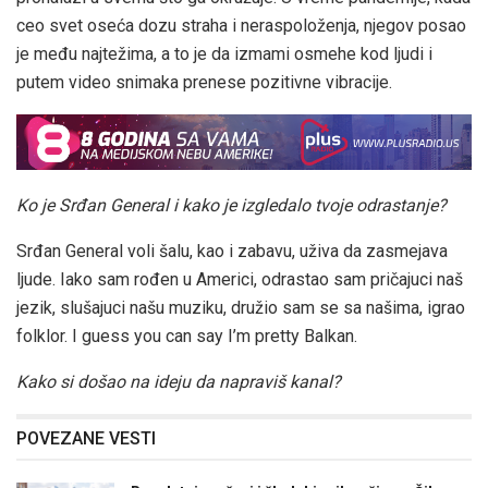
ceo svet oseća dozu straha i neraspoloženja, njegov posao
je među najtežima, a to je da izmami osmehe kod ljudi i
putem video snimaka prenese pozitivne vibracije.
Ko je Srđan General i kako je izgledalo tvoje odrastanje?
Srđan General voli šalu, kao i zabavu, uživa da zasmejava
ljude. Iako sam rođen u Americi, odrastao sam pričajuci naš
jezik, slušajuci našu muziku, družio sam se sa našima, igrao
folklor. I guess you can say I’m pretty Balkan.
Kako si došao na ideju da napraviš kanal?
POVEZANE VESTI