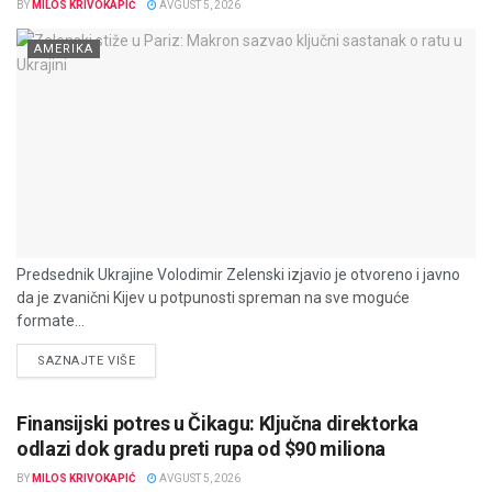
BY
MILOS KRIVOKAPIĆ
AVGUST 5, 2026
AMERIKA
Predsednik Ukrajine Volodimir Zelenski izjavio je otvoreno i javno
da je zvanični Kijev u potpunosti spreman na sve moguće
formate...
DETAILS
SAZNAJTE VIŠE
Finansijski potres u Čikagu: Ključna direktorka
odlazi dok gradu preti rupa od $90 miliona
BY
MILOS KRIVOKAPIĆ
AVGUST 5, 2026