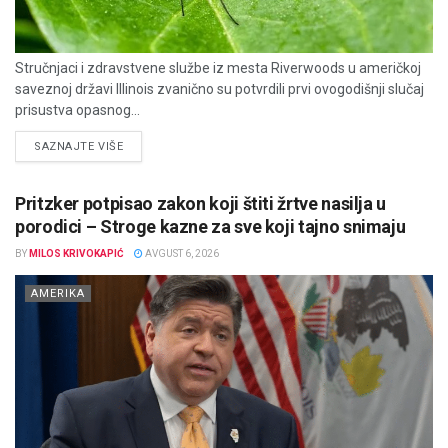
Stručnjaci i zdravstvene službe iz mesta Riverwoods u američkoj
saveznoj državi Illinois zvanično su potvrdili prvi ovogodišnji slučaj
prisustva opasnog...
DETAILS
SAZNAJTE VIŠE
Pritzker potpisao zakon koji štiti žrtve nasilja u
porodici – Stroge kazne za sve koji tajno snimaju
BY
MILOS KRIVOKAPIĆ
AVGUST 6, 2026
AMERIKA