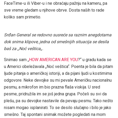
FaceTime-u ili Viber-u i ne obraćaju pažnju na kameru, pa
sve vreme gledam u njihove obrve. Dosta naših to rade
koliko sam primetio.
Srđan General se redovno susreće sa raznim anegdotama
dok snima klipove, jedna od smešnijih situacija se desila
baš za „
Noć veštica
„.
Snimao sam „
HOW AMERICAN ARE YOU
?“ u gradu kada se
u Americi obeležavala „Noć veštica“. Poenta je bila da pitam
ljude pitanja o američkoj istoriji, a da pijani ljudi u kostimima
odgovore. Neke devojke su mi pevale Američku nacionalnu
pesmu, a mikrofon im bio prazna flaša viskija. U sred
pesme, pridružila im se još jedna grupa. Počeli su svi da
plešu, pa su devojke nastavile da pevaju pesmu. Tako nešto
nisam mogao isplanirati. To se desilo slučajno i bilo je jako
smešno. Taj spontani snimak možete pogledati na mom