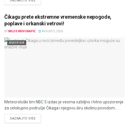
DETAILS
SAZNAJTE VIŠE
Čikagu prete ekstremne vremenske nepogode,
poplave i orkanski vetrovi!
BY
MILOS KRIVOKAPIĆ
AVGUST 5, 2026
AMERIKA
Meteorološki tim NBC 5 izdao je veoma ozbiljno i hitno upozorenje
za celokupno područje Čikaga i njegovu širu okolinu povodom...
DETAILS
SAZNAJTE VIŠE