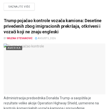
DETAILS
SAZNAJTE VIŠE
Trump pojačao kontrole vozača kamiona: Desetine
privedenih zbog imigracionih prekršaja, otkriveni i
vozači koji ne znaju engleski
BY
MILENA STEVANOVIĆ
AVGUST 5, 2026
AMERIKA
Administracija predsednika Donalda Trump-a saopštila je
rezultate velike akcije Operation Highway Shield, usmerene na
kontrolu komercijalnih vozača kamiona i sprovođenje...