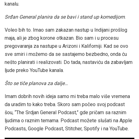
kanalu.
Srđan General planira da se bavi i stand up komedijom
.
Voleo bih to. Imao sam zakazan nastup u Indijani prošlog
maja, ali je zbog korone otkazan. Bio sam i u procesu
pregovaranja za nastupe u Arizoni i Kaliforniji. Kad se ovo
sve smiri i možemo da se sastajemo bezbedno, onda ću
nešto planirati i realizovati. Do tada, nastaviću da zabavljam
ljude preko YouTube kanala.
Što se tiče planova za dalje…
Imam dobrih novih ideja samo mi treba malo više vremena
da uradim to kako treba. Skoro sam počeo svoj podcast
šou, “The Srdjan General Podcast,” gde pričam sa raznim
ljudima o raznim temama. Podcast možete slušati na Apple
Podcasts, Google Podcast, Stitcher, Spotify i na YouTube.