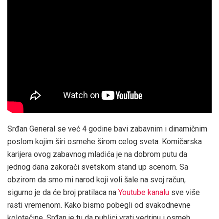
Srđan General se već 4 godine bavi zabavnim i dinamičnim
poslom kojim širi osmehe širom celog sveta. Komičarska
karijera ovog zabavnog mladića je na dobrom putu da
jednog dana zakorači svetskom stand up scenom. Sa
obzirom da smo mi narod koji voli šale na svoj račun,
sigurno je da će broj pratilaca na
Youtube kanalu
sve više
rasti vremenom. Kako bismo pobegli od svakodnevne
kolotečine, Srđan je tu da publici vrati vedrinu i osmeh.