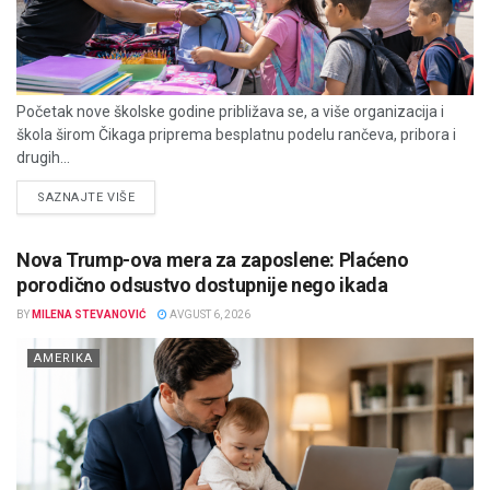
Početak nove školske godine približava se, a više organizacija i
škola širom Čikaga priprema besplatnu podelu rančeva, pribora i
drugih...
DETAILS
SAZNAJTE VIŠE
Nova Trump-ova mera za zaposlene: Plaćeno
porodično odsustvo dostupnije nego ikada
BY
MILENA STEVANOVIĆ
AVGUST 6, 2026
AMERIKA