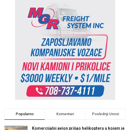
Popularno
Komentari
Poslednji Unosi
Komercijalni avion prišao helikopteru u kojem je