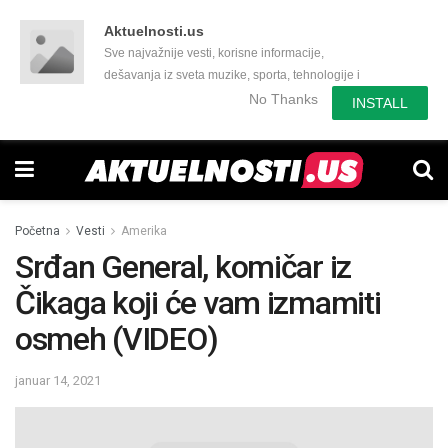
Aktuelnosti.us
Sve najvažnije vesti, korisne informacije,
dešavanja iz sveta muzike, sporta, tehnologije i
još mnogo toga zanimljivog.
No Thanks
INSTALL
Početna
Vesti
Amerika
Srđan General, komičar iz
Čikaga koji će vam izmamiti
osmeh (VIDEO)
januar 14, 2021