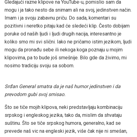
Gledajući razne klipove na YouTube-u, pomislio sam da
mogu i ja tako nesto da snimam ali na svoj, jedinstven način.
Imam i ja svoju zabavnu priču. Do sada, komentari su
pozitivni i neretko pitaju kad će sledeći klip. Često dobijam
poruke od naših ljudi i ljudi drugih nacija, interesantno je
koliko smo mi svi slični. Iako ne pričamo istim jezikom, ljudi
mogu da pronađu sebe ili nekoga koga poznaju u mojim
klipovima, pa to bude još smešnije. Bilo gde da živimo, mi
nosimo tradiciju svoju sa sobom.
Srđan General smatra da je naš humor jedinstven i da
prevodom gubi svoj smisao.
Što se tiče mojih klipova, neki predstavljaju kombinaciju
srpskog i engleskog jezika, tako da, mislim da shvataju
suštinu. Što se tiče srpskog humora, generalno, kad se
prevede naš vic na engleski jezik, više čak nije ni smešan,