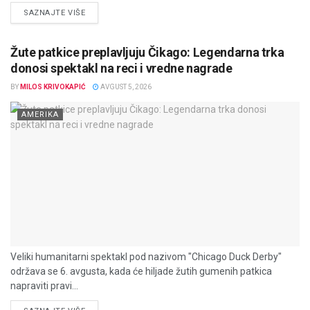
DETAILS
SAZNAJTE VIŠE
Žute patkice preplavljuju Čikago: Legendarna trka
donosi spektakl na reci i vredne nagrade
BY
MILOS KRIVOKAPIĆ
AVGUST 5, 2026
AMERIKA
Veliki humanitarni spektakl pod nazivom "Chicago Duck Derby"
održava se 6. avgusta, kada će hiljade žutih gumenih patkica
napraviti pravi...