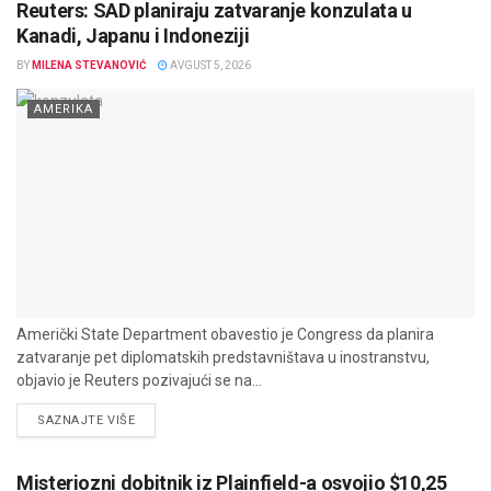
Reuters: SAD planiraju zatvaranje konzulata u
Kanadi, Japanu i Indoneziji
BY
MILENA STEVANOVIĆ
AVGUST 5, 2026
AMERIKA
Američki State Department obavestio je Congress da planira
zatvaranje pet diplomatskih predstavništava u inostranstvu,
objavio je Reuters pozivajući se na...
DETAILS
SAZNAJTE VIŠE
Misteriozni dobitnik iz Plainfield-a osvojio $10,25