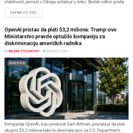
stabilnosti, javnost u Čikagu ostala je u šoku. Školski odbor grada...
DETAILS
SAZNAJTE VIŠE
OpenAI pristao da plati $3,2 miliona: Trump-ovo
Ministarstvo pravde optužilo kompaniju za
diskriminaciju američkih radnika
BY
MILENA STEVANOVIĆ
AVGUST 6, 2026
AMERIKA
Kompanija OpenAI, koju predvodi Sam Altman, pristala je da plati
ukupno $3,2 miliona kako bi okončala spor sa U.S. Department...