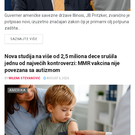
Guverner američke savezne države Illinois, JB Pritzker, zvanično je
potpisao novi, izuzetno značajan zakon čiji je primarni cilj potpuna
zaštita...
DETAILS
SAZNAJTE VIŠE
Nova studija na više od 2,5 miliona dece srušila
jednu od najvećih kontroverzi: MMR vakcina nije
povezana sa autizmom
BY
MILENA STEVANOVIĆ
AVGUST 6, 2026
AMERIKA