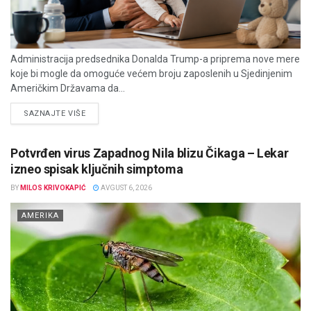
Administracija predsednika Donalda Trump-a priprema nove mere
koje bi mogle da omoguće većem broju zaposlenih u Sjedinjenim
Američkim Državama da...
DETAILS
SAZNAJTE VIŠE
Potvrđen virus Zapadnog Nila blizu Čikaga – Lekar
izneo spisak ključnih simptoma
BY
MILOS KRIVOKAPIĆ
AVGUST 6, 2026
AMERIKA