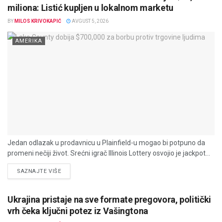
miliona: Listić kupljen u lokalnom marketu
BY
MILOS KRIVOKAPIĆ
AVGUST 5, 2026
AMERIKA
Jedan odlazak u prodavnicu u Plainfield-u mogao bi potpuno da
promeni nečiji život. Srećni igrač Illinois Lottery osvojio je jackpot...
DETAILS
SAZNAJTE VIŠE
Ukrajina pristaje na sve formate pregovora, politički
vrh čeka ključni potez iz Vašingtona