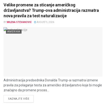
Velike promene za sticanje američkog
državljanstva? Trump-ova administracija razmatra
nova pravila za test naturalizacije
BY
MILENA STEVANOVIĆ
AVGUST 5, 2026
AMERIKA
Administracija predsednika Donalda Trump-a razmatra izmene
pravila za polaganje testa za američko državljanstvo koje bi mogle
značajno da promene proces...
DETAILS
SAZNAJTE VIŠE