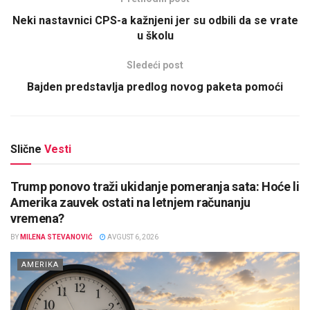
Neki nastavnici CPS-a kažnjeni jer su odbili da se vrate
u školu
Sledeći post
Bajden predstavlja predlog novog paketa pomoći
Slične
Vesti
Trump ponovo traži ukidanje pomeranja sata: Hoće li
Amerika zauvek ostati na letnjem računanju
vremena?
BY
MILENA STEVANOVIĆ
AVGUST 6, 2026
AMERIKA