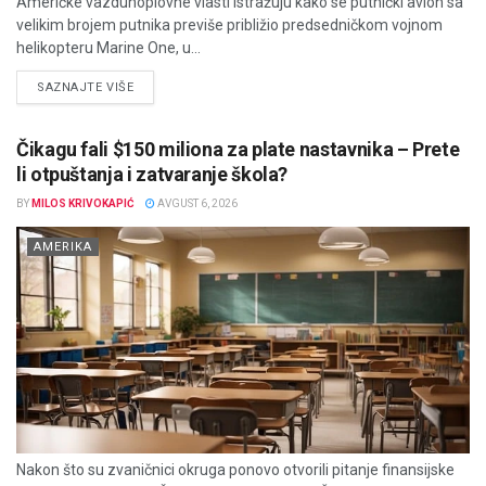
Američke vazduhoplovne vlasti istražuju kako se putnički avion sa
velikim brojem putnika previše približio predsedničkom vojnom
helikopteru Marine One, u...
DETAILS
SAZNAJTE VIŠE
Čikagu fali $150 miliona za plate nastavnika – Prete
li otpuštanja i zatvaranje škola?
BY
MILOS KRIVOKAPIĆ
AVGUST 6, 2026
AMERIKA
Nakon što su zvaničnici okruga ponovo otvorili pitanje finansijske