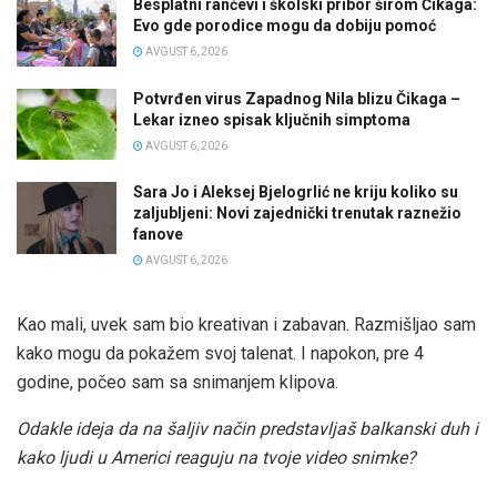
Besplatni rančevi i školski pribor širom Čikaga:
Evo gde porodice mogu da dobiju pomoć
AVGUST 6, 2026
Potvrđen virus Zapadnog Nila blizu Čikaga –
Lekar izneo spisak ključnih simptoma
AVGUST 6, 2026
Sara Jo i Aleksej Bjelogrlić ne kriju koliko su
zaljubljeni: Novi zajednički trenutak raznežio
fanove
AVGUST 6, 2026
Kao mali, uvek sam bio kreativan i zabavan. Razmišljao sam
kako mogu da pokažem svoj talenat. I napokon, pre 4
godine, počeo sam sa snimanjem klipova.
Odakle ideja da na šaljiv način predstavljaš balkanski duh i
kako ljudi u Americi reaguju na tvoje video snimke?