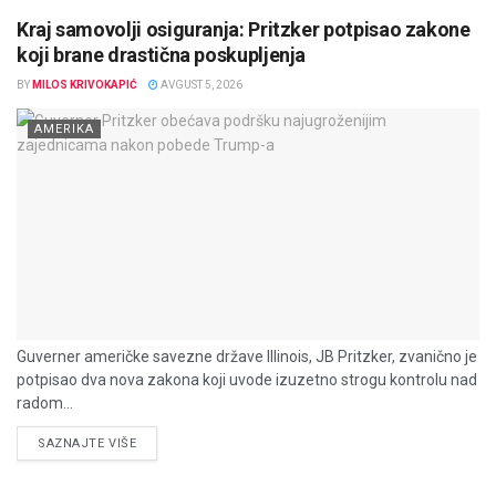
Kraj samovolji osiguranja: Pritzker potpisao zakone
koji brane drastična poskupljenja
BY
MILOS KRIVOKAPIĆ
AVGUST 5, 2026
AMERIKA
Guverner američke savezne države Illinois, JB Pritzker, zvanično je
potpisao dva nova zakona koji uvode izuzetno strogu kontrolu nad
radom...
DETAILS
SAZNAJTE VIŠE