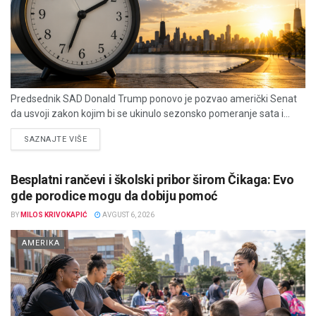
Predsednik SAD Donald Trump ponovo je pozvao američki Senat
da usvoji zakon kojim bi se ukinulo sezonsko pomeranje sata i...
DETAILS
SAZNAJTE VIŠE
Besplatni rančevi i školski pribor širom Čikaga: Evo
gde porodice mogu da dobiju pomoć
BY
MILOS KRIVOKAPIĆ
AVGUST 6, 2026
AMERIKA