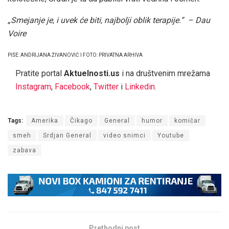
„Smejanje je, i uvek će biti, najbolji oblik terapije.“ – Dau
Voire
PIŠE: ANDRIJANA ŽIVANOVIĆ I FOTO: PRIVATNA ARHIVA
Pratite portal
Aktuelnosti.us
i na društvenim mrežama
Instagram
,
Facebook
,
Twitter
i
Linkedin
.
Tags:
Amerika
Čikago
General
humor
komičar
smeh
Srdjan General
video snimci
Youtube
zabava
Prethodni post