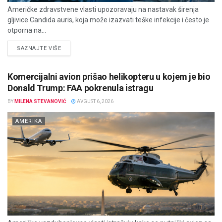
Američke zdravstvene vlasti upozoravaju na nastavak širenja
gljivice Candida auris, koja može izazvati teške infekcije i često je
otporna na...
DETAILS
SAZNAJTE VIŠE
Komercijalni avion prišao helikopteru u kojem je bio
Donald Trump: FAA pokrenula istragu
BY
MILENA STEVANOVIĆ
AVGUST 6, 2026
AMERIKA