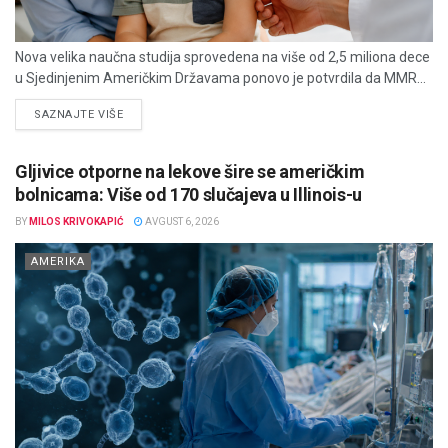
Nova velika naučna studija sprovedena na više od 2,5 miliona dece
u Sjedinjenim Američkim Državama ponovo je potvrdila da MMR...
DETAILS
SAZNAJTE VIŠE
Gljivice otporne na lekove šire se američkim
bolnicama: Više od 170 slučajeva u Illinois-u
BY
MILOS KRIVOKAPIĆ
AVGUST 6, 2026
AMERIKA