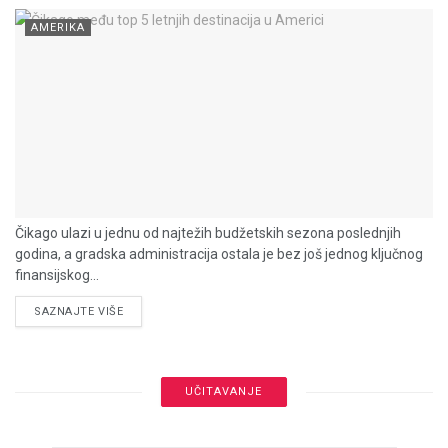
AMERIKA
Čikago ulazi u jednu od najtežih budžetskih sezona poslednjih
godina, a gradska administracija ostala je bez još jednog ključnog
finansijskog...
DETAILS
SAZNAJTE VIŠE
UČITAVANJE