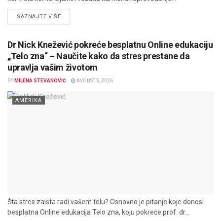
DETAILS
SAZNAJTE VIŠE
Dr Nick Knežević pokreće besplatnu Online edukaciju
„Telo zna“ – Naučite kako da stres prestane da
upravlja vašim životom
BY
MILENA STEVANOVIĆ
AVGUST 5, 2026
AMERIKA
Šta stres zaista radi vašem telu? Osnovno je pitanje koje donosi
besplatna Online edukacija Telo zna, koju pokreće prof. dr...