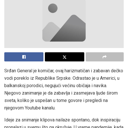
Srđan General je komičar, ovaj harizmatičan i zabavan dečko
vodi poreklo iz Republike Srpske. Odrastao je u Americi, u
balkanskoj porodici, negujući većinu običaja i navika.
Njegovo zanimanje je da zabavlja i zasmejava ljude širom
sveta, koliko je uspešan u tome govore i pregledi na
njegovom Youtube kanalu.
Ideje za snimanje klipova nailaze spontano, dok inspiraciju
pronalazi u svemu što ga okružuje. U vreme pandemije, kada