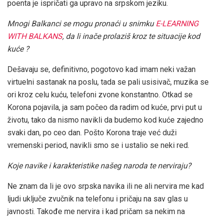
poenta je ispričati ga upravo na srpskom jeziku.
Mnogi Balkanci se mogu pronaći u snimku
E-LEARNING
WITH BALKANS
, da li inače prolaziš kroz te situacije kod
kuće ?
Dešavaju se, definitivno, pogotovo kad imam neki važan
virtuelni sastanak na poslu, tada se pali usisivač, muzika se
ori kroz celu kuću, telefoni zvone konstantno. Otkad se
Korona pojavila, ja sam počeo da radim od kuće, prvi put u
životu, tako da nismo navikli da budemo kod kuće zajedno
svaki dan, po ceo dan. Pošto Korona traje već duži
vremenski period, navikli smo se i ustalio se neki red.
Koje navike i karakteristike našeg naroda te nerviraju?
Ne znam da li je ovo srpska navika ili ne ali nervira me kad
ljudi uključe zvučnik na telefonu i pričaju na sav glas u
javnosti. Takođe me nervira i kad pričam sa nekim na