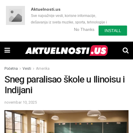
Aktuelnosti.us
Sve najvažnije vesti, korisne informacije,
dešavanja iz sveta muzike, sporta, tehnologije i
još mnogo toga zanimljivog.
No Thanks
INSTALL
Početna
Vesti
Amerika
Sneg paralisao škole u Ilinoisu i
Indijani
novembar 10, 2025