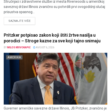
Stručnjaci i zdravstvene službe iz mesta Riverwoods u američkoj
saveznoj državi Illinois zvanično su potvrdili prvi ovogodišnji slučaj
prisustva opasnog...
DETAILS
SAZNAJTE VIŠE
Pritzker potpisao zakon koji štiti žrtve nasilja u
porodici – Stroge kazne za sve koji tajno snimaju
BY
MILOS KRIVOKAPIĆ
AVGUST 6, 2026
AMERIKA
Guverner američke savezne države Illinois, JB Pritzker, zvanično je