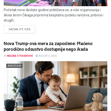
Početak nove školske godine približava se, a više organizacija i
škola širom Čikaga priprema besplatnu podelu rančeva, pribora i
drugih...
DETAILS
SAZNAJTE VIŠE
Nova Trump-ova mera za zaposlene: Plaćeno
porodično odsustvo dostupnije nego ikada
BY
MILENA STEVANOVIĆ
AVGUST 6, 2026
AMERIKA