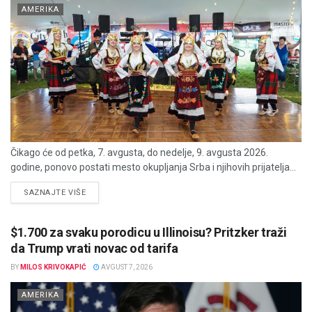
AMERIKA
Čikago će od petka, 7. avgusta, do nedelje, 9. avgusta 2026.
godine, ponovo postati mesto okupljanja Srba i njihovih prijatelja...
DETAILS
SAZNAJTE VIŠE
$1.700 za svaku porodicu u Illinoisu? Pritzker traži
da Trump vrati novac od tarifa
BY
MILOS KRIVOKAPIĆ
AVGUST 7, 2026
AMERIKA