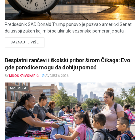
Predsednik SAD Donald Trump ponovo je pozvao američki Senat
da usvoji zakon kojim bi se ukinulo sezonsko pomeranje sata i...
DETAILS
SAZNAJTE VIŠE
Besplatni rančevi i školski pribor širom Čikaga: Evo
gde porodice mogu da dobiju pomoć
BY
MILOS KRIVOKAPIĆ
AVGUST 6, 2026
AMERIKA