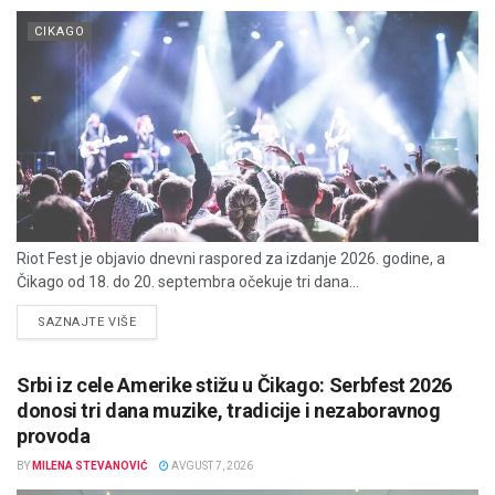
CIKAGO
Riot Fest je objavio dnevni raspored za izdanje 2026. godine, a
Čikago od 18. do 20. septembra očekuje tri dana...
DETAILS
SAZNAJTE VIŠE
Srbi iz cele Amerike stižu u Čikago: Serbfest 2026
donosi tri dana muzike, tradicije i nezaboravnog
provoda
BY
MILENA STEVANOVIĆ
AVGUST 7, 2026