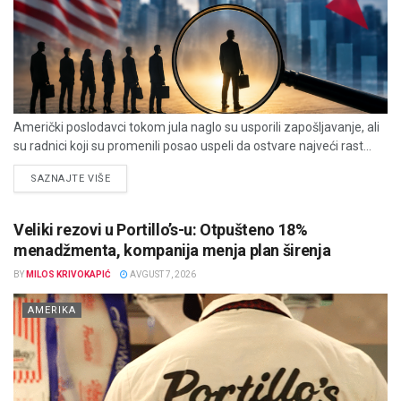
Američki poslodavci tokom jula naglo su usporili zapošljavanje, ali
su radnici koji su promenili posao uspeli da ostvare najveći rast...
DETAILS
SAZNAJTE VIŠE
Veliki rezovi u Portillo’s-u: Otpušteno 18%
menadžmenta, kompanija menja plan širenja
BY
MILOS KRIVOKAPIĆ
AVGUST 7, 2026
AMERIKA