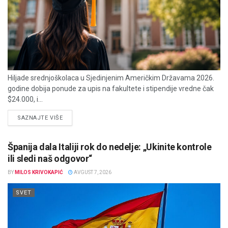
Hiljade srednjoškolaca u Sjedinjenim Američkim Državama 2026.
godine dobija ponude za upis na fakultete i stipendije vredne čak
$24.000, i...
DETAILS
SAZNAJTE VIŠE
Španija dala Italiji rok do nedelje: „Ukinite kontrole
ili sledi naš odgovor“
BY
MILOS KRIVOKAPIĆ
AVGUST 7, 2026
SVET