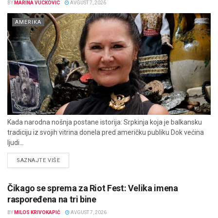
BY
MARINA VUCKOVIC
AVGUST 7, 2026
AMERIKA
Kada narodna nošnja postane istorija: Srpkinja koja je balkansku
tradiciju iz svojih vitrina donela pred američku publiku Dok većina
ljudi...
DETAILS
SAZNAJTE VIŠE
Čikago se sprema za Riot Fest: Velika imena
raspoređena na tri bine
BY
MILOS KRIVOKAPIĆ
AVGUST 7, 2026