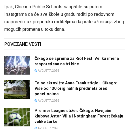
Ipak, Chicago Public Schools saopštile su putem
Instagrama da će sve škole u gradu raditi po redovnom
rasporedu, uz preporuku roditeljima da prate ažuriranja zbog
mogućih promena u toku dana.
POVEZANE VESTI
Čikago se sprema za Riot Fest: Velika imena
raspoređena na tri bine
AVGUST 7, 2026
Tajno skrovište Anne Frank stiglo u Čikago:
Više od 130 originalnih predmeta pred
posetiocima
AVGUST 7, 2026
Premier League stiže u Čikago: Navijače
klubova Aston Villa i Nottingham Forest čekaju
velike žurke
AVGUST 7, 2026