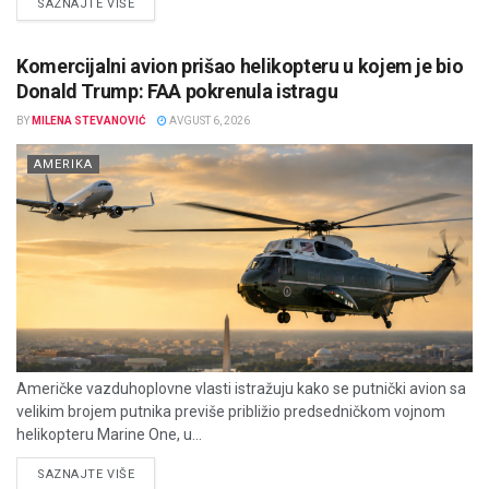
DETAILS
SAZNAJTE VIŠE
Komercijalni avion prišao helikopteru u kojem je bio
Donald Trump: FAA pokrenula istragu
BY
MILENA STEVANOVIĆ
AVGUST 6, 2026
AMERIKA
Američke vazduhoplovne vlasti istražuju kako se putnički avion sa
velikim brojem putnika previše približio predsedničkom vojnom
helikopteru Marine One, u...
DETAILS
SAZNAJTE VIŠE