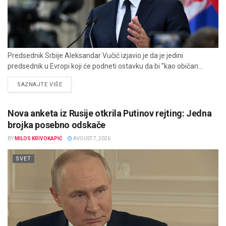
Predsednik Srbije Aleksandar Vučić izjavio je da je jedini
predsednik u Evropi koji će podneti ostavku da bi "kao običan...
DETAILS
SAZNAJTE VIŠE
Nova anketa iz Rusije otkrila Putinov rejting: Jedna
brojka posebno odskače
BY
MILOS KRIVOKAPIĆ
AVGUST 7, 2026
SVET