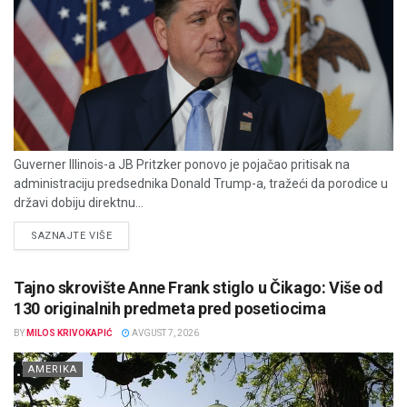
Guverner Illinois-a JB Pritzker ponovo je pojačao pritisak na
administraciju predsednika Donald Trump-a, tražeći da porodice u
državi dobiju direktnu...
DETAILS
SAZNAJTE VIŠE
Tajno skrovište Anne Frank stiglo u Čikago: Više od
130 originalnih predmeta pred posetiocima
BY
MILOS KRIVOKAPIĆ
AVGUST 7, 2026
AMERIKA