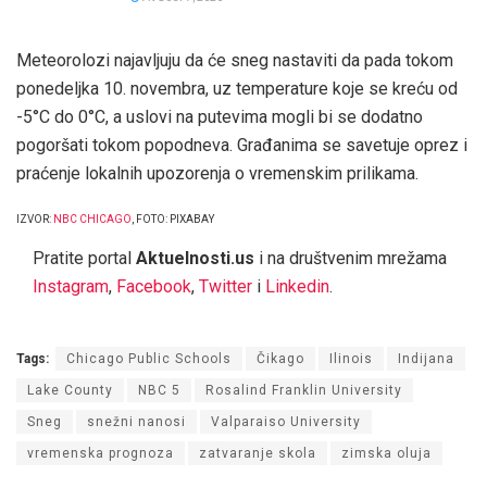
Meteorolozi najavljuju da će sneg nastaviti da pada tokom
ponedeljka 10. novembra, uz temperature koje se kreću od
-5°C do 0°C, a uslovi na putevima mogli bi se dodatno
pogoršati tokom popodneva. Građanima se savetuje oprez i
praćenje lokalnih upozorenja o vremenskim prilikama.
IZVOR:
NBC CHICAGO
, FOTO: PIXABAY
Pratite portal
Aktuelnosti.us
i na društvenim mrežama
Instagram
,
Facebook
,
Twitter
i
Linkedin
.
Tags:
Chicago Public Schools
Čikago
Ilinois
Indijana
Lake County
NBC 5
Rosalind Franklin University
Sneg
snežni nanosi
Valparaiso University
vremenska prognoza
zatvaranje skola
zimska oluja