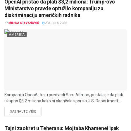
OpenAI pristao da plati $3,2 miliona: Trump-ovo
Ministarstvo pravde optužilo kompaniju za
diskriminaciju američkih radnika
BY
MILENA STEVANOVIĆ
AVGUST 6, 2026
AMERIKA
Kompanija OpenAI, koju predvodi Sam Altman, pristala je da plati
ukupno $3,2 miliona kako bi okončala spor sa U.S. Department...
DETAILS
SAZNAJTE VIŠE
Tajni zaokret u Teheranu: Mojtaba Khamenei ipak