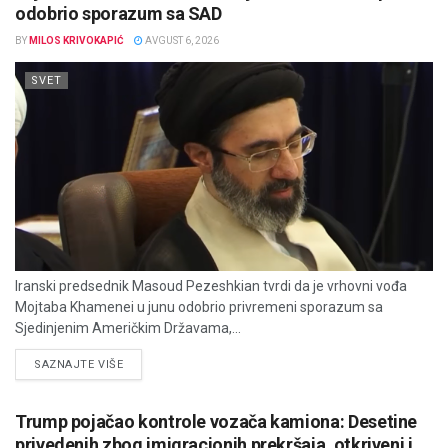
odobrio sporazum sa SAD
BY
MILOS KRIVOKAPIĆ
AVGUST 6, 2026
SVET
Iranski predsednik Masoud Pezeshkian tvrdi da je vrhovni vođa
Mojtaba Khamenei u junu odobrio privremeni sporazum sa
Sjedinjenim Američkim Državama,...
DETAILS
SAZNAJTE VIŠE
Trump pojačao kontrole vozača kamiona: Desetine
privedenih zbog imigracionih prekršaja, otkriveni i