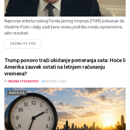
Najnovija anketa ruskog Fonda javnog mnjenja (FOM) pokazuje da
Vladimir Putin i dalje zadržava visoku podršku među ispitanicima,
iako rezultati...
DETAILS
SAZNAJTE VIŠE
Trump ponovo traži ukidanje pomeranja sata: Hoće li
Amerika zauvek ostati na letnjem računanju
vremena?
BY
MILENA STEVANOVIĆ
AVGUST 6, 2026
AMERIKA