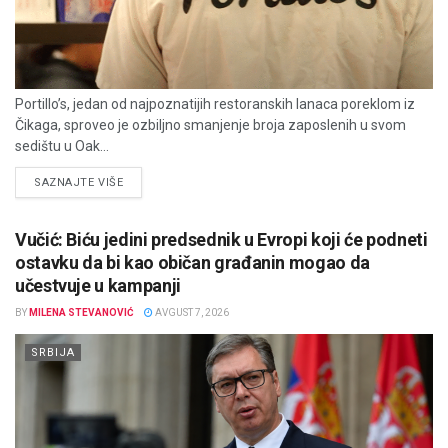
Portillo’s, jedan od najpoznatijih restoranskih lanaca poreklom iz
Čikaga, sproveo je ozbiljno smanjenje broja zaposlenih u svom
sedištu u Oak...
DETAILS
SAZNAJTE VIŠE
Vučić: Biću jedini predsednik u Evropi koji će podneti
ostavku da bi kao običan građanin mogao da
učestvuje u kampanji
BY
MILENA STEVANOVIĆ
AVGUST 7, 2026
SRBIJA