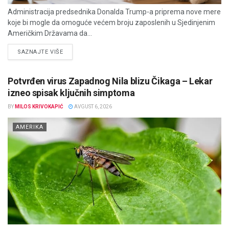
Administracija predsednika Donalda Trump-a priprema nove mere
koje bi mogle da omoguće većem broju zaposlenih u Sjedinjenim
Američkim Državama da...
DETAILS
SAZNAJTE VIŠE
Potvrđen virus Zapadnog Nila blizu Čikaga – Lekar
izneo spisak ključnih simptoma
BY
MILOS KRIVOKAPIĆ
AVGUST 6, 2026
AMERIKA