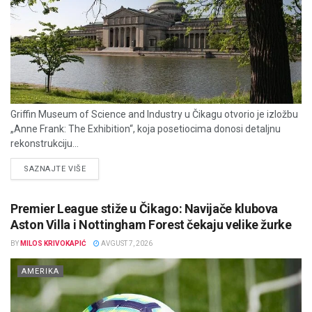
Griffin Museum of Science and Industry u Čikagu otvorio je izložbu
„Anne Frank: The Exhibition“, koja posetiocima donosi detaljnu
rekonstrukciju...
DETAILS
SAZNAJTE VIŠE
Premier League stiže u Čikago: Navijače klubova
Aston Villa i Nottingham Forest čekaju velike žurke
BY
MILOS KRIVOKAPIĆ
AVGUST 7, 2026
AMERIKA