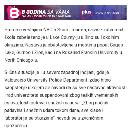
Prema izveštajima NBC 5 Storm Team-a, najviše zatvorenih
škola zabeleženo je u Lake County-ju u Ilinoisu i okolnim
okruzima. Nastava je obustavljena u mestima poput Gages
Lake, Gurnee i Zion, kao i na Rosalind Franklin University u
North Chicago-u.
Slična situacija je i u severozapadnoj Indijani, gde je
Valparaiso University Police Department izdao hitno
saopštenje u kojem se navodi da su sve nastavne aktivnosti
i rad univerziteta suspendovani zbog teških vremenskih
uslova, loših puteva i snežnih nanosa. „Zbog noćnih
padavina i snežnih udara tokom dana, sve klase i
laboratorije su otkazane“, navodi se u zvaničnom
upozorenju.