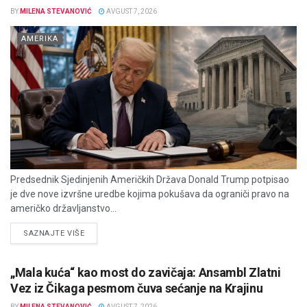
BY
MILENA STEVANOVIĆ
AVGUST 7, 2026
AMERIKA
Predsednik Sjedinjenih Američkih Država Donald Trump potpisao
je dve nove izvršne uredbe kojima pokušava da ograniči pravo na
američko državljanstvo...
DETAILS
SAZNAJTE VIŠE
„Mala kuća“ kao most do zavičaja: Ansambl Zlatni
Vez iz Čikaga pesmom čuva sećanje na Krajinu
BY
MILENA STEVANOVIĆ
AVGUST 7, 2026