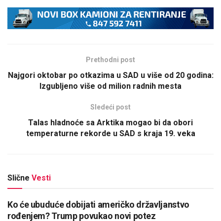
Prethodni post
Najgori oktobar po otkazima u SAD u više od 20 godina:
Izgubljeno više od milion radnih mesta
Sledeći post
Talas hladnoće sa Arktika mogao bi da obori
temperaturne rekorde u SAD s kraja 19. veka
Slične
Vesti
Ko će ubuduće dobijati američko državljanstvo
rođenjem? Trump povukao novi potez