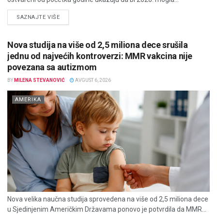
DETAILS
SAZNAJTE VIŠE
Nova studija na više od 2,5 miliona dece srušila
jednu od najvećih kontroverzi: MMR vakcina nije
povezana sa autizmom
BY
MILENA STEVANOVIĆ
AVGUST 6, 2026
AMERIKA
Nova velika naučna studija sprovedena na više od 2,5 miliona dece
u Sjedinjenim Američkim Državama ponovo je potvrdila da MMR...