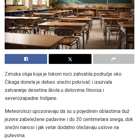
Zimska oluja koja je tokom noći zahvatila područje oko
Čikaga donela je debeo snežni pokrivač i izazvala
zatvaranje desetina škola u delovima Ilinoisa i
severozapadne Indijane.
Meteorolozi upozoravaju da su u pojedinim oblastima duž
jezera zabeležene padavine i do 30 centimetara snega, dok
snežni nanosi i jak vetar dodatno otežavaju uslove na
putevima.