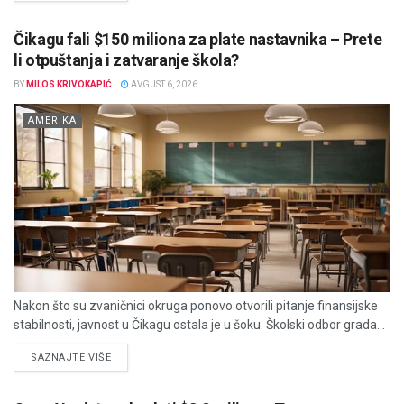
Čikagu fali $150 miliona za plate nastavnika – Prete
li otpuštanja i zatvaranje škola?
BY
MILOS KRIVOKAPIĆ
AVGUST 6, 2026
AMERIKA
Nakon što su zvaničnici okruga ponovo otvorili pitanje finansijske
stabilnosti, javnost u Čikagu ostala je u šoku. Školski odbor grada...
DETAILS
SAZNAJTE VIŠE