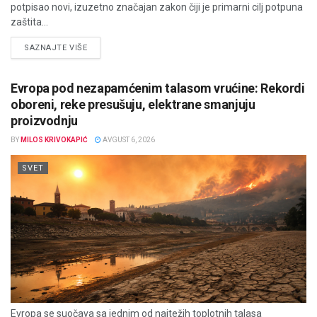
potpisao novi, izuzetno značajan zakon čiji je primarni cilj potpuna
zaštita...
DETAILS
SAZNAJTE VIŠE
Evropa pod nezapamćenim talasom vrućine: Rekordi
oboreni, reke presušuju, elektrane smanjuju
proizvodnju
BY
MILOS KRIVOKAPIĆ
AVGUST 6, 2026
SVET
Evropa se suočava sa jednim od najtežih toplotnih talasa