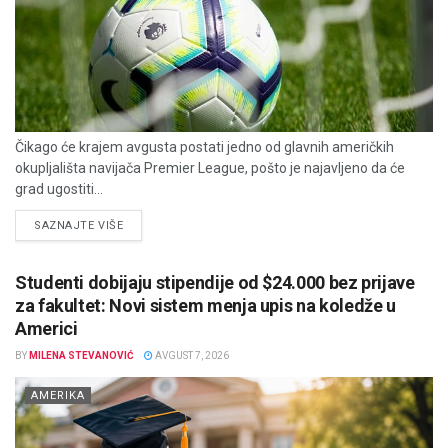
Čikago će krajem avgusta postati jedno od glavnih američkih
okupljališta navijača Premier League, pošto je najavljeno da će
grad ugostiti...
DETAILS
SAZNAJTE VIŠE
Studenti dobijaju stipendije od $24.000 bez prijave
za fakultet: Novi sistem menja upis na koledže u
Americi
BY
MILENA STEVANOVIĆ
AVGUST 7, 2026
AMERIKA