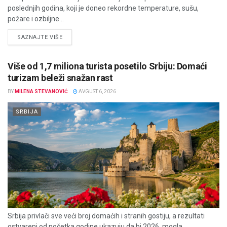
poslednjih godina, koji je doneo rekordne temperature, sušu,
požare i ozbiljne...
DETAILS
SAZNAJTE VIŠE
Više od 1,7 miliona turista posetilo Srbiju: Domaći
turizam beleži snažan rast
BY
MILENA STEVANOVIĆ
AVGUST 6, 2026
SRBIJA
Srbija privlači sve veći broj domaćih i stranih gostiju, a rezultati
ostvareni od početka godine ukazuju da bi 2026. mogla...