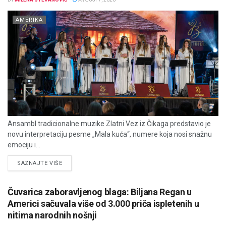
AMERIKA
Ansambl tradicionalne muzike Zlatni Vez iz Čikaga predstavio je
novu interpretaciju pesme „Mala kuća“, numere koja nosi snažnu
emociju i...
DETAILS
SAZNAJTE VIŠE
Čuvarica zaboravljenog blaga: Biljana Regan u
Americi sačuvala više od 3.000 priča ispletenih u
nitima narodnih nošnji