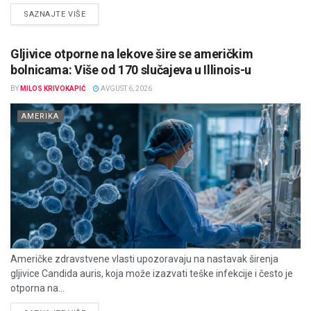
DETAILS
SAZNAJTE VIŠE
Gljivice otporne na lekove šire se američkim
bolnicama: Više od 170 slučajeva u Illinois-u
BY
MILOS KRIVOKAPIĆ
AVGUST 6, 2026
AMERIKA
Američke zdravstvene vlasti upozoravaju na nastavak širenja
gljivice Candida auris, koja može izazvati teške infekcije i često je
otporna na...