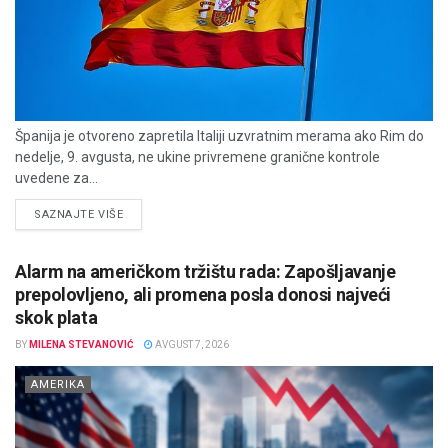
Španija je otvoreno zapretila Italiji uzvratnim merama ako Rim do
nedelje, 9. avgusta, ne ukine privremene granične kontrole
uvedene za...
DETAILS
SAZNAJTE VIŠE
Alarm na američkom tržištu rada: Zapošljavanje
prepolovljeno, ali promena posla donosi najveći
skok plata
BY
MILENA STEVANOVIĆ
AVGUST 7, 2026
AMERIKA