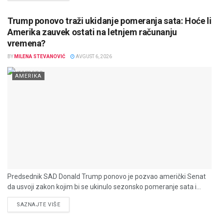
Trump ponovo traži ukidanje pomeranja sata: Hoće li
Amerika zauvek ostati na letnjem računanju
vremena?
BY
MILENA STEVANOVIĆ
AVGUST 6, 2026
AMERIKA
Predsednik SAD Donald Trump ponovo je pozvao američki Senat
da usvoji zakon kojim bi se ukinulo sezonsko pomeranje sata i...
DETAILS
SAZNAJTE VIŠE