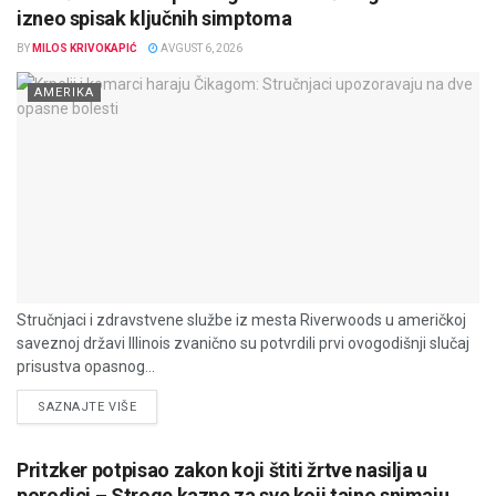
izneo spisak ključnih simptoma
BY
MILOS KRIVOKAPIĆ
AVGUST 6, 2026
AMERIKA
Stručnjaci i zdravstvene službe iz mesta Riverwoods u američkoj
saveznoj državi Illinois zvanično su potvrdili prvi ovogodišnji slučaj
prisustva opasnog...
DETAILS
SAZNAJTE VIŠE
Pritzker potpisao zakon koji štiti žrtve nasilja u
porodici – Stroge kazne za sve koji tajno snimaju