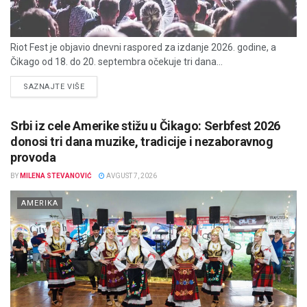
Riot Fest je objavio dnevni raspored za izdanje 2026. godine, a
Čikago od 18. do 20. septembra očekuje tri dana...
DETAILS
SAZNAJTE VIŠE
Srbi iz cele Amerike stižu u Čikago: Serbfest 2026
donosi tri dana muzike, tradicije i nezaboravnog
provoda
BY
MILENA STEVANOVIĆ
AVGUST 7, 2026
AMERIKA