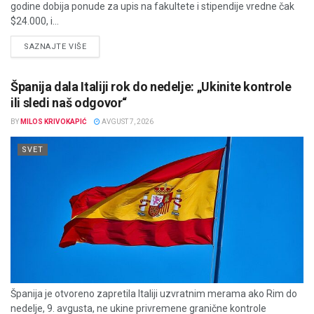
godine dobija ponude za upis na fakultete i stipendije vredne čak
$24.000, i...
DETAILS
SAZNAJTE VIŠE
Španija dala Italiji rok do nedelje: „Ukinite kontrole
ili sledi naš odgovor“
BY
MILOS KRIVOKAPIĆ
AVGUST 7, 2026
SVET
Španija je otvoreno zapretila Italiji uzvratnim merama ako Rim do
nedelje, 9. avgusta, ne ukine privremene granične kontrole