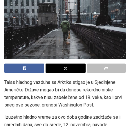
Talas hladnog vazduha sa Arktika stigao je u Sjedinjene
Američke Države mogao bi da donese rekordno niske
temperature, kakve nisu zabeležene od 19. veka, kao i prvi
sneg ove sezone, prenosi Washington Post.
Izuzetno hladno vreme za ovo doba godine zadržaće se i
narednih dana, sve do srede, 12. novembra, navode