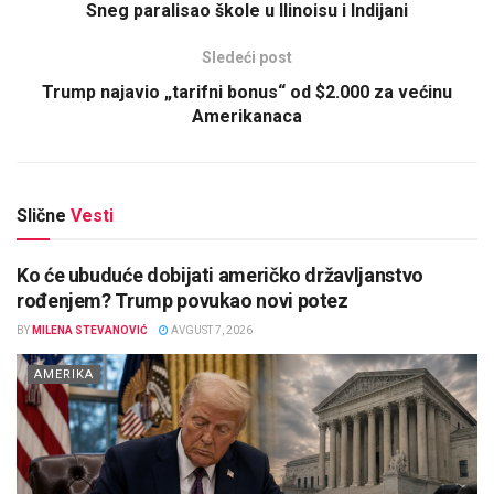
Sneg paralisao škole u Ilinoisu i Indijani
Sledeći post
Trump najavio „tarifni bonus“ od $2.000 za većinu
Amerikanaca
Slične
Vesti
Ko će ubuduće dobijati američko državljanstvo
rođenjem? Trump povukao novi potez
BY
MILENA STEVANOVIĆ
AVGUST 7, 2026
AMERIKA