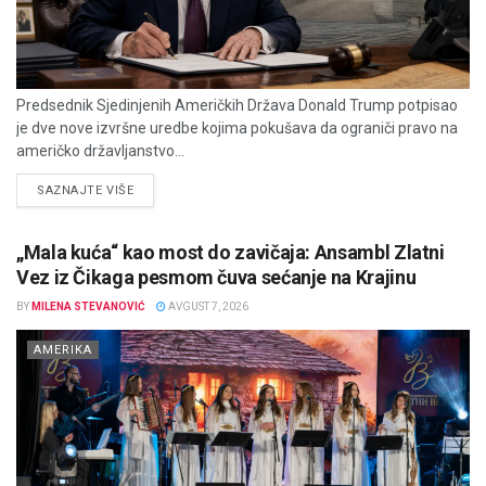
Predsednik Sjedinjenih Američkih Država Donald Trump potpisao
je dve nove izvršne uredbe kojima pokušava da ograniči pravo na
američko državljanstvo...
DETAILS
SAZNAJTE VIŠE
„Mala kuća“ kao most do zavičaja: Ansambl Zlatni
Vez iz Čikaga pesmom čuva sećanje na Krajinu
BY
MILENA STEVANOVIĆ
AVGUST 7, 2026
AMERIKA