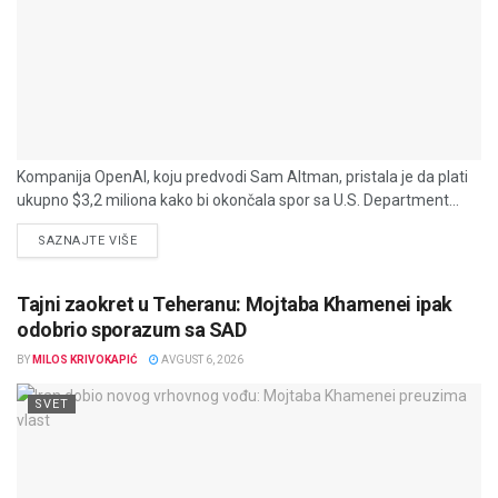
Kompanija OpenAI, koju predvodi Sam Altman, pristala je da plati
ukupno $3,2 miliona kako bi okončala spor sa U.S. Department...
DETAILS
SAZNAJTE VIŠE
Tajni zaokret u Teheranu: Mojtaba Khamenei ipak
odobrio sporazum sa SAD
BY
MILOS KRIVOKAPIĆ
AVGUST 6, 2026
SVET