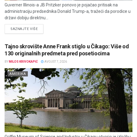
Guverner Illinois-a JB Pritzker ponovo je pojačao pritisak na
administraciju predsednika Donald Trump-a, tražeći da porodice u
državi dobiju direktnu...
DETAILS
SAZNAJTE VIŠE
Tajno skrovište Anne Frank stiglo u Čikago: Više od
130 originalnih predmeta pred posetiocima
BY
MILOS KRIVOKAPIĆ
AVGUST 7, 2026
AMERIKA
Griffin Museum of Science and Industry u Čikagu otvorio je izložbu