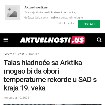
Aktuelnosti.us
Sve najvažnije vesti, korisne informacije,
dešavanja iz sveta muzike, sporta, tehnologije i
još mnogo toga zanimljivog.
No Thanks
INSTALL
Početna
Vesti
Amerika
Talas hladnoće sa Arktika
mogao bi da obori
temperaturne rekorde u SAD s
kraja 19. veka
novembar 10, 2025