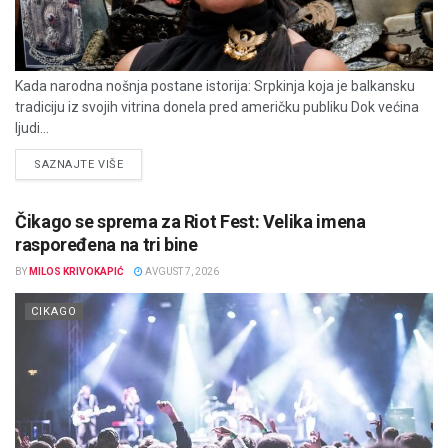
Kada narodna nošnja postane istorija: Srpkinja koja je balkansku
tradiciju iz svojih vitrina donela pred američku publiku Dok većina
ljudi...
DETAILS
SAZNAJTE VIŠE
Čikago se sprema za Riot Fest: Velika imena
raspoređena na tri bine
BY
MILOS KRIVOKAPIĆ
AVGUST 7, 2026
CIKAGO