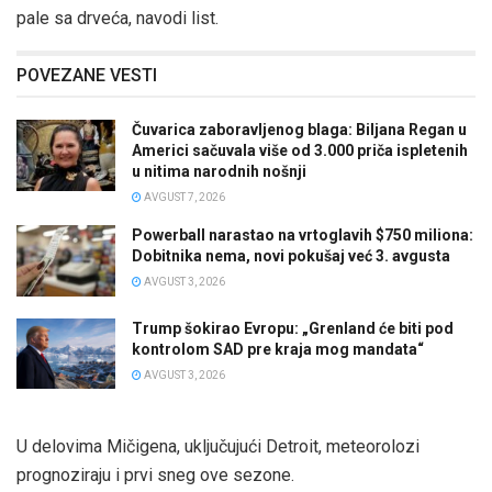
pale sa drveća, navodi list.
POVEZANE VESTI
Čuvarica zaboravljenog blaga: Biljana Regan u
Americi sačuvala više od 3.000 priča ispletenih
u nitima narodnih nošnji
AVGUST 7, 2026
Powerball narastao na vrtoglavih $750 miliona:
Dobitnika nema, novi pokušaj već 3. avgusta
AVGUST 3, 2026
Trump šokirao Evropu: „Grenland će biti pod
kontrolom SAD pre kraja mog mandata“
AVGUST 3, 2026
U delovima Mičigena, uključujući Detroit, meteorolozi
prognoziraju i prvi sneg ove sezone.