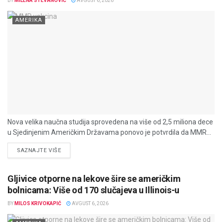
BY
MILENA STEVANOVIĆ
AVGUST 6, 2026
AMERIKA
Nova velika naučna studija sprovedena na više od 2,5 miliona dece
u Sjedinjenim Američkim Državama ponovo je potvrdila da MMR...
DETAILS
SAZNAJTE VIŠE
Gljivice otporne na lekove šire se američkim
bolnicama: Više od 170 slučajeva u Illinois-u
BY
MILOS KRIVOKAPIĆ
AVGUST 6, 2026