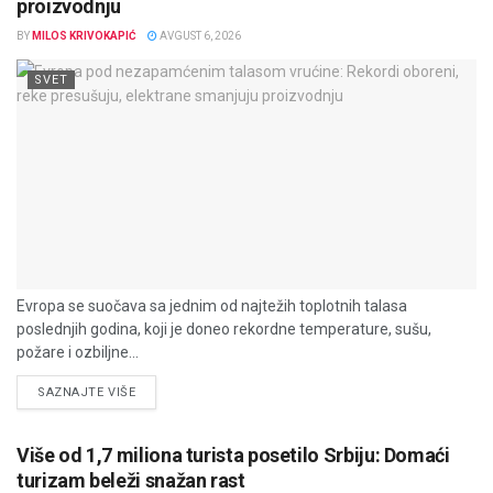
proizvodnju
BY
MILOS KRIVOKAPIĆ
AVGUST 6, 2026
SVET
Evropa se suočava sa jednim od najtežih toplotnih talasa
poslednjih godina, koji je doneo rekordne temperature, sušu,
požare i ozbiljne...
DETAILS
SAZNAJTE VIŠE
Više od 1,7 miliona turista posetilo Srbiju: Domaći
turizam beleži snažan rast