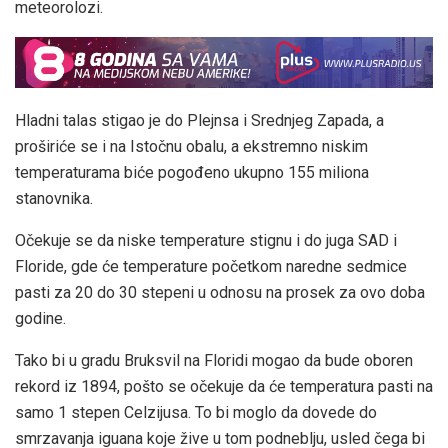
meteorolozi.
Hladni talas stigao je do Plejnsa i Srednjeg Zapada, a
proširiće se i na Istočnu obalu, a ekstremno niskim
temperaturama biće pogođeno ukupno 155 miliona
stanovnika.
Očekuje se da niske temperature stignu i do juga SAD i
Floride, gde će temperature početkom naredne sedmice
pasti za 20 do 30 stepeni u odnosu na prosek za ovo doba
godine.
Tako bi u gradu Bruksvil na Floridi mogao da bude oboren
rekord iz 1894, pošto se očekuje da će temperatura pasti na
samo 1 stepen Celzijusa. To bi moglo da dovede do
smrzavanja iguana koje žive u tom podneblju, usled čega bi