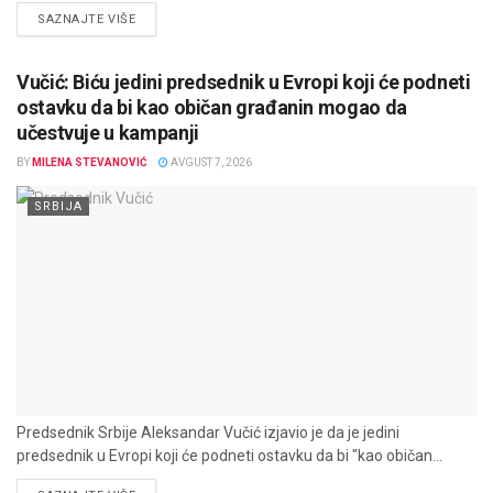
DETAILS
SAZNAJTE VIŠE
Vučić: Biću jedini predsednik u Evropi koji će podneti
ostavku da bi kao običan građanin mogao da
učestvuje u kampanji
BY
MILENA STEVANOVIĆ
AVGUST 7, 2026
SRBIJA
Predsednik Srbije Aleksandar Vučić izjavio je da je jedini
predsednik u Evropi koji će podneti ostavku da bi "kao običan...