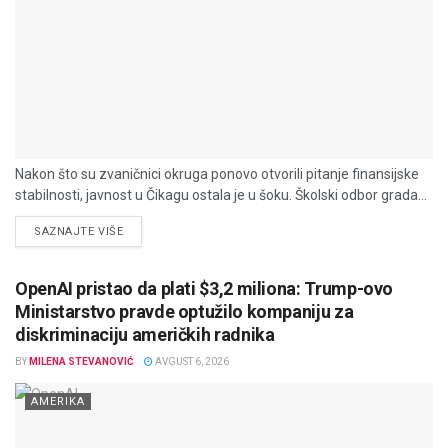
Nakon što su zvaničnici okruga ponovo otvorili pitanje finansijske
stabilnosti, javnost u Čikagu ostala je u šoku. Školski odbor grada...
DETAILS
SAZNAJTE VIŠE
OpenAI pristao da plati $3,2 miliona: Trump-ovo
Ministarstvo pravde optužilo kompaniju za
diskriminaciju američkih radnika
BY
MILENA STEVANOVIĆ
AVGUST 6, 2026
AMERIKA