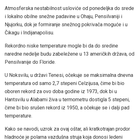
Atmosferska nestabilnost usloviće od ponedeljka do srede
i lokalno obilne snežne padavine u Ohaju, Pensilvaniji i
Njujorku, dok je formiranje snežnog pokrivača moguće i u
Čikagu i Indijanapolisu.
Rekordno niske temperature mogle bi da do sredine
naredne nedelje budu zabeležene u 13 američkih država, od
Pensilvanije do Floride.
U Noksvilu, u državi Tenesi, očekuje se maksimalna dnevna
temperatura od samo 2,7 stepeni Celzijusa, čime bi bio
oboren rekord za ovo doba godine iz 1973, dok bi u
Hantsvilu u Alabami živa u termometru dostigla 5 stepeni,
čime bi bio srušen rekord iz 1950, a očekuje se i dalji pad
temperature.
Kako se navodi, uzrok za ovaj oštar, ali kratkotrajan prodor
hladnoće je polarna vazdušna struja koja donosi ledeni