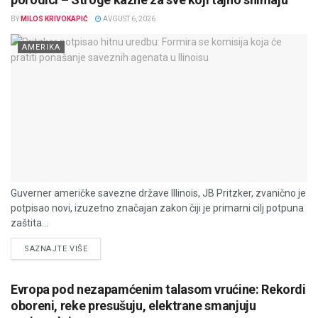
BY
MILOS KRIVOKAPIĆ
AVGUST 6, 2026
AMERIKA
Guverner američke savezne države Illinois, JB Pritzker, zvanično je
potpisao novi, izuzetno značajan zakon čiji je primarni cilj potpuna
zaštita...
DETAILS
SAZNAJTE VIŠE
Evropa pod nezapamćenim talasom vrućine: Rekordi
oboreni, reke presušuju, elektrane smanjuju