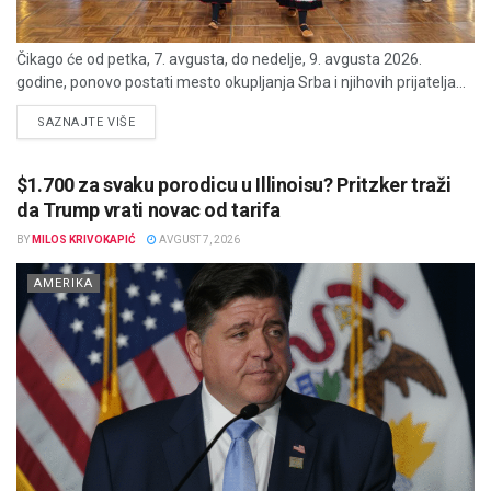
Čikago će od petka, 7. avgusta, do nedelje, 9. avgusta 2026.
godine, ponovo postati mesto okupljanja Srba i njihovih prijatelja...
DETAILS
SAZNAJTE VIŠE
$1.700 za svaku porodicu u Illinoisu? Pritzker traži
da Trump vrati novac od tarifa
BY
MILOS KRIVOKAPIĆ
AVGUST 7, 2026
AMERIKA