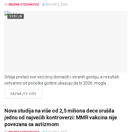
BY
MILENA STEVANOVIĆ
AVGUST 6, 2026
SRBIJA
Srbija privlači sve veći broj domaćih i stranih gostiju, a rezultati
ostvareni od početka godine ukazuju da bi 2026. mogla...
DETAILS
SAZNAJTE VIŠE
Nova studija na više od 2,5 miliona dece srušila
jednu od najvećih kontroverzi: MMR vakcina nije
povezana sa autizmom