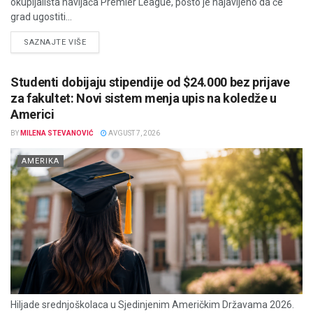
okupljališta navijača Premier League, pošto je najavljeno da će
grad ugostiti...
DETAILS
SAZNAJTE VIŠE
Studenti dobijaju stipendije od $24.000 bez prijave
za fakultet: Novi sistem menja upis na koledže u
Americi
BY
MILENA STEVANOVIĆ
AVGUST 7, 2026
AMERIKA
Hiljade srednjoškolaca u Sjedinjenim Američkim Državama 2026.