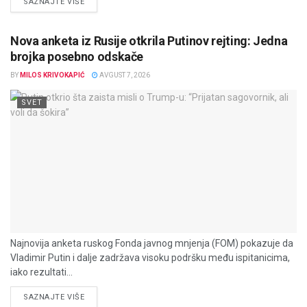
DETAILS
SAZNAJTE VIŠE
Nova anketa iz Rusije otkrila Putinov rejting: Jedna
brojka posebno odskače
BY
MILOS KRIVOKAPIĆ
AVGUST 7, 2026
SVET
Najnovija anketa ruskog Fonda javnog mnjenja (FOM) pokazuje da
Vladimir Putin i dalje zadržava visoku podršku među ispitanicima,
iako rezultati...
DETAILS
SAZNAJTE VIŠE