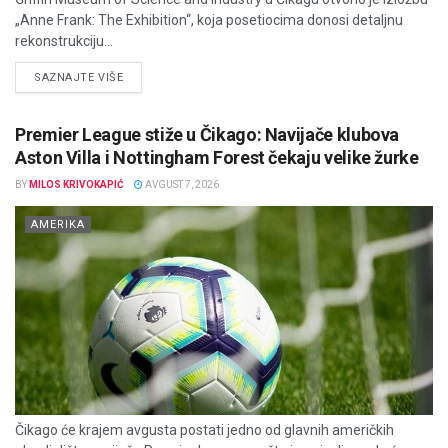
„Anne Frank: The Exhibition“, koja posetiocima donosi detaljnu
rekonstrukciju...
DETAILS
SAZNAJTE VIŠE
Premier League stiže u Čikago: Navijače klubova
Aston Villa i Nottingham Forest čekaju velike žurke
BY
MILOS KRIVOKAPIĆ
AVGUST 7, 2026
AMERIKA
Čikago će krajem avgusta postati jedno od glavnih američkih