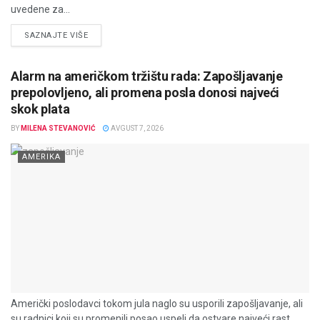
uvedene za...
DETAILS
SAZNAJTE VIŠE
Alarm na američkom tržištu rada: Zapošljavanje
prepolovljeno, ali promena posla donosi najveći
skok plata
BY
MILENA STEVANOVIĆ
AVGUST 7, 2026
AMERIKA
Američki poslodavci tokom jula naglo su usporili zapošljavanje, ali
su radnici koji su promenili posao uspeli da ostvare najveći rast...