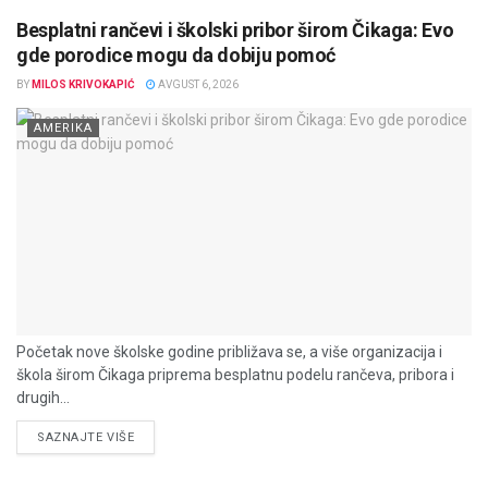
Besplatni rančevi i školski pribor širom Čikaga: Evo
gde porodice mogu da dobiju pomoć
BY
MILOS KRIVOKAPIĆ
AVGUST 6, 2026
AMERIKA
Početak nove školske godine približava se, a više organizacija i
škola širom Čikaga priprema besplatnu podelu rančeva, pribora i
drugih...
DETAILS
SAZNAJTE VIŠE