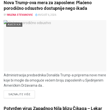
Nova Trump-ova mera za zaposlene: Plaćeno
porodično odsustvo dostupnije nego ikada
BY
MILENA STEVANOVIĆ
AVGUST 6, 2026
AMERIKA
Administracija predsednika Donalda Trump-a priprema nove mere
koje bi mogle da omoguće većem broju zaposlenih u Sjedinjenim
Američkim Državama da...
DETAILS
SAZNAJTE VIŠE
Potvrđen virus Zapadnog Nila blizu Čikaga – Lekar