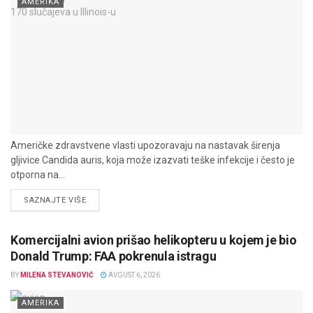
AMERIKA
Američke zdravstvene vlasti upozoravaju na nastavak širenja
gljivice Candida auris, koja može izazvati teške infekcije i često je
otporna na...
DETAILS
SAZNAJTE VIŠE
Komercijalni avion prišao helikopteru u kojem je bio
Donald Trump: FAA pokrenula istragu
BY
MILENA STEVANOVIĆ
AVGUST 6, 2026
AMERIKA