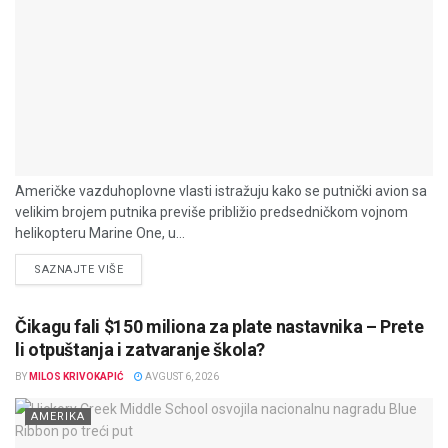
Američke vazduhoplovne vlasti istražuju kako se putnički avion sa
velikim brojem putnika previše približio predsedničkom vojnom
helikopteru Marine One, u...
DETAILS
SAZNAJTE VIŠE
Čikagu fali $150 miliona za plate nastavnika – Prete
li otpuštanja i zatvaranje škola?
BY
MILOS KRIVOKAPIĆ
AVGUST 6, 2026
AMERIKA