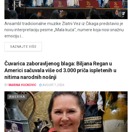
Ansambl tradicionalne muzike Zlatni Vez iz Čikaga predstavio je
novu interpretaciju pesme „Mala kuća“, numere koja nosi snažnu
emociju i...
DETAILS
SAZNAJTE VIŠE
Čuvarica zaboravljenog blaga: Biljana Regan u
Americi sačuvala više od 3.000 priča ispletenih u
nitima narodnih nošnji
BY
MARINA VUCKOVIC
AVGUST 7, 2026
AMERIKA