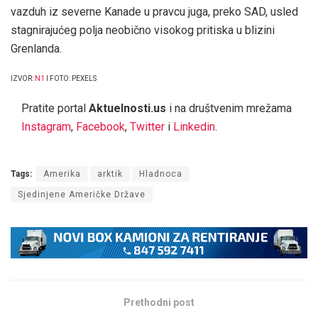
vazduh iz severne Kanade u pravcu juga, preko SAD, usled
stagnirajućeg polja neobično visokog pritiska u blizini
Grenlanda.
IZVOR:
N1
I FOTO: PEXELS
Pratite portal
Aktuelnosti.us
i na društvenim mrežama
Instagram
,
Facebook
,
Twitter
i
Linkedin
.
Tags:
Amerika
arktik
Hladnoca
Sjedinjene Američke Države
Prethodni post