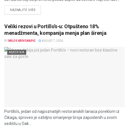
DETAILS
SAZNAJTE VIŠE
Veliki rezovi u Portillo’s-u: Otpušteno 18%
menadžmenta, kompanija menja plan širenja
BY
MILOS KRIVOKAPIĆ
AVGUST 7, 2026
AMERIKA
Portillo’s, jedan od najpoznatijih restoranskih lanaca poreklom iz
Čikaga, sproveo je ozbiljno smanjenje broja zaposlenih u svom
sedištu u Oak...