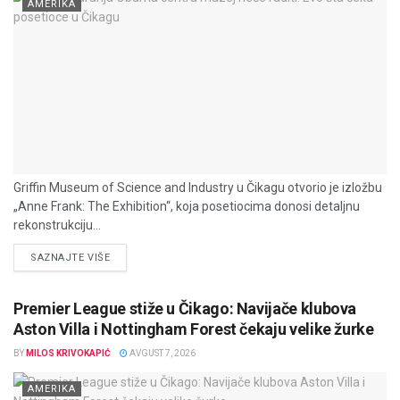
AMERIKA
Griffin Museum of Science and Industry u Čikagu otvorio je izložbu
„Anne Frank: The Exhibition“, koja posetiocima donosi detaljnu
rekonstrukciju...
DETAILS
SAZNAJTE VIŠE
Premier League stiže u Čikago: Navijače klubova
Aston Villa i Nottingham Forest čekaju velike žurke
BY
MILOS KRIVOKAPIĆ
AVGUST 7, 2026
AMERIKA