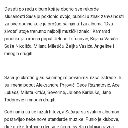
Deseti po redu album koji je oborio sve rekorde
slušanosti Saša je poklonio svojoj publici u znak zahvalnosti
za sve godine koje je prošao sa njima. Iza albuma “Dva
života” stoje trenutno najbolji muzički znalci: Kamarad
produkcija i imena poput Jelene Trifunović, Bojana Vasića,
Saše Nikolića, Milana Miletića, Željka Vasića, Angeline i
mnogih drugih.
Saša je ukrstio glas sa mnogim pevačima naše estrade. Tu
su imena poput Aleksandre Prijović, Cece Raznatović, Ace
Lukasa, Mileta Kitića, Severine, Jelene Karleuše, Jane
Todorović i mnogih drugih.
Godinama su se nizali hitovi, a Saša je sa svakim albumom
postavljao neke nove standarde muzike. Punio je klubove,
diskoteke, kafane i dvorane širom sveta i dobijao razna