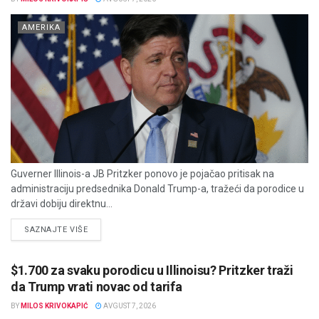
AMERIKA
Guverner Illinois-a JB Pritzker ponovo je pojačao pritisak na
administraciju predsednika Donald Trump-a, tražeći da porodice u
državi dobiju direktnu...
DETAILS
SAZNAJTE VIŠE
$1.700 za svaku porodicu u Illinoisu? Pritzker traži
da Trump vrati novac od tarifa
BY
MILOS KRIVOKAPIĆ
AVGUST 7, 2026