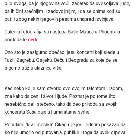
bilo svega, da je njegov najveći zadatak da uveseljava ljude,
da ih čini srećnijim i zadovoljnijim, i da se onima koji su
patili zbog nekih njegovih pesama unapred izvinjava.
Galeriju fotografija sa nastupa Saše Matića u Phoenix-u
pogledajte
ovde
.
Ono što je zasigurno obećao jesu koncerti koji slede u
Tuzli, Zagrebu, Osijeku, Beču i Beogradu za koje će se
sigurno tražiti ulaznica više.
Kao neko ko je sam stvorio sve svojim talentom i radom,
zna kako da ceni i život i ljude. Poznat je po tome što
nesebično deli stečeno, tako da deo prihoda sa svojih
koncerata Saša daje u humanitarne svrhe.
Popularni “kralj meraka” Čikagu je još jednom pokazao da
se nije umorio od putovanja, publike i toga da uvek otpeva