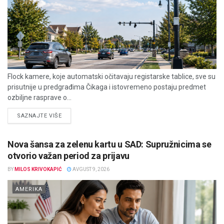
Flock kamere, koje automatski očitavaju registarske tablice, sve su
prisutnije u predgrađima Čikaga i istovremeno postaju predmet
ozbiljne rasprave o...
DETAILS
SAZNAJTE VIŠE
Nova šansa za zelenu kartu u SAD: Supružnicima se
otvorio važan period za prijavu
BY
MILOS KRIVOKAPIĆ
AVGUST 9, 2026
AMERIKA