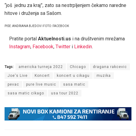
“još jednu za kraj”, zato sa nestrpljenjem čekamo naredne
hitove i druženja sa Sašom.
PIŠE: ANDRIANA BJEDOV I FOTO: FACEBOOK
Pratite portal
Aktuelnosti.us
i na društvenim mrežama
Instagram
,
Facebook
,
Twitter
i
Linkedin
.
Tags:
americka turneja 2022
Chicago
dragana rakcevic
Joe's Live
Koncert
koncert u cikagu
muzika
pevac
pure live music
sasa matic
sasa matic cikago
usa tour 2022