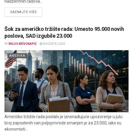
nadzemnih radova...
DETAILS
SAZNAJTE VIŠE
Šok za američko tržište rada: Umesto 95.000 novih
poslova, SAD izgubile 23.000
BY
MILOS KRIVOKAPIĆ
AVGUST 8, 2026
AMERIKA
Američko tržište rada poslalo je iznenađujuće upozorenje u julu:
broj zaposlenih van poljoprivrede smanjen je za 23.000, iako su
ekonomisti...