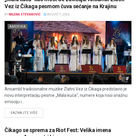
Vez iz Čikaga pesmom čuva sećanje na Krajinu
BY
MILENA STEVANOVIĆ
AVGUST 7, 2026
AMERIKA
Ansambl tradicionalne muzike Zlatni Vez iz Čikaga predstavio je
novu interpretaciju pesme „Mala kuća“, numere koja nosi snažnu
emociju i...
DETAILS
SAZNAJTE VIŠE
Čikago se sprema za Riot Fest: Velika imena