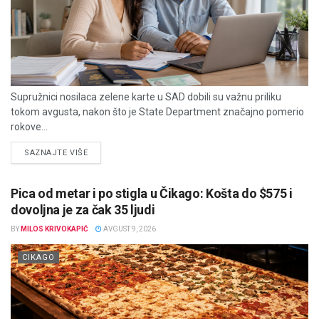
Supružnici nosilaca zelene karte u SAD dobili su važnu priliku
tokom avgusta, nakon što je State Department značajno pomerio
rokove...
DETAILS
SAZNAJTE VIŠE
Pica od metar i po stigla u Čikago: Košta do $575 i
dovoljna je za čak 35 ljudi
BY
MILOS KRIVOKAPIĆ
AVGUST 9, 2026
CIKAGO