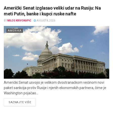
Američki Senat izglasao veliki udar na Rusiju: Na
meti Putin, banke i kupci ruske nafte
BY
MILOS KRIVOKAPIĆ
AVGUST 8, 2026
AMERIKA
Američki Senat usvojio je velikom dvostranačkom većinom novi
paket sankcija protiv Rusije i njenih ekonomskih partnera, čime je
Washington pojačao...
DETAILS
SAZNAJTE VIŠE