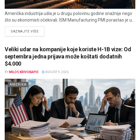
Američka industrija ušla je u drugu polovinu godine snažnije nego
što su ekonomisti očekivali. ISM Manufacturing PMI porastao je u...
DETAILS
SAZNAJTE VIŠE
Veliki udar na kompanije koje koriste H-1B vize: Od
septembra jedna prijava može koštati dodatnih
$4.000
BY
MILOS KRIVOKAPIĆ
AVGUST 9, 2026
AMERIKA