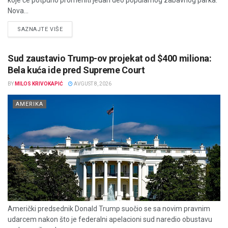
koje će potpuno promeniti jedan deo popularnog zabavnog parka.
Nova...
DETAILS
SAZNAJTE VIŠE
Sud zaustavio Trump-ov projekat od $400 miliona:
Bela kuća ide pred Supreme Court
BY
MILOS KRIVOKAPIĆ
AVGUST 8, 2026
AMERIKA
Američki predsednik Donald Trump suočio se sa novim pravnim
udarcem nakon što je federalni apelacioni sud naredio obustavu