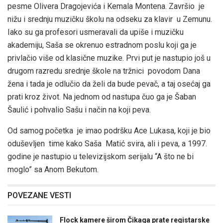
pesme Olivera Dragojevića i Kemala Montena. Završio je
nižu i srednju muzičku školu na odseku za klavir u Zemunu.
Iako su ga profesori usmeravali da upiše i muzičku
akademiju, Saša se okrenuo estradnom poslu koji ga je
privlačio više od klasične muzike. Prvi put je nastupio još u
drugom razredu srednje škole na tržnici povodom Dana
žena i tada je odlučio da želi da bude pevač, a taj osećaj ga
prati kroz život. Na jednom od nastupa čuo ga je Šaban
Šaulić i pohvalio Sašu i način na koji peva.
Od samog početka je imao podršku Ace Lukasa, koji je bio
oduševljen time kako Saša Matić svira, ali i peva, a 1997.
godine je nastupio u televizijskom serijalu “A što ne bi
moglo” sa Anom Bekutom.
POVEZANE VESTI
Flock kamere širom Čikaga prate registarske