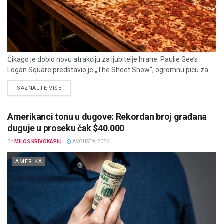
Čikago je dobio novu atrakciju za ljubitelje hrane: Paulie Gee’s
Logan Square predstavio je „The Sheet Show“, ogromnu picu za...
DETAILS
SAZNAJTE VIŠE
Amerikanci tonu u dugove: Rekordan broj građana
duguje u proseku čak $40.000
BY
MILOS KRIVOKAPIĆ
AVGUST 9, 2026
AMERIKA