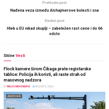
Prethodni post
Nađena veza između Alchajmerove bolesti i sna
Sledeći post
Hleb u EU nikad skuplji – zabeležen rast cene i do 66
odsto
Slične
Vesti
Flock kamere širom Čikaga prate registarske
tablice: Policija ih koristi, ali raste strah od
masovnog nadzora
BY
MILOS KRIVOKAPIĆ
AVGUST 9, 2026
AMERIKA