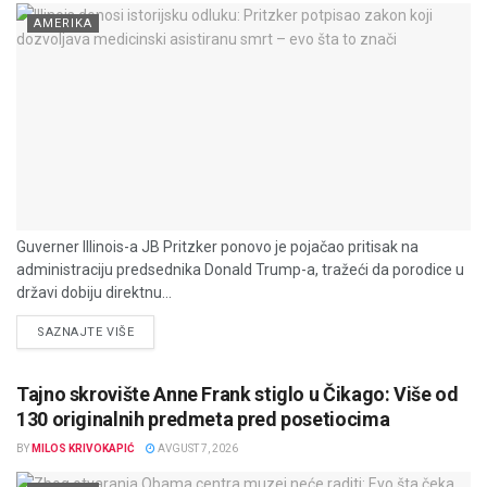
AMERIKA
Guverner Illinois-a JB Pritzker ponovo je pojačao pritisak na
administraciju predsednika Donald Trump-a, tražeći da porodice u
državi dobiju direktnu...
DETAILS
SAZNAJTE VIŠE
Tajno skrovište Anne Frank stiglo u Čikago: Više od
130 originalnih predmeta pred posetiocima
BY
MILOS KRIVOKAPIĆ
AVGUST 7, 2026