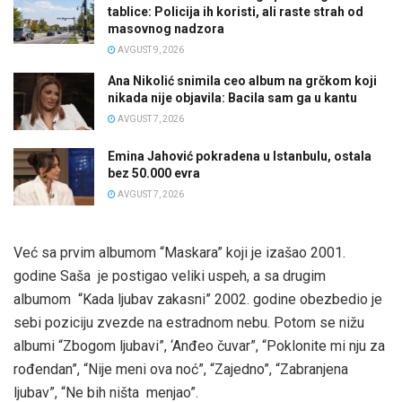
tablice: Policija ih koristi, ali raste strah od
masovnog nadzora
AVGUST 9, 2026
Ana Nikolić snimila ceo album na grčkom koji
nikada nije objavila: Bacila sam ga u kantu
AVGUST 7, 2026
Emina Jahović pokradena u Istanbulu, ostala
bez 50.000 evra
AVGUST 7, 2026
Već sa prvim albumom “Maskara” koji je izašao 2001.
godine Saša je postigao veliki uspeh, a sa drugim
albumom “Kada ljubav zakasni” 2002. godine obezbedio je
sebi poziciju zvezde na estradnom nebu. Potom se nižu
albumi “Zbogom ljubavi”, ‘Anđeo čuvar”, “Poklonite mi nju za
rođendan”, “Nije meni ova noć”, “Zajedno”, “Zabranjena
ljubav”, “Ne bih ništa menjao”.