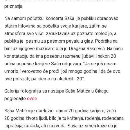
priznanja.
Na samom početku koncerta Saša je publiku obradovao
starim hitovima sa početka svoje karijere, zatim se
atmosfera sve više zahuktavala uz poznate melodije, a
publika je pesmu za pesmom pevala u glas. Podrška na
bini uz njegove muzičare bila je Dragana Rakčević. Na našu
konstataciju da ima posebnu razmenu ljubavi i nakon 20
odina uspešne karijere Saša odgovara: ”Ja se još nisam
umorio i verovatno će proći još mnogo godina i da će ovo
sve potrajati, pa idemo na sledećih 20”.
Galeriju fotografija sa nastupa Saše Matića u Čikagu
pogledajte
ovde
.
Saša Matić nije obeležio samo 20 godina karijere, već i
20 godina života ljudi, bilo je tu krštenja, rođenja, rođendana,
ispraćaja, raskida, ali i razvoda. Saša uz smeh kaže da je