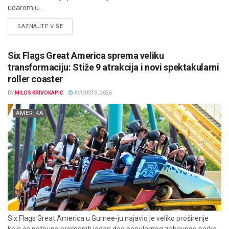
udarom u...
DETAILS
SAZNAJTE VIŠE
Six Flags Great America sprema veliku
transformaciju: Stiže 9 atrakcija i novi spektakularni
roller coaster
BY
MILOS KRIVOKAPIĆ
AVGUST 8, 2026
AMERIKA
Six Flags Great America u Gurnee-ju najavio je veliko proširenje