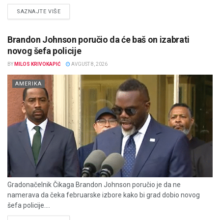
DETAILS
SAZNAJTE VIŠE
Brandon Johnson poručio da će baš on izabrati
novog šefa policije
BY
MILOS KRIVOKAPIĆ
AVGUST 8, 2026
AMERIKA
Gradonačelnik Čikaga Brandon Johnson poručio je da ne
namerava da čeka februarske izbore kako bi grad dobio novog
šefa policije....