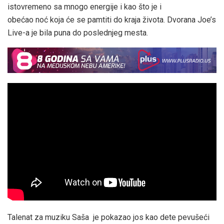
istovremeno sa mnogo energije i kao što je i
obećao noć koja će se pamtiti do kraja života. Dvorana Joe’s
Live-a je bila puna do poslednjeg mesta.
Talenat za muziku Saša je pokazao jos kao dete pevušeći