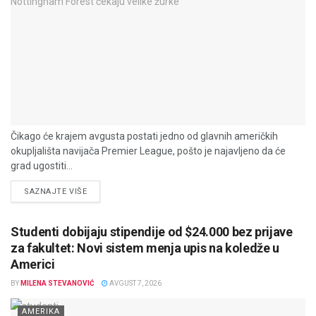
Čikago će krajem avgusta postati jedno od glavnih američkih
okupljališta navijača Premier League, pošto je najavljeno da će
grad ugostiti...
DETAILS
SAZNAJTE VIŠE
Studenti dobijaju stipendije od $24.000 bez prijave
za fakultet: Novi sistem menja upis na koledže u
Americi
BY
MILENA STEVANOVIĆ
AVGUST 7, 2026
AMERIKA