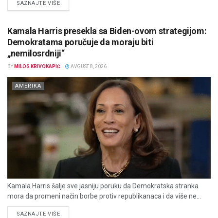
DETAILS
SAZNAJTE VIŠE
Kamala Harris presekla sa Biden-ovom strategijom:
Demokratama poručuje da moraju biti
„nemilosrdniji“
BY
MILOS KRIVOKAPIĆ
AVGUST 8, 2026
AMERIKA
Kamala Harris šalje sve jasniju poruku da Demokratska stranka
mora da promeni način borbe protiv republikanaca i da više ne...
DETAILS
SAZNAJTE VIŠE