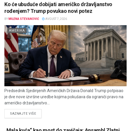
Ko će ubuduće dobijati američko državljanstvo
rođenjem? Trump povukao novi potez
BY
MILENA STEVANOVIĆ
AVGUST 7, 2026
AMERIKA
Predsednik Sjedinjenih Američkih Država Donald Trump potpisao
je dve nove izvršne uredbe kojima pokušava da ograniči pravo na
američko državljanstvo...
DETAILS
SAZNAJTE VIŠE
„Mala kuća“ kao most do zavičaja: Ansambl Zlatni