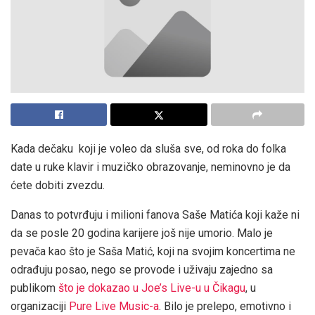
Kada dečaku koji je voleo da sluša sve, od roka do folka
date u ruke klavir i muzičko obrazovanje, neminovno je da
ćete dobiti zvezdu.
Danas to potvrđuju i milioni fanova Saše Matića koji kaže ni
da se posle 20 godina karijere još nije umorio. Malo je
pevača kao što je Saša Matić, koji na svojim koncertima ne
odrađuju posao, nego se provode i uživaju zajedno sa
publikom
što je dokazao u Joe’s Live-u u Čikagu
, u
organizaciji
Pure Live Music-a
. Bilo je prelepo, emotivno i