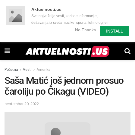
Aktuelnosti.us
Sve najvažnije vesti, korisne informacije,
dešavanja iz sveta muzike, sporta, tehnologije i
još mnogo toga zanimljivog.
No Thanks
INSTALL
Početna
Vesti
Amerika
Saša Matić još jednom prosuo
čaroliju po Čikagu (VIDEO)
septembar 20, 2022