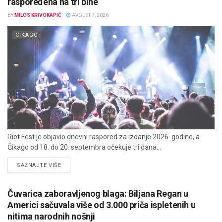
raspoređena na tri bine
BY
MILOS KRIVOKAPIĆ
AVGUST 7, 2026
CIKAGO
Riot Fest je objavio dnevni raspored za izdanje 2026. godine, a
Čikago od 18. do 20. septembra očekuje tri dana...
DETAILS
SAZNAJTE VIŠE
Čuvarica zaboravljenog blaga: Biljana Regan u
Americi sačuvala više od 3.000 priča ispletenih u
nitima narodnih nošnji