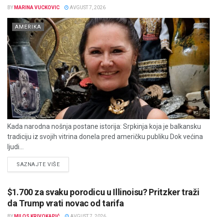
BY
MARINA VUCKOVIC
AVGUST 7, 2026
AMERIKA
Kada narodna nošnja postane istorija: Srpkinja koja je balkansku
tradiciju iz svojih vitrina donela pred američku publiku Dok većina
ljudi...
DETAILS
SAZNAJTE VIŠE
$1.700 za svaku porodicu u Illinoisu? Pritzker traži
da Trump vrati novac od tarifa
BY
MILOS KRIVOKAPIĆ
AVGUST 7, 2026