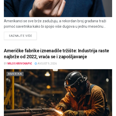
Amerikanci se sve brže zadužuju, a rekordan broj građana traži
pomoć savetnika kako bi spojio više dugova u jednu mesečnu...
DETAILS
SAZNAJTE VIŠE
Američke fabrike iznenadile tržište: Industrija raste
najbrže od 2022, vraća se i zapošljavanje
BY
MILOS KRIVOKAPIĆ
AVGUST 9, 2026
AMERIKA