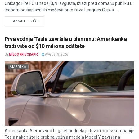
Chicago Fire FC u nedelju, 9. avgusta, izlazi pred domaću publiku u
jednom od najvažnijih mečeva prve faze Leagues Cup-a....
DETAILS
SAZNAJTE VIŠE
Prva vožnja Tesle završila u plamenu: Amerikanka
traži više od $10 miliona odštete
BY
MILOS KRIVOKAPIĆ
AVGUST 9, 2026
AMERIKA
Amerikanka Alemezved Logalet podnela je tužbu protiv kompanije
Tesla nakon što je probna vožnja modela Model Y završena