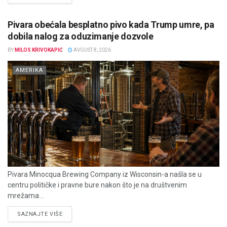
Pivara obećala besplatno pivo kada Trump umre, pa
dobila nalog za oduzimanje dozvole
BY
MILOS KRIVOKAPIĆ
AVGUST 8, 2026
AMERIKA
Pivara Minocqua Brewing Company iz Wisconsin-a našla se u
centru političke i pravne bure nakon što je na društvenim
mrežama...
DETAILS
SAZNAJTE VIŠE