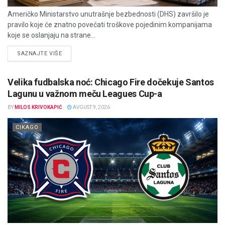
Američko Ministarstvo unutrašnje bezbednosti (DHS) završilo je
pravilo koje će znatno povećati troškove pojedinim kompanijama
koje se oslanjaju na strane...
DETAILS
SAZNAJTE VIŠE
Velika fudbalska noć: Chicago Fire dočekuje Santos
Lagunu u važnom meču Leagues Cup-a
BY
MILOS KRIVOKAPIĆ
AVGUST 9, 2026
CIKAGO