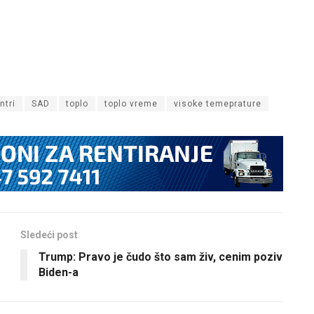
ntri
SAD
toplo
toplo vreme
visoke temeprature
Sledeći post
Trump: Pravo je čudo što sam živ, cenim poziv
Biden-a