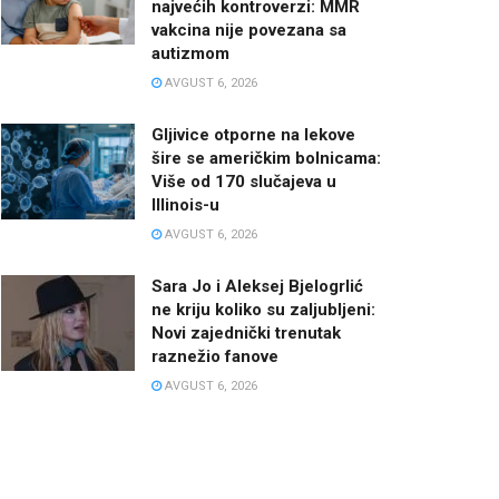
najvećih kontroverzi: MMR
vakcina nije povezana sa
autizmom
AVGUST 6, 2026
Gljivice otporne na lekove
šire se američkim bolnicama:
Više od 170 slučajeva u
Illinois-u
AVGUST 6, 2026
Sara Jo i Aleksej Bjelogrlić
ne kriju koliko su zaljubljeni:
Novi zajednički trenutak
raznežio fanove
AVGUST 6, 2026