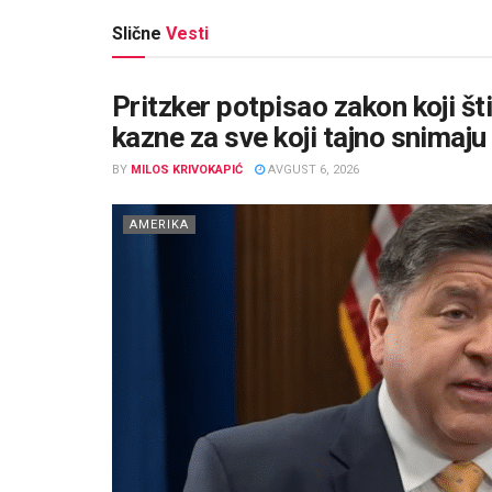
Slične
Vesti
Pritzker potpisao zakon koji šti
kazne za sve koji tajno snimaju
BY
MILOS KRIVOKAPIĆ
AVGUST 6, 2026
AMERIKA