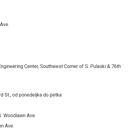
 Ave.
ngineering Center, Southwest Corner of S. Pulaski & 76th
d St., od ponedeljka do petka
 S. Woodlawn Ave.
on Ave.