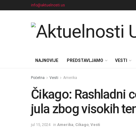
info@aktuelnosti.us
NAJNOVIJE
PREDSTAVLJAMO
VESTI
Početna
Vesti
Amerika
Čikago: Rashladni ce
jula zbog visokih t
jul 15, 2024
in
Amerika
,
Cikago
,
Vesti