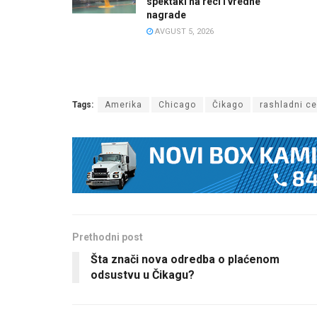
spektakl na reci i vredne
nagrade
AVGUST 5, 2026
Tags:
Amerika
Chicago
Čikago
rashladni ce
Prethodni post
Šta znači nova odredba o plaćenom
odsustvu u Čikagu?