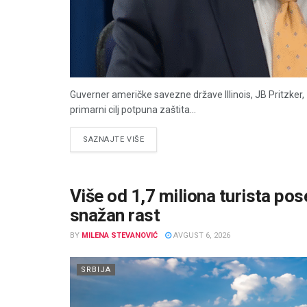
Guverner američke savezne države Illinois, JB Pritzker, 
primarni cilj potpuna zaštita...
DETAILS
SAZNAJTE VIŠE
Više od 1,7 miliona turista pos
snažan rast
BY
MILENA STEVANOVIĆ
AVGUST 6, 2026
SRBIJA