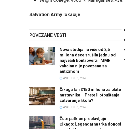
Wright College, 4300 N. Narragansett Ave.
Salvation Army lokacije
POVEZANE VESTI
Nova studija na više od 2,5
miliona dece srušila jednu od
najvećih kontroverzi: MMR
vakcina nije povezana sa
autizmom
AVGUST 6, 2026
Čikagu fali $150 miliona za plate
nastavnika – Prete li otpuštanja i
zatvaranje škola?
AVGUST 6, 2026
Žute patkice preplavljuju
Čikago: Legendarna trka donosi