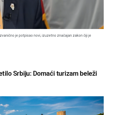
zvanično je potpisao novi, izuzetno značajan zakon čiji je
etilo Srbiju: Domaći turizam beleži