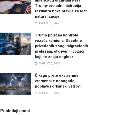
američkog državljanstva?
Trump-ova administracija
razmatra nova pravila za test
naturalizacije
AVGUST 5, 2026
Trump pojačao kontrole
vozača kamiona: Desetine
privedenih zbog imigracionih
prekršaja, otkriveni i vozači
koji ne znaju engleski
AVGUST 5, 2026
Čikagu prete ekstremne
vremenske nepogode,
poplave i orkanski vetrovi!
AVGUST 5, 2026
Poslednji unosi