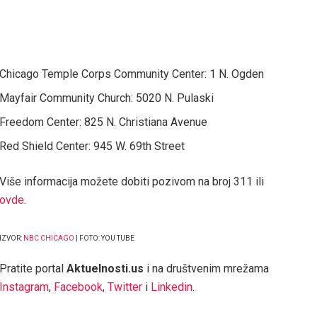
Chicago Temple Corps Community Center: 1 N. Ogden
Mayfair Community Church: 5020 N. Pulaski
Freedom Center: 825 N. Christiana Avenue
Red Shield Center: 945 W. 69th Street
Više informacija možete dobiti pozivom na broj 311 ili
ovde
.
IZVOR:
NBC CHICAGO
| FOTO: YOU TUBE
Pratite portal
Aktuelnosti.us
i na društvenim mrežama
Instagram
,
Facebook
,
Twitter
i
Linkedin
.