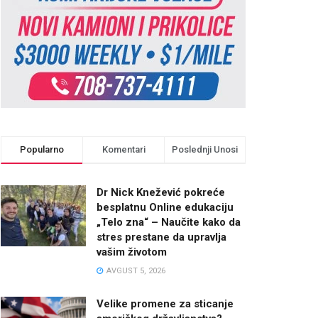
Popularno
Komentari
Poslednji Unosi
Dr Nick Knežević pokreće
besplatnu Online edukaciju
„Telo zna“ – Naučite kako da
stres prestane da upravlja
vašim životom
AVGUST 5, 2026
Velike promene za sticanje