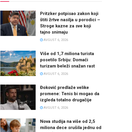
Pritzker potpisao zakon koji
štiti žrtve nasilja u porodici –
Stroge kazne za sve koji
tajno snimaju
AVGUST 6, 2026
Više od 1,7 miliona turista
posetilo Srbiju: Domaći
turizam beleži snažan rast
AVGUST 6, 2026
Đoković predlaže velike
promene: Tenis bi mogao da
izgleda totalno drugačije
AVGUST 6, 2026
Nova studija na više od 2,5
miliona dece srušila jednu od