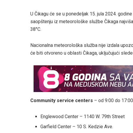
U Čikagu će se u ponedeljak 15. jula 2024. godine
saopštenju iz meteorološke službe Čikaga najviša 
38°C.
Nacionalna meteorološka služba nije izdala upozo
će biti otvoreno u oblasti Čikaga, uključujući slede
Community service centers
– od 9:00 do 17:00
Englewood Center – 1140 W. 79th Street
Garfield Center – 10 S. Kedzie Ave.