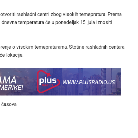
 otvoriti rashladni centri zbog visokih temepratura. Prema
dnevna temperatura će u ponedeljak 15. jula iznositi
renje o visokim temepraturama. Stotine rashladnih centara
će lokacije:
 časova.