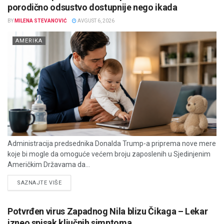
porodično odsustvo dostupnije nego ikada
BY
MILENA STEVANOVIĆ
AVGUST 6, 2026
AMERIKA
Administracija predsednika Donalda Trump-a priprema nove mere
koje bi mogle da omoguće većem broju zaposlenih u Sjedinjenim
Američkim Državama da...
DETAILS
SAZNAJTE VIŠE
Potvrđen virus Zapadnog Nila blizu Čikaga – Lekar
izneo spisak ključnih simptoma