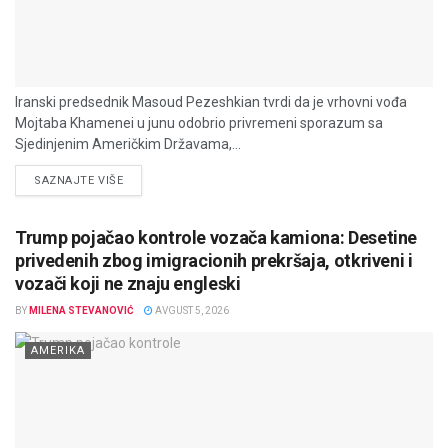
Iranski predsednik Masoud Pezeshkian tvrdi da je vrhovni vođa
Mojtaba Khamenei u junu odobrio privremeni sporazum sa
Sjedinjenim Američkim Državama,...
DETAILS
SAZNAJTE VIŠE
Trump pojačao kontrole vozača kamiona: Desetine
privedenih zbog imigracionih prekršaja, otkriveni i
vozači koji ne znaju engleski
BY
MILENA STEVANOVIĆ
AVGUST 5, 2026
AMERIKA