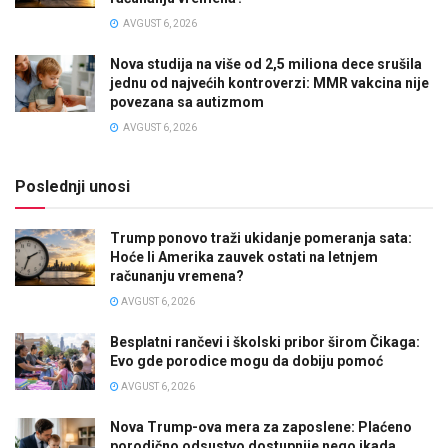
AVGUST 6, 2026
Nova studija na više od 2,5 miliona dece srušila
jednu od najvećih kontroverzi: MMR vakcina nije
povezana sa autizmom
AVGUST 6, 2026
Poslednji unosi
Trump ponovo traži ukidanje pomeranja sata:
Hoće li Amerika zauvek ostati na letnjem
računanju vremena?
AVGUST 6, 2026
Besplatni rančevi i školski pribor širom Čikaga:
Evo gde porodice mogu da dobiju pomoć
AVGUST 6, 2026
Nova Trump-ova mera za zaposlene: Plaćeno
porodično odsustvo dostupnije nego ikada