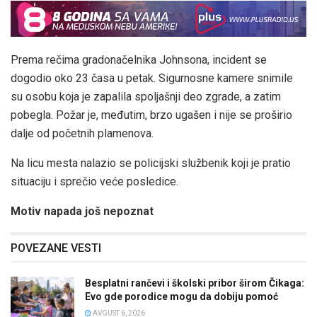
Prema rečima gradonačelnika Johnsona, incident se
dogodio oko 23 časa u petak. Sigurnosne kamere snimile
su osobu koja je zapalila spoljašnji deo zgrade, a zatim
pobegla. Požar je, međutim, brzo ugašen i nije se proširio
dalje od početnih plamenova.
Na licu mesta nalazio se policijski službenik koji je pratio
situaciju i sprečio veće posledice.
Motiv napada još nepoznat
POVEZANE VESTI
Besplatni rančevi i školski pribor širom Čikaga:
Evo gde porodice mogu da dobiju pomoć
AVGUST 6, 2026