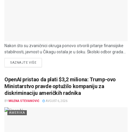
Nakon što su zvaničnici okruga ponovo otvorili pitanje finansijske
stabilnosti, javnost u Čikagu ostala je u šoku. Školski odbor grada...
DETAILS
SAZNAJTE VIŠE
OpenAI pristao da plati $3,2 miliona: Trump-ovo
Ministarstvo pravde optužilo kompaniju za
diskriminaciju američkih radnika
BY
MILENA STEVANOVIĆ
AVGUST 6, 2026
AMERIKA