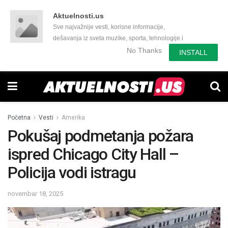
Aktuelnosti.us
Sve najvažnije vesti, korisne informacije,
dešavanja iz sveta muzike, sporta, tehnologije i
još mnogo toga zanimljivog.
No Thanks
INSTALL
Početna
Vesti
Amerika
Pokušaj podmetanja požara
ispred Chicago City Hall –
Policija vodi istragu
novembar 18, 2025