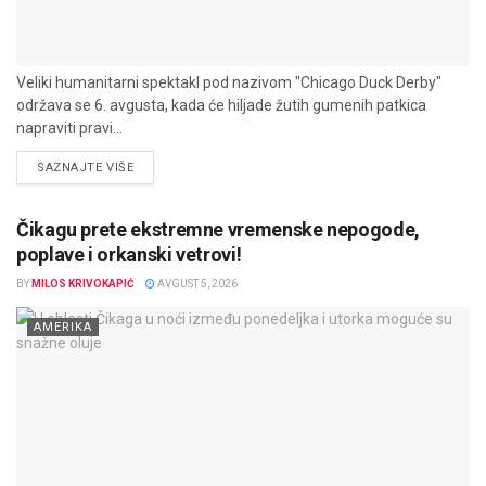
Veliki humanitarni spektakl pod nazivom "Chicago Duck Derby"
održava se 6. avgusta, kada će hiljade žutih gumenih patkica
napraviti pravi...
DETAILS
SAZNAJTE VIŠE
Čikagu prete ekstremne vremenske nepogode,
poplave i orkanski vetrovi!
BY
MILOS KRIVOKAPIĆ
AVGUST 5, 2026
AMERIKA