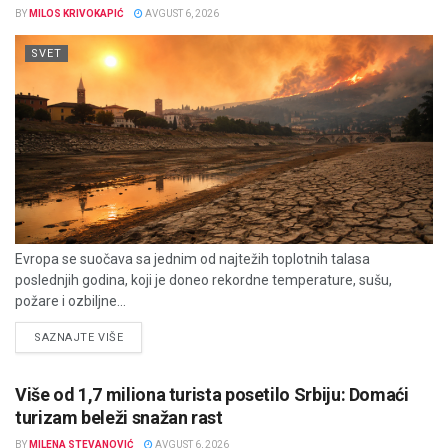
BY
MILOS KRIVOKAPIĆ
AVGUST 6, 2026
SVET
Evropa se suočava sa jednim od najtežih toplotnih talasa
poslednjih godina, koji je doneo rekordne temperature, sušu,
požare i ozbiljne...
DETAILS
SAZNAJTE VIŠE
Više od 1,7 miliona turista posetilo Srbiju: Domaći
turizam beleži snažan rast
BY
MILENA STEVANOVIĆ
AVGUST 6, 2026