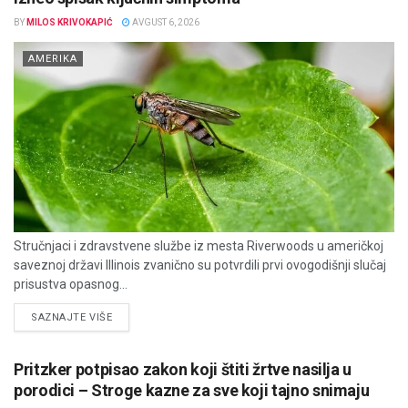
BY
MILOS KRIVOKAPIĆ
AVGUST 6, 2026
AMERIKA
Stručnjaci i zdravstvene službe iz mesta Riverwoods u američkoj
saveznoj državi Illinois zvanično su potvrdili prvi ovogodišnji slučaj
prisustva opasnog...
DETAILS
SAZNAJTE VIŠE
Pritzker potpisao zakon koji štiti žrtve nasilja u
porodici – Stroge kazne za sve koji tajno snimaju