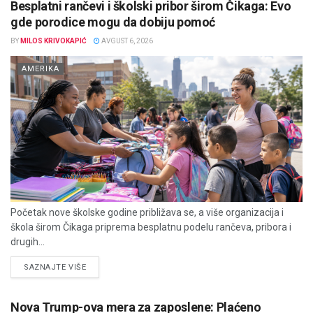
Besplatni rančevi i školski pribor širom Čikaga: Evo
gde porodice mogu da dobiju pomoć
BY
MILOS KRIVOKAPIĆ
AVGUST 6, 2026
AMERIKA
Početak nove školske godine približava se, a više organizacija i
škola širom Čikaga priprema besplatnu podelu rančeva, pribora i
drugih...
DETAILS
SAZNAJTE VIŠE
Nova Trump-ova mera za zaposlene: Plaćeno