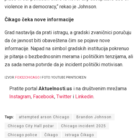
violence in a democracy,“ rekao je Johnson.
Čikago čeka nove informacije
Grad nastavlja da prati istragu, a gradski zvaničnici poručuju
da će javnost biti obaveštena čim se pojave nove
informacije. Napad na simbol gradskih institucija pokrenuo
je pitanja o bezbednosnim merama i političkim tenzijama, ali
za sada nema potvrde da je incident politički motivisan.
IZVOR:
FOX32CHICAGO
I FOTO: YOUTUBE PRINTSCREEN
Pratite portal
Aktuelnosti.us
i na društvenim mrežama
Instagram
,
Facebook
,
Twitter
i
Linkedin
.
Tags:
attempted arson Chicago
Brandon Johnson
Chicago City Hall požar
Chicago incident 2025
Chicago police
Čikago
istraga Čikago