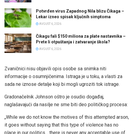
Potvrđen virus Zapadnog Nila blizu Čikaga –
Lekar izneo spisak ključnih simptoma
AVGUST 6, 2026
Čikagu fali $150 miliona za plate nastavnika –
Prete li otpuštanja i zatvaranje škola?
AVGUST 6, 2026
Zvaničnici nisu objavili opis osobe sa snimka niti
informacije o osumnjičenima. Istraga je u toku, a vlasti za
sada ne iznose detalje koji bi mogli ugroziti tok istrage.
Gradonačelnik Johnson oštro je osudio događaj,
naglašavajući da nasilje ne sme biti deo političkog procesa:
„While we do not know the motives of this attempted arson,
it goes without saying that this type of violence has no
place in our politics… there is never any acceptable use of