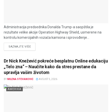
Administracija predsednika Donalda Trump-a saopštila je
rezultate velike akcije Operation Highway Shield, usmerene na
kontrolu komercijalnih vozača kamiona i sprovođenje...
DETAILS
SAZNAJTE VIŠE
Dr Nick Knežević pokreće besplatnu Online edukaciju
„Telo zna“ – Naučite kako da stres prestane da
upravlja vašim životom
BY
MILENA STEVANOVIĆ
AVGUST 5, 2026
AMERIKA