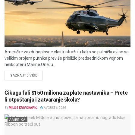
Američke vazduhoplovne vlasti istražuju kako se putnički avion sa
velikim brojem putnika previše približio predsedničkom vojnom
helikopteru Marine One, u...
DETAILS
SAZNAJTE VIŠE
Čikagu fali $150 miliona za plate nastavnika – Prete
li otpuštanja i zatvaranje škola?
BY
MILOS KRIVOKAPIĆ
AVGUST 6, 2026
AMERIKA