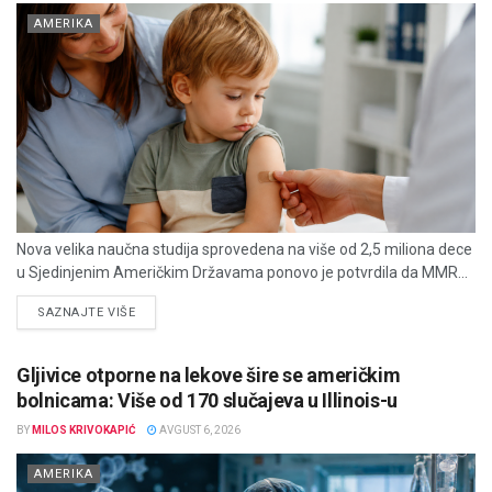
AMERIKA
Nova velika naučna studija sprovedena na više od 2,5 miliona dece
u Sjedinjenim Američkim Državama ponovo je potvrdila da MMR...
DETAILS
SAZNAJTE VIŠE
Gljivice otporne na lekove šire se američkim
bolnicama: Više od 170 slučajeva u Illinois-u
BY
MILOS KRIVOKAPIĆ
AVGUST 6, 2026
AMERIKA