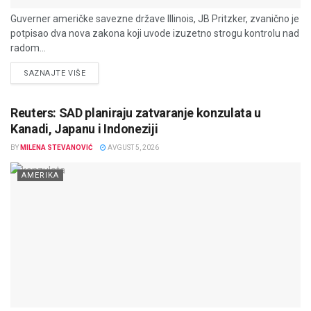
Guverner američke savezne države Illinois, JB Pritzker, zvanično je
potpisao dva nova zakona koji uvode izuzetno strogu kontrolu nad
radom...
DETAILS
SAZNAJTE VIŠE
Reuters: SAD planiraju zatvaranje konzulata u
Kanadi, Japanu i Indoneziji
BY
MILENA STEVANOVIĆ
AVGUST 5, 2026
AMERIKA