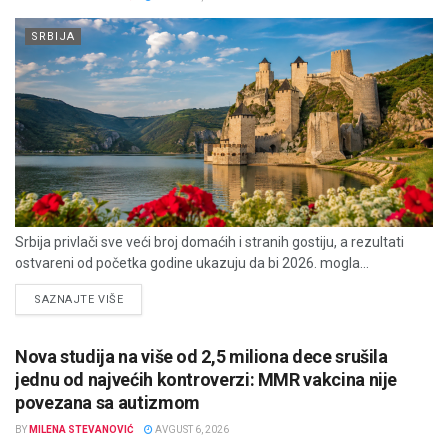
SRBIJA
Srbija privlači sve veći broj domaćih i stranih gostiju, a rezultati
ostvareni od početka godine ukazuju da bi 2026. mogla...
DETAILS
SAZNAJTE VIŠE
Nova studija na više od 2,5 miliona dece srušila
jednu od najvećih kontroverzi: MMR vakcina nije
povezana sa autizmom
BY
MILENA STEVANOVIĆ
AVGUST 6, 2026