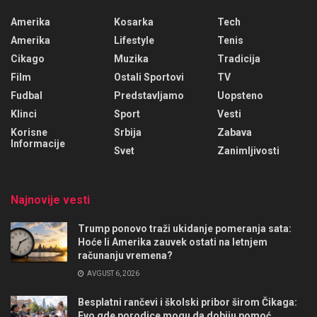
Amerika
Kosarka
Tech
Amerika
Lifestyle
Tenis
Cikago
Muzika
Tradicija
Film
Ostali Sportovi
TV
Fudbal
Predstavljamo
Uopsteno
Klinci
Sport
Vesti
Korisne
Srbija
Zabava
Informacije
Svet
Zanimljivosti
Najnovije vesti
Trump ponovo traži ukidanje pomeranja sata:
Hoće li Amerika zauvek ostati na letnjem
računanju vremena?
AVGUST 6, 2026
Besplatni rančevi i školski pribor širom Čikaga:
Evo gde porodice mogu da dobiju pomoć