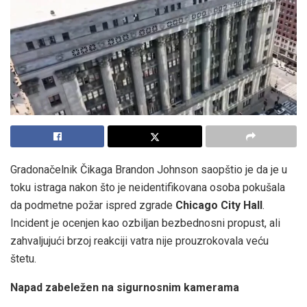
Gradonačelnik Čikaga Brandon Johnson saopštio je da je u
toku istraga nakon što je neidentifikovana osoba pokušala
da podmetne požar ispred zgrade
Chicago City Hall
.
Incident je ocenjen kao ozbiljan bezbednosni propust, ali
zahvaljujući brzoj reakciji vatra nije prouzrokovala veću
štetu.
Napad zabeležen na sigurnosnim kamerama