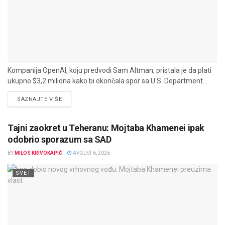
Kompanija OpenAI, koju predvodi Sam Altman, pristala je da plati
ukupno $3,2 miliona kako bi okončala spor sa U.S. Department...
DETAILS
SAZNAJTE VIŠE
Tajni zaokret u Teheranu: Mojtaba Khamenei ipak
odobrio sporazum sa SAD
BY
MILOS KRIVOKAPIĆ
AVGUST 6, 2026
SVET