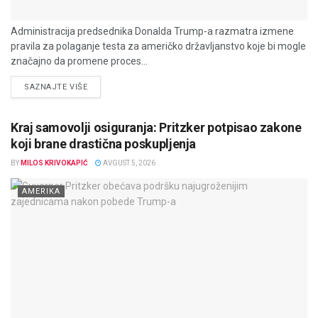
Administracija predsednika Donalda Trump-a razmatra izmene
pravila za polaganje testa za američko državljanstvo koje bi mogle
značajno da promene proces...
DETAILS
SAZNAJTE VIŠE
Kraj samovolji osiguranja: Pritzker potpisao zakone
koji brane drastična poskupljenja
BY
MILOS KRIVOKAPIĆ
AVGUST 5, 2026
AMERIKA