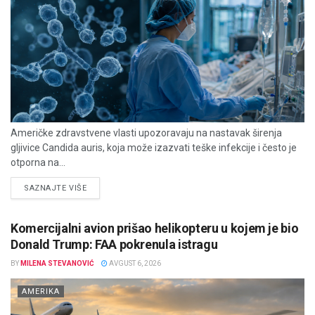
Američke zdravstvene vlasti upozoravaju na nastavak širenja
gljivice Candida auris, koja može izazvati teške infekcije i često je
otporna na...
DETAILS
SAZNAJTE VIŠE
Komercijalni avion prišao helikopteru u kojem je bio
Donald Trump: FAA pokrenula istragu
BY
MILENA STEVANOVIĆ
AVGUST 6, 2026
AMERIKA