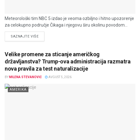
Meteorološki tim NBC 5 izdao je veoma ozbiljno i hitno upozorenje
za celokupno područje Čikaga i njegovu širu okolinu povodom...
DETAILS
SAZNAJTE VIŠE
Velike promene za sticanje američkog
državljanstva? Trump-ova administracija razmatra
nova pravila za test naturalizacije
BY
MILENA STEVANOVIĆ
AVGUST 5, 2026
AMERIKA