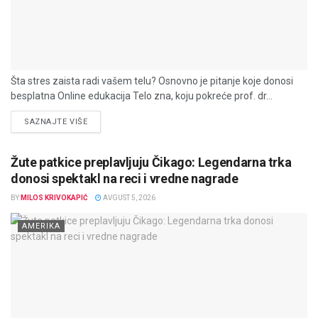
Šta stres zaista radi vašem telu? Osnovno je pitanje koje donosi
besplatna Online edukacija Telo zna, koju pokreće prof. dr...
DETAILS
SAZNAJTE VIŠE
Žute patkice preplavljuju Čikago: Legendarna trka
donosi spektakl na reci i vredne nagrade
BY
MILOS KRIVOKAPIĆ
AVGUST 5, 2026
AMERIKA