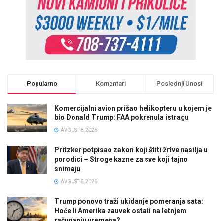
Popularno
Komentari
Poslednji Unosi
Komercijalni avion prišao helikopteru u kojem je
bio Donald Trump: FAA pokrenula istragu
AVGUST 6, 2026
Pritzker potpisao zakon koji štiti žrtve nasilja u
porodici – Stroge kazne za sve koji tajno
snimaju
AVGUST 6, 2026
Trump ponovo traži ukidanje pomeranja sata:
Hoće li Amerika zauvek ostati na letnjem
računanju vremena?