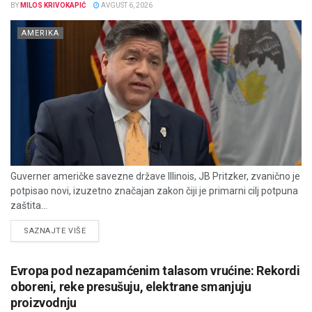
BY
MILOS KRIVOKAPIĆ
AVGUST 6, 2026
AMERIKA
Guverner američke savezne države Illinois, JB Pritzker, zvanično je
potpisao novi, izuzetno značajan zakon čiji je primarni cilj potpuna
zaštita...
DETAILS
SAZNAJTE VIŠE
Evropa pod nezapamćenim talasom vrućine: Rekordi
oboreni, reke presušuju, elektrane smanjuju
proizvodnju