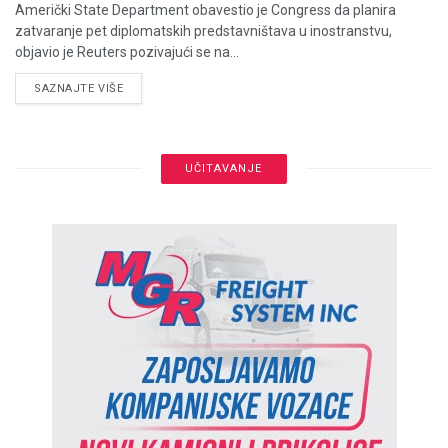
Američki State Department obavestio je Congress da planira
zatvaranje pet diplomatskih predstavništava u inostranstvu,
objavio je Reuters pozivajući se na...
DETAILS
SAZNAJTE VIŠE
UČITAVANJE