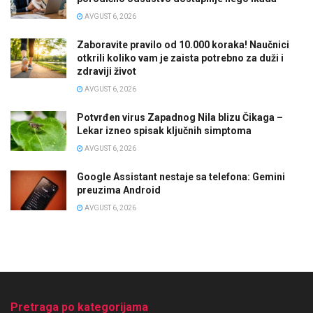
AVGUST 6, 2026
Zaboravite pravilo od 10.000 koraka! Naučnici
otkrili koliko vam je zaista potrebno za duži i
zdraviji život
AVGUST 6, 2026
Potvrđen virus Zapadnog Nila blizu Čikaga –
Lekar izneo spisak ključnih simptoma
AVGUST 6, 2026
Google Assistant nestaje sa telefona: Gemini
preuzima Android
AVGUST 6, 2026
Pretraga po kategorijama