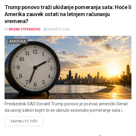
Trump ponovo traži ukidanje pomeranja sata: Hoće li
Amerika zauvek ostati na letnjem računanju
vremena?
BY
MILENA STEVANOVIĆ
AVGUST 6, 2026
AMERIKA
Predsednik SAD Donald Trump ponovo je pozvao američki Senat
da usvoji zakon kojim bi se ukinulo sezonsko pomeranje sata i...
DETAILS
SAZNAJTE VIŠE