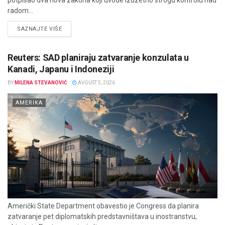
radom...
DETAILS
SAZNAJTE VIŠE
Reuters: SAD planiraju zatvaranje konzulata u
Kanadi, Japanu i Indoneziji
BY
MILENA STEVANOVIĆ
AVGUST 5, 2026
AMERIKA
Američki State Department obavestio je Congress da planira
zatvaranje pet diplomatskih predstavništava u inostranstvu,