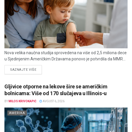
Nova velika naučna studija sprovedena na više od 2,5 miliona dece
u Sjedinjenim Američkim Državama ponovo je potvrdila da MMR...
DETAILS
SAZNAJTE VIŠE
Gljivice otporne na lekove šire se američkim
bolnicama: Više od 170 slučajeva u Illinois-u
BY
MILOS KRIVOKAPIĆ
AVGUST 6, 2026
AMERIKA