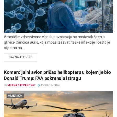
Američke zdravstvene vlasti upozoravaju na nastavak širenja
gljivice Candida auris, koja može izazvati teške infekcije i često je
otporna na...
DETAILS
SAZNAJTE VIŠE
Komercijalni avion prišao helikopteru u kojem je bio
Donald Trump: FAA pokrenula istragu
BY
MILENA STEVANOVIĆ
AVGUST 6, 2026
AMERIKA