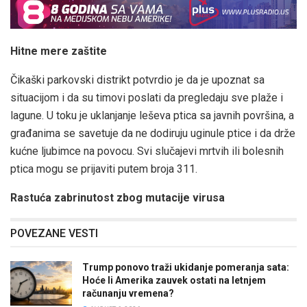
Hitne mere zaštite
Čikaški parkovski distrikt potvrdio je da je upoznat sa
situacijom i da su timovi poslati da pregledaju sve plaže i
lagune. U toku je uklanjanje leševa ptica sa javnih površina, a
građanima se savetuje da ne dodiruju uginule ptice i da drže
kućne ljubimce na povocu. Svi slučajevi mrtvih ili bolesnih
ptica mogu se prijaviti putem broja 311.
Rastuća zabrinutost zbog mutacije virusa
POVEZANE VESTI
Trump ponovo traži ukidanje pomeranja sata:
Hoće li Amerika zauvek ostati na letnjem
računanju vremena?