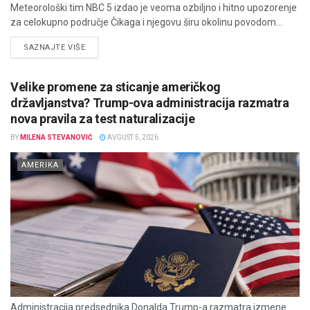
Meteorološki tim NBC 5 izdao je veoma ozbiljno i hitno upozorenje
za celokupno područje Čikaga i njegovu širu okolinu povodom...
DETAILS
SAZNAJTE VIŠE
Velike promene za sticanje američkog
državljanstva? Trump-ova administracija razmatra
nova pravila za test naturalizacije
BY
MILENA STEVANOVIĆ
AVGUST 5, 2026
AMERIKA
Administracija predsednika Donalda Trump-a razmatra izmene