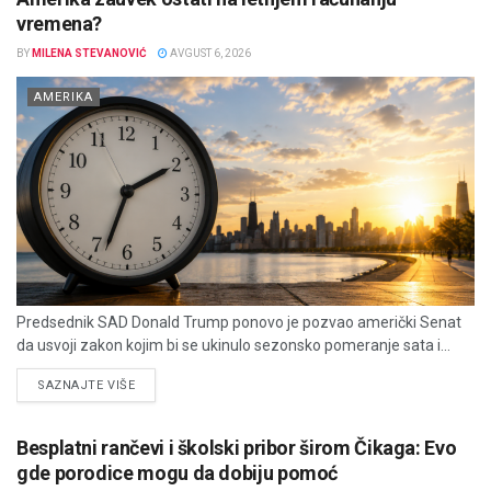
vremena?
BY
MILENA STEVANOVIĆ
AVGUST 6, 2026
AMERIKA
Predsednik SAD Donald Trump ponovo je pozvao američki Senat
da usvoji zakon kojim bi se ukinulo sezonsko pomeranje sata i...
DETAILS
SAZNAJTE VIŠE
Besplatni rančevi i školski pribor širom Čikaga: Evo
gde porodice mogu da dobiju pomoć