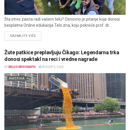
Šta stres zaista radi vašem telu? Osnovno je pitanje koje donosi
besplatna Online edukacija Telo zna, koju pokreće prof. dr...
DETAILS
SAZNAJTE VIŠE
Žute patkice preplavljuju Čikago: Legendarna trka
donosi spektakl na reci i vredne nagrade
BY
MILOS KRIVOKAPIĆ
AVGUST 5, 2026
AMERIKA