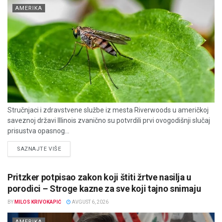
AMERIKA
Stručnjaci i zdravstvene službe iz mesta Riverwoods u američkoj
saveznoj državi Illinois zvanično su potvrdili prvi ovogodišnji slučaj
prisustva opasnog...
DETAILS
SAZNAJTE VIŠE
Pritzker potpisao zakon koji štiti žrtve nasilja u
porodici – Stroge kazne za sve koji tajno snimaju
BY
MILOS KRIVOKAPIĆ
AVGUST 6, 2026
AMERIKA