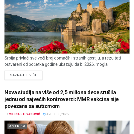
Srbija privlači sve veći broj domaćih i stranih gostiju, a rezultati
ostvareni od početka godine ukazuju da bi 2026. mogla...
DETAILS
SAZNAJTE VIŠE
Nova studija na više od 2,5 miliona dece srušila
jednu od najvećih kontroverzi: MMR vakcina nije
povezana sa autizmom
BY
MILENA STEVANOVIĆ
AVGUST 6, 2026
AMERIKA