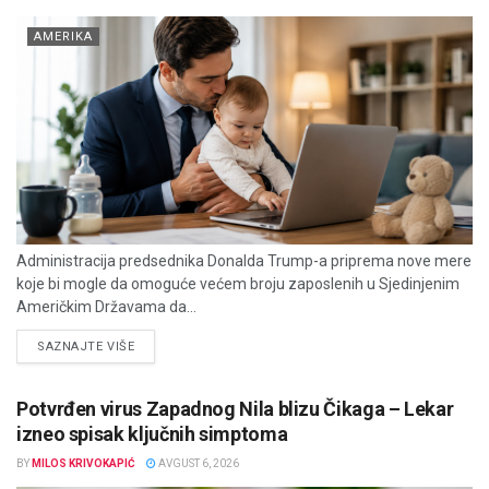
AMERIKA
Administracija predsednika Donalda Trump-a priprema nove mere
koje bi mogle da omoguće većem broju zaposlenih u Sjedinjenim
Američkim Državama da...
DETAILS
SAZNAJTE VIŠE
Potvrđen virus Zapadnog Nila blizu Čikaga – Lekar
izneo spisak ključnih simptoma
BY
MILOS KRIVOKAPIĆ
AVGUST 6, 2026