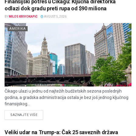
Finansijski potres u Čikagu: Ključna direktorka
odlazi dok gradu preti rupa od $90 miliona
BY
MILOS KRIVOKAPIĆ
AVGUST 5, 2026
AMERIKA
Čikago ulazi u jednu od najtežih budžetskih sezona poslednjih
godina, a gradska administracija ostala je bez još jednog ključnog
finansijskog...
DETAILS
SAZNAJTE VIŠE
Veliki udar na Trump-a: Čak 25 saveznih država