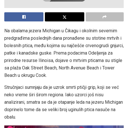
Na obalama jezera Michigan u Čikagu i okolnim severnim
predgrađima poslednjih dana pronađene su stotine mrtvih i
bolesnih ptica, među kojima su najčešće crvenogrudi gnjurci,
patke i kanadske guske. Prema podacima Odeljenja za
prirodne resurse Ilinoisa, dojave o mrtvim pticama su stigle
sa plaža Oak Street Beach, North Avenue Beach i Tower
Beach u okrugu Cook.
Stručnjaci sumnjaju da je uzrok smrti ptičji grip, koji se već
neko vreme širi širom regiona. Iako uzorci još nisu
analizirani, smatra se da je otapanje leda na jezeru Michigan
doprinelo tome da se veliki broj uginulih ptica nasuče na
obalu.