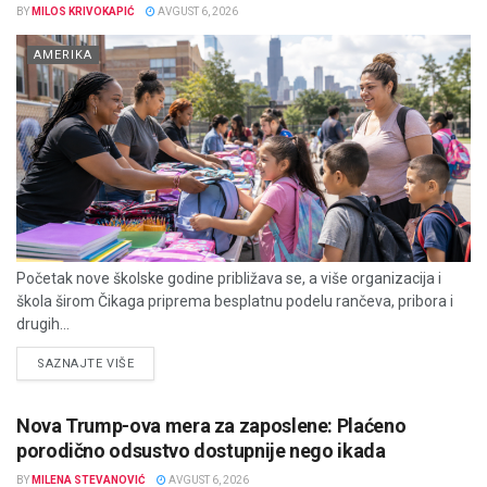
BY
MILOS KRIVOKAPIĆ
AVGUST 6, 2026
AMERIKA
Početak nove školske godine približava se, a više organizacija i
škola širom Čikaga priprema besplatnu podelu rančeva, pribora i
drugih...
DETAILS
SAZNAJTE VIŠE
Nova Trump-ova mera za zaposlene: Plaćeno
porodično odsustvo dostupnije nego ikada
BY
MILENA STEVANOVIĆ
AVGUST 6, 2026