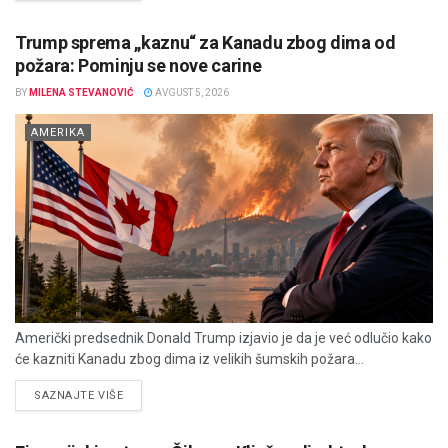
Trump sprema „kaznu“ za Kanadu zbog dima od
požara: Pominju se nove carine
BY
MILENA STEVANOVIĆ
AVGUST 5, 2026
AMERIKA
Američki predsednik Donald Trump izjavio je da je već odlučio kako
će kazniti Kanadu zbog dima iz velikih šumskih požara...
DETAILS
SAZNAJTE VIŠE