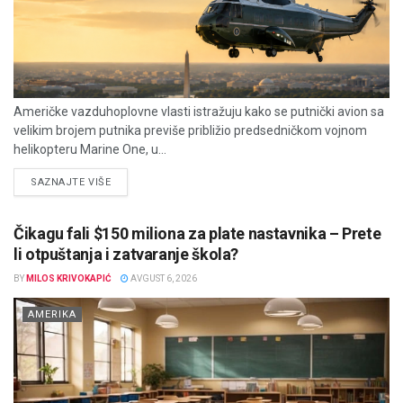
Američke vazduhoplovne vlasti istražuju kako se putnički avion sa
velikim brojem putnika previše približio predsedničkom vojnom
helikopteru Marine One, u...
DETAILS
SAZNAJTE VIŠE
Čikagu fali $150 miliona za plate nastavnika – Prete
li otpuštanja i zatvaranje škola?
BY
MILOS KRIVOKAPIĆ
AVGUST 6, 2026
AMERIKA