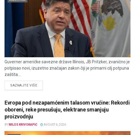
Guverner američke savezne države Illinois, JB Pritzker, zvanično je
potpisao novi, izuzetno značajan zakon čiji je primarni cilj potpuna
zaštita...
DETAILS
SAZNAJTE VIŠE
Evropa pod nezapamćenim talasom vrućine: Rekordi
oboreni, reke presušuju, elektrane smanjuju
proizvodnju
BY
MILOS KRIVOKAPIĆ
AVGUST 6, 2026