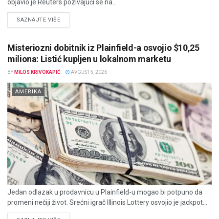
objavio je Reuters pozivajući se na...
DETAILS
SAZNAJTE VIŠE
Misteriozni dobitnik iz Plainfield-a osvojio $10,25
miliona: Listić kupljen u lokalnom marketu
BY
MILOS KRIVOKAPIĆ
AVGUST 5, 2026
AMERIKA
Jedan odlazak u prodavnicu u Plainfield-u mogao bi potpuno da
promeni nečiji život. Srećni igrač Illinois Lottery osvojio je jackpot...