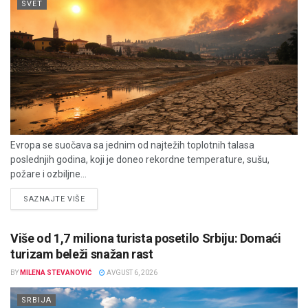
SVET
Evropa se suočava sa jednim od najtežih toplotnih talasa
poslednjih godina, koji je doneo rekordne temperature, sušu,
požare i ozbiljne...
DETAILS
SAZNAJTE VIŠE
Više od 1,7 miliona turista posetilo Srbiju: Domaći
turizam beleži snažan rast
BY
MILENA STEVANOVIĆ
AVGUST 6, 2026
SRBIJA