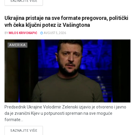
DETAILS
SAZNAJTE VIŠE
Ukrajina pristaje na sve formate pregovora, politički
vrh čeka ključni potez iz Vašingtona
BY
MILOS KRIVOKAPIĆ
AVGUST 5, 2026
AMERIKA
Predsednik Ukrajine Volodimir Zelenski izjavio je otvoreno i javno
da je zvanični Kijev u potpunosti spreman na sve moguće
formate...
DETAILS
SAZNAJTE VIŠE