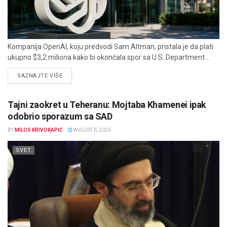
Kompanija OpenAI, koju predvodi Sam Altman, pristala je da plati
ukupno $3,2 miliona kako bi okončala spor sa U.S. Department...
DETAILS
SAZNAJTE VIŠE
Tajni zaokret u Teheranu: Mojtaba Khamenei ipak
odobrio sporazum sa SAD
BY
MILOS KRIVOKAPIĆ
AVGUST 6, 2026
SVET