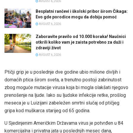
AVGUST 6, 2026
Besplatni rančevi i školski pribor širom Čikaga:
Evo gde porodice mogu da dobiju pomoć
AVGUST 6, 2026
Zaboravite pravilo od 10.000 koraka! Naučnici
otkrili koliko vam je zaista potrebno za duži i
zdraviji život
AVGUST 6, 2026
Ptičji grip je u poslednje dve godine ubio milione divljih i
domaćih ptica širom sveta, a trenutno postoji zabrinutost
zbog moguće mutacije virusa koja bi mogla olakšati njegovo
prenošenje na ljude. Iako su ljudske infekcije retke, prošlog
meseca je u Luizijani zabeležen smrtni slučaj od ptičjeg
gripa kod muškarca starijeg od 65 godina.
U Sjedinjenim Američkim Državama virus je potvrđen u 84
komercijalna i privatna jata u poslednjih mesec dana,