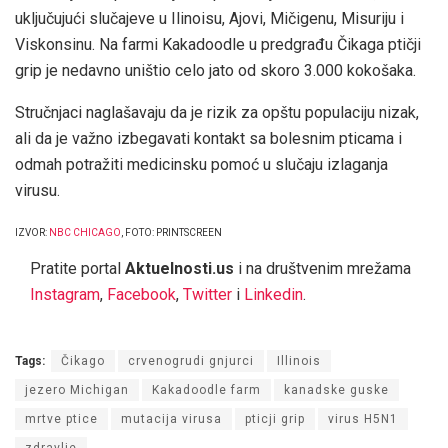
uključujući slučajeve u Ilinoisu, Ajovi, Mičigenu, Misuriju i
Viskonsinu. Na farmi Kakadoodle u predgrađu Čikaga ptičji
grip je nedavno uništio celo jato od skoro 3.000 kokošaka.
Stručnjaci naglašavaju da je rizik za opštu populaciju nizak,
ali da je važno izbegavati kontakt sa bolesnim pticama i
odmah potražiti medicinsku pomoć u slučaju izlaganja
virusu.
IZVOR:
NBC CHICAGO
, FOTO: PRINTSCREEN
Pratite portal
Aktuelnosti.us
i na društvenim mrežama
Instagram
,
Facebook
,
Twitter
i
Linkedin
.
Tags:
Čikago
crvenogrudi gnjurci
Illinois
jezero Michigan
Kakadoodle farm
kanadske guske
mrtve ptice
mutacija virusa
pticji grip
virus H5N1
zdravlje