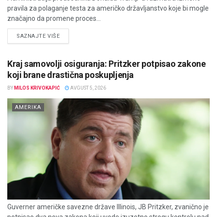
pravila za polaganje testa za američko državljanstvo koje bi mogle
značajno da promene proces...
DETAILS
SAZNAJTE VIŠE
Kraj samovolji osiguranja: Pritzker potpisao zakone
koji brane drastična poskupljenja
BY
MILOS KRIVOKAPIĆ
AVGUST 5, 2026
AMERIKA
Guverner američke savezne države Illinois, JB Pritzker, zvanično je
potpisao dva nova zakona koji uvode izuzetno strogu kontrolu nad