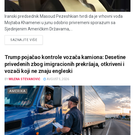
Iranski predsednik Masoud Pezeshkian tvrdi da je vrhovni vođa
Mojtaba Khamenei u junu odobrio privremeni sporazum sa
Sjedinjenim Američkim Državama,...
DETAILS
SAZNAJTE VIŠE
Trump pojačao kontrole vozača kamiona: Desetine
privedenih zbog imigracionih prekršaja, otkriveni i
vozači koji ne znaju engleski
BY
MILENA STEVANOVIĆ
AVGUST 5, 2026
AMERIKA