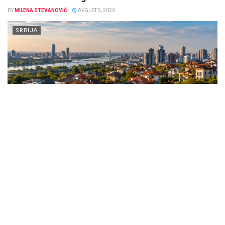
BY
MILENA STEVANOVIĆ
AVGUST 5, 2026
SRBIJA
Prodaja kuća u Srbiji nastavila je da raste tokom 2025. godine.
Prema podacima Republičkog geodetskog zavoda (RGZ),
prosečna cena kuće...
DETAILS
SAZNAJTE VIŠE
Diplomatski rat na pomolu: Madrid žestoko uzvratio
Italiji zbog ukidanja Šengena – „Ovo je potpuno
besmisleno!“