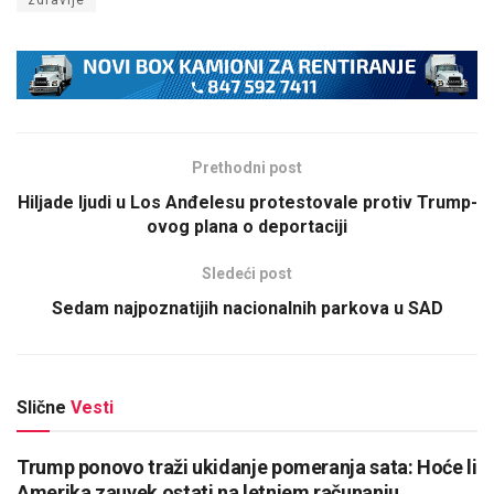
Prethodni post
Hiljade ljudi u Los Anđelesu protestovale protiv Trump-
ovog plana o deportaciji
Sledeći post
Sedam najpoznatijih nacionalnih parkova u SAD
Slične
Vesti
Trump ponovo traži ukidanje pomeranja sata: Hoće li
Amerika zauvek ostati na letnjem računanju