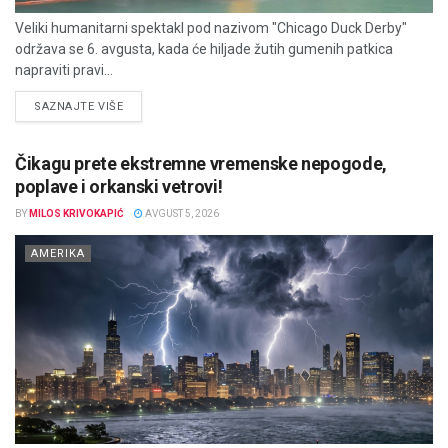
Veliki humanitarni spektakl pod nazivom "Chicago Duck Derby"
održava se 6. avgusta, kada će hiljade žutih gumenih patkica
napraviti pravi...
DETAILS
SAZNAJTE VIŠE
Čikagu prete ekstremne vremenske nepogode,
poplave i orkanski vetrovi!
BY
MILOS KRIVOKAPIĆ
AVGUST 5, 2026
AMERIKA