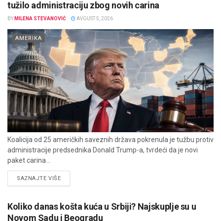
tužilo administraciju zbog novih carina
BY
MILENA STEVANOVIĆ
AVGUST 5, 2026
AMERIKA
Koalicija od 25 američkih saveznih država pokrenula je tužbu protiv
administracije predsednika Donald Trump-a, tvrdeći da je novi
paket carina...
DETAILS
SAZNAJTE VIŠE
Koliko danas košta kuća u Srbiji? Najskuplje su u
Novom Sadu i Beogradu