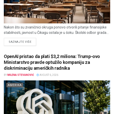
Nakon što su zvaničnici okruga ponovo otvorili pitanje finansijske
stabilnosti, javnost u Čikagu ostala je u šoku. Školski odbor grada...
DETAILS
SAZNAJTE VIŠE
OpenAI pristao da plati $3,2 miliona: Trump-ovo
Ministarstvo pravde optužilo kompaniju za
diskriminaciju američkih radnika
BY
MILENA STEVANOVIĆ
AVGUST 6, 2026
AMERIKA