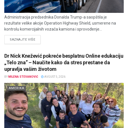
Administracija predsednika Donalda Trump-a saopštila je
rezultate velike akcije Operation Highway Shield, usmerene na
kontrolu komercijalnih vozača kamiona i sprovođenje...
DETAILS
SAZNAJTE VIŠE
Dr Nick Knežević pokreće besplatnu Online edukaciju
„Telo zna“ – Naučite kako da stres prestane da
upravlja vašim životom
BY
MILENA STEVANOVIĆ
AVGUST 5, 2026
AMERIKA