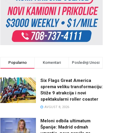
Popularno
Komentari
Poslednji Unosi
Six Flags Great America
sprema veliku transformaciju:
Stiže 9 atrakcija i novi
spektakularni roller coaster
AVGUST 8, 2026
Meloni odbila ultimatum
Španije: Madrid odmah