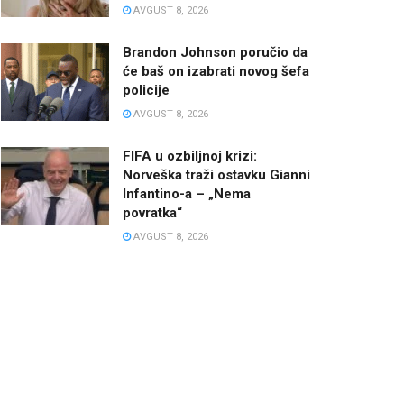
AVGUST 8, 2026
Brandon Johnson poručio da
će baš on izabrati novog šefa
policije
AVGUST 8, 2026
FIFA u ozbiljnoj krizi:
Norveška traži ostavku Gianni
Infantino-a – „Nema
povratka“
AVGUST 8, 2026