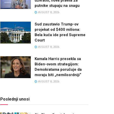
uzvratio, nova pravila za
putnike stupaju na snagu
AVGUST 8, 2026
Sud zaustavio Trump-ov
projekat od $400 miliona:
Bela kuća ide pred Supreme
Court
AVGUST 8, 2026
Kamala Harris presekla sa
Biden-ovom strategijom:
Demokratama poručuje da
moraju biti „nemilosrdniji“
AVGUST 8, 2026
Poslednji unosi