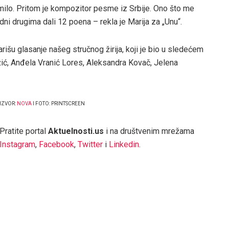
cu milo. Pritom je kompozitor pesme iz Srbije. Ono što me
dni drugima dali 12 poena – rekla je Marija za „Unu“.
rišu glasanje našeg stručnog žirija, koji je bio u sledećem
žić, Anđela Vranić Lores, Aleksandra Kovač, Jelena
IZVOR:
NOVA
I FOTO: PRINTSCREEN
Pratite portal
Aktuelnosti.us
i na društvenim mrežama
Instagram
,
Facebook
,
Twitter
i
Linkedin
.