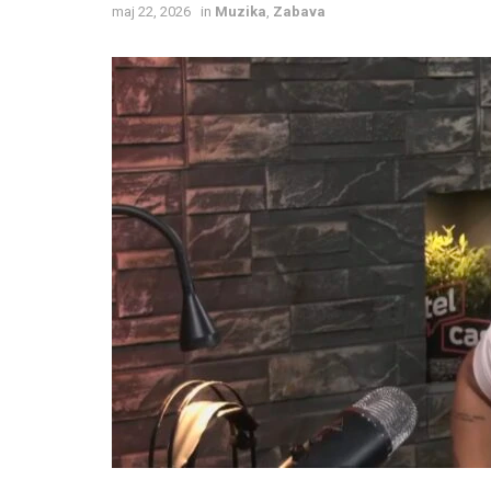
maj 22, 2026
in
Muzika
,
Zabava