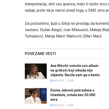
interpretaciju, deli vas granica, malo ti nešto sr
raduje, jeste da je narod iznad toga, u SMS smo je
Da podsetimo, ljudi u Srbiji ne prestaju da komenta
sastavu: Dušan Alagić, Ivan Mileusnić, Mateja Bla
Tomašević, Marija Marić Marković (Mari Mari).
POVEZANE VESTI
Ana Nikolić snimila ceo album
na grčkom koji nikada nije
objavila: Bacila sam ga u kantu
AVGUST 7, 2026
Emina Jahović pokradena u
Istanbulu, ostala bez 50.000
evra
AVGUST 7, 2026