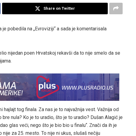
Share on Twitter
a je pobedila na „Evroviziji“ a sada je komentarisala
delio nijedan poen Hrvatskoj rekavši da to nije smelo da se
ijama.
ajlajt tog finala. Za nas je to najvažnija vest. Važnija od
 bre nula? Ko je to uradio, što je to uradio? Dušan Alagić je
dao glas veći, nego što je bio bio u finalu“. Znači da ih je
 nije za 25. mesto. To nije ni ukus, slušaš nečiju