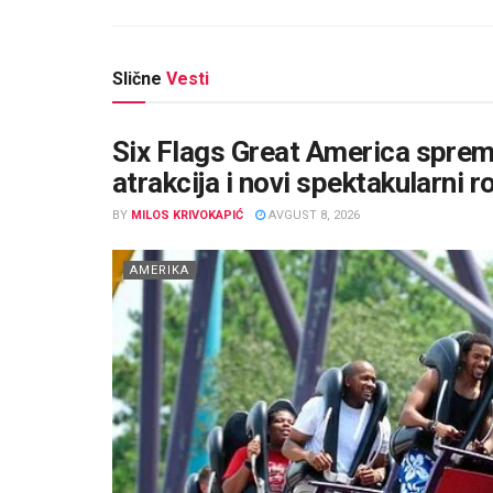
Slične
Vesti
Six Flags Great America sprema
atrakcija i novi spektakularni r
BY
MILOS KRIVOKAPIĆ
AVGUST 8, 2026
AMERIKA