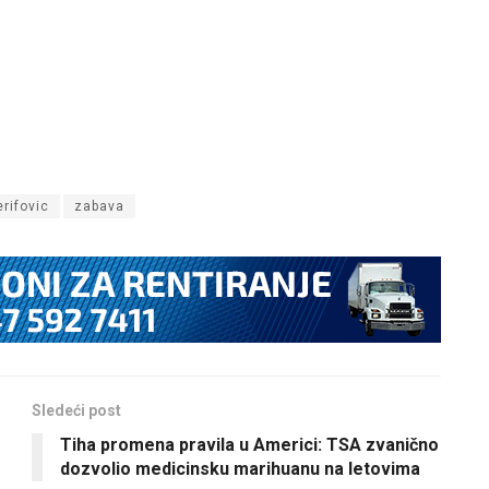
erifovic
zabava
Sledeći post
Tiha promena pravila u Americi: TSA zvanično
dozvolio medicinsku marihuanu na letovima