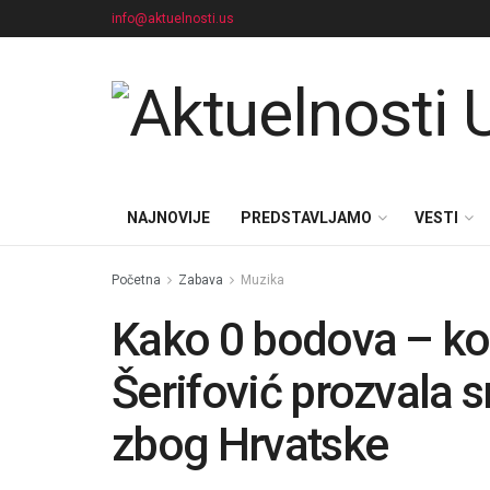
info@aktuelnosti.us
NAJNOVIJE
PREDSTAVLJAMO
VESTI
Početna
Zabava
Muzika
Kako 0 bodova – ko 
Šerifović prozvala sr
zbog Hrvatske