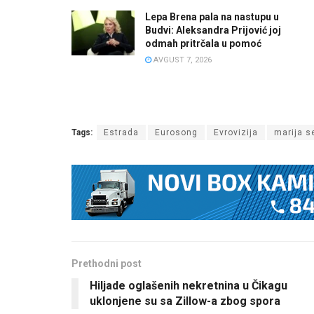
Lepa Brena pala na nastupu u
Budvi: Aleksandra Prijović joj
odmah pritrčala u pomoć
AVGUST 7, 2026
Tags:
Estrada
Eurosong
Evrovizija
marija s
Prethodni post
Hiljade oglašenih nekretnina u Čikagu
uklonjene su sa Zillow-a zbog spora