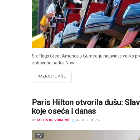
Six Flags Great America u Gurnee-ju najavio je veliko 
zabavnog parka. Nova...
DETAILS
SAZNAJTE VIŠE
Paris Hilton otvorila dušu: Slava
koje oseća i danas
BY
MILOS KRIVOKAPIĆ
AVGUST 8, 2026
TV