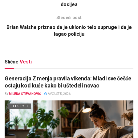
dosijea
Sledeći post
Brian Walshe priznao da je uklonio telo supruge i da je
lagao policiju
Slične
Vesti
Generacija Z menja pravila vikenda: Mladi sve češće
ostaju kod kuće kako bi uštedeli novac
BY
MILENA STEVANOVIĆ
AVGUST 5, 2026
LIFESTYLE