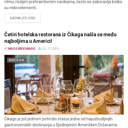
ritmu i lošijim prehrambenim navikama, često se zaboravlja koliko
su mikroelementi...
DETAILS
SAZNAJTE VIŠE
Četiri hotelska restorana iz Čikaga našla se među
najboljima u Americi!
BY
MILOS KRIVOKAPIĆ
JUL 17, 2026
AMERIKA
Čikago je još jednom potvrdio status jedne od najuzbudljivijih
gastronomskih destinacija u Sjedinjenim Američkim Državama.