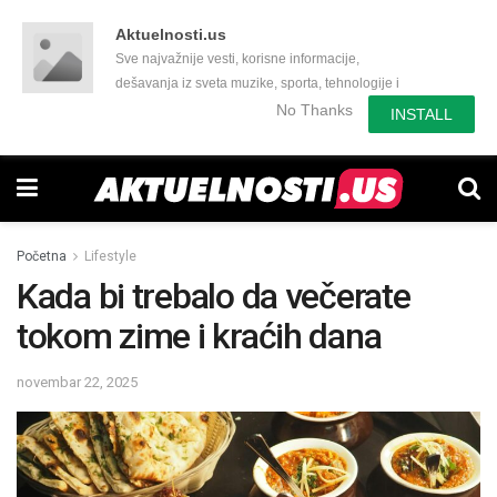
Aktuelnosti.us
Sve najvažnije vesti, korisne informacije,
dešavanja iz sveta muzike, sporta, tehnologije i
još mnogo toga zanimljivog.
No Thanks
INSTALL
Početna
Lifestyle
Kada bi trebalo da večerate
tokom zime i kraćih dana
novembar 22, 2025