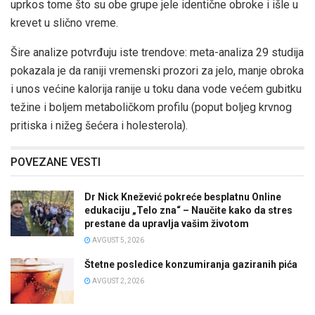
uprkos tome što su obe grupe jele identične obroke i išle u
krevet u slično vreme.
Šire analize potvrđuju iste trendove: meta-analiza 29 studija
pokazala je da raniji vremenski prozori za jelo, manje obroka
i unos većine kalorija ranije u toku dana vode većem gubitku
težine i boljem metaboličkom profilu (poput boljeg krvnog
pritiska i nižeg šećera i holesterola).
POVEZANE VESTI
Dr Nick Knežević pokreće besplatnu Online
edukaciju „Telo zna“ – Naučite kako da stres
prestane da upravlja vašim životom
AVGUST 5, 2026
Štetne posledice konzumiranja gaziranih pića
AVGUST 2, 2026