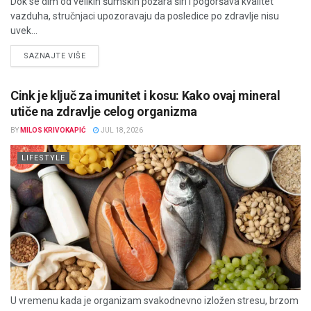
Dok se dim od velikih šumskih požara širi i pogoršava kvalitet
vazduha, stručnjaci upozoravaju da posledice po zdravlje nisu
uvek...
DETAILS
SAZNAJTE VIŠE
Cink je ključ za imunitet i kosu: Kako ovaj mineral
utiče na zdravlje celog organizma
BY
MILOS KRIVOKAPIĆ
JUL 18, 2026
LIFESTYLE
U vremenu kada je organizam svakodnevno izložen stresu, brzom