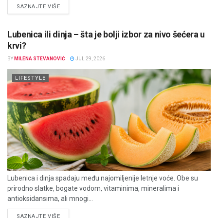
DETAILS
SAZNAJTE VIŠE
Lubenica ili dinja – šta je bolji izbor za nivo šećera u
krvi?
BY
MILENA STEVANOVIĆ
JUL 29, 2026
LIFESTYLE
Lubenica i dinja spadaju među najomiljenije letnje voće. Obe su
prirodno slatke, bogate vodom, vitaminima, mineralima i
antioksidansima, ali mnogi...
DETAILS
SAZNAJTE VIŠE