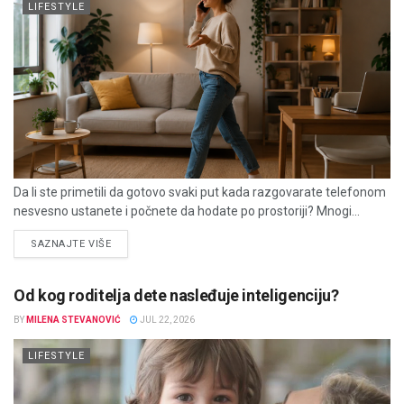
LIFESTYLE
Da li ste primetili da gotovo svaki put kada razgovarate telefonom
nesvesno ustanete i počnete da hodate po prostoriji? Mnogi...
DETAILS
SAZNAJTE VIŠE
Od kog roditelja dete nasleđuje inteligenciju?
BY
MILENA STEVANOVIĆ
JUL 22, 2026
LIFESTYLE