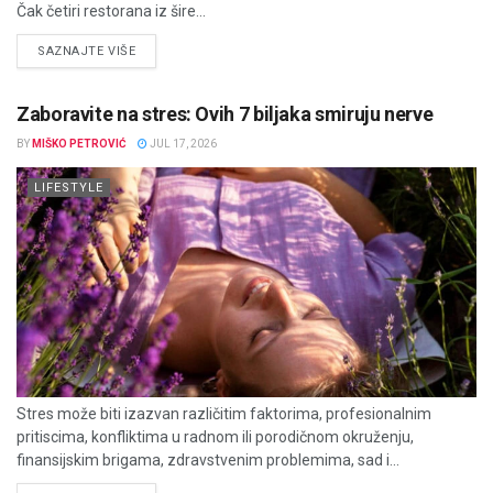
Čak četiri restorana iz šire...
DETAILS
SAZNAJTE VIŠE
Zaboravite na stres: Ovih 7 biljaka smiruju nerve
BY
MIŠKO PETROVIĆ
JUL 17, 2026
LIFESTYLE
Stres može biti izazvan različitim faktorima, profesionalnim
pritiscima, konfliktima u radnom ili porodičnom okruženju,
finansijskim brigama, zdravstvenim problemima, sad i...