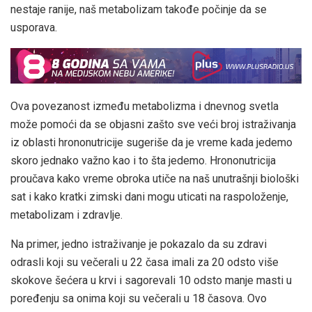
nestaje ranije, naš metabolizam takođe počinje da se
usporava.
Ova povezanost između metabolizma i dnevnog svetla
može pomoći da se objasni zašto sve veći broj istraživanja
iz oblasti hrononutricije sugeriše da je vreme kada jedemo
skoro jednako važno kao i to šta jedemo. Hrononutricija
proučava kako vreme obroka utiče na naš unutrašnji biološki
sat i kako kratki zimski dani mogu uticati na raspoloženje,
metabolizam i zdravlje.
Na primer, jedno istraživanje je pokazalo da su zdravi
odrasli koji su večerali u 22 časa imali za 20 odsto više
skokove šećera u krvi i sagorevali 10 odsto manje masti u
poređenju sa onima koji su večerali u 18 časova. Ovo