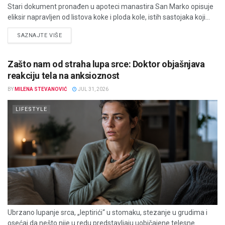
Stari dokument pronađen u apoteci manastira San Marko opisuje
eliksir napravljen od listova koke i ploda kole, istih sastojaka koji...
DETAILS
SAZNAJTE VIŠE
Zašto nam od straha lupa srce: Doktor objašnjava
reakciju tela na anksioznost
BY
MILENA STEVANOVIĆ
JUL 31, 2026
LIFESTYLE
Ubrzano lupanje srca, „leptirići“ u stomaku, stezanje u grudima i
osećaj da nešto nije u redu predstavljaju uobičajene telesne