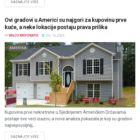
DETAILS
SAZNAJTE VIŠE
Ovi gradovi u Americi su najgori za kupovinu prve
kuće, a neke lokacije postaju prava prilika
BY
MILOS KRIVOKAPIĆ
JUL 16, 2026
AMERIKA
Kupovina prve nekretnine u Sjedinjenim Američkim Državama
postaje sve veći izazov, a nova analiza pokazala je koji su gradovi
najnepovoljniji,...
DETAILS
SAZNAJTE VIŠE