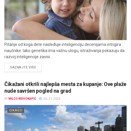
Pitanje od koga dete nasleđuje inteligenciju decenijama intrigira
naučnike. Iako genetika ima važnu ulogu, istraživanja pokazuju da
razvoj inteligencije zavisi...
DETAILS
SAZNAJTE VIŠE
Čikažani otkrili najlepša mesta za kupanje: Ove plaže
nude savršen pogled na grad
BY
MILOS KRIVOKAPIĆ
JUL 21, 2026
CIKAGO