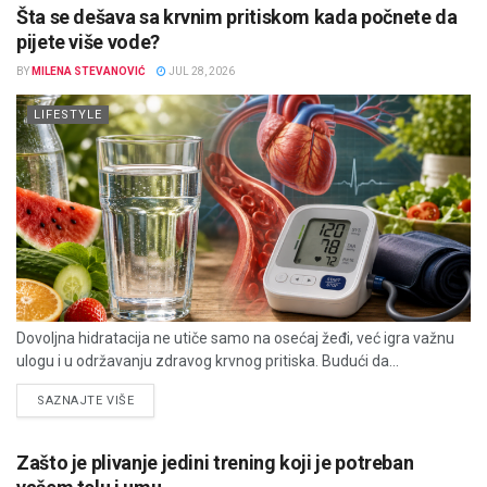
Šta se dešava sa krvnim pritiskom kada počnete da
pijete više vode?
BY
MILENA STEVANOVIĆ
JUL 28, 2026
LIFESTYLE
Dovoljna hidratacija ne utiče samo na osećaj žeđi, već igra važnu
ulogu i u održavanju zdravog krvnog pritiska. Budući da...
DETAILS
SAZNAJTE VIŠE
Zašto je plivanje jedini trening koji je potreban