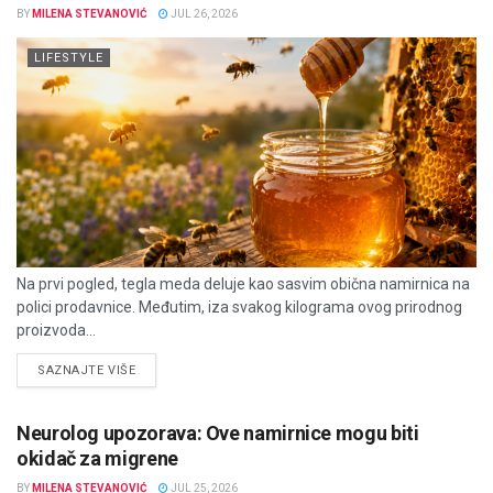
BY
MILENA STEVANOVIĆ
JUL 26, 2026
LIFESTYLE
Na prvi pogled, tegla meda deluje kao sasvim obična namirnica na
polici prodavnice. Međutim, iza svakog kilograma ovog prirodnog
proizvoda...
DETAILS
SAZNAJTE VIŠE
Neurolog upozorava: Ove namirnice mogu biti
okidač za migrene
BY
MILENA STEVANOVIĆ
JUL 25, 2026