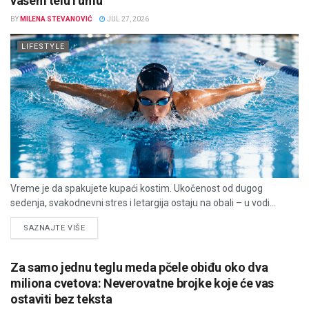
vašem telu i umu
BY
MILENA STEVANOVIĆ
JUL 27, 2026
LIFESTYLE
Vreme je da spakujete kupaći kostim. Ukočenost od dugog
sedenja, svakodnevni stres i letargija ostaju na obali – u vodi...
DETAILS
SAZNAJTE VIŠE
Za samo jednu teglu meda pčele obiđu oko dva
miliona cvetova: Neverovatne brojke koje će vas
ostaviti bez teksta