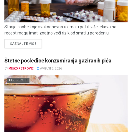
Starije osobe koje svakodnevno uzimaju pet ili više lekova na
recept mogu imati znatno veći rizik od smrti u poređenju...
DETAILS
SAZNAJTE VIŠE
Štetne posledice konzumiranja gaziranih pića
BY
MIŠKO PETROVIĆ
AVGUST 2, 2026
LIFESTYLE