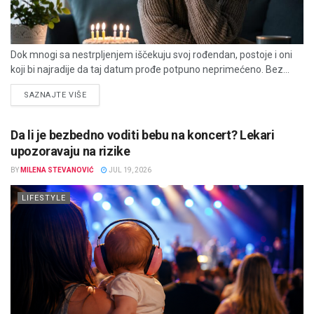
Dok mnogi sa nestrpljenjem iščekuju svoj rođendan, postoje i oni
koji bi najradije da taj datum prođe potpuno neprimećeno. Bez...
DETAILS
SAZNAJTE VIŠE
Da li je bezbedno voditi bebu na koncert? Lekari
upozoravaju na rizike
BY
MILENA STEVANOVIĆ
JUL 19, 2026
LIFESTYLE