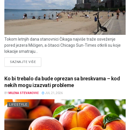
Tokom letnjih dana stanovnici Čikaga najviše traže osveženje
pored jezera Mičigen, a čitaoci Chicago Sun-Times otkrili su koje
lokacije smatraju...
DETAILS
SAZNAJTE VIŠE
Ko bi trebalo da bude oprezan sa breskvama – kod
nekih mogu izazvati probleme
BY
MILENA STEVANOVIĆ
JUL 21, 2026
LIFESTYLE