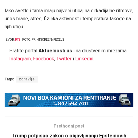
Iako svetlo i tama imaju najveći uticaj na cirkadijalne ritmove,
unos hrane, stres, fizička aktivnost i temperatura takođe na
njih utiču.
IZVOR:
RTS
I FOTO: PRINTSCREEN/PEXELS
Pratite portal
Aktuelnosti.us
i na društvenim mrežama
Instagram
,
Facebook
,
Twitter
i
Linkedin
.
Tags:
zdravlje
Prethodni post
Trump potpisao zakon o objavljivanju Epsteinovih