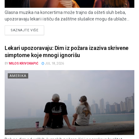
Glasna muzika na koncertima može trajno da ošteti sluh beba,
upozoravaju lekari i ističu da zaštitne slušalice mogu da ublaže...
DETAILS
SAZNAJTE VIŠE
Lekari upozoravaju: Dim iz požara izaziva skrivene
simptome koje mnogi ignorišu
BY
MILOS KRIVOKAPIĆ
JUL 18, 2026
AMERIKA