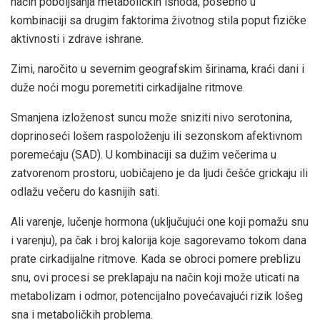
način poboljšanja metaboličkih ishoda, posebno u
kombinaciji sa drugim faktorima životnog stila poput fizičke
aktivnosti i zdrave ishrane.
Zimi, naročito u severnim geografskim širinama, kraći dani i
duže noći mogu poremetiti cirkadijalne ritmove.
Smanjena izloženost suncu može sniziti nivo serotonina,
doprinoseći lošem raspoloženju ili sezonskom afektivnom
poremećaju (SAD). U kombinaciji sa dužim večerima u
zatvorenom prostoru, uobičajeno je da ljudi češće grickaju ili
odlažu večeru do kasnijih sati.
Ali varenje, lučenje hormona (uključujući one koji pomažu snu
i varenju), pa čak i broj kalorija koje sagorevamo tokom dana
prate cirkadijalne ritmove. Kada se obroci pomere preblizu
snu, ovi procesi se preklapaju na način koji može uticati na
metabolizam i odmor, potencijalno povećavajući rizik lošeg
sna i metaboličkih problema.