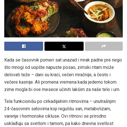
Kada se časovnik pomeri sat unazad i mrak padne pre nego
što mnogi od uopšte napuste posao, zimski ritam može
delovati teže – dani su kraći, večeri mračnije, a često i
večere kasnije. Ali promena vremena kada jedemo tokom
zime mogla bi ove mesece učiniti lakšim za naše telo i um.
Tela funkcionišu po cirkadijalnim ritmovima – unutrašnjim
24-časovnim satovima koji regulišu san, metabolizam,
varenje i hormonske cikluse. Ovi ritmovi se prirodno
usklađuju sa svetlom i tamom, pa kako dnevna svetlost