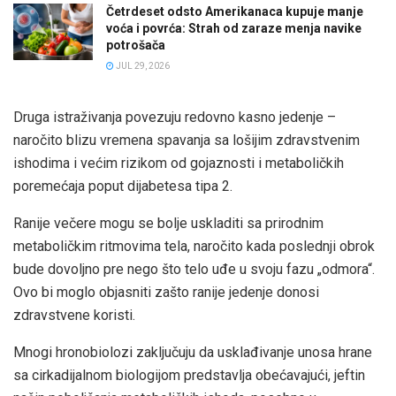
Četrdeset odsto Amerikanaca kupuje manje
voća i povrća: Strah od zaraze menja navike
potrošača
JUL 29, 2026
Druga istraživanja povezuju redovno kasno jedenje –
naročito blizu vremena spavanja sa lošijim zdravstvenim
ishodima i većim rizikom od gojaznosti i metaboličkih
poremećaja poput dijabetesa tipa 2.
Ranije večere mogu se bolje uskladiti sa prirodnim
metaboličkim ritmovima tela, naročito kada poslednji obrok
bude dovoljno pre nego što telo uđe u svoju fazu „odmora“.
Ovo bi moglo objasniti zašto ranije jedenje donosi
zdravstvene koristi.
Mnogi hronobiolozi zaključuju da usklađivanje unosa hrane
sa cirkadijalnom biologijom predstavlja obećavajući, jeftin