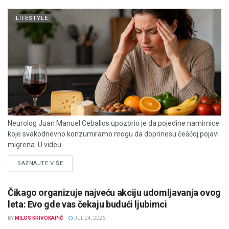
LIFESTYLE
Neurolog Juan Manuel Ceballos upozorio je da pojedine namirnice
koje svakodnevno konzumiramo mogu da doprinesu češćoj pojavi
migrena. U videu...
DETAILS
SAZNAJTE VIŠE
Čikago organizuje najveću akciju udomljavanja ovog
leta: Evo gde vas čekaju budući ljubimci
BY
MILOS KRIVOKAPIĆ
JUL 24, 2026