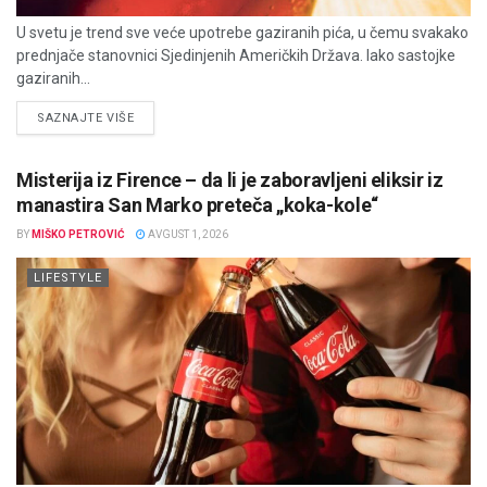
U svetu je trend sve veće upotrebe gaziranih pića, u čemu svakako
prednjače stanovnici Sjedinjenih Američkih Država. Iako sastojke
gaziranih...
DETAILS
SAZNAJTE VIŠE
Misterija iz Firence – da li je zaboravljeni eliksir iz
manastira San Marko preteča „koka-kole“
BY
MIŠKO PETROVIĆ
AVGUST 1, 2026
LIFESTYLE