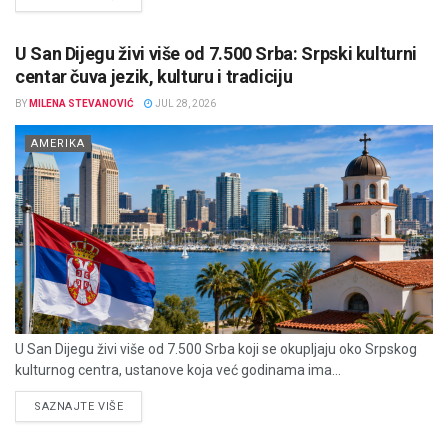
U San Dijegu živi više od 7.500 Srba: Srpski kulturni
centar čuva jezik, kulturu i tradiciju
BY
MILENA STEVANOVIĆ
JUL 28, 2026
AMERIKA
U San Dijegu živi više od 7.500 Srba koji se okupljaju oko Srpskog
kulturnog centra, ustanove koja već godinama ima...
DETAILS
SAZNAJTE VIŠE