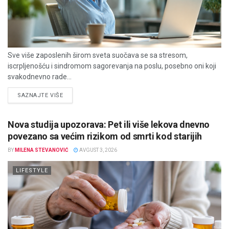
Sve više zaposlenih širom sveta suočava se sa stresom,
iscrpljenošću i sindromom sagorevanja na poslu, posebno oni koji
svakodnevno rade...
DETAILS
SAZNAJTE VIŠE
Nova studija upozorava: Pet ili više lekova dnevno
povezano sa većim rizikom od smrti kod starijih
BY
MILENA STEVANOVIĆ
AVGUST 3, 2026
LIFESTYLE