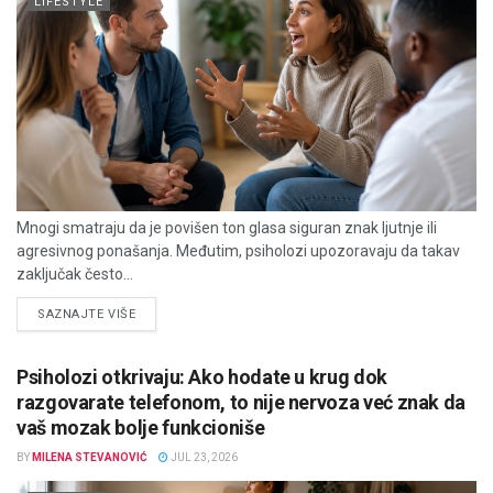
LIFESTYLE
Mnogi smatraju da je povišen ton glasa siguran znak ljutnje ili
agresivnog ponašanja. Međutim, psiholozi upozoravaju da takav
zaključak često...
DETAILS
SAZNAJTE VIŠE
Psiholozi otkrivaju: Ako hodate u krug dok
razgovarate telefonom, to nije nervoza već znak da
vaš mozak bolje funkcioniše
BY
MILENA STEVANOVIĆ
JUL 23, 2026