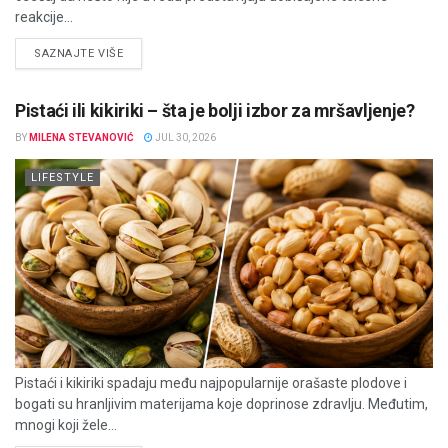
reakcije...
DETAILS
SAZNAJTE VIŠE
Pistaći ili kikiriki – šta je bolji izbor za mršavljenje?
BY
MILENA STEVANOVIĆ
JUL 30, 2026
LIFESTYLE
Pistaći i kikiriki spadaju među najpopularnije orašaste plodove i
bogati su hranljivim materijama koje doprinose zdravlju. Međutim,
mnogi koji žele...