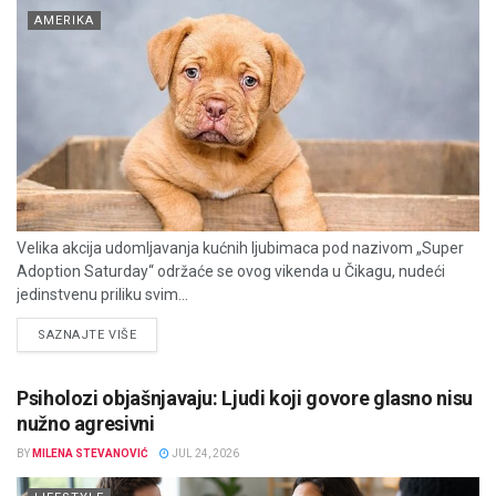
AMERIKA
Velika akcija udomljavanja kućnih ljubimaca pod nazivom „Super
Adoption Saturday“ održaće se ovog vikenda u Čikagu, nudeći
jedinstvenu priliku svim...
DETAILS
SAZNAJTE VIŠE
Psiholozi objašnjavaju: Ljudi koji govore glasno nisu
nužno agresivni
BY
MILENA STEVANOVIĆ
JUL 24, 2026