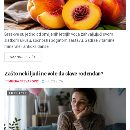
Breskve su jedno od omiljenih letnjih voća zahvaljujući svom
slatkom ukusu, sočnosti i bogatom sastavu. Sadrže vitamine,
minerale i antioksidanse...
DETAILS
SAZNAJTE VIŠE
Zašto neki ljudi ne vole da slave rođendan?
BY
MILENA STEVANOVIĆ
JUL 20, 2026
LIFESTYLE