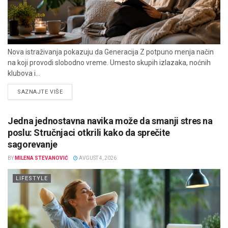
Nova istraživanja pokazuju da Generacija Z potpuno menja način
na koji provodi slobodno vreme. Umesto skupih izlazaka, noćnih
klubova i...
DETAILS
SAZNAJTE VIŠE
Jedna jednostavna navika može da smanji stres na
poslu: Stručnjaci otkrili kako da sprečite
sagorevanje
BY
MILENA STEVANOVIĆ
AVGUST 4, 2026
LIFESTYLE