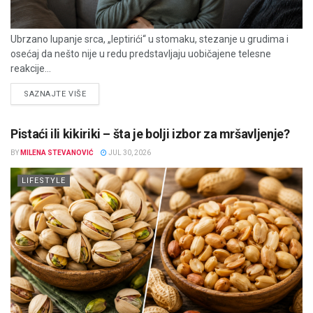
Ubrzano lupanje srca, „leptirići“ u stomaku, stezanje u grudima i
osećaj da nešto nije u redu predstavljaju uobičajene telesne
reakcije...
DETAILS
SAZNAJTE VIŠE
Pistaći ili kikiriki – šta je bolji izbor za mršavljenje?
BY
MILENA STEVANOVIĆ
JUL 30, 2026
LIFESTYLE