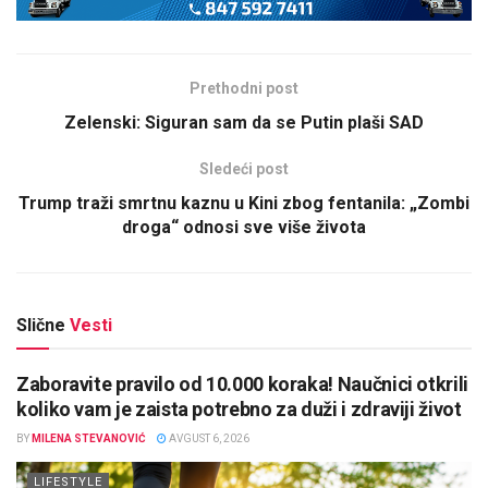
Prethodni post
Zelenski: Siguran sam da se Putin plaši SAD
Sledeći post
Trump traži smrtnu kaznu u Kini zbog fentanila: „Zombi
droga“ odnosi sve više života
Slične
Vesti
Zaboravite pravilo od 10.000 koraka! Naučnici otkrili
koliko vam je zaista potrebno za duži i zdraviji život
BY
MILENA STEVANOVIĆ
AVGUST 6, 2026
LIFESTYLE