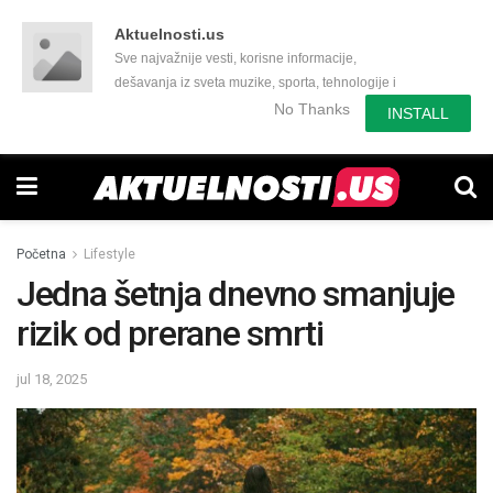
Aktuelnosti.us
Sve najvažnije vesti, korisne informacije,
dešavanja iz sveta muzike, sporta, tehnologije i
još mnogo toga zanimljivog.
No Thanks
INSTALL
Početna
Lifestyle
Jedna šetnja dnevno smanjuje
rizik od prerane smrti
jul 18, 2025