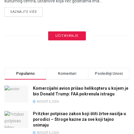
kulturnog centra, ustanove koja već godinama ima...
DETAILS
SAZNAJTE VIŠE
UČITAVANJE
Popularno
Komentari
Poslednji Unosi
Komercijalni avion prišao helikopteru u kojem je
bio Donald Trump: FAA pokrenula istragu
AVGUST 6, 2026
Pritzker potpisao zakon koji štiti žrtve nasilja u
porodici – Stroge kazne za sve koji tajno
snimaju
AVGUST 6, 2026