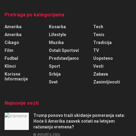
Pretraga po kategorijama
Amerika
Kosarka
Tech
Amerika
Lifestyle
Tenis
Cikago
Muzika
Tradicija
Film
Ostali Sportovi
TV
Fudbal
Predstavljamo
Uopsteno
Klinci
Sport
Vesti
Korisne
Srbija
Zabava
Informacije
Svet
Zanimljivosti
Najnovije vesti
Trump ponovo traži ukidanje pomeranja sata:
Hoće li Amerika zauvek ostati na letnjem
računanju vremena?
AVGUST 6, 2026