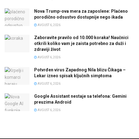
Nova Trump-ova mera za zaposlene: Plaćeno
porodično odsustvo dostupnije nego ikada
AVGUST 6, 2026
Zaboravite pravilo od 10.000 koraka! Naučnici
otkrili koliko vam je zaista potrebno za duži i
zdraviji život
AVGUST 6, 2026
Potvrđen virus Zapadnog Nila blizu Čikaga –
Lekar izneo spisak ključnih simptoma
AVGUST 6, 2026
Google Assistant nestaje sa telefona: Gemini
preuzima Android
AVGUST 6, 2026