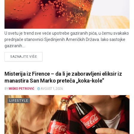
U svetu je trend sve veće upotrebe gaziranih pića, u čemu svakako
prednjače stanovnici Sjedinjenih Američkih Država. Iako sastojke
gaziranih...
DETAILS
SAZNAJTE VIŠE
Misterija iz Firence – da li je zaboravljeni eliksir iz
manastira San Marko preteča „koka-kole“
BY
MIŠKO PETROVIĆ
AVGUST 1, 2026
LIFESTYLE