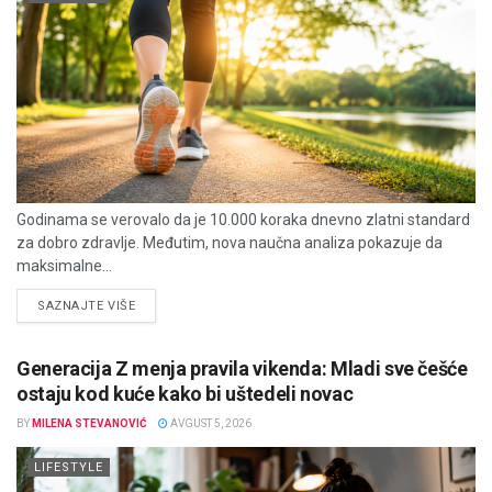
Godinama se verovalo da je 10.000 koraka dnevno zlatni standard
za dobro zdravlje. Međutim, nova naučna analiza pokazuje da
maksimalne...
DETAILS
SAZNAJTE VIŠE
Generacija Z menja pravila vikenda: Mladi sve češće
ostaju kod kuće kako bi uštedeli novac
BY
MILENA STEVANOVIĆ
AVGUST 5, 2026
LIFESTYLE