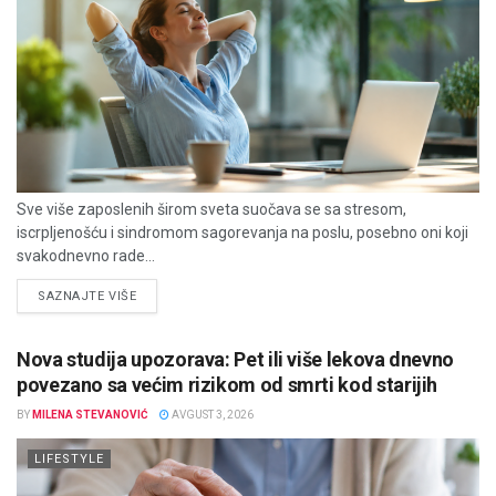
Sve više zaposlenih širom sveta suočava se sa stresom,
iscrpljenošću i sindromom sagorevanja na poslu, posebno oni koji
svakodnevno rade...
DETAILS
SAZNAJTE VIŠE
Nova studija upozorava: Pet ili više lekova dnevno
povezano sa većim rizikom od smrti kod starijih
BY
MILENA STEVANOVIĆ
AVGUST 3, 2026
LIFESTYLE