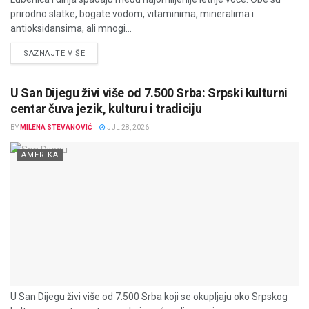
prirodno slatke, bogate vodom, vitaminima, mineralima i
antioksidansima, ali mnogi...
DETAILS
SAZNAJTE VIŠE
U San Dijegu živi više od 7.500 Srba: Srpski kulturni
centar čuva jezik, kulturu i tradiciju
BY
MILENA STEVANOVIĆ
JUL 28, 2026
AMERIKA
U San Dijegu živi više od 7.500 Srba koji se okupljaju oko Srpskog