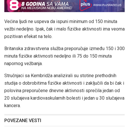
Većina ljudi ne uspeva da ispuni minimum od 150 minuta
vežbi nedeljno. Ipak, čak i malo fizičke aktivnosti ima veoma
pozitivan efekat na telo.
Britanska zdravstvena služba preporučuje između 150 i 300
minuta fizičke aktivnosti nedeljno ili 75 do 150 minuta
napornog vežbanja.
Stručnjaci sa Kembridža analizirali su stotine prethodnih
studija o dobrobitima fizičke aktivnosti i zaključili da bi čak i
polovina preporučene dnevne aktivnosti sprečila jedan od
20 slučajeva kardiovaskularnih bolesti i jedan u 30 slučajeva
kancera.
POVEZANE VESTI