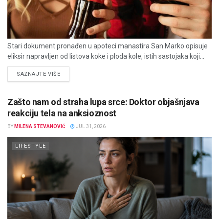
Stari dokument pronađen u apoteci manastira San Marko opisuje
eliksir napravljen od listova koke i ploda kole, istih sastojaka koji...
DETAILS
SAZNAJTE VIŠE
Zašto nam od straha lupa srce: Doktor objašnjava
reakciju tela na anksioznost
BY
MILENA STEVANOVIĆ
JUL 31, 2026
LIFESTYLE