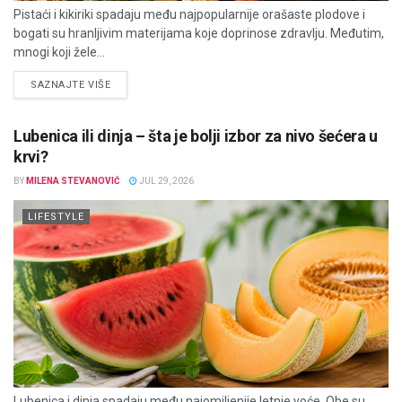
Pistaći i kikiriki spadaju među najpopularnije orašaste plodove i
bogati su hranljivim materijama koje doprinose zdravlju. Međutim,
mnogi koji žele...
DETAILS
SAZNAJTE VIŠE
Lubenica ili dinja – šta je bolji izbor za nivo šećera u
krvi?
BY
MILENA STEVANOVIĆ
JUL 29, 2026
LIFESTYLE
Lubenica i dinja spadaju među najomiljenije letnje voće. Obe su