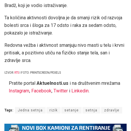
Bradž, koji je vodio istraživanje.
Ta količina aktivnosti dovoljna je da smanji rizik od razvoja
bolesti srca i šloga za 17 odsto i raka za sedam odsto,
pokazalo je istraživanje.
Redovna vežba i aktivnost smanjuju nivo masti u telu i krvni
pritisak, a pozitivno utiču na fizičko stanje tela, san i
zdravlje srca.
IZVOR:
RTS
I FOTO: PRINTSCREEN/PEXELS
Pratite portal
Aktuelnosti.us
i na društvenim mrežama
Instagram
,
Facebook
,
Twitter
i
Linkedin
.
Tags:
Jedna setnja
rizik
setanje
setnja
zdravlje