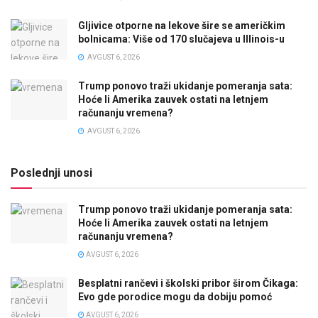
Gljivice otporne na lekove šire se američkim
bolnicama: Više od 170 slučajeva u Illinois-u
AVGUST 6, 2026
Trump ponovo traži ukidanje pomeranja sata:
Hoće li Amerika zauvek ostati na letnjem
računanju vremena?
AVGUST 6, 2026
Poslednji unosi
Trump ponovo traži ukidanje pomeranja sata:
Hoće li Amerika zauvek ostati na letnjem
računanju vremena?
AVGUST 6, 2026
Besplatni rančevi i školski pribor širom Čikaga:
Evo gde porodice mogu da dobiju pomoć
AVGUST 6, 2026