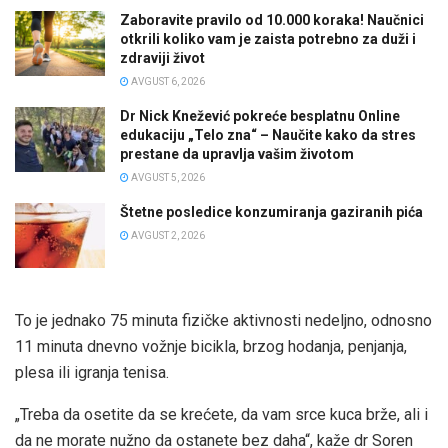
Zaboravite pravilo od 10.000 koraka! Naučnici
otkrili koliko vam je zaista potrebno za duži i
zdraviji život
AVGUST 6, 2026
Dr Nick Knežević pokreće besplatnu Online
edukaciju „Telo zna“ – Naučite kako da stres
prestane da upravlja vašim životom
AVGUST 5, 2026
Štetne posledice konzumiranja gaziranih pića
AVGUST 2, 2026
To je jednako 75 minuta fizičke aktivnosti nedeljno, odnosno
11 minuta dnevno vožnje bicikla, brzog hodanja, penjanja,
plesa ili igranja tenisa.
„Treba da osetite da se krećete, da vam srce kuca brže, ali i
da ne morate nužno da ostanete bez daha“, kaže dr Soren