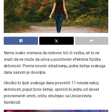
Nema svako vremena da redovno trči ili vežba, ali to ne
znači da ne može da uživa u pozitivnim efektima fizičke
aktivnosti. Prema novom istraživanju, jedna šetnja svakoga
dana sasvim je dovoljna.
Ukoliko bi ljudi svakoga dana posvetili 11 minuta nekoj
aktivnosti, poput brze šetnje, sprečili bi jednu od deset
prevremenih smrti, ističu stručnjaci sa Univerziteta
Kembridž.