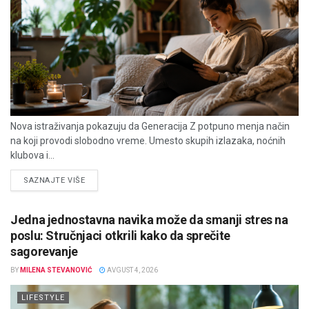
Nova istraživanja pokazuju da Generacija Z potpuno menja način
na koji provodi slobodno vreme. Umesto skupih izlazaka, noćnih
klubova i...
DETAILS
SAZNAJTE VIŠE
Jedna jednostavna navika može da smanji stres na
poslu: Stručnjaci otkrili kako da sprečite
sagorevanje
BY
MILENA STEVANOVIĆ
AVGUST 4, 2026
LIFESTYLE