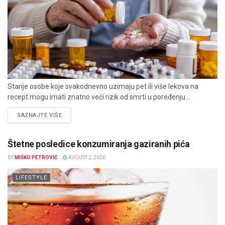
Starije osobe koje svakodnevno uzimaju pet ili više lekova na
recept mogu imati znatno veći rizik od smrti u poređenju...
DETAILS
SAZNAJTE VIŠE
Štetne posledice konzumiranja gaziranih pića
BY
MIŠKO PETROVIĆ
AVGUST 2, 2026
LIFESTYLE