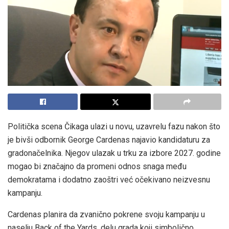
Politička scena Čikaga ulazi u novu, uzavrelu fazu nakon što
je bivši odbornik George Cardenas najavio kandidaturu za
gradonačelnika. Njegov ulazak u trku za izbore 2027. godine
mogao bi značajno da promeni odnos snaga među
demokratama i dodatno zaoštri već očekivano neizvesnu
kampanju.
Cardenas planira da zvanično pokrene svoju kampanju u
naselju Back of the Yards, delu grada koji simbolično