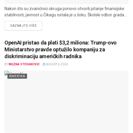
Nakon što su zvaničnici okruga ponovo otvorili pitanje finansijske
stabilnosti, javnost u Čikagu ostala je u šoku. Školski odbor grada...
DETAILS
SAZNAJTE VIŠE
OpenAI pristao da plati $3,2 miliona: Trump-ovo
Ministarstvo pravde optužilo kompaniju za
diskriminaciju američkih radnika
BY
MILENA STEVANOVIĆ
AVGUST 6, 2026
AMERIKA