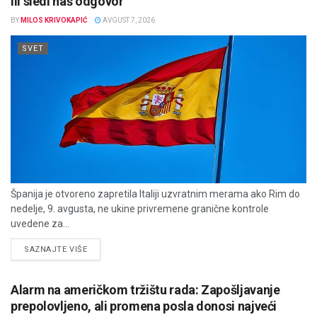
ili sledi naš odgovor“
BY
MILOS KRIVOKAPIĆ
AVGUST 7, 2026
SVET
Španija je otvoreno zapretila Italiji uzvratnim merama ako Rim do
nedelje, 9. avgusta, ne ukine privremene granične kontrole
uvedene za...
DETAILS
SAZNAJTE VIŠE
Alarm na američkom tržištu rada: Zapošljavanje
prepolovljeno, ali promena posla donosi najveći