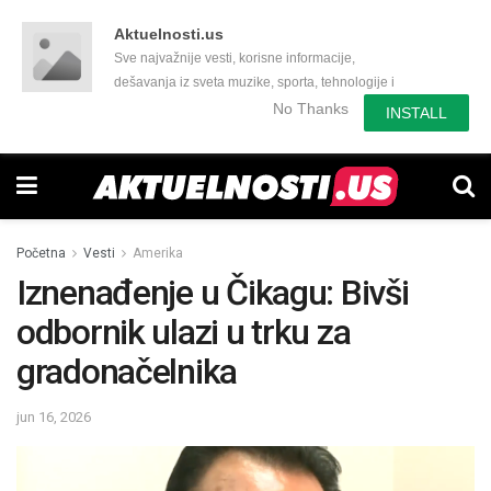
Aktuelnosti.us
Sve najvažnije vesti, korisne informacije,
dešavanja iz sveta muzike, sporta, tehnologije i
još mnogo toga zanimljivog.
No Thanks
INSTALL
Početna
Vesti
Amerika
Iznenađenje u Čikagu: Bivši
odbornik ulazi u trku za
gradonačelnika
jun 16, 2026