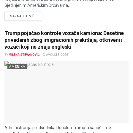
Sjedinjenim Američkim Državama,...
DETAILS
SAZNAJTE VIŠE
Trump pojačao kontrole vozača kamiona: Desetine
privedenih zbog imigracionih prekršaja, otkriveni i
vozači koji ne znaju engleski
BY
MILENA STEVANOVIĆ
AVGUST 5, 2026
AMERIKA
Administracija predsednika Donalda Trump-a saopštila je