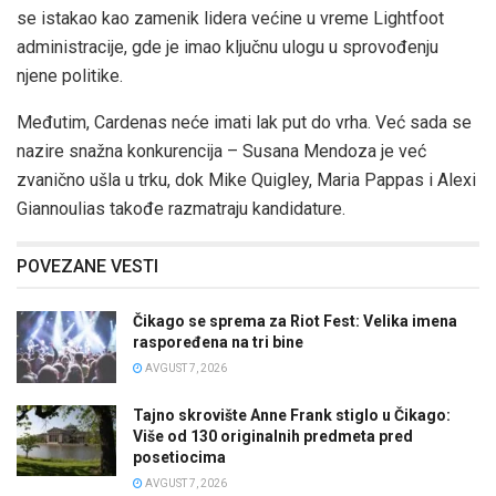
se istakao kao zamenik lidera većine u vreme Lightfoot
administracije, gde je imao ključnu ulogu u sprovođenju
njene politike.
Međutim, Cardenas neće imati lak put do vrha. Već sada se
nazire snažna konkurencija – Susana Mendoza je već
zvanično ušla u trku, dok Mike Quigley, Maria Pappas i Alexi
Giannoulias takođe razmatraju kandidature.
POVEZANE VESTI
Čikago se sprema za Riot Fest: Velika imena
raspoređena na tri bine
AVGUST 7, 2026
Tajno skrovište Anne Frank stiglo u Čikago:
Više od 130 originalnih predmeta pred
posetiocima
AVGUST 7, 2026