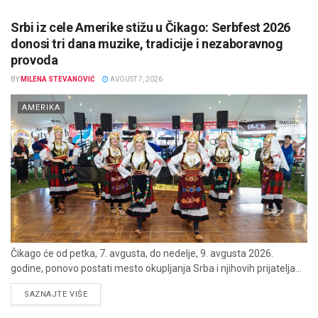
Srbi iz cele Amerike stižu u Čikago: Serbfest 2026
donosi tri dana muzike, tradicije i nezaboravnog
provoda
BY
MILENA STEVANOVIĆ
AVGUST 7, 2026
AMERIKA
Čikago će od petka, 7. avgusta, do nedelje, 9. avgusta 2026.
godine, ponovo postati mesto okupljanja Srba i njihovih prijatelja...
DETAILS
SAZNAJTE VIŠE