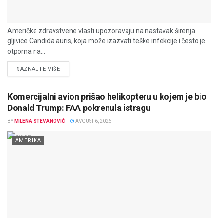
Američke zdravstvene vlasti upozoravaju na nastavak širenja
gljivice Candida auris, koja može izazvati teške infekcije i često je
otporna na...
DETAILS
SAZNAJTE VIŠE
Komercijalni avion prišao helikopteru u kojem je bio
Donald Trump: FAA pokrenula istragu
BY
MILENA STEVANOVIĆ
AVGUST 6, 2026
AMERIKA