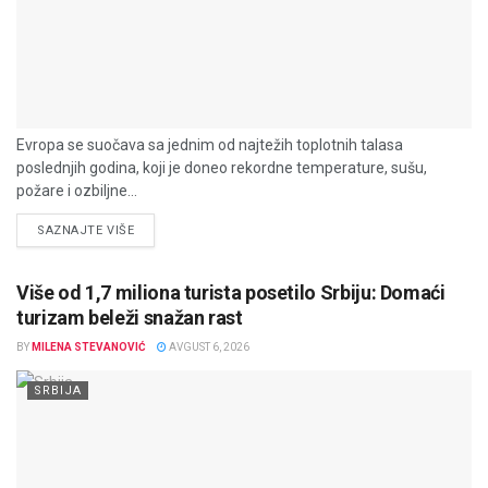
Evropa se suočava sa jednim od najtežih toplotnih talasa
poslednjih godina, koji je doneo rekordne temperature, sušu,
požare i ozbiljne...
DETAILS
SAZNAJTE VIŠE
Više od 1,7 miliona turista posetilo Srbiju: Domaći
turizam beleži snažan rast
BY
MILENA STEVANOVIĆ
AVGUST 6, 2026
SRBIJA