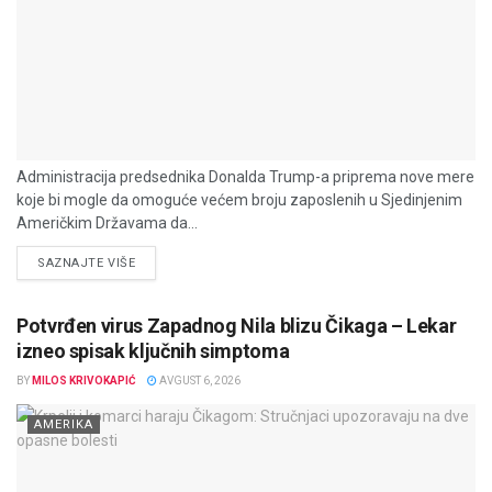
Administracija predsednika Donalda Trump-a priprema nove mere
koje bi mogle da omoguće većem broju zaposlenih u Sjedinjenim
Američkim Državama da...
DETAILS
SAZNAJTE VIŠE
Potvrđen virus Zapadnog Nila blizu Čikaga – Lekar
izneo spisak ključnih simptoma
BY
MILOS KRIVOKAPIĆ
AVGUST 6, 2026
AMERIKA