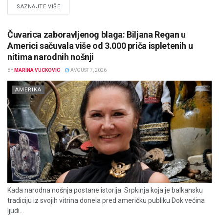
DETAILS
SAZNAJTE VIŠE
Čuvarica zaboravljenog blaga: Biljana Regan u
Americi sačuvala više od 3.000 priča ispletenih u
nitima narodnih nošnji
BY
MARINA VUCKOVIC
AVGUST 7, 2026
AMERIKA
Kada narodna nošnja postane istorija: Srpkinja koja je balkansku
tradiciju iz svojih vitrina donela pred američku publiku Dok većina
ljudi...