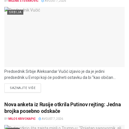
BY
MILENA STEVANOVIĆ
AVGUST 7, 2026
SRBIJA
Predsednik Srbije Aleksandar Vučić izjavio je da je jedini
predsednik u Evropi koji će podneti ostavku da bi "kao običan...
DETAILS
SAZNAJTE VIŠE
Nova anketa iz Rusije otkrila Putinov rejting: Jedna
brojka posebno odskače
BY
MILOS KRIVOKAPIĆ
AVGUST 7, 2026