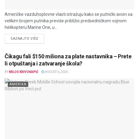
Američke vazduhoplovne vlasti istražuju kako se putnički avion sa
velikim brojem putnika previše približio predsedničkom vojnom
helikopteru Marine One, u...
DETAILS
SAZNAJTE VIŠE
Čikagu fali $150 miliona za plate nastavnika – Prete
li otpuštanja i zatvaranje škola?
BY
MILOS KRIVOKAPIĆ
AVGUST 6, 2026
AMERIKA