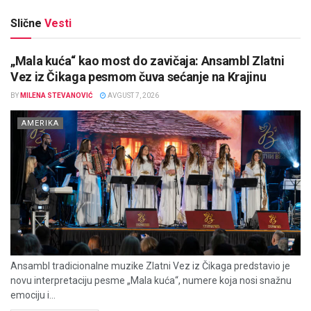
Slične
Vesti
„Mala kuća“ kao most do zavičaja: Ansambl Zlatni
Vez iz Čikaga pesmom čuva sećanje na Krajinu
BY
MILENA STEVANOVIĆ
AVGUST 7, 2026
AMERIKA
Ansambl tradicionalne muzike Zlatni Vez iz Čikaga predstavio je
novu interpretaciju pesme „Mala kuća“, numere koja nosi snažnu
emociju i...