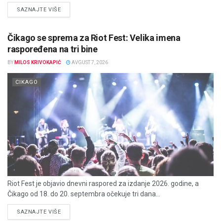
DETAILS
SAZNAJTE VIŠE
Čikago se sprema za Riot Fest: Velika imena
raspoređena na tri bine
BY
MILOS KRIVOKAPIĆ
AVGUST 7, 2026
CIKAGO
Riot Fest je objavio dnevni raspored za izdanje 2026. godine, a
Čikago od 18. do 20. septembra očekuje tri dana...
DETAILS
SAZNAJTE VIŠE