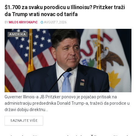
$1.700 za svaku porodicu u Illinoisu? Pritzker traži
da Trump vrati novac od tarifa
BY
MILOS KRIVOKAPIĆ
AVGUST 7, 2026
AMERIKA
Guverner Illinois-a JB Pritzker ponovo je pojačao pritisak na
administraciju predsednika Donald Trump-a, tražeći da porodice u
državi dobiju direktnu...
DETAILS
SAZNAJTE VIŠE