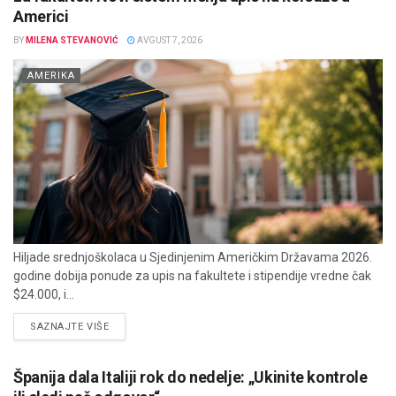
Americi
BY
MILENA STEVANOVIĆ
AVGUST 7, 2026
AMERIKA
Hiljade srednjoškolaca u Sjedinjenim Američkim Državama 2026.
godine dobija ponude za upis na fakultete i stipendije vredne čak
$24.000, i...
DETAILS
SAZNAJTE VIŠE
Španija dala Italiji rok do nedelje: „Ukinite kontrole