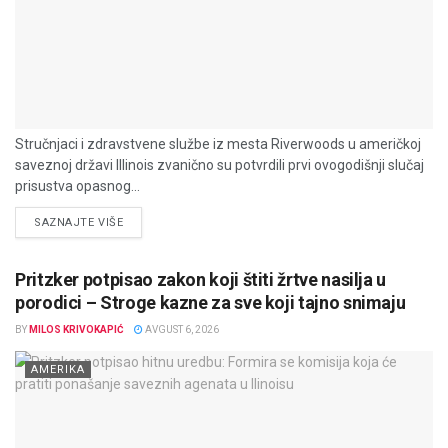
Stručnjaci i zdravstvene službe iz mesta Riverwoods u američkoj
saveznoj državi Illinois zvanično su potvrdili prvi ovogodišnji slučaj
prisustva opasnog...
DETAILS
SAZNAJTE VIŠE
Pritzker potpisao zakon koji štiti žrtve nasilja u
porodici – Stroge kazne za sve koji tajno snimaju
BY
MILOS KRIVOKAPIĆ
AVGUST 6, 2026
AMERIKA