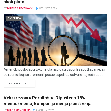
skok plata
BY
MILENA STEVANOVIĆ
AVGUST 7, 2026
AMERIKA
Američki poslodavci tokom jula naglo su usporili zapošljavanje, ali
su radnici koji su promenili posao uspeli da ostvare najveći rast...
DETAILS
SAZNAJTE VIŠE
Veliki rezovi u Portillo’s-u: Otpušteno 18%
menadžmenta, kompanija menja plan širenja
BY
MILOS KRIVOKAPIĆ
AVGUST 7, 2026