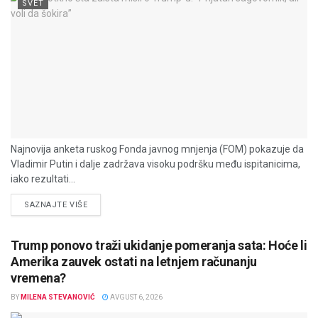
SVET
Najnovija anketa ruskog Fonda javnog mnjenja (FOM) pokazuje da
Vladimir Putin i dalje zadržava visoku podršku među ispitanicima,
iako rezultati...
DETAILS
SAZNAJTE VIŠE
Trump ponovo traži ukidanje pomeranja sata: Hoće li
Amerika zauvek ostati na letnjem računanju
vremena?
BY
MILENA STEVANOVIĆ
AVGUST 6, 2026