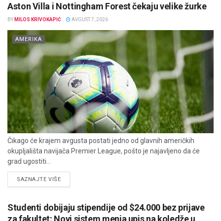
Aston Villa i Nottingham Forest čekaju velike žurke
BY
MILOS KRIVOKAPIĆ
AVGUST 7, 2026
AMERIKA
Čikago će krajem avgusta postati jedno od glavnih američkih
okupljališta navijača Premier League, pošto je najavljeno da će
grad ugostiti...
DETAILS
SAZNAJTE VIŠE
Studenti dobijaju stipendije od $24.000 bez prijave
za fakultet: Novi sistem menja upis na koledže u