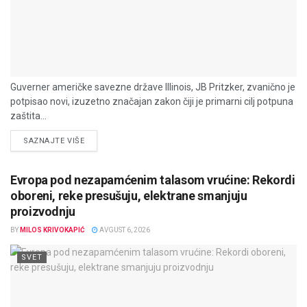
Guverner američke savezne države Illinois, JB Pritzker, zvanično je
potpisao novi, izuzetno značajan zakon čiji je primarni cilj potpuna
zaštita...
DETAILS
SAZNAJTE VIŠE
Evropa pod nezapamćenim talasom vrućine: Rekordi
oboreni, reke presušuju, elektrane smanjuju
proizvodnju
BY
MILOS KRIVOKAPIĆ
AVGUST 6, 2026
SVET