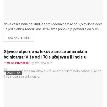
Nova velika naučna studija sprovedena na više od 2,5 miliona dece
u Sjedinjenim Američkim Državama ponovo je potvrdila da MMR...
DETAILS
SAZNAJTE VIŠE
Gljivice otporne na lekove šire se američkim
bolnicama: Više od 170 slučajeva u Illinois-u
BY
MILOS KRIVOKAPIĆ
AVGUST 6, 2026
AMERIKA