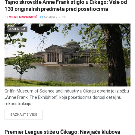
Tajno skrovište Anne Frank stiglo u Čikago: Više od
130 originalnih predmeta pred posetiocima
BY
MILOS KRIVOKAPIĆ
AVGUST 7, 2026
AMERIKA
Griffin Museum of Science and Industry u Čikagu otvorio je izložbu
„Anne Frank: The Exhibition“, koja posetiocima donosi detaljnu
rekonstrukciju...
DETAILS
SAZNAJTE VIŠE
Premier League stiže u Čikago: Navijače klubova