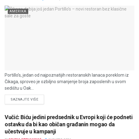
AMERIKA
Portillo’s, jedan od najpoznatijih restoranskih lanaca poreklom iz
Čikaga, sproveo je ozbiljno smanjenje broja zaposlenih u svom
sedištu u Oak...
DETAILS
SAZNAJTE VIŠE
Vučić: Biću jedini predsednik u Evropi koji će podneti
ostavku da bi kao običan građanin mogao da
učestvuje u kampanji