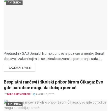
AMERIKA
Predsednik SAD Donald Trump ponovo je pozvao američki Senat
da usvoji zakon kojim bi se ukinulo sezonsko pomeranje sata i...
DETAILS
SAZNAJTE VIŠE
Besplatni rančevi i školski pribor širom Čikaga: Evo
gde porodice mogu da dobiju pomoć
BY
MILOS KRIVOKAPIĆ
AVGUST 6, 2026
AMERIKA