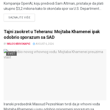
Kompanija OpenAI, koju predvodi Sam Altman, pristala je da plati
ukupno $3,2 miliona kako bi okončala spor sa U.S. Department...
DETAILS
SAZNAJTE VIŠE
Tajni zaokret u Teheranu: Mojtaba Khamenei ipak
odobrio sporazum sa SAD
BY
MILOS KRIVOKAPIĆ
AVGUST 6, 2026
SVET
Iranski predsednik Masoud Pezeshkian tvrdi da je vrhovni vođa
Mojtaba Khamenei u junu odobrio privremeni sporazum sa