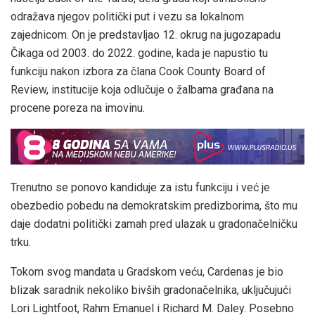
odražava njegov politički put i vezu sa lokalnom
zajednicom. On je predstavljao 12. okrug na jugozapadu
Čikaga od 2003. do 2022. godine, kada je napustio tu
funkciju nakon izbora za člana Cook County Board of
Review, institucije koja odlučuje o žalbama građana na
procene poreza na imovinu.
Trenutno se ponovo kandiduje za istu funkciju i već je
obezbedio pobedu na demokratskim predizborima, što mu
daje dodatni politički zamah pred ulazak u gradonačelničku
trku.
Tokom svog mandata u Gradskom veću, Cardenas je bio
blizak saradnik nekoliko bivših gradonačelnika, uključujući
Lori Lightfoot, Rahm Emanuel i Richard M. Daley. Posebno