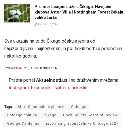
Premier League stiže u Čikago: Navijače
klubova Aston Villa i Nottingham Forest čekaju
velike žurke
AVGUST 7, 2026
Sve ukazuje na to da Čikago očekuje jedna od
najuzbudljivijih i najneizvesnijih političkih borbi u poslednjih
nekoliko godina.
IZVOR:
CBS NEWS
, FOTO: PRINTSCREEN
Pratite portal
Aktuelnosti.us
i na društvenim mrežama
Instagram
,
Facebook
,
Twitter
i
Linkedin
.
Tags:
Alexi Giannoulias planovi
Chicago
Chicago politika
Čikago
Cook County Board of Review
George Cardenas
izbori za gradonačelnika Chicago 2027