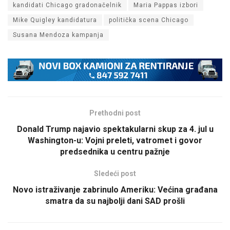
kandidati Chicago gradonačelnik
Maria Pappas izbori
Mike Quigley kandidatura
politička scena Chicago
Susana Mendoza kampanja
Prethodni post
Donald Trump najavio spektakularni skup za 4. jul u
Washington-u: Vojni preleti, vatromet i govor
predsednika u centru pažnje
Sledeći post
Novo istraživanje zabrinulo Ameriku: Većina građana
smatra da su najbolji dani SAD prošli