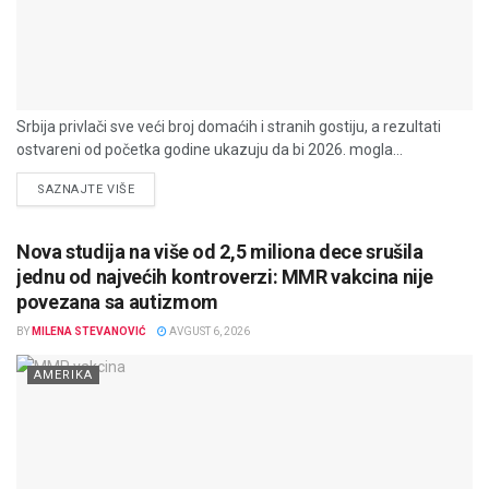
Srbija privlači sve veći broj domaćih i stranih gostiju, a rezultati
ostvareni od početka godine ukazuju da bi 2026. mogla...
DETAILS
SAZNAJTE VIŠE
Nova studija na više od 2,5 miliona dece srušila
jednu od najvećih kontroverzi: MMR vakcina nije
povezana sa autizmom
BY
MILENA STEVANOVIĆ
AVGUST 6, 2026
AMERIKA